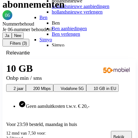
hollandsnieuwe
abonnementen
hollandsnieuwe aanbiedingen
hollandsnieuwe verlengen
06
Ben
Ben
Nummerbehoud
Ben aanbiedingen
Je 06-nummer behouden?
Ben verlengen
Ja
Nee
Simyo
Filters
(3)
Simyo
Simyo aanbiedingen
Budget Thuis
Budget Thuis
10 GB
Budget Thuis aanbiedingen
Lebara
Onbp min / sms
Lebara
Lebara aanbiedingen
2 jaar
200 Mbps
Vodafone 5G
10 GB in EU
Lebara verlengen
Simpel
Simpel
Geen aansluitkosten t.w.v. € 20,-
Simpel aanbiedingen
50+ Mobiel
50+ Mobiel
50+ Mobiel aanbiedingen
Voor 23:59 besteld, maandag in huis
50+ Mobiel verlengen
12 mnd van 7,50 voor:
Youfone
Bekijk