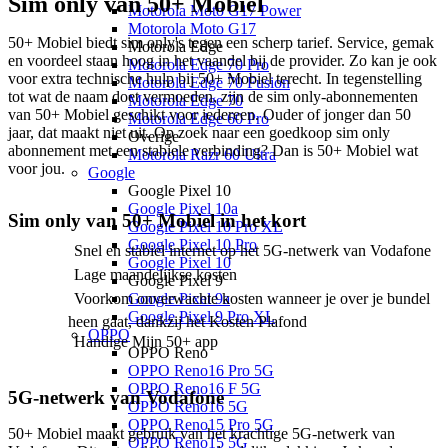
Sim only van 50+ Mobiel
Motorola Moto G17 Power
Motorola Moto G17
50+ Mobiel biedt sim only's tegen een scherp tarief. Service, gemak 
Motorola Edge
en voordeel staan hoog in het vaandel bij de provider. Zo kan je ook 
Motorola Edge 70 Pro
voor extra technische hulp bij 50+ Mobiel terecht. In tegenstelling 
Motorola Edge 70 Fusion
tot wat de naam doet vermoeden, zijn de sim only-abonnementen 
Motorola Edge 70
van 50+ Mobiel geschikt voor iedereen. Ouder of jonger dan 50 
Motorola Edge 60 Pro
jaar, dat maakt niet uit. Op zoek naar een goedkoop sim only 
Overige
abonnement met een stabiele verbinding? Dan is 50+ Mobiel wat 
Motorola Razr 60 Ultra
voor jou. 
Google
Google Pixel 10
Google Pixel 10a
Sim only van 50+ Mobiel in het kort
Google Pixel 10 Pro XL
Google Pixel 10 Pro
Snel en stabiel internet op het 5G-netwerk van Vodafone
Google Pixel 10
Lage maandelijkse kosten
Google Pixel 9
Voorkom onverwachte kosten
wanneer je over je bundel
Google Pixel 9a
Google Pixel 9 Pro XL
heen gaat,
dankzij het Kosten Plafond
OPPO
Handige Mijn 50+ app
OPPO Reno
OPPO Reno16 Pro 5G
OPPO Reno16 F 5G
5G-netwerk van Vodafone
OPPO Reno16 5G
OPPO Reno15 Pro 5G
50+ Mobiel maakt gebruik van het krachtige 5G-netwerk van 
OPPO Reno15 5G