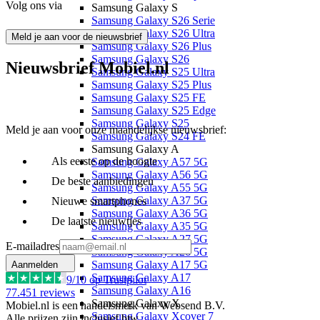
Volg ons via
Samsung Galaxy S
Samsung Galaxy S26 Serie
Samsung Galaxy S26 Ultra
Meld je aan voor de nieuwsbrief
Samsung Galaxy S26 Plus
Samsung Galaxy S26
Nieuwsbrief Mobiel.nl
Samsung Galaxy S25 Ultra
Samsung Galaxy S25 Plus
Samsung Galaxy S25 FE
Samsung Galaxy S25 Edge
Samsung Galaxy S25
Meld je aan voor onze maandelijkse nieuwsbrief:
Samsung Galaxy S24 FE
Samsung Galaxy A
Als eerste op de hoogte
Samsung Galaxy A57 5G
Samsung Galaxy A56 5G
De beste aanbiedingen
Samsung Galaxy A55 5G
Samsung Galaxy A37 5G
Nieuwe smartphones
Samsung Galaxy A36 5G
De laatste nieuwtjes
Samsung Galaxy A35 5G
Samsung Galaxy A27 5G
E-mailadres
Samsung Galaxy A26 5G
Samsung Galaxy A17 5G
Aanmelden
Samsung Galaxy A17
9
/10 op Trustpilot
Samsung Galaxy A16
77.451
reviews
Samsung Galaxy X
Mobiel.nl is een handelsmerk van Websend B.V.
Samsung Galaxy Xcover 7
Alle prijzen zijn inclusief btw.