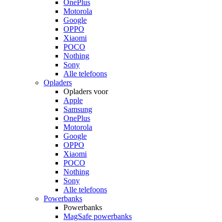
OnePlus
Motorola
Google
OPPO
Xiaomi
POCO
Nothing
Sony
Alle telefoons
Opladers
Opladers voor
Apple
Samsung
OnePlus
Motorola
Google
OPPO
Xiaomi
POCO
Nothing
Sony
Alle telefoons
Powerbanks
Powerbanks
MagSafe powerbanks