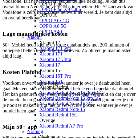
Vodafone. Dit netwerk heeft een landelijke dekking. Je kan dus 
OPPO Find X
overal binnen Nederland zorgeloos internetten. Het 5G-netwerk van 
OPPO Find X9 Ultra
Vodafone is zelfs het grootste netwerk ter wereld. Je bent dus altijd 
OPPO A
en overal bereikbaar.
OPPO A6x 5G
OPPO A6 5G
OPPO A40
Lage maandelijkse kosten
Xiaomi
Xiaomi 17
50+ Mobiel heeft kleine en grote databundels met 200 minuten of 
Xiaomi 17T Pro
onbeperkt bellen tegen scherpe tarieven. Zo blijven je maandlasten 
Xiaomi 17T
altijd laag.
Xiaomi 17 Ultra
Xiaomi 17
Xiaomi 15
Kosten Plafond
Xiaomi 15T Pro
Xiaomi 15T
Voorkom onverwachte kosten wanneer je over je databundel heen 
Xiaomi Redmi
gaat. Met een sim only-abonnement heb je een beperkte databundel. 
Xiaomi Redmi Note 15 Pro+ 5G
Het kan gebeuren dat je een maand veel data verbruikt en dat je over 
Xiaomi Redmi Note 15 Pro 5G
de bundel heen gaat. Voor maar 50 cent per maand garandeer je dat 
Xiaomi Redmi Note 15 5G
je nooit te maken krijgt met onverwachte kosten wanneer je over je 
Xiaomi Redmi Note 15
bundel heen gaat.
Xiaomi Redmi 15C
Overige
Xiaomi Redmi A7 Pro
Mijn 50+ app
Nothing
Nothing
Wil je toegang tot je persoonlijke gegevens en inzicht in je verbruik? 