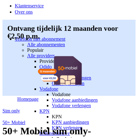
Klantenservice
Over ons
Ontvang tijdelijk 12 maanden voor
€2,50 p.m.
Telefoon met abonnement
Alle abonnementen
Populair
Alle providers
Providers
Odido
Odido
Odido aanbiedingen
Odido verlengen
Vodafone
Vodafone
Homepage
Vodafone aanbiedingen
Vodafone verlengen
Sim only
KPN
KPN
KPN aanbiedingen
50+ Mobiel
KPN verlengen
50+ Mobiel sim only-
hollandsnieuwe