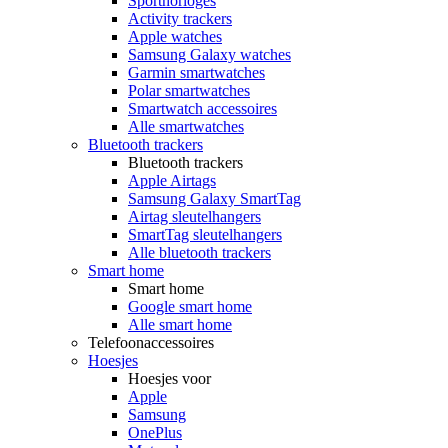
Sporthorloges
Activity trackers
Apple watches
Samsung Galaxy watches
Garmin smartwatches
Polar smartwatches
Smartwatch accessoires
Alle smartwatches
Bluetooth trackers
Bluetooth trackers
Apple Airtags
Samsung Galaxy SmartTag
Airtag sleutelhangers
SmartTag sleutelhangers
Alle bluetooth trackers
Smart home
Smart home
Google smart home
Alle smart home
Telefoonaccessoires
Hoesjes
Hoesjes voor
Apple
Samsung
OnePlus