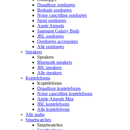
Draadloze oordopjes
Bedrade oordopjes
Noise cancelling oordopjes
Sport oordopjes
Apple Airpods
Samsung Galaxy Buds
JBL oordopjes
Oordopjes accessoires
Alle oordopjes
Speakers
Speakers
Bluetooth speakers
JBL speakers
Alle speakers
Koptelefoons
Koptelefoons
Draadloze koptelefoons
Noise cancelling koptelefoons
Apple Airpods Max
JBL koptelefoons
Alle koptelefoons
Alle audio
Smartwatches
Smartwatches