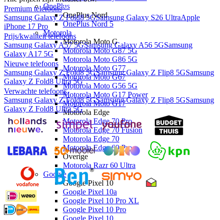
OnePlus
Premium telefoons
OnePlus Nord
Samsung Galaxy Z Fold8 5G
Samsung Galaxy S26 Ultra
Apple
OnePlus Nord 5
iPhone 17 Pro
Motorola
Prijs/kwaliteit telefoons
Motorola Moto G
Samsung Galaxy A57 5G
Samsung Galaxy A56 5G
Samsung
Motorola Moto G87 5G
Galaxy A17 5G
Motorola Moto G86 5G
Nieuwe telefoons
Motorola Moto G77
Samsung Galaxy Z Fold8 5G
Samsung Galaxy Z Flip8 5G
Samsung
Motorola Moto G67
Galaxy Z Fold8 Ultra 5G
Motorola Moto G56 5G
Verwachte telefoons
Motorola Moto G17 Power
Samsung Galaxy Z Fold8 5G
Samsung Galaxy Z Flip8 5G
Samsung
Motorola Moto G17
Galaxy Z Fold8 Ultra 5G
Motorola Edge
Motorola Edge 70 Pro
Motorola Edge 70 Fusion
Motorola Edge 70
Motorola Edge 60 Pro
Overige
Motorola Razr 60 Ultra
Google
Google Pixel 10
Google Pixel 10a
Google Pixel 10 Pro XL
Google Pixel 10 Pro
Google Pixel 10