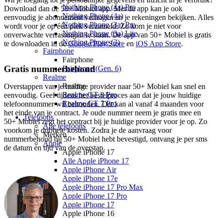
Nothing Phone (4a) Pro
Download dan de 50+ Mobiel app. Met de app kan je ook 
Nothing Phone (4a)
eenvoudig je abonnement verhogen en je rekeningen bekijken. Alles 
Nothing Phone (3a) Pro
wordt voor je op één plek verzameld. Zo kom je niet voor 
Nothing Phone (3a) Lite
onverwachte verrassingen te staan. De app van 50+ Mobiel is gratis 
Nothing Phone (3)
te downloaden in de 
Google Play Store
 en 
iOS App Store
.
Fairphone
Fairphone
Gratis nummerbehoud
Fairphone (Gen. 6)
Realme
Realme
Overstappen van je huidige provider naar 50+ Mobiel kan snel en 
Realme GT 8 Pro
eenvoudig. Geef tijdens het bestelproces aan dat je jouw huidige 
Realme GT 7 Pro
telefoonnummer wil behouden. Dat kan al vanaf 4 maanden voor 
het einde van je contract. Je oude nummer neem je gratis mee en 
Telefoons
50+ Mobiel zegt het contract bij je huidige provider voor je op. Zo 
Alle telefoons
voorkom je dubbele kosten. Zodra je de aanvraag voor 
Merken
nummerbehoud bij 50+ Mobiel hebt bevestigd, ontvang je per sms 
Apple
de datum en tijd van de overstap.
Apple iPhone 17
Alle Apple iPhone 17
Apple iPhone Air
Apple iPhone 17e
Apple iPhone 17 Pro Max
Apple iPhone 17 Pro
Apple iPhone 17
Apple iPhone 16