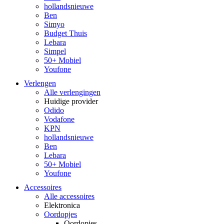
hollandsnieuwe
Ben
Simyo
Budget Thuis
Lebara
Simpel
50+ Mobiel
Youfone
Verlengen
Alle verlengingen
Huidige provider
Odido
Vodafone
KPN
hollandsnieuwe
Ben
Lebara
50+ Mobiel
Youfone
Accessoires
Alle accessoires
Elektronica
Oordopjes
Oordopjes