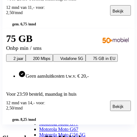
Samsung Galaxy S24 FE
12 mnd van 11,- voor:
Samsung Galaxy A
Bekijk
2
,
50
/mnd
Samsung Galaxy A57 5G
Samsung Galaxy A56 5G
gem. 6,75 /mnd
Samsung Galaxy A55 5G
Samsung Galaxy A37 5G
75 GB
Samsung Galaxy A36 5G
Samsung Galaxy A35 5G
Samsung Galaxy A27 5G
Onbp min / sms
Samsung Galaxy A26 5G
Samsung Galaxy A17 5G
2 jaar
200 Mbps
Vodafone 5G
75 GB in EU
Samsung Galaxy A17
Samsung Galaxy A16
Samsung Galaxy X
Geen aansluitkosten t.w.v. € 20,-
Samsung Galaxy Xcover 7
OnePlus
OnePlus Nord
Voor 23:59 besteld, maandag in huis
OnePlus Nord 5
Motorola
12 mnd van 14,- voor:
Bekijk
Motorola Moto G
2
,
50
/mnd
Motorola Moto G87 5G
Motorola Moto G86 5G
gem. 8,25 /mnd
Motorola Moto G77
Motorola Moto G67
Motorola Moto G56 5G