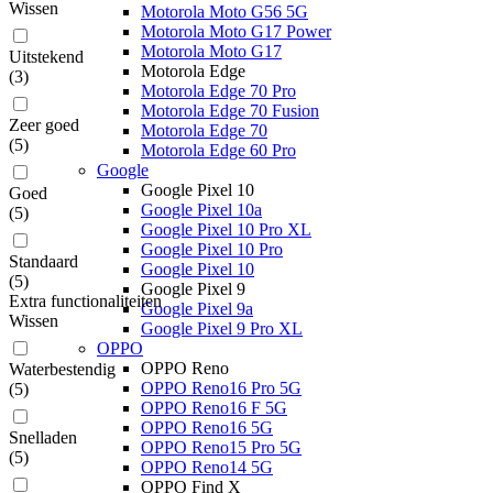
Wissen
Motorola Moto G56 5G
Motorola Moto G17 Power
Motorola Moto G17
Uitstekend
Motorola Edge
(
3
)
Motorola Edge 70 Pro
Motorola Edge 70 Fusion
Zeer goed
Motorola Edge 70
(
5
)
Motorola Edge 60 Pro
Google
Google Pixel 10
Goed
Google Pixel 10a
(
5
)
Google Pixel 10 Pro XL
Google Pixel 10 Pro
Standaard
Google Pixel 10
(
5
)
Google Pixel 9
Extra functionaliteiten
Google Pixel 9a
Wissen
Google Pixel 9 Pro XL
OPPO
OPPO Reno
Waterbestendig
OPPO Reno16 Pro 5G
(
5
)
OPPO Reno16 F 5G
OPPO Reno16 5G
Snelladen
OPPO Reno15 Pro 5G
(
5
)
OPPO Reno14 5G
OPPO Find X