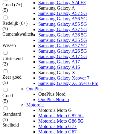
Samsung Galaxy S24 FE
Goed (7+)
Samsung Galaxy A
(
5
)
Samsung Galaxy A57 5G
Samsung Galaxy A56 5G
Redelijk (6+)
Samsung Galaxy A55 5G
(
5
)
Samsung Galaxy A37 5G
Camerakwaliteit
Samsung Galaxy A36 5G
Samsung Galaxy A35 5G
Wissen
Samsung Galaxy A27 5G
Samsung Galaxy A26 5G
Samsung Galaxy A17 5G
Uitstekend
Samsung Galaxy A17
(
2
)
Samsung Galaxy A16
Samsung Galaxy X
Zeer goed
Samsung Galaxy Xcover 7
(
5
)
Samsung Galaxy XCover 6 Pro
OnePlus
OnePlus Nord
Goed
OnePlus Nord 5
(
5
)
Motorola
Motorola Moto G
Standaard
Motorola Moto G87 5G
(
5
)
Motorola Moto G86 5G
Snelheid
Motorola Moto G77
Motorola Moto G67