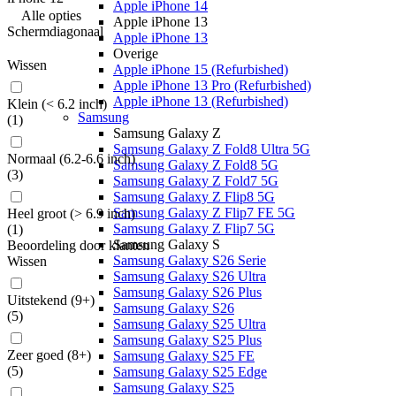
Apple iPhone 14
Alle
opties
Apple iPhone 13
Schermdiagonaal
Apple iPhone 13
Overige
Wissen
Apple iPhone 15 (Refurbished)
Apple iPhone 13 Pro (Refurbished)
Apple iPhone 13 (Refurbished)
Klein (< 6.2 inch)
Samsung
(
1
)
Samsung Galaxy Z
Samsung Galaxy Z Fold8 Ultra 5G
Normaal (6.2-6.6 inch)
Samsung Galaxy Z Fold8 5G
(
3
)
Samsung Galaxy Z Fold7 5G
Samsung Galaxy Z Flip8 5G
Samsung Galaxy Z Flip7 FE 5G
Heel groot (> 6.9 inch)
Samsung Galaxy Z Flip7 5G
(
1
)
Samsung Galaxy S
Beoordeling door klanten
Samsung Galaxy S26 Serie
Wissen
Samsung Galaxy S26 Ultra
Samsung Galaxy S26 Plus
Uitstekend (9+)
Samsung Galaxy S26
(
5
)
Samsung Galaxy S25 Ultra
Samsung Galaxy S25 Plus
Zeer goed (8+)
Samsung Galaxy S25 FE
(
5
)
Samsung Galaxy S25 Edge
Samsung Galaxy S25