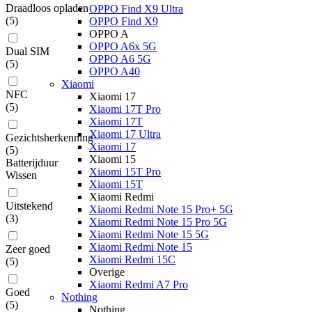
Draadloos opladen
OPPO Find X9 Ultra
(
5
)
OPPO Find X9
OPPO A
OPPO A6x 5G
Dual SIM
OPPO A6 5G
(
5
)
OPPO A40
Xiaomi
NFC
Xiaomi 17
(
5
)
Xiaomi 17T Pro
Xiaomi 17T
Xiaomi 17 Ultra
Gezichtsherkenning
Xiaomi 17
(
5
)
Xiaomi 15
Batterijduur
Xiaomi 15T Pro
Wissen
Xiaomi 15T
Xiaomi Redmi
Uitstekend
Xiaomi Redmi Note 15 Pro+ 5G
(
3
)
Xiaomi Redmi Note 15 Pro 5G
Xiaomi Redmi Note 15 5G
Xiaomi Redmi Note 15
Zeer goed
Xiaomi Redmi 15C
(
5
)
Overige
Xiaomi Redmi A7 Pro
Goed
Nothing
(
5
)
Nothing