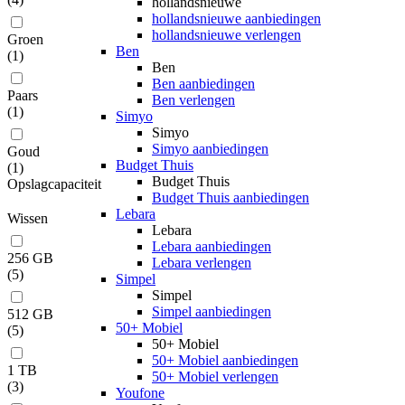
hollandsnieuwe
hollandsnieuwe aanbiedingen
hollandsnieuwe verlengen
Groen
Ben
(
1
)
Ben
Ben aanbiedingen
Paars
Ben verlengen
(
1
)
Simyo
Simyo
Simyo aanbiedingen
Goud
Budget Thuis
(
1
)
Budget Thuis
Opslagcapaciteit
Budget Thuis aanbiedingen
Lebara
Wissen
Lebara
Lebara aanbiedingen
256 GB
Lebara verlengen
(
5
)
Simpel
Simpel
Simpel aanbiedingen
512 GB
50+ Mobiel
(
5
)
50+ Mobiel
50+ Mobiel aanbiedingen
1 TB
50+ Mobiel verlengen
(
3
)
Youfone