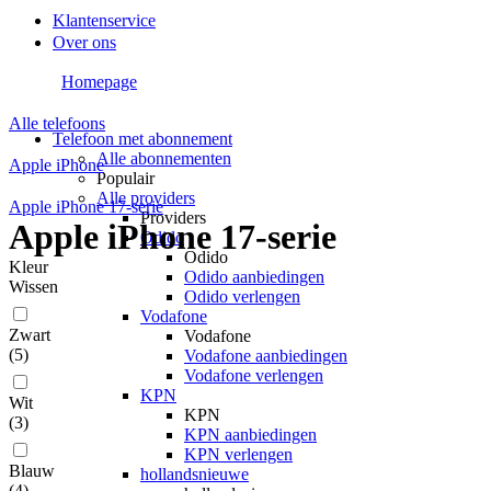
Klantenservice
Over ons
Homepage
Alle telefoons
Telefoon met abonnement
Alle abonnementen
Apple iPhone
Populair
Alle providers
Apple iPhone 17-serie
Providers
Apple iPhone 17-serie
Odido
Odido
Kleur
Odido aanbiedingen
Wissen
Odido verlengen
Vodafone
Zwart
Vodafone
(
5
)
Vodafone aanbiedingen
Vodafone verlengen
KPN
Wit
KPN
(
3
)
KPN aanbiedingen
KPN verlengen
Blauw
hollandsnieuwe
(
4
)