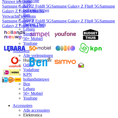
Vodafone
Nieuwe telefoons
KPN
Samsung Galaxy Z Fold8 5G
Samsung Galaxy Z Flip8 5G
Samsung
hollandsnieuwe
Galaxy Z Fold8 Ultra 5G
Ben
Verwachte telefoons
Simyo
Samsung Galaxy Z Fold8 5G
Samsung Galaxy Z Flip8 5G
Samsung
Budget Thuis
Galaxy Z Fold8 Ultra 5G
Lebara
Simpel
50+ Mobiel
Youfone
Verlengen
Alle verlengingen
Huidige provider
Odido
Vodafone
KPN
hollandsnieuwe
Ben
Lebara
50+ Mobiel
Youfone
Accessoires
Alle accessoires
Elektronica