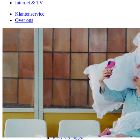
Internet & TV
Klantenservice
Over ons
Telefoon met abonnement
Alle abonnementen
Populair
Alle providers
Providers
Odido
Odido
Odido aanbiedingen
Odido verlengen
Vodafone
Vodafone
Vodafone aanbiedingen
Vodafone verlengen
KPN
KPN
KPN aanbiedingen
KPN verlengen