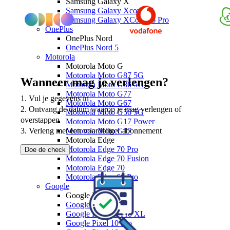
Samsung Galaxy X
Samsung Galaxy Xcover 7
Samsung Galaxy XCover 6 Pro
OnePlus
OnePlus Nord
OnePlus Nord 5
Motorola
Motorola Moto G
Motorola Moto G87 5G
Wanneer mag je verlengen?
Motorola Moto G86 5G
Motorola Moto G77
1. Vul je gegevens in

Motorola Moto G67
2. Ontvang de datum waarop je mag verlengen of 
Motorola Moto G56 5G
overstappen

Motorola Moto G17 Power
Motorola Moto G17
3. Verleng met een voordeliger abonnement
Motorola Edge
Motorola Edge 70 Pro
Doe de check
Motorola Edge 70 Fusion
Motorola Edge 70
Motorola Edge 60 Pro
Google
Google Pixel 10
Google Pixel 10a
Google Pixel 10 Pro XL
Google Pixel 10 Pro