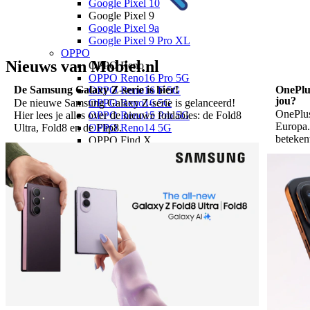
Google Pixel 10
Google Pixel 9
Google Pixel 9a
Google Pixel 9 Pro XL
OPPO
Nieuws van Mobiel.nl
OPPO Reno
OPPO Reno16 Pro 5G
De Samsung Galaxy Z-serie is hier!
OnePlus
OPPO Reno16 F 5G
jou?
OPPO Reno16 5G
De nieuwe Samsung Galaxy Z-serie is gelanceerd!
OnePlus
OPPO Reno15 Pro 5G
Hier lees je alles over de nieuwe foldables: de Fold8
Europa.
OPPO Reno14 5G
Ultra, Fold8 en de Flip8.
beteken
OPPO Find X
OPPO Find X9 Ultra
OPPO Find X9
OPPO A
OPPO A6x 5G
OPPO A6 5G
OPPO A40
Xiaomi
Xiaomi 17
Xiaomi 17T Pro
Xiaomi 17T
Xiaomi 17 Ultra
Xiaomi 17
Xiaomi 15