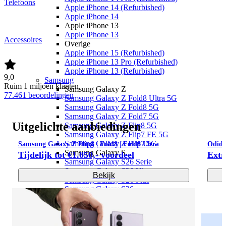
Telefoons
Apple iPhone 14 (Refurbished)
Apple iPhone 14
Apple iPhone 13
Apple iPhone 13
Accessoires
Overige
Apple iPhone 15 (Refurbished)
Apple iPhone 13 Pro (Refurbished)
Apple iPhone 13 (Refurbished)
9,0
Samsung
Ruim
1 miljoen
klanten
Samsung Galaxy Z
77.461
beoordelingen
Samsung Galaxy Z Fold8 Ultra 5G
Samsung Galaxy Z Fold8 5G
Samsung Galaxy Z Fold7 5G
Uitgelichte aanbiedingen
Samsung Galaxy Z Flip8 5G
Samsung Galaxy Z Flip7 FE 5G
Samsung Galaxy Z Flip7 5G
Samsung Galaxy Z Flip8 | Fold8 | Fold8 Ultra
Odid
Samsung Galaxy S
Tijdelijk tot €1.050,- voordeel
Extr
Samsung Galaxy S26 Serie
Samsung Galaxy S26 Ultra
Bekijk
Samsung Galaxy S26 Plus
Samsung Galaxy S26
Samsung Galaxy S25 Ultra
Samsung Galaxy S25 Plus
Samsung Galaxy S25 FE
Samsung Galaxy S25 Edge