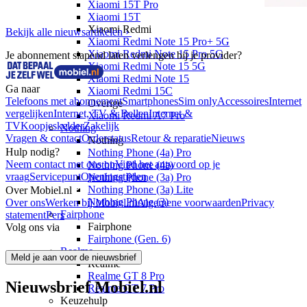
Xiaomi 15T Pro
Xiaomi 15T
Xiaomi Redmi
Bekijk alle nieuwsartikelen
›
Xiaomi Redmi Note 15 Pro+ 5G
Xiaomi Redmi Note 15 Pro 5G
Je abonnement slapend laten verlengen bij je provider?
Xiaomi Redmi Note 15 5G
Xiaomi Redmi Note 15
Ga naar
Xiaomi Redmi 15C
Telefoons met abonnement
Smartphones
Sim only
Accessoires
Internet
Overige
vergelijken
Internet, TV & Bellen
Internet &
Xiaomi Redmi A7 Pro
TV
Koopjeskelder
Zakelijk
Nothing
Vragen & contact
Orderstatus
Retour & reparatie
Nieuws
Nothing
Hulp nodig?
Nothing Phone (4a) Pro
Neem contact met ons op
Vind het antwoord op je
Nothing Phone (4a)
vraag
Servicepunt
Openingstijden
Nothing Phone (3a) Pro
Nothing Phone (3a) Lite
Over Mobiel.nl
Nothing Phone (3)
Over ons
Werken bij Mobiel.nl
Algemene voorwaarden
Privacy
Fairphone
statement
Pers
Fairphone
Volg ons via
Fairphone (Gen. 6)
Realme
Meld je aan voor de nieuwsbrief
Realme
Realme GT 8 Pro
Nieuwsbrief Mobiel.nl
Realme GT 7 Pro
Keuzehulp