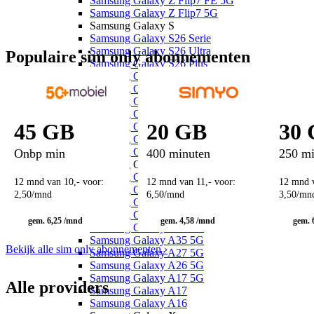
Samsung Galaxy Z Flip7 FE 5G
Samsung Galaxy Z Flip7 5G
Samsung Galaxy S
Samsung Galaxy S26 Serie
Samsung Galaxy S26 Ultra
Populaire sim only abonnementen
Samsung Galaxy S26 Plus
Samsung Galaxy S26
Samsung Galaxy S25 Ultra
Samsung Galaxy S25 Plus
Samsung Galaxy S25 FE
45 GB
20 GB
30
Samsung Galaxy S25 Edge
Samsung Galaxy S25
Samsung Galaxy S24 FE
Onbp min
400 minuten
250 m
Samsung Galaxy A
Samsung Galaxy A57 5G
12 mnd van 10,- voor:
12 mnd van 11,- voor:
12 mnd v
Samsung Galaxy A56 5G
2
,
50
/mnd
6
,
50
/mnd
3
,
50
/mn
Samsung Galaxy A55 5G
Samsung Galaxy A37 5G
gem. 6,25 /mnd
gem. 4,58 /mnd
gem. 
Samsung Galaxy A36 5G
Samsung Galaxy A35 5G
Bekijk alle sim only abonnementen
›
Samsung Galaxy A27 5G
Samsung Galaxy A26 5G
Samsung Galaxy A17 5G
Alle providers
Samsung Galaxy A17
Samsung Galaxy A16