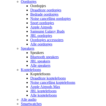
Oordopjes
Oordopjes
Draadloze oordopjes
Bedrade oordopjes
Noise cancelling oordopjes
Sport oordopjes
Apple Airpods
Samsung Galaxy Buds
JBL oordopjes
Oordopjes accessoires
Alle oordopjes
Speakers
Speakers
Bluetooth speakers
JBL speakers
Alle speakers
Koptelefoons
Koptelefoons
Draadloze koptelefoons
Noise cancelling koptelefoons
Apple Airpods Max
JBL koptelefoons
Alle koptelefoons
Alle audio
Smartwatches