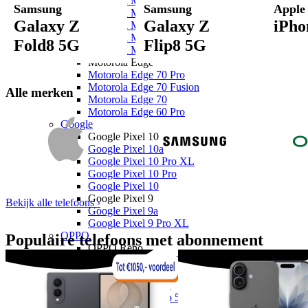
Motorola Moto G77
Samsung
Samsung
Apple
Motorola Moto G67
Galaxy Z
Galaxy Z
iPho
Motorola Moto G56 5G
Motorola Moto G17 Power
Fold8 5G
Flip8 5G
Motorola Moto G17
Motorola Edge
Motorola Edge 70 Pro
Motorola Edge 70 Fusion
Alle merken
Motorola Edge 70
Motorola Edge 60 Pro
Google
Google Pixel 10
Google Pixel 10a
Google Pixel 10 Pro XL
Google Pixel 10 Pro
Google Pixel 10
Google Pixel 9
Bekijk alle telefoons ›
Google Pixel 9a
Google Pixel 9 Pro XL
OPPO
Populaire telefoons met abonnement
OPPO Reno
OPPO Reno16 Pro 5G
OPPO Reno16 F 5G
OPPO Reno16 5G
OPPO Reno15 Pro 5G