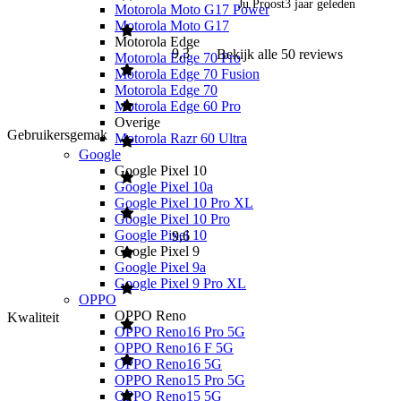
Ju Proost
3 jaar geleden
Motorola Moto G17 Power
Motorola Moto G17
Motorola Edge
9,3
Bekijk alle
50
reviews
Motorola Edge 70 Pro
Motorola Edge 70 Fusion
Motorola Edge 70
Motorola Edge 60 Pro
Overige
Gebruikersgemak
Motorola Razr 60 Ultra
Google
Google Pixel 10
Google Pixel 10a
Google Pixel 10 Pro XL
Google Pixel 10 Pro
Google Pixel 10
9,6
Google Pixel 9
Google Pixel 9a
Google Pixel 9 Pro XL
OPPO
OPPO Reno
Kwaliteit
OPPO Reno16 Pro 5G
OPPO Reno16 F 5G
OPPO Reno16 5G
OPPO Reno15 Pro 5G
OPPO Reno15 5G