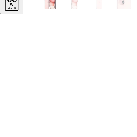
4.5
-
20
W
USB PD