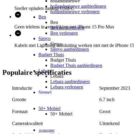
hollandsnieuwe
hollandsnieuwe aanbiedingen
Sneller opladen dankzij USB-C
hollandsnieuwe verlengen
Ben
Ben
Geen telelens in vergelijking met iPhone 15 Pro Max
Ben aanbiedingen
Ben verlengen
Simyo
Simyo
Kabels met Lightning aansluiting werken niet met de iPhone 15
Simyo aanbiedingen
Budget Thuis
Budget Thuis
Budget Thuis aanbiedingen
Lebara
Populaire
specificaties
Lebara
Lebara aanbiedingen
Lebara verlengen
Introductie
September 2023
Simpel
Simpel
6.7 inch
Grootte
Simpel aanbiedingen
50+ Mobiel
Groot
Formaat
50+ Mobiel
50+ Mobiel aanbiedingen
Uitstekend
Camerakwaliteit
50+ Mobiel verlengen
Youfone