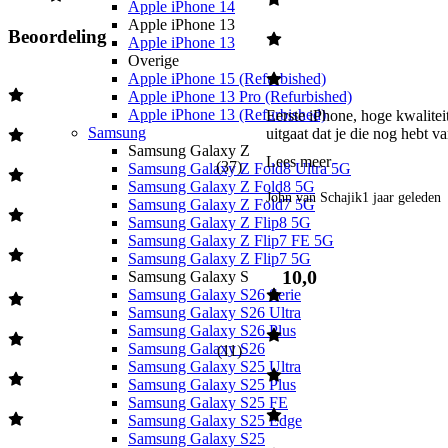
Apple iPhone 14
Apple iPhone 13
Beoordeling
Apple iPhone 13
Overige
Apple iPhone 15 (Refurbished)
Apple iPhone 13 Pro (Refurbished)
Apple iPhone 13 (Refurbished)
Eerste iPhone, hoge kwalitei
Samsung
uitgaat dat je die nog hebt van
Samsung Galaxy Z
Lees meer
(
37
)
Samsung Galaxy Z Fold8 Ultra 5G
Samsung Galaxy Z Fold8 5G
John van Schajik
1 jaar geleden
Samsung Galaxy Z Fold7 5G
Samsung Galaxy Z Flip8 5G
Samsung Galaxy Z Flip7 FE 5G
Samsung Galaxy Z Flip7 5G
10,0
Samsung Galaxy S
Samsung Galaxy S26 Serie
Samsung Galaxy S26 Ultra
Samsung Galaxy S26 Plus
Samsung Galaxy S26
(
11
)
Samsung Galaxy S25 Ultra
Samsung Galaxy S25 Plus
Samsung Galaxy S25 FE
Samsung Galaxy S25 Edge
Samsung Galaxy S25