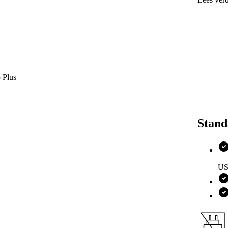
Design
Oplad
Opsla
Kleure
Zoek je e
15
,
iPhon
 Plus
Stand
US