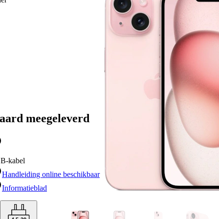
 met matte finish
en via USB-C
gcapaciteit: 128 GB, 256 GB en 512 GB
n: zwart, wit, blauw, geel, groen en roze
en ander toestel uit de de
iPhone 15-serie
? Bekijk dan hier de
iPhone
e 15 Pro
en
iPhone 15 Pro Max
.
aard meegeleverd
B-kabel
Handleiding online beschikbaar
Informatieblad