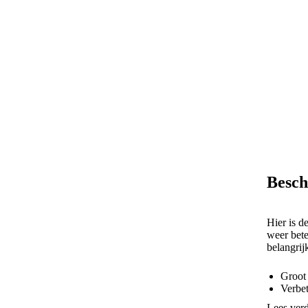
Besch
Hier is d
weer bete
belangrijk
Groot
Verbe
Notifi
Lees ver