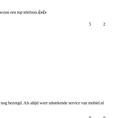
ewoon een top telefoon.👍👍 
5
2
nog bezorgd. Als altijd weer uitstekende service van mobiel.nl 
0
0