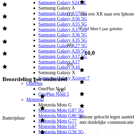
Samsung Galaxy S24 FE
Samsung Galaxy A
Samsung Galaxy A57 5G
Van een XR naar een Iphone 
(
2
)
Samsung Galaxy A56 5G
Samsung Galaxy A55 5G
E. vd Meer
3 jaar geleden
Samsung Galaxy A37 5G
Samsung Galaxy A36 5G
Samsung Galaxy A35 5G
(
0
)
Samsung Galaxy A27 5G
Samsung Galaxy A26 5G
10,0
Samsung Galaxy A17 5G
Samsung Galaxy A17
(
0
)
Samsung Galaxy A16
Samsung Galaxy X
Samsung Galaxy Xcover 7
Beoordeling per onderdeel
OnePlus
OnePlus Nord
9,8
OnePlus Nord 5
Motorola
Motorola Moto G
Motorola Moto G87 5G
Motorola Moto G86 5G
iPhone gekocht tegen aantrek
Batterijduur
Motorola Moto G77
met duidelijke communicatie
Motorola Moto G67
Motorola Moto G56 5G