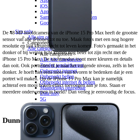
Apple vs Samsung
iOS vs Android
Apple iPhones vergelijken
Samsung Galaxy vergelijken
Google Pixels vergelijken
Sim only
De 48 MP hoofdcamera van de iPhone 15 Pro Max heeft de grootste 
Alle sim only
sensor van alle iPhones tot nu toe. Maak foto's met een nog hogere 
Categorieën
resolutie en laat kleuren echt tot leven komen. Foto's gemaakt in het 
Alle categorieën
donker of bij weinig licht komen nog beter tot zijn recht met de 
Alle categorieën
iPhone 15 Pro Max. De nachtmodus toont meer kleuren en details 
Alle Alle categorieën
Zonder aansluitkosten
dan ooit. Ook portretten til je naar het volgende niveau, zelfs in het 
Onbeperkt internet
donker. Je hoeft niet eens meer van tevoren te bedenken dat je een 
Onbeperkt bellen
portret wil maken. Op de iPhone 15 Pro Max kan je namelijk 
Onbeperkt internet & bellen
achteraf een mooi bokeh-effect toevoegen aan je foto. Staan er 
Maandelijks opzegbaar
meerdere onderwerpen in beeld? Dan verleg je eenvoudig de focus. 
Data only
5G
Alleen bellen
Providers
Odido
Dunnere schermranden
Vodafone
KPN
hollandsnieuwe
Ben