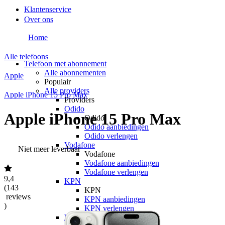
Klantenservice
Over ons
Home
Alle telefoons
Telefoon met abonnement
Alle abonnementen
Apple
Populair
Alle providers
Apple iPhone 15 Pro Max
Providers
Odido
Apple iPhone 15 Pro Max
Odido
Odido aanbiedingen
Odido verlengen
Vodafone
Niet meer leverbaar
Vodafone
Vodafone aanbiedingen
Vodafone verlengen
9,4
KPN
(
143
KPN
reviews
KPN aanbiedingen
)
KPN verlengen
hollandsnieuwe