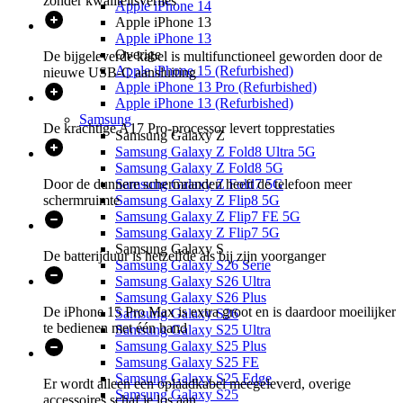
zonder kwaliteitsverlies
Apple iPhone 14
Apple iPhone 13
Apple iPhone 13
Overige
De bijgeleverde kabel is multifunctioneel geworden door de
Apple iPhone 15 (Refurbished)
nieuwe USB-C aansluiting
Apple iPhone 13 Pro (Refurbished)
Apple iPhone 13 (Refurbished)
Samsung
De krachtige A17 Pro-processor levert topprestaties
Samsung Galaxy Z
Samsung Galaxy Z Fold8 Ultra 5G
Samsung Galaxy Z Fold8 5G
Door de dunnere schermranden heeft de telefoon meer
Samsung Galaxy Z Fold7 5G
schermruimte
Samsung Galaxy Z Flip8 5G
Samsung Galaxy Z Flip7 FE 5G
Samsung Galaxy Z Flip7 5G
Samsung Galaxy S
De batterijduur is hetzelfde als bij zijn voorganger
Samsung Galaxy S26 Serie
Samsung Galaxy S26 Ultra
Samsung Galaxy S26 Plus
De iPhone 15 Pro Max is extra groot en is daardoor moeilijker
Samsung Galaxy S26
te bedienen met één hand
Samsung Galaxy S25 Ultra
Samsung Galaxy S25 Plus
Samsung Galaxy S25 FE
Samsung Galaxy S25 Edge
Er wordt alleen een oplaadkabel meegeleverd, overige
Samsung Galaxy S25
accessoires schaf je los aan