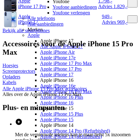
Apple
1.798
,
-
Youfone
iPhone 17 Pro
Advies
1.829,-
Youfone aanbiedingen
Youfone verlengen
Apple
949
,
-
Alle telefoons
iPhone 17
Advies
969,-
Alle aanbiedingen
Merken
Bekijk alle smartphones
Apple
Apple iPhone 17
Accessoires voor de
Apple iPhone 15 Pro
Alle Apple iPhone 17
Max
Apple iPhone Air
Apple iPhone 17e
Apple iPhone 17 Pro Max
Hoesjes
Apple iPhone 17 Pro
Screenprotectors
Apple iPhone 17
Opladers
Apple iPhone 16
Kabels
Apple iPhone 16e
Alle
Apple iPhone 15 Pro Max
accessoires
Apple iPhone 16 Pro Max
Alles over de
Apple iPhone 15 Pro Max
Apple iPhone 16 Plus
Apple iPhone 16
Plus- en minpunten
Apple iPhone 15
Apple iPhone 15 Plus
Apple iPhone 15
Apple iPhone 14
Apple iPhone 14 Pro (Refurbished)
Met de vernieuwde telelens kan je maar liefst 5x inzoomen
Apple iPhone 14 (Refurbished)