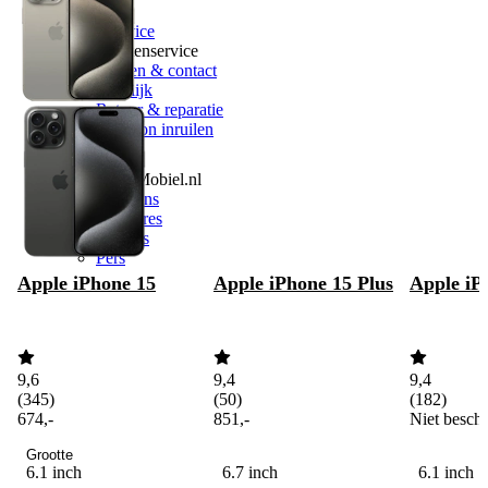
Delta
Klantenservice
Klantenservice
Vragen & contact
Zakelijk
Retour & reparatie
Telefoon inruilen
Over ons
Over Mobiel.nl
Over ons
Vacatures
Nieuws
Pers
Apple iPhone 15
Apple iPhone 15 Plus
Apple iP
9,6
9,4
9,4
(
345
)
(
50
)
(
182
)
674
,
-
851
,
-
Niet besch
Grootte
6.1 inch
6.7 inch
6.1 inch