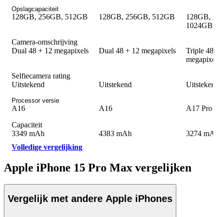
Opslagcapaciteit
128GB, 256GB, 512GB
128GB, 256GB, 512GB
128GB, 
1024GB
Camera-omschrijving
Dual 48 + 12 megapixels
Dual 48 + 12 megapixels
Triple 48
megapixel
Selfiecamera rating
Uitstekend
Uitstekend
Uitsteken
Processor versie
A16
A16
A17 Pro
Capaciteit
3349 mAh
4383 mAh
3274 mA
Volledige vergelijking
Apple iPhone 15 Pro Max vergelijken
Vergelijk met andere Apple iPhones