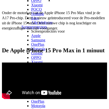
OPPO
Xiaomi
POCO
Onder de motorkap van de Apple iPhone 15 Pro Max vind je de 
Nothing
A17 Pro-chip. Deze is nieuw geïntroduceerd voor de Pro-modellen 
Sony
Alle telefoons
uit de iPhone 15-serie. Deze nieuwe chip is nog krachtiger en 
Screenprotectors
energiezuiniger dan zijn voorganger. 
Screenprotectors voor
Apple
Samsung
OnePlus
Motorola
De Apple iPhone 15 Pro Max in 1 minuut
Google
OPPO
Xiaomi
POCO
Nothing
Sony
Alle telefoons
Kabels
Kabels voor
Apple
Samsung
OnePlus
Motorola