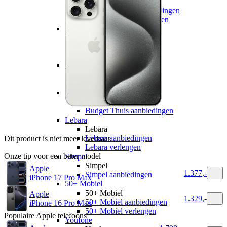
hollandsnieuwe
hollandsnieuwe aanbiedingen
hollandsnieuwe verlengen
Ben
Ben
Ben aanbiedingen
Ben verlengen
Simyo
Simyo
Simyo aanbiedingen
Budget Thuis
Budget Thuis
Budget Thuis aanbiedingen
Lebara
Lebara
Lebara aanbiedingen
Dit product is niet meer leverbaar.
Lebara verlengen
Onze tip voor een beter model
Simpel
Simpel
Apple
1.377
,
-
Simpel aanbiedingen
iPhone 17 Pro Max
50+ Mobiel
50+ Mobiel
Apple
1.329
,
-
50+ Mobiel aanbiedingen
iPhone 16 Pro Max
50+ Mobiel verlengen
Populaire
Apple
telefoons
Youfone