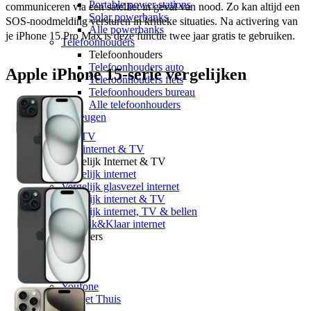
Portable power stations
communiceren via een satelliet in geval van nood. Zo kan altijd een 
Solar powerbanks
SOS-noodmelding versturen in kritieke situaties. Na activering van 
Alle powerbanks
je iPhone 15 Pro Max is deze functie twee jaar gratis te gebruiken. 
Telefoonhouders
Telefoonhouders
Telefoonhouders auto
Apple iPhone 15-serie vergelijken
Telefoonhouders fiets
Telefoonhouders bureau
Alle telefoonhouders
Geheugen
Internet & TV
Alle internet & TV
Vergelijk Internet & TV
Vergelijk internet
Vergelijk glasvezel internet
Vergelijk internet & TV
Vergelijk internet, TV & bellen
5G Klik&Klaar internet
Providers
KPN
Ziggo
Odido
Youfone
Budget Thuis