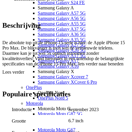
Samsung Galaxy S24 FE
Samsung Galaxy A
Samsung Galaxy A57 5G
Samsung Galaxy A56 5G
Samsung Galaxy A55 5G
Beschrijving
Samsung Galaxy A37 5G
Samsung Galaxy A36 5G
Samsung Galaxy A35 5G
De absolute top uit de iPhone 15-serie is hier: de Apple iPhone 15
Samsung Galaxy A27 5G
Pro Max. De blikvanger is toch wel de vernieuwde telelens.
Samsung Galaxy A26 5G
Daarmee kan je tot wel 5x optisch inzoomen zonder
Samsung Galaxy A17 5G
kwaliteitsverlies! Vind hieronder in een notendop de belangrijkste
Samsung Galaxy A17
specificaties van de iPhone 15 Pro Max. Iets verder naar beneden
Samsung Galaxy A16
vind je een uitgebreide omschrijving.
Samsung Galaxy X
Lees verder
Samsung Galaxy Xcover 7
Premium design met titanium behuizing
Samsung Galaxy XCover 6 Pro
Matte finish
OnePlus
Flinke camera-upgrade door de vernieuwde telelens
OnePlus Nord
Populaire
specificaties
Dunnere schermranden
OnePlus Nord 5
Opladen met USB-C aansluiting
Motorola
120 Hz verversingssnelheid
Motorola Moto G
Introductie
September 2023
Opslagcapaciteit: 256 GB, 512 GB & 1 TB
Motorola Moto G87 5G
Kleuren: zwart, wit, blauw en grijs
Motorola Moto G86 5G
6.7 inch
Grootte
Motorola Moto G77
Motorola Moto G67
Ook de andere modellen uit de
Apple iPhone 15-serie
vind je bij