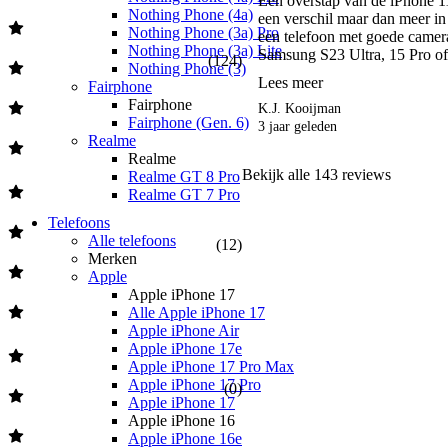
Een overstap van de iPhone 11
Nothing Phone (4a)
een verschil maar dan meer in
Nothing Phone (3a) Pro
een telefoon met goede camera
Nothing Phone (3a) Lite
Samsung S23 Ultra, 15 Pro of 
(
124
)
Nothing Phone (3)
Lees meer
Fairphone
Fairphone
K.J. Kooijman
Fairphone (Gen. 6)
3 jaar geleden
Realme
Realme
Bekijk alle
143
reviews
Realme GT 8 Pro
Realme GT 7 Pro
Telefoons
Alle telefoons
(
12
)
Merken
Apple
Apple iPhone 17
Alle Apple iPhone 17
Apple iPhone Air
Apple iPhone 17e
Apple iPhone 17 Pro Max
Apple iPhone 17 Pro
(
0
)
Apple iPhone 17
Apple iPhone 16
Apple iPhone 16e