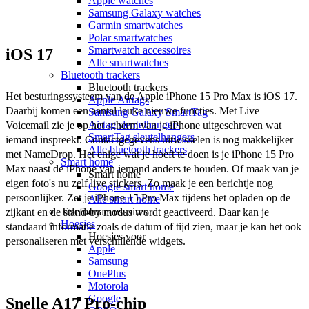
Apple watches
Samsung Galaxy watches
Garmin smartwatches
Polar smartwatches
Smartwatch accessoires
iOS 17
Alle smartwatches
Bluetooth trackers
Bluetooth trackers
Het besturingssysteem van de Apple iPhone 15 Pro Max is iOS 17. 
Apple Airtags
Daarbij komen een aantal leuke nieuwe functies. Met Live 
Samsung Galaxy SmartTag
Airtag sleutelhangers
Voicemail zie je op het scherm van je iPhone uitgeschreven wat 
SmartTag sleutelhangers
iemand inspreekt. Contactgegevens uitwisselen is nog makkelijker 
Alle bluetooth trackers
met NameDrop. Het enige wat je hoeft te doen is je iPhone 15 Pro 
Smart home
Max naast de iPhone van iemand anders te houden. Of maak van je 
Smart home
eigen foto's nu zelf live stickers. Zo maak je een berichtje nog 
Google smart home
persoonlijker. Zet je iPhone 15 Pro Max tijdens het opladen op de 
Alle smart home
Telefoonaccessoires
zijkant en de stand-by modus wordt geactiveerd. Daar kan je 
Hoesjes
standaard informatie zoals de datum of tijd zien, maar je kan het ook 
Hoesjes voor
personaliseren met verschillende widgets. 
Apple
Samsung
OnePlus
Motorola
Google
Snelle A17 Pro-chip