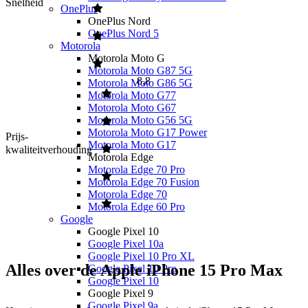
Snelheid
OnePlus
OnePlus Nord
OnePlus Nord 5
Motorola
Motorola Moto G
Motorola Moto G87 5G
8,8
Motorola Moto G86 5G
Motorola Moto G77
Motorola Moto G67
Motorola Moto G56 5G
Motorola Moto G17 Power
Prijs-
Motorola Moto G17
kwaliteitverhouding
Motorola Edge
Motorola Edge 70 Pro
Motorola Edge 70 Fusion
Motorola Edge 70
Motorola Edge 60 Pro
Google
Google Pixel 10
Google Pixel 10a
Google Pixel 10 Pro XL
Alles over de Apple iPhone 15 Pro Max
Google Pixel 10 Pro
Google Pixel 10
Google Pixel 9
Google Pixel 9a