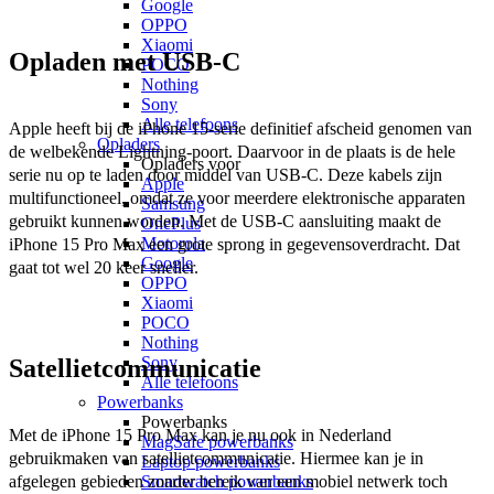
Google
OPPO
Xiaomi
Opladen met USB-C
POCO
Nothing
Sony
Alle telefoons
Apple heeft bij de iPhone 15-serie definitief afscheid genomen van 
Opladers
de welbekende Lightning-poort. Daarvoor in de plaats is de hele 
Opladers voor
serie nu op te laden door middel van USB-C. Deze kabels zijn 
Apple
multifunctioneel, omdat ze voor meerdere elektronische apparaten 
Samsung
gebruikt kunnen worden. Met de USB-C aansluiting maakt de 
OnePlus
Motorola
iPhone 15 Pro Max een grote sprong in gegevensoverdracht. Dat 
Google
gaat tot wel 20 keer sneller.  
OPPO
Xiaomi
POCO
Nothing
Sony
Satellietcommunicatie
Alle telefoons
Powerbanks
Powerbanks
Met de iPhone 15 Pro Max kan je nu ook in Nederland 
MagSafe powerbanks
gebruikmaken van satellietcommunicatie. Hiermee kan je in 
Laptop powerbanks
afgelegen gebieden zonder bereik van een mobiel netwerk toch 
Smartwatch powerbanks