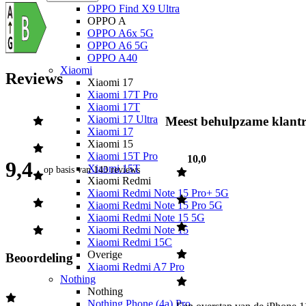
OPPO Find X9 Ultra
OPPO A
OPPO A6x 5G
OPPO A6 5G
OPPO A40
Xiaomi
Reviews
Xiaomi 17
Xiaomi 17T Pro
Xiaomi 17T
Xiaomi 17 Ultra
Meest behulpzame klantr
Xiaomi 17
Xiaomi 15
Xiaomi 15T Pro
10,0
9,4
Xiaomi 15T
op basis van
143 reviews
Xiaomi Redmi
Xiaomi Redmi Note 15 Pro+ 5G
Xiaomi Redmi Note 15 Pro 5G
Xiaomi Redmi Note 15 5G
Xiaomi Redmi Note 15
Xiaomi Redmi 15C
Overige
Beoordeling
Xiaomi Redmi A7 Pro
Nothing
Nothing
Nothing Phone (4a) Pro