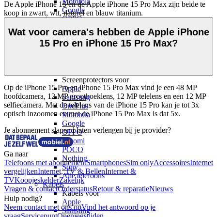
Motorola
De Apple iPhone 15 en de Apple iPhone 15 Pro Max zijn beide te 
Google
koop in zwart, wit, naturel en blauw titanium.
OPPO
Xiaomi
Wat voor camera's hebben de Apple iPhone
POCO
15 Pro en iPhone 15 Pro Max?
Nothing
Sony
Alle telefoons
Screenprotectors
Screenprotectors voor
Op de iPhone 15 Pro en iPhone 15 Pro Max vind je een 48 MP 
Apple
hoofdcamera, 12 MP groothoeklens, 12 MP telelens en een 12 MP 
Samsung
selfiecamera. Met de telelens van de iPhone 15 Pro kan je tot 3x 
OnePlus
optisch inzoomen en met de iPhone 15 Pro Max is dat 5x.
Motorola
Google
Je abonnement slapend laten verlengen bij je provider?
OPPO
Xiaomi
POCO
Ga naar
Nothing
Telefoons met abonnement
Smartphones
Sim only
Accessoires
Internet
Sony
vergelijken
Internet, TV & Bellen
Internet &
Alle telefoons
TV
Koopjeskelder
Zakelijk
Kabels
Vragen & contact
Orderstatus
Retour & reparatie
Nieuws
Kabels voor
Hulp nodig?
Apple
Neem contact met ons op
Vind het antwoord op je
Samsung
vraag
Servicepunt
Openingstijden