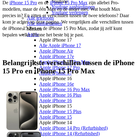
Youfone
De 
iPhone 15 Pro
 en de 
iPhone 15 Pro Max
 zijn allebei Pro-
Youfone aanbiedingen
modellen, maar de één Max en de ander niet. Wat houdt Max 
Youfone verlengen
precies in? En zitten er verschillen tussen de twee telefoons? Daar 
Alle telefoons
kom je achter op deze pagina. We vergelijken alle verschillen tussen 
Alle aanbiedingen
de iPhone 15 Pro en de iPhone 15 Pro Max, zodat jij zelf kunt 
Merken
Apple
bepalen welke iPhone het beste bij je past.
Apple iPhone 17
Alle Apple iPhone 17
Apple iPhone Air
Apple iPhone 17e
Belangrijkste verschillen tussen de iPhone
Apple iPhone 17 Pro Max
Apple iPhone 17 Pro
15 Pro en iPhone 15 Pro Max
Apple iPhone 17
Apple iPhone 16
Apple iPhone 16e
Apple iPhone 16 Pro Max
Apple iPhone 16 Plus
Apple iPhone 16
Apple iPhone 15
Apple iPhone 15 Plus
Apple iPhone 15
Apple iPhone 14
Apple iPhone 14 Pro (Refurbished)
Apple iPhone 14 (Refurbished)