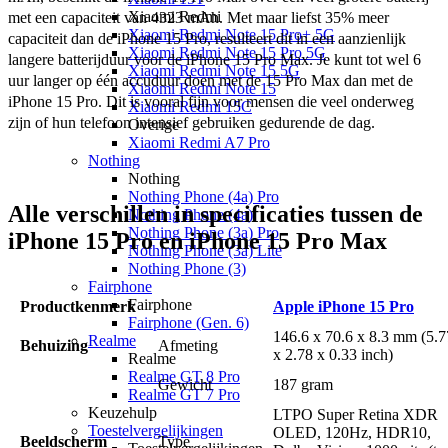
Xiaomi Redmi
met een capaciteit van 4323 mAh. Met maar liefst 35% meer 
Xiaomi Redmi Note 15 Pro+ 5G
capaciteit dan de iPhone 15 Pro, resulteert dit in een aanzienlijk 
Xiaomi Redmi Note 15 Pro 5G
langere batterijduur voor de iPhone 15 Pro Max. Je kunt tot wel 6 
Xiaomi Redmi Note 15 5G
uur langer op één accuduur doen met de 15 Pro Max dan met de 
Xiaomi Redmi Note 15
iPhone 15 Pro. Dit is vooral fijn voor mensen die veel onderweg 
Xiaomi Redmi 15C
zijn of hun telefoon intensief gebruiken gedurende de dag. 
Overige
Xiaomi Redmi A7 Pro
Nothing
Nothing
Nothing Phone (4a) Pro
Alle verschillen in specificaties tussen de
Nothing Phone (4a)
Nothing Phone (3a) Pro
iPhone 15 Pro en iPhone 15 Pro Max
Nothing Phone (3a) Lite
Nothing Phone (3)
Fairphone
Fairphone
Productkenmerk
Apple iPhone 15 Pro
Fairphone (Gen. 6)
146.6 x 70.6 x 8.3 mm (5.7
Realme
Behuizing
Afmeting
x 2.78 x 0.33 inch)
Realme
Realme GT 8 Pro
Gewicht
187 gram
Realme GT 7 Pro
Keuzehulp
LTPO Super Retina XDR
Toestelvergelijkingen
OLED, 120Hz, HDR10,
Beeldscherm
Type