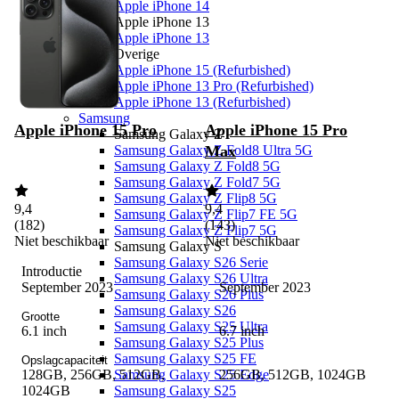
Apple iPhone 14
Apple iPhone 13
Apple iPhone 13
Overige
Apple iPhone 15 (Refurbished)
Apple iPhone 13 Pro (Refurbished)
Apple iPhone 13 (Refurbished)
Samsung
Apple iPhone 15 Pro
Apple iPhone 15 Pro
Samsung Galaxy Z
Samsung Galaxy Z Fold8 Ultra 5G
Max
Samsung Galaxy Z Fold8 5G
Samsung Galaxy Z Fold7 5G
Samsung Galaxy Z Flip8 5G
9,4
9,4
Samsung Galaxy Z Flip7 FE 5G
(
182
)
(
143
)
Samsung Galaxy Z Flip7 5G
Niet beschikbaar
Niet beschikbaar
Samsung Galaxy S
Samsung Galaxy S26 Serie
Introductie
Samsung Galaxy S26 Ultra
September 2023
September 2023
Samsung Galaxy S26 Plus
Samsung Galaxy S26
Grootte
Samsung Galaxy S25 Ultra
6.1 inch
6.7 inch
Samsung Galaxy S25 Plus
Samsung Galaxy S25 FE
Opslagcapaciteit
Samsung Galaxy S25 Edge
128GB, 256GB, 512GB,
256GB, 512GB, 1024GB
Samsung Galaxy S25
1024GB