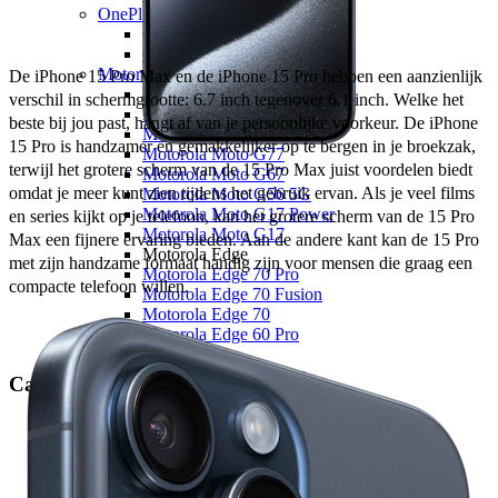
OnePlus
OnePlus Nord
OnePlus Nord 5
Motorola
De iPhone 15 Pro Max en de iPhone 15 Pro hebben een aanzienlijk 
Motorola Moto G
verschil in schermgrootte: 6.7 inch tegenover 6.1 inch. Welke het 
Motorola Moto G87 5G
beste bij jou past, hangt af van je persoonlijke voorkeur. De iPhone 
Motorola Moto G86 5G
15 Pro is handzamer en gemakkelijker op te bergen in je broekzak, 
Motorola Moto G77
terwijl het grotere scherm van de 15 Pro Max juist voordelen biedt 
Motorola Moto G67
omdat je meer kunt zien tijdens het gebruik ervan. Als je veel films 
Motorola Moto G56 5G
Motorola Moto G17 Power
en series kijkt op je telefoon, kan het grotere scherm van de 15 Pro 
Motorola Moto G17
Max een fijnere ervaring bieden. Aan de andere kant kan de 15 Pro 
Motorola Edge
met zijn handzame formaat handig zijn voor mensen die graag een 
Motorola Edge 70 Pro
compacte telefoon willen. 
Motorola Edge 70 Fusion
Motorola Edge 70
Motorola Edge 60 Pro
Overige
Motorola Razr 60 Ultra
Camera
Google
Google Pixel 10
Google Pixel 10a
Google Pixel 10 Pro XL
Google Pixel 10 Pro
Google Pixel 10