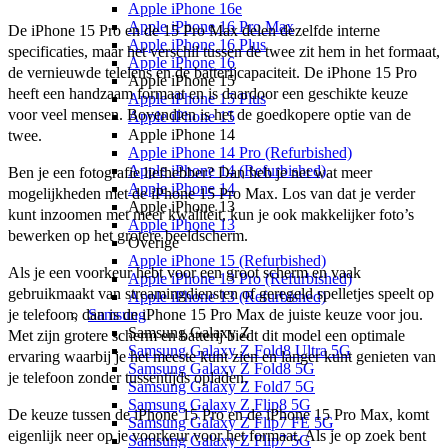
Apple iPhone 16e
Apple iPhone 16 Pro Max
De iPhone 15 Pro en de 15 Pro Max delen dezelfde interne 
Apple iPhone 16 Plus
specificaties, maar het verschil tussen de twee zit hem in het formaat, 
Apple iPhone 16
de vernieuwde telelens en de batterijcapaciteit. De iPhone 15 Pro 
Apple iPhone 15
heeft een handzaam formaat en is daardoor een geschikte keuze 
Apple iPhone 15 Plus
voor veel mensen. Bovendien is het de goedkopere optie van de 
Apple iPhone 15
Apple iPhone 14
twee.
Apple iPhone 14 Pro (Refurbished)
Apple iPhone 14 (Refurbished)
Ben je een fotografie liefhebber? Dan heb je net wat meer 
Apple iPhone 14
mogelijkheden met de iPhone 15 Pro Max. Los van dat je verder 
Apple iPhone 13
kunt inzoomen met meer kwaliteit, kun je ook makkelijker foto’s 
Apple iPhone 13
bewerken op het grotere beeldscherm. 
Overige
Apple iPhone 15 (Refurbished)
Als je een voorkeur hebt voor een groot scherm en vaak 
Apple iPhone 13 Pro (Refurbished)
gebruikmaakt van streamingdiensten of geregeld spelletjes speelt op 
Apple iPhone 13 (Refurbished)
Samsung
je telefoon, dan is de iPhone 15 Pro Max de juiste keuze voor jou. 
Samsung Galaxy Z
Met zijn grotere scherm en batterij biedt dit model een optimale 
Samsung Galaxy Z Fold8 Ultra 5G
ervaring waarbij je het meeste kunt zien en langer kunt genieten van 
Samsung Galaxy Z Fold8 5G
je telefoon zonder tussentijds opladen.
Samsung Galaxy Z Fold7 5G
Samsung Galaxy Z Flip8 5G
De keuze tussen de iPhone 15 Pro en de iPhone 15 Pro Max, komt 
Samsung Galaxy Z Flip7 FE 5G
eigenlijk neer op je voorkeur voor het formaat. Als je op zoek bent 
Samsung Galaxy Z Flip7 5G