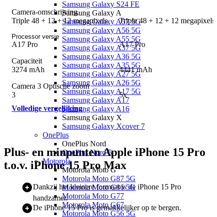
Samsung Galaxy S24 FE
Camera-omschrijving
Samsung Galaxy A
Triple 48 + 12 + 12 megapixels
Triple 48 + 12 + 12 megapixels
Samsung Galaxy A57 5G
Samsung Galaxy A56 5G
Processor versie
Samsung Galaxy A55 5G
A17 Pro
A17 Pro
Samsung Galaxy A37 5G
Samsung Galaxy A36 5G
Capaciteit
Samsung Galaxy A35 5G
3274 mAh
4441 mAh
Samsung Galaxy A27 5G
Samsung Galaxy A26 5G
Camera 3 Optische zoom
Samsung Galaxy A17 5G
3
5x
Samsung Galaxy A17
Volledige vergelijking
Samsung Galaxy A16
Samsung Galaxy X
Samsung Galaxy Xcover 7
OnePlus
OnePlus Nord
Plus- en minpunten Apple iPhone 15 Pro
OnePlus Nord 5
Motorola
t.o.v. iPhone 15 Pro Max
Motorola Moto G
Motorola Moto G87 5G
Dankzij het kleinere formaat is de iPhone 15 Pro
Motorola Moto G86 5G
Motorola Moto G77
handzamer.
Motorola Moto G67
De iPhone 15 Pro is gemakkelijker op te bergen.
Motorola Moto G56 5G