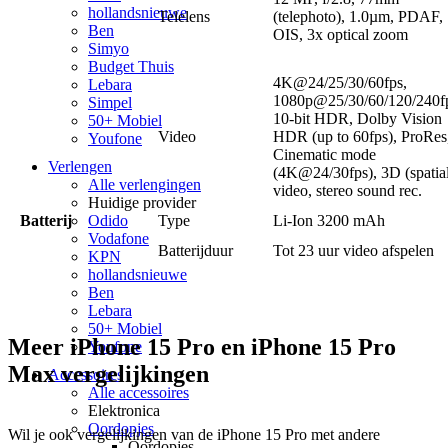
hollandsnieuwe
Telelens
(telephoto), 1.0µm, PDAF,
Ben
OIS, 3x optical zoom
Simyo
Budget Thuis
4K@24/25/30/60fps,
Lebara
1080p@25/30/60/120/240f
Simpel
10-bit HDR, Dolby Vision
50+ Mobiel
Video
HDR (up to 60fps), ProRes
Youfone
Cinematic mode
Verlengen
(4K@24/30fps), 3D (spatia
Alle verlengingen
video, stereo sound rec.
Huidige provider
Batterij
Type
Li-Ion 3200 mAh
Odido
Vodafone
Batterijduur
Tot 23 uur video afspelen
KPN
hollandsnieuwe
Ben
Lebara
50+ Mobiel
Meer iPhone 15 Pro en iPhone 15 Pro
Youfone
Max vergelijkingen
Accessoires
Alle accessoires
Elektronica
Oordopjes
Wil je ook vergelijkingen van de iPhone 15 Pro met andere 
Oordopjes