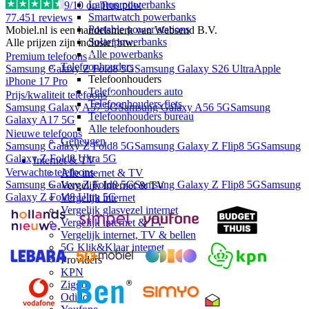
Laptop powerbanks
9
/10 op Trustpilot
Smartwatch powerbanks
77.451
reviews
Portable power stations
Mobiel.nl is een handelsmerk van Websend B.V.
Solar powerbanks
Alle prijzen zijn inclusief btw.
Alle powerbanks
Premium telefoons
Telefoonhouders
Samsung Galaxy Z Fold8 5G
Samsung Galaxy S26 Ultra
Apple
Telefoonhouders
iPhone 17 Pro
Telefoonhouders auto
Prijs/kwaliteit telefoons
Telefoonhouders fiets
Samsung Galaxy A57 5G
Samsung Galaxy A56 5G
Samsung
Telefoonhouders bureau
Galaxy A17 5G
Alle telefoonhouders
Nieuwe telefoons
Geheugen
Samsung Galaxy Z Fold8 5G
Samsung Galaxy Z Flip8 5G
Samsung
Galaxy Z Fold8 Ultra 5G
Internet & TV
Verwachte telefoons
Alle internet & TV
Samsung Galaxy Z Fold8 5G
Samsung Galaxy Z Flip8 5G
Samsung
Vergelijk Internet & TV
Galaxy Z Fold8 Ultra 5G
Vergelijk internet
Vergelijk glasvezel internet
Vergelijk internet & TV
Vergelijk internet, TV & bellen
5G Klik&Klaar internet
Providers
KPN
Ziggo
Odido