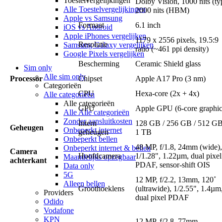
Toestelvergelijkingen
Dolby Vision, 1000 nits (ty
Alle Toestelvergelijkingen
2000 nits (HBM)
Apple vs Samsung
Formaat
6.1 inch
iOS vs Android
Apple iPhones vergelijken
1179 x 2556 pixels, 19.5:9
Resolutie
Samsung Galaxy vergelijken
ratio (~461 ppi density)
Google Pixels vergelijken
Bescherming
Ceramic Shield glass
Sim only
Alle sim only
Processor
Chipset
Apple A17 Pro (3 nm)
Categorieën
CPU
Hexa-core (2x + 4x)
Alle categorieën
Alle categorieën
GPU
Apple GPU (6-core graphic
Alle Alle categorieën
Zonder aansluitkosten
Intern
128 GB / 256 GB / 512 GB
Geheugen
Onbeperkt internet
geheugen
1 TB
Onbeperkt bellen
48 MP, f/1.8, 24mm (wide),
Onbeperkt internet & bellen
Camera
Hoofdcamera
1/1.28", 1.22µm, dual pixel
Maandelijks opzegbaar
achterkant
PDAF, sensor-shift OIS
Data only
5G
12 MP, f/2.2, 13mm, 120˚
Alleen bellen
Groothoeklens
(ultrawide), 1/2.55", 1.4µm
Providers
dual pixel PDAF
Odido
Vodafone
KPN
12 MP, f/2.8, 77mm