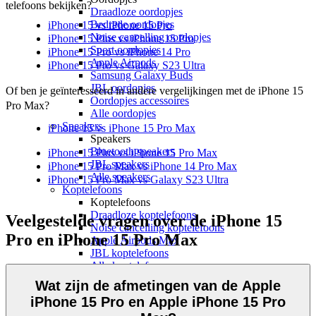
telefoons bekijken?
Draadloze oordopjes
Bedrade oordopjes
iPhone 15 vs iPhone 15 Pro
Noise cancelling oordopjes
iPhone 15 Plus vs iPhone 15 Pro
Sport oordopjes
iPhone 15 Pro vs iPhone 14 Pro
Apple Airpods
iPhone 15 Pro vs Galaxy S23 Ultra
Samsung Galaxy Buds
JBL oordopjes
Of ben je geïnteresseerd in andere vergelijkingen met de iPhone 15 
Oordopjes accessoires
Pro Max?
Alle oordopjes
Speakers
iPhone 15 vs iPhone 15 Pro Max
Speakers
Bluetooth speakers
iPhone 15 Plus vs iPhone 15 Pro Max
JBL speakers
iPhone 15 Pro Max vs iPhone 14 Pro Max
Alle speakers
iPhone 15 Pro Max vs Galaxy S23 Ultra
Koptelefoons
Koptelefoons
Draadloze koptelefoons
Veelgestelde vragen over de iPhone 15
Noise cancelling koptelefoons
Pro en iPhone 15 Pro Max
Apple Airpods Max
JBL koptelefoons
Alle koptelefoons
Alle audio
Wat zijn de afmetingen van de Apple
Smartwatches
iPhone 15 Pro en Apple iPhone 15 Pro
Smartwatches