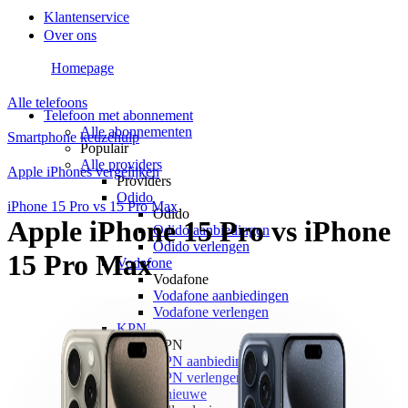
Klantenservice
Over ons
Homepage
Alle telefoons
Telefoon met abonnement
Alle abonnementen
Smartphone keuzehulp
Populair
Alle providers
Apple iPhones vergelijken
Providers
Odido
iPhone 15 Pro vs 15 Pro Max
Odido
Apple iPhone 15 Pro vs iPhone
Odido aanbiedingen
Odido verlengen
15 Pro Max
Vodafone
Vodafone
Vodafone aanbiedingen
Vodafone verlengen
KPN
KPN
KPN aanbiedingen
KPN verlengen
hollandsnieuwe