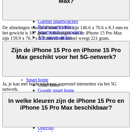
Max?
Sporthorloges
Activity trackers
Apple watches
Samsung Galaxy watches
Garmin smartwatches
Polar smartwatches
De afmetingen van de iPhone 15 Pro zijn 146.6 x 70.6 x 8.3 mm en 
Smartwatch accessoires
het gewicht is 187 gram. Afmetingen van de iPhone 15 Pro Max 
Alle smartwatches
zijn 159.9 x 76.7 x 8.3 mm en dit toestel weegt 221 gram. 
Bluetooth trackers
Bluetooth trackers
Zijn de iPhone 15 Pro en iPhone 15 Pro
Apple Airtags
Max geschikt voor het 5G-netwerk?
Samsung Galaxy SmartTag
Airtag sleutelhangers
SmartTag sleutelhangers
Alle bluetooth trackers
Smart home
Ja, je kan met beide telefoons supersnel internetten via het 5G 
Smart home
netwerk.
Google smart home
Alle smart home
In welke kleuren zijn de iPhone 15 Pro en
Telefoonaccessoires
Hoesjes
iPhone 15 Pro Max beschikbaar?
Hoesjes voor
Apple
Samsung
OnePlus