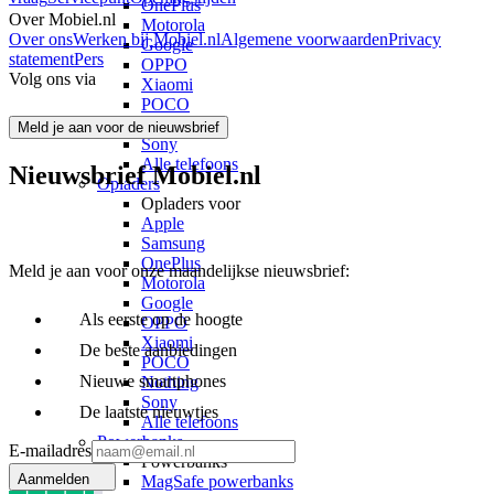
OnePlus
Over Mobiel.nl
Motorola
Over ons
Werken bij Mobiel.nl
Algemene voorwaarden
Privacy
Google
statement
Pers
OPPO
Volg ons via
Xiaomi
POCO
Nothing
Meld je aan voor de nieuwsbrief
Sony
Alle telefoons
Nieuwsbrief Mobiel.nl
Opladers
Opladers voor
Apple
Samsung
OnePlus
Meld je aan voor onze maandelijkse nieuwsbrief:
Motorola
Google
Als eerste op de hoogte
OPPO
Xiaomi
De beste aanbiedingen
POCO
Nieuwe smartphones
Nothing
Sony
De laatste nieuwtjes
Alle telefoons
Powerbanks
E-mailadres
Powerbanks
Aanmelden
MagSafe powerbanks