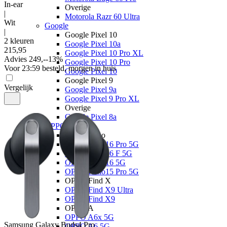
In-ear
Overige
|
Motorola Razr 60 Ultra
Wit
Google
|
Google Pixel 10
2 kleuren
Google Pixel 10a
215
,
95
Google Pixel 10 Pro XL
Advies
249,-
-
13
%
Google Pixel 10 Pro
Voor 23:59 besteld, morgen in huis
Google Pixel 10
Google Pixel 9
Vergelijk
Google Pixel 9a
Google Pixel 9 Pro XL
Overige
Google Pixel 8a
OPPO
OPPO Reno
OPPO Reno16 Pro 5G
OPPO Reno16 F 5G
OPPO Reno16 5G
OPPO Reno15 Pro 5G
OPPO Find X
OPPO Find X9 Ultra
OPPO Find X9
OPPO A
OPPO A6x 5G
Samsung
Galaxy Buds4 Pro
OPPO A6 5G