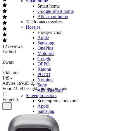
Smart home
Smart home
Google smart home
Alle smart home
Telefoonaccessoires
Hoesjes
Hoesjes voor
Apple
Samsung
12
reviews
OnePlus
Earbud
Motorola
|
Google
Zwart
OPPO
|
Xiaomi
3 kleuren
POCO
149
,
-
Nothing
Advies
199,95
-
25
%
Sony
Voor 23:59 besteld, morgen in huis
Alle telefoons
Screenprotectors
Vergelijk
Screenprotectors voor
Apple
Samsung
OnePlus
Motorola
Google