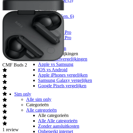
Nothing Phone (3)
Fairphone
Fairphone
Fairphone (Gen. 6)
Realme
Realme
Realme GT 8 Pro
Realme GT 7 Pro
Keuzehulp
Toestelvergelijkingen
Toestelvergelijkingen
Alle Toestelvergelijkingen
Apple vs Samsung
CMF
Buds 2
iOS vs Android
Apple iPhones vergelijken
Samsung Galaxy vergelijken
Google Pixels vergelijken
Sim only
Alle sim only
Categorieën
Alle categorieën
Alle categorieën
Alle Alle categorieën
Zonder aansluitkosten
1
review
Onbeperkt internet