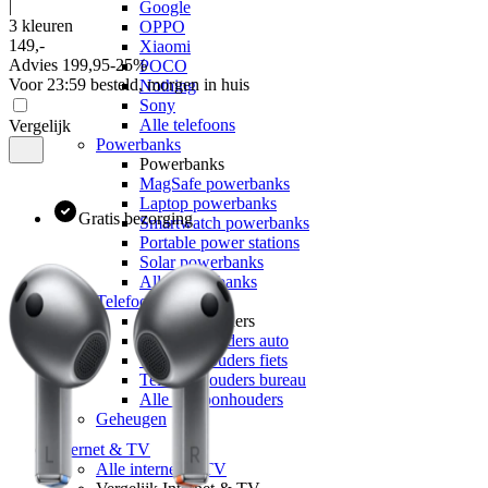
|
Google
3 kleuren
OPPO
149
,
-
Xiaomi
Advies
199,95
-
25
%
POCO
Voor 23:59 besteld, morgen in huis
Nothing
Sony
Alle telefoons
Vergelijk
Powerbanks
Powerbanks
MagSafe powerbanks
Laptop powerbanks
Gratis bezorging
Smartwatch powerbanks
Portable power stations
Solar powerbanks
Alle powerbanks
Telefoonhouders
Telefoonhouders
Telefoonhouders auto
Telefoonhouders fiets
Telefoonhouders bureau
Alle telefoonhouders
Geheugen
Internet & TV
Alle internet & TV