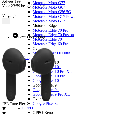
Advies
199,-
Motorola Moto G77
Voor 23:59 besteld, morgen in huis
Motorola Moto G67
Motorola Moto G56 5G
Vergelijk
Motorola Moto G17 Power
Motorola Moto G17
Motorola Edge
Motorola Edge 70 Pro
Motorola Edge 70 Fusion
Gratis bezorging
Motorola Edge 70
Motorola Edge 60 Pro
Overige
Motorola Razr 60 Ultra
Google
Google Pixel 10
Google Pixel 10a
Google Pixel 10 Pro XL
Google Pixel 10 Pro
Google Pixel 10
Google Pixel 9
Google Pixel 9a
Google Pixel 9 Pro XL
Overige
Google Pixel 8a
JBL
Tune Flex 2
OPPO
OPPO Reno