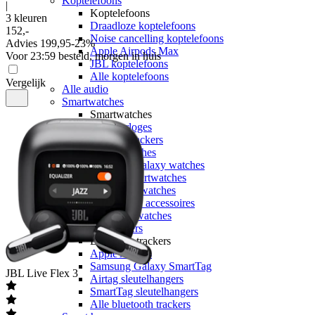
Koptelefoons
|
Koptelefoons
3 kleuren
Draadloze koptelefoons
152
,
-
Noise cancelling koptelefoons
Advies
199,95
-
23
%
Apple Airpods Max
Voor 23:59 besteld, morgen in huis
JBL koptelefoons
Alle koptelefoons
Vergelijk
Alle audio
Smartwatches
Smartwatches
Sporthorloges
Activity trackers
Apple watches
Samsung Galaxy watches
Garmin smartwatches
Polar smartwatches
Smartwatch accessoires
Alle smartwatches
Bluetooth trackers
Bluetooth trackers
Apple Airtags
Samsung Galaxy SmartTag
JBL
Live Flex 3
Airtag sleutelhangers
SmartTag sleutelhangers
Alle bluetooth trackers