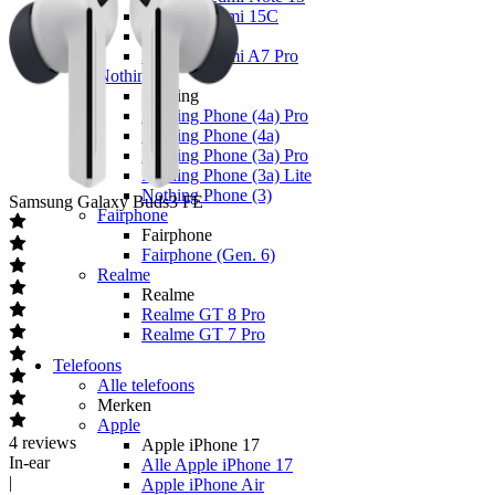
Xiaomi Redmi 15C
Overige
Xiaomi Redmi A7 Pro
Nothing
Nothing
Nothing Phone (4a) Pro
Nothing Phone (4a)
Nothing Phone (3a) Pro
Nothing Phone (3a) Lite
Nothing Phone (3)
Samsung
Galaxy Buds3 FE
Fairphone
Fairphone
Fairphone (Gen. 6)
Realme
Realme
Realme GT 8 Pro
Realme GT 7 Pro
Telefoons
Alle telefoons
Merken
Apple
4
reviews
Apple iPhone 17
In-ear
Alle Apple iPhone 17
|
Apple iPhone Air