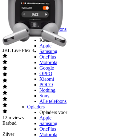
OPPO
Xiaomi
POCO
Nothing
Sony
Alle telefoons
Kabels
Kabels voor
Apple
JBL
Live Flex 3
Samsung
OnePlus
Motorola
Google
OPPO
Xiaomi
POCO
Nothing
Sony
Alle telefoons
Opladers
Opladers voor
12
reviews
Apple
Earbud
Samsung
|
OnePlus
Zilver
Motorola