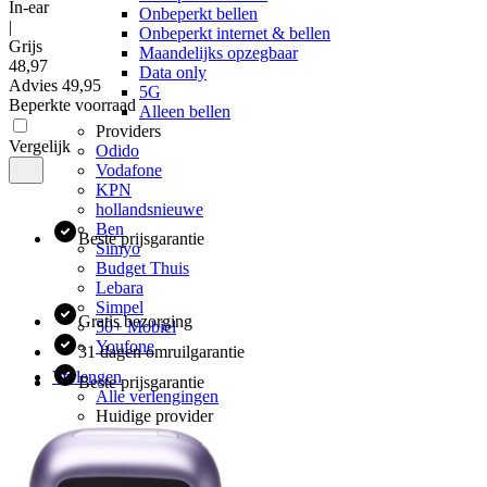
In-ear
Onbeperkt bellen
|
Onbeperkt internet & bellen
Grijs
Maandelijks opzegbaar
48
,
97
Data only
Advies
49,95
5G
Beperkte voorraad
Alleen bellen
Providers
Vergelijk
Odido
Vodafone
KPN
hollandsnieuwe
Ben
Beste prijsgarantie
Simyo
Budget Thuis
Lebara
Simpel
Gratis bezorging
50+ Mobiel
Youfone
31 dagen omruilgarantie
Verlengen
Beste prijsgarantie
Alle verlengingen
Huidige provider
Odido
Vodafone
KPN