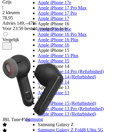
Grijs
Apple iPhone 17e
|
Apple iPhone 17 Pro Max
2 kleuren
Apple iPhone 17 Pro
78
,
95
Apple iPhone 17
Advies
149,-
-
47
%
Apple iPhone 16
Voor 23:59 besteld, morgen in huis
Apple iPhone 16e
Apple iPhone 16 Pro Max
Vergelijk
Apple iPhone 16 Plus
Apple iPhone 16
Apple iPhone 15
Apple iPhone 15 Plus
Apple iPhone 15
Apple iPhone 14
Apple iPhone 14 Pro (Refurbished)
Apple iPhone 14 (Refurbished)
Apple iPhone 14
Apple iPhone 13
Apple iPhone 13
Overige
Apple iPhone 15 (Refurbished)
Apple iPhone 13 Pro (Refurbished)
Apple iPhone 13 (Refurbished)
Samsung
JBL
Tune Flex
Samsung Galaxy Z
Samsung Galaxy Z Fold8 Ultra 5G