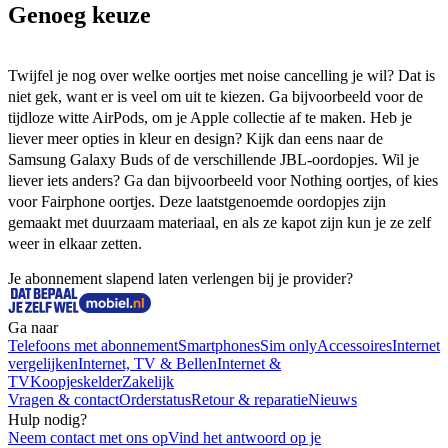
Genoeg keuze
Twijfel je nog over welke oortjes met noise cancelling je wil? Dat is 
niet gek, want er is veel om uit te kiezen. Ga bijvoorbeeld voor de 
tijdloze witte AirPods, om je Apple collectie af te maken. Heb je 
liever meer opties in kleur en design? Kijk dan eens naar de 
Samsung Galaxy Buds of de verschillende JBL-oordopjes. Wil je 
liever iets anders? Ga dan bijvoorbeeld voor Nothing oortjes, of kies 
voor Fairphone oortjes. Deze laatstgenoemde oordopjes zijn 
gemaakt met duurzaam materiaal, en als ze kapot zijn kun je ze zelf 
weer in elkaar zetten.  
Je abonnement slapend laten verlengen bij je provider?
Ga naar
Telefoons met abonnement
Smartphones
Sim only
Accessoires
Internet
vergelijken
Internet, TV & Bellen
Internet &
TV
Koopjeskelder
Zakelijk
Vragen & contact
Orderstatus
Retour & reparatie
Nieuws
Hulp nodig?
Neem contact met ons op
Vind het antwoord op je