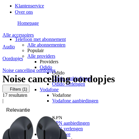
Klantenservice
Over ons
Homepage
Alle accessoires
Telefoon met abonnement
Alle abonnementen
Audio
Populair
Alle providers
Oordopjes
Providers
Odido
Noise cancelling oordopjes
Odido
Noise cancelling oordopjes
Odido aanbiedingen
Odido verlengen
Filters
(1)
Vodafone
17
resultaten
Vodafone
|
Vodafone aanbiedingen
Vodafone verlengen
KPN
KPN
KPN aanbiedingen
KPN verlengen
hollandsnieuwe