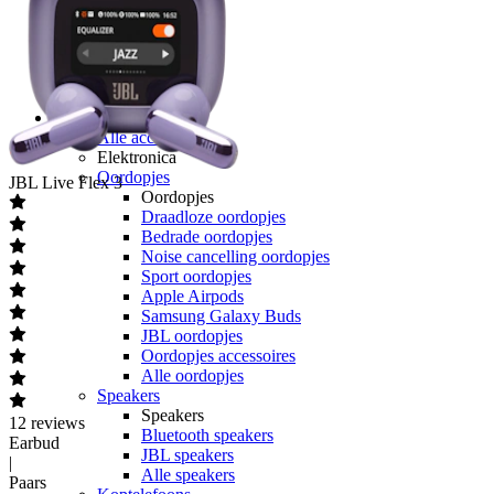
hollandsnieuwe
Ben
Lebara
50+ Mobiel
Youfone
Accessoires
Alle accessoires
Elektronica
Oordopjes
JBL
Live Flex 3
Oordopjes
Draadloze oordopjes
Bedrade oordopjes
Noise cancelling oordopjes
Sport oordopjes
Apple Airpods
Samsung Galaxy Buds
JBL oordopjes
Oordopjes accessoires
Alle oordopjes
Speakers
Speakers
12
reviews
Bluetooth speakers
Earbud
JBL speakers
|
Alle speakers
Paars