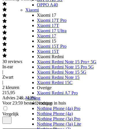
OPPO A40
Xiaomi
Xiaomi 17
Xiaomi 17T Pro
Xiaomi 17T
Xiaomi 17 Ultra
Xiaomi 17
Xiaomi 15
Xiaomi 15T Pro
Xiaomi 15T
Xiaomi Redmi
30
reviews
Xiaomi Redmi Note 15 Pro+ 5G
In-ear
Xiaomi Redmi Note 15 Pro 5G
|
Xiaomi Redmi Note 15 5G
Zwart
Xiaomi Redmi Note 15
|
Xiaomi Redmi 15C
2 kleuren
Overige
215
,
95
Xiaomi Redmi A7 Pro
Advies
249,-
-
13
%
Nothing
Voor 23:59 besteld, morgen in huis
Nothing
Nothing Phone (4a) Pro
Nothing Phone (4a)
Vergelijk
Nothing Phone (3a) Pro
Nothing Phone (3a) Lite