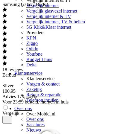
Vergelijk Internet & TV
Samsung
Galaxy Buds3
Vergelijk internet
Vergelijk glasvezel internet
Vergelijk internet & TV
Vergelijk internet, TV & bellen
5G Klik&Klaar internet
Providers
KPN
Ziggo
Odido
Youfone
Budget Thuis
Delta
18
reviews
Klantenservice
Earbud
Klantenservice
|
Vragen & contact
Silver
Zakelijk
100
,
95
Retour & reparatie
Advies
179,-
-
43
%
Telefoon inruilen
Voor 23:59 besteld, morgen in huis
Over ons
Vergelijk
Over Mobiel.nl
Over ons
Vacatures
Nieuws