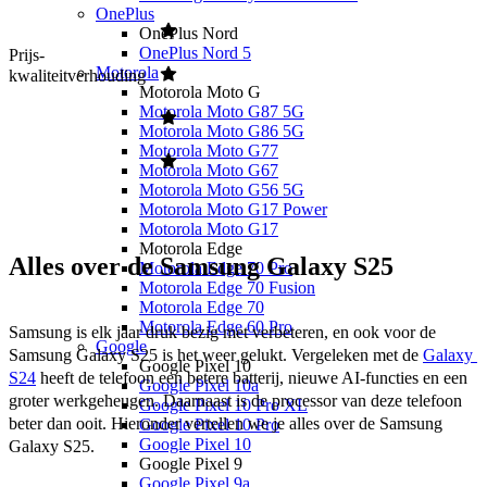
OnePlus
OnePlus Nord
OnePlus Nord 5
Prijs-
Motorola
kwaliteitverhouding
Motorola Moto G
Motorola Moto G87 5G
Motorola Moto G86 5G
Motorola Moto G77
Motorola Moto G67
Motorola Moto G56 5G
Motorola Moto G17 Power
Motorola Moto G17
Motorola Edge
Alles over de Samsung Galaxy S25
Motorola Edge 70 Pro
Motorola Edge 70 Fusion
Motorola Edge 70
Motorola Edge 60 Pro
Samsung is elk jaar druk bezig met verbeteren, en ook voor de 
Google
Samsung Galaxy S25 is het weer gelukt. Vergeleken met de 
Galaxy 
Google Pixel 10
S24
 heeft de telefoon een betere batterij, nieuwe AI-functies en een 
Google Pixel 10a
groter werkgeheugen. Daarnaast is de processor van deze telefoon 
Google Pixel 10 Pro XL
beter dan ooit. Hieronder vertellen we je alles over de Samsung 
Google Pixel 10 Pro
Google Pixel 10
Galaxy S25. 
Google Pixel 9
Google Pixel 9a