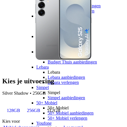
hollandsnieuwe
hollandsnieuwe aanbiedingen
hollandsnieuwe verlengen
Ben
Ben
Ben aanbiedingen
Ben verlengen
Simyo
Simyo
Simyo aanbiedingen
Budget Thuis
Budget Thuis
Budget Thuis aanbiedingen
Lebara
Lebara
Lebara aanbiedingen
Kies je uitvoering
Lebara verlengen
Simpel
Simpel
Silver Shadow • 256GB
Simpel aanbiedingen
50+ Mobiel
50+ Mobiel
128GB
256GB
512GB
50+ Mobiel aanbiedingen
50+ Mobiel verlengen
Kies voor
Youfone