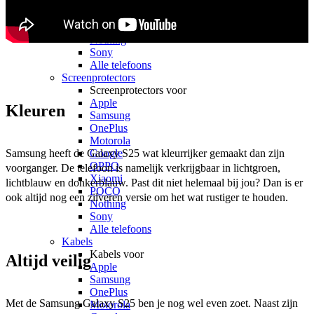
OPPO
Xiaomi
POCO
Nothing
Sony
Alle telefoons
Screenprotectors
Screenprotectors voor
Apple
Kleuren
Samsung
OnePlus
Motorola
Samsung heeft de Galaxy S25 wat kleurrijker gemaakt dan zijn 
Google
OPPO
voorganger. De telefoon is namelijk verkrijgbaar in lichtgroen, 
Xiaomi
lichtblauw en donkerblauw. Past dit niet helemaal bij jou? Dan is er 
POCO
ook altijd nog een zilveren versie om het wat rustiger te houden. 
Nothing
Sony
Alle telefoons
Kabels
Kabels voor
Altijd veilig
Apple
Samsung
OnePlus
Met de Samsung Galaxy S25 ben je nog wel even zoet. Naast zijn 
Motorola