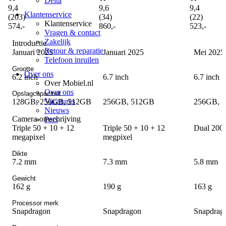
Delta
9,4
9,6
9,4
Klantenservice
(
203
)
(
34
)
(
22
)
Klantenservice
574
,
-
860
,
-
523
,
-
Vragen & contact
Zakelijk
Introductie
Retour & reparatie
Januari 2025
Januari 2025
Mei 2025
Telefoon inruilen
Grootte
Over ons
6.2 inch
6.7 inch
6.7 inch
Over Mobiel.nl
Over ons
Opslagcapaciteit
Vacatures
128GB, 256GB, 512GB
256GB, 512GB
256GB, 
Nieuws
Camera-omschrijving
Pers
Triple 50 + 10 + 12
Triple 50 + 10 + 12
Dual 200 
megapixel
megpixel
Dikte
7.2 mm
7.3 mm
5.8 mm
Gewicht
162 g
190 g
163 g
Processor merk
Snapdragon
Snapdragon
Snapdrag