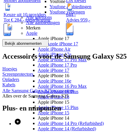
Mobiel abonnement
Los toestel
Youfone
Youfone aanbiedingen
Youfone verlengen
Keuze uit 10 providers
644
,
-
Alle telefoons
Tot
€ 284,-
toestelkorting
Advies
959,-
Alle aanbiedingen
Merken
Apple
Apple iPhone 17
Bekijk abonnementen
Alle Apple iPhone 17
Apple iPhone Air
Apple iPhone 17e
Accessoires voor de
Samsung Galaxy S25
Apple iPhone 17 Pro Max
Apple iPhone 17 Pro
Hoesjes
Apple iPhone 17
Screenprotectors
Apple iPhone 16
Opladers
Apple iPhone 16e
Kabels
Apple iPhone 16 Pro Max
Alle
Samsung Galaxy S25
accessoires
Apple iPhone 16 Plus
Alles over de
Samsung Galaxy S25
Apple iPhone 16
Apple iPhone 15
Plus- en minpunten
Apple iPhone 15 Plus
Apple iPhone 15
Apple iPhone 14
Apple iPhone 14 Pro (Refurbished)
Apple iPhone 14 (Refurbished)