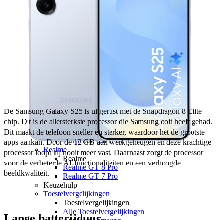
Xiaomi Redmi Note 15 Pro 5G
Xiaomi Redmi Note 15 5G
Xiaomi Redmi Note 15
Xiaomi Redmi 15C
Overige
Xiaomi Redmi A7 Pro
Nothing
Nothing
Nothing Phone (4a) Pro
Nothing Phone (4a)
Nothing Phone (3a) Pro
Nothing Phone (3a) Lite
De Samsung Galaxy S25 is uitgerust met de Snapdragon 8 Elite 
Nothing Phone (3)
chip. Dit is de allersterkste processor die Samsung ooit heeft gehad. 
Fairphone
Dit maakt de telefoon sneller en sterker, waardoor het de grootste 
Fairphone
Fairphone (Gen. 6)
apps aankan. Door de 12 GB aan werkgeheugen en deze krachtige 
Realme
processor loopt hij nooit meer vast. Daarnaast zorgt de processor 
Realme
voor de verbeterde AI-functionaliteiten en een verhoogde 
Realme GT 8 Pro
beeldkwaliteit.
Realme GT 7 Pro
Keuzehulp
Toestelvergelijkingen
Toestelvergelijkingen
Alle Toestelvergelijkingen
Lange batterijduur