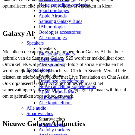
Noise cancelling oordopjes
optimaliseert elke pixel en verwijdert afwijkingen in kleur. 
Sport oordopjes
Apple Airpods
Samsung Galaxy Buds
JBL oordopjes
Oordopjes accessoires
Galaxy AI
Alle oordopjes
Speakers
Speakers
Niet alleen de camera wordt geholpen door Galaxy AI, het hele 
Bluetooth speakers
gebruik van de Samsung Galaxy S25 wordt er makkelijker door. 
JBL speakers
Omcirkel iets wat je leuk vindt op foto’s of sociale media en het 
Alle speakers
Koptelefoons
wordt gelijk op Google gezocht via Circle to Search. Vertaal hele 
Koptelefoons
teksten en telefoongesprekken met Live Translation en Chat Assist. 
Draadloze koptelefoons
Ook organiseert Galaxy AI al je notities en maakt het 
Noise cancelling koptelefoons
samenvattingen van welke tekst of webpagina je maar wil. Ideaal 
Apple Airpods Max
om te gebruiken voor school en werk. 
JBL koptelefoons
Alle koptelefoons
Alle audio
Smartwatches
Smartwatches
Nieuwe Galaxy AI-functies
Sporthorloges
Activity trackers