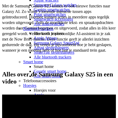
Apple watches
Samsung Galaxy watches
Met de Samsung Galaxy S25 komen er ook nieuwe functies naar 
Garmin smartwatches
Galaxy AI. Zo wordt Vloeiende interactie tussen apps 
Polar smartwatches
geïntroduceerd. Hiermee kunnen acties in meerdere apps tegelijk 
Smartwatch accessoires
worden uitgevoerd. Zelfs de moeilijkste tekst- en spraakopdrachten 
Alle smartwatches
worden door Gemini begrepen en uitgevoerd, zodat alles in één keer 
Bluetooth trackers
Bluetooth trackers
geregeld wordt. Verder komt je persoonlijke AI-assistent in je zak 
Apple Airtags
met de Now Brief-functie. Deze functie geeft je allerlei inzichten 
Samsung Galaxy SmartTag
gedurende de dag. Hij vertelt je bijvoorbeeld hoe je hebt geslapen, 
Airtag sleutelhangers
wanneer je een meeting hebt of hoe laat je standaard trein gaat. 
SmartTag sleutelhangers
Alle bluetooth trackers
Smart home
Smart home
Google smart home
Alles over de Samsung Galaxy S25 in een
Alle smart home
video
Telefoonaccessoires
Hoesjes
Hoesjes voor
Apple
Samsung
OnePlus
Motorola
Google