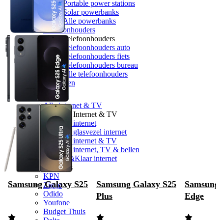
Portable power stations
Solar powerbanks
Alle powerbanks
Telefoonhouders
Telefoonhouders
Telefoonhouders auto
Telefoonhouders fiets
Telefoonhouders bureau
Alle telefoonhouders
Geheugen
Internet & TV
Alle internet & TV
Vergelijk Internet & TV
Vergelijk internet
Vergelijk glasvezel internet
Vergelijk internet & TV
Vergelijk internet, TV & bellen
5G Klik&Klaar internet
Providers
KPN
Samsung Galaxy S25
Samsung Galaxy S25
Samsung
Ziggo
Odido
Plus
Edge
Youfone
Budget Thuis