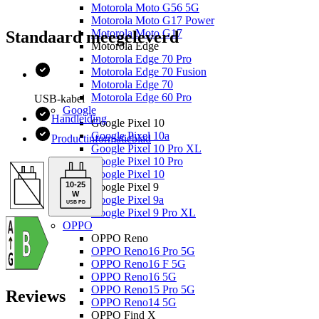
Motorola Moto G56 5G
Motorola Moto G17 Power
Motorola Moto G17
Standaard meegeleverd
Motorola Edge
Motorola Edge 70 Pro
Motorola Edge 70 Fusion
Motorola Edge 70
Motorola Edge 60 Pro
USB-kabel
Google
Handleiding
Google Pixel 10
Google Pixel 10a
Productinformatieblad
Google Pixel 10 Pro XL
Google Pixel 10 Pro
Google Pixel 10
10
-
25
Google Pixel 9
W
Google Pixel 9a
USB PD
Google Pixel 9 Pro XL
OPPO
OPPO Reno
OPPO Reno16 Pro 5G
OPPO Reno16 F 5G
OPPO Reno16 5G
OPPO Reno15 Pro 5G
Reviews
OPPO Reno14 5G
OPPO Find X