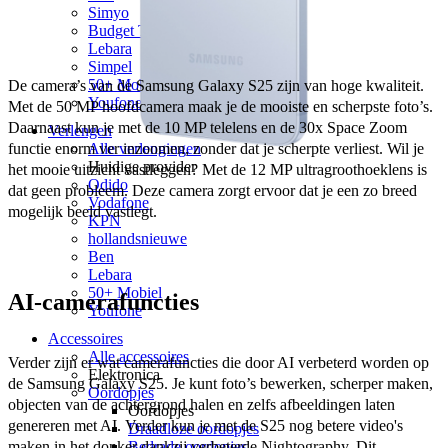
Simyo
Budget Thuis
Lebara
Simpel
50+ Mobiel
De camera’s van de Samsung Galaxy S25 zijn van hoge kwaliteit. 
Youfone
Met de 50 MP hoofdcamera maak je de mooiste en scherpste foto’s. 
Daarnaast kun je met de 10 MP telelens en de 30x Space Zoom 
Verlengen
functie enorm ver inzoomen, zonder dat je scherpte verliest. Wil je 
Alle verlengingen
Huidige provider
het mooie uitzicht vastleggen? Met de 12 MP ultragroothoeklens is 
Odido
dat geen probleem. Deze camera zorgt ervoor dat je een zo breed 
Vodafone
mogelijk beeld vastlegt.
KPN
hollandsnieuwe
Ben
Lebara
50+ Mobiel
AI-camerafuncties
Youfone
Accessoires
Alle accessoires
Verder zijn er wat camerafuncties die door AI verbeterd worden op 
Elektronica
de Samsung Galaxy S25. Je kunt foto’s bewerken, scherper maken, 
Oordopjes
objecten van de achtergrond halen en zelfs afbeeldingen laten 
Oordopjes
genereren met AI. Verder kun je met de S25 nog betere video's 
Draadloze oordopjes
Bedrade oordopjes
maken in het donker dankzij verbeterde Nightography. Dit 