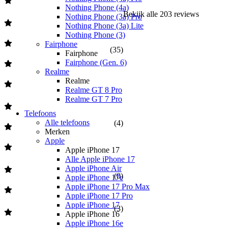
Nothing Phone (4a)
Bekijk alle
203
reviews
Nothing Phone (3a) Pro
Nothing Phone (3a) Lite
Nothing Phone (3)
Fairphone
(
35
)
Fairphone
Fairphone (Gen. 6)
Realme
Realme
Realme GT 8 Pro
Realme GT 7 Pro
Telefoons
Alle telefoons
(
4
)
Merken
Apple
Apple iPhone 17
Alle Apple iPhone 17
Apple iPhone Air
(
0
)
Apple iPhone 17e
Apple iPhone 17 Pro Max
Apple iPhone 17 Pro
Apple iPhone 17
(
3
)
Apple iPhone 16
Apple iPhone 16e