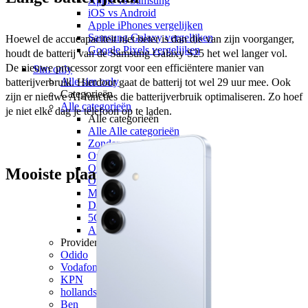
Apple vs Samsung
iOS vs Android
Apple iPhones vergelijken
Samsung Galaxy vergelijken
Hoewel de accucapaciteit niet beter is dan die van zijn voorganger, 
Google Pixels vergelijken
houdt de batterij van de Samsung Galaxy S25 het wel langer vol. 
De nieuwe processor zorgt voor een efficiëntere manier van 
Sim only
Alle sim only
batterijverbruik. Hierdoor gaat de batterij tot wel 29 uur mee. Ook 
Categorieën
zijn er nieuwe AI-functies die batterijverbruik optimaliseren. Zo hoef 
Alle categorieën
je niet elke dag je telefoon op te laden. 
Alle categorieën
Alle Alle categorieën
Zonder aansluitkosten
Onbeperkt internet
Onbeperkt bellen
Mooiste plaatjes
Onbeperkt internet & bellen
Maandelijks opzegbaar
Data only
5G
Alleen bellen
Providers
Odido
Vodafone
KPN
hollandsnieuwe
Ben