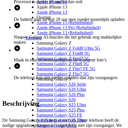
Processor is sterker en sneller dan ooit
Apple iPhone 14
Apple iPhone 13
Apple iPhone 13
Overige
De batterij gaat tot wel 29 uur mee zonder tussentijds opladen
Apple iPhone 15 (Refurbished)
Apple iPhone 13 Pro (Refurbished)
Apple iPhone 13 (Refurbished)
Nieuwe Galaxy AI-functies die het gebruik nog makkelijker
Samsung
maken
Samsung Galaxy Z
Samsung Galaxy Z Fold8 Ultra 5G
Samsung Galaxy Z Fold8 5G
Samsung Galaxy Z Fold7 5G
Maak in elke lichtomstandigheid de scherpste foto’s
Samsung Galaxy Z Flip8 5G
Samsung Galaxy Z Flip7 FE 5G
Samsung Galaxy Z Flip7 5G
De telefoon kan niet sneller opladen dan zijn voorgangers
Samsung Galaxy S
Samsung Galaxy S26 Serie
Samsung Galaxy S26 Ultra
Samsung Galaxy S26 Plus
Samsung Galaxy S26
Beschrijving
Samsung Galaxy S25 Ultra
Samsung Galaxy S25 Plus
Samsung Galaxy S25 FE
Samsung Galaxy S25 Edge
De Samsung Galaxy S25 liegt er niet om. Deze telefoon heeft de
Samsung Galaxy S25
nodige upgrades gekregen in vergelijking met zijn voorganger. We