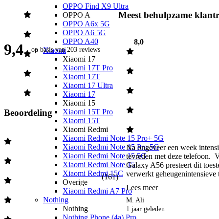
OPPO Find X9 Ultra
Meest behulpzame klantr
OPPO A
OPPO A6x 5G
OPPO A6 5G
OPPO A40
8,0
9,4
op basis van
203 reviews
Xiaomi
Xiaomi 17
Xiaomi 17T Pro
Xiaomi 17T
Xiaomi 17 Ultra
Xiaomi 17
Xiaomi 15
Xiaomi 15T Pro
Beoordeling
Xiaomi 15T
Xiaomi Redmi
Xiaomi Redmi Note 15 Pro+ 5G
Xiaomi Redmi Note 15 Pro 5G
Na ongeveer een week intensie
Xiaomi Redmi Note 15 5G
tevreden met deze telefoon.  
Xiaomi Redmi Note 15
Galaxy A56 presteert dit toeste
Xiaomi Redmi 15C
verwerkt geheugenintensieve ta
(
161
)
Overige
Lees meer
Xiaomi Redmi A7 Pro
Nothing
M. Ali
Nothing
1 jaar geleden
Nothing Phone (4a) Pro