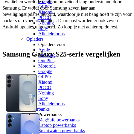
Google
kwaliteiten wordt de telefoon ontzettend lang ondersteund door 
OPPO
Samsung. Er wordt door Samsung zeven jaar aan 
Xiaomi
beveiligingsupdates beloofd, waardoor je niet bang hoeft te zijn voor 
POCO
hackers of cybercriminaliteit. Daarnaast worden er ook zeven 
Nothing
Android updates uitgevoerd. Zo loop je niet achter op de rest.  
Sony
Alle telefoons
Opladers
Opladers voor
Apple
Samsung Galaxy S25-serie vergelijken
Samsung
OnePlus
Motorola
Google
OPPO
Xiaomi
POCO
Nothing
Sony
Alle telefoons
Powerbanks
Powerbanks
MagSafe powerbanks
Laptop powerbanks
Smartwatch powerbanks