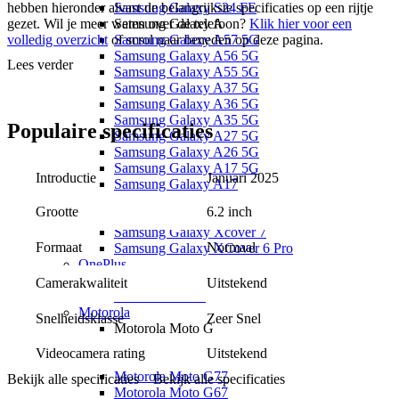
Samsung Galaxy S24 FE
hebben hieronder alvast de belangrijkste specificaties op een rijtje
Samsung Galaxy A
gezet. Wil je meer weten over de telefoon?
Klik hier voor een
Samsung Galaxy A57 5G
volledig overzicht
of scrol naar beneden op deze pagina.
Samsung Galaxy A56 5G
Lees verder
Samsung Galaxy A55 5G
6,2 inch Dynamic AMOLED beeldscherm
Samsung Galaxy A37 5G
Nieuwe Galaxy AI-functies in gebruik en camera
Samsung Galaxy A36 5G
50 megapixel groothoekcamera
Samsung Galaxy A35 5G
4000 mAh accu houdt het de hele dag vol
Populaire
specificaties
Samsung Galaxy A27 5G
Krachtigste processor ooit met de Snapdragon 8 Elite chip
Samsung Galaxy A26 5G
Werkgeheugen verhoogd naar 12 GB
Samsung Galaxy A17 5G
Beschikbaar in het zilver, lichtgroen, lichtblauw en donkerblauw
Introductie
Januari 2025
Samsung Galaxy A17
Samsung Galaxy A16
Benieuwd naar de andere modellen uit de
Samsung Galaxy S25-
6.2 inch
Grootte
Samsung Galaxy X
serie
? Bekijk hier de
Samsung Galaxy S25 Plus
, de
Samsung
Samsung Galaxy Xcover 7
Galaxy S25 Edge
en de
Samsung Galaxy S25 Ultra
.
Normaal
Formaat
Samsung Galaxy XCover 6 Pro
OnePlus
OnePlus Nord
Uitstekend
Camerakwaliteit
OnePlus Nord 5
Motorola
Zeer Snel
Snelheidsklasse
Motorola Moto G
Motorola Moto G87 5G
Videocamera rating
Uitstekend
Motorola Moto G86 5G
Motorola Moto G77
Bekijk alle specificaties
Bekijk alle specificaties
Motorola Moto G67