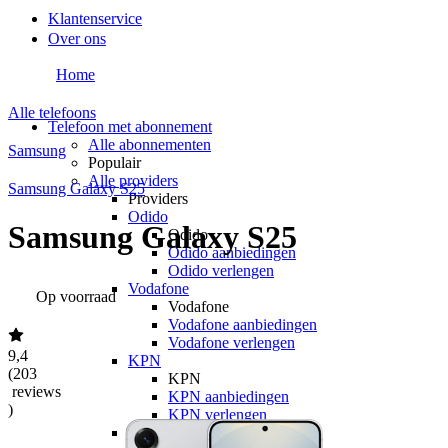
Klantenservice
Over ons
Home
Alle telefoons
Telefoon met abonnement
Alle abonnementen
Samsung
Populair
Alle providers
Samsung Galaxy S25
Providers
Odido
Samsung Galaxy S25
Odido
Odido aanbiedingen
Odido verlengen
Vodafone
Op voorraad
Vodafone
Vodafone aanbiedingen
Vodafone verlengen
9,4
KPN
(
203
KPN
reviews
KPN aanbiedingen
)
KPN verlengen
hollandsnieuwe