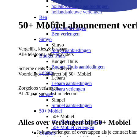
hollandsnieuwe
hollandsnieuwe aanbiedingen
hollandsnieuwe verlengen
Ben
50+ Mobiel abonnement
ver
Ben
Ben aanbiedingen
Ben verlengen
Simyo
Simyo
Vergelijk, kies & bespaar
Simyo aanbiedingen
Alle telefoons, alle providers
Budget Thuis
Budget Thuis
Budget Thuis aanbiedingen
Scherpe deals voor iedereen
Lebara
Voordeliger dan direct bij
50+ Mobiel
Lebara
Lebara aanbiedingen
Zorgeloos verlengen
Lebara verlengen
Al 20 jaar specialist in telecom
Simpel
Simpel
Simpel aanbiedingen
50+ Mobiel
50+ Mobiel
Alles over verlengen bij 50+ Mobiel
50+ Mobiel aanbiedingen
50+ Mobiel verlengen
Je kunt verlengen of overstappen als je contract bi
Youfone