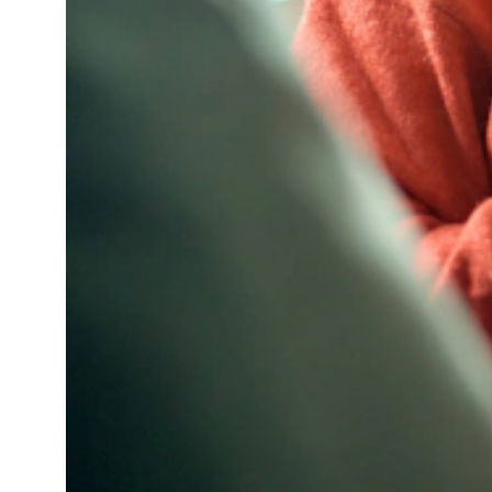
Motorola Moto G17 Power
Motorola Moto G17
Motorola Edge
Motorola Edge 70 Pro
Motorola Edge 70 Fusion
Motorola Edge 70
Motorola Edge 60 Pro
Overige
Motorola Razr 60 Ultra
Google
Google Pixel 10
Google Pixel 10a
Google Pixel 10 Pro XL
Google Pixel 10 Pro
Google Pixel 10
Google Pixel 9
Google Pixel 9a
Google Pixel 9 Pro XL
OPPO
OPPO Reno
OPPO Reno16 Pro 5G
OPPO Reno16 F 5G
OPPO Reno16 5G
OPPO Reno15 Pro 5G
OPPO Reno15 5G