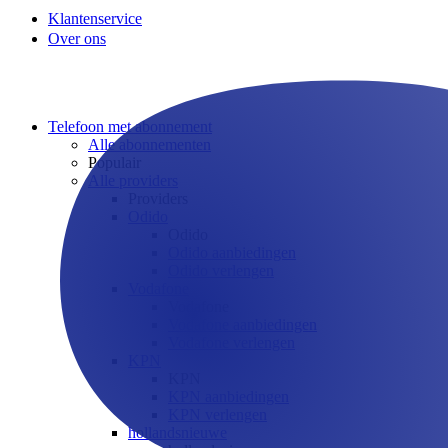
Klantenservice
Over ons
Telefoon met abonnement
Alle abonnementen
Populair
Alle providers
Providers
Odido
Odido
Odido aanbiedingen
Odido verlengen
Vodafone
Vodafone
Vodafone aanbiedingen
Vodafone verlengen
KPN
KPN
KPN aanbiedingen
KPN verlengen
hollandsnieuwe