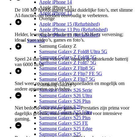
Apple iPhone 14
Apple iPhone 13
De 108 MP hoofdcamera maakt duidelijke foto’s, met slimme
Apple iPhone 13
AI-functies om beelden eenvoudig te verbeteren.
Overige
Apple iPhone 15 (Refurbished)
Apple iPhone 13 Pro (Refurbished)
Helder, levendig beeldscherm met 120 Hertz verversing;
Apple iPhone 13 (Refurbished)
ideaal voor video’s, games en foto’s.
Samsung
Samsung Galaxy Z
Samsung Galaxy Z Fold8 Ultra 5G
Samsung Galaxy Z Fold8 5G
Speel 24 uur lang video’s af, dankzij de uitstekende batterij
Samsung Galaxy Z Fold7 5G
van 6000 mAh
Samsung Galaxy Z Flip8 5G
Samsung Galaxy Z Flip7 FE 5G
Samsung Galaxy Z Flip7 5G
Snel weer op weg met 33 Watt snelladen en mogelijk om
Samsung Galaxy S
andere apparaten op te laden.
Samsung Galaxy S26 Serie
Samsung Galaxy S26 Ultra
Samsung Galaxy S26 Plus
Samsung Galaxy S26
Niet bedoeld voor zware games – Prestaties zijn prima voor
Samsung Galaxy S25 Ultra
dagelijks gebruik, maar minder geschikt voor intensieve
Samsung Galaxy S25 Plus
gaming.
Samsung Galaxy S25 FE
Samsung Galaxy S25 Edge
Samsung Galaxy S25