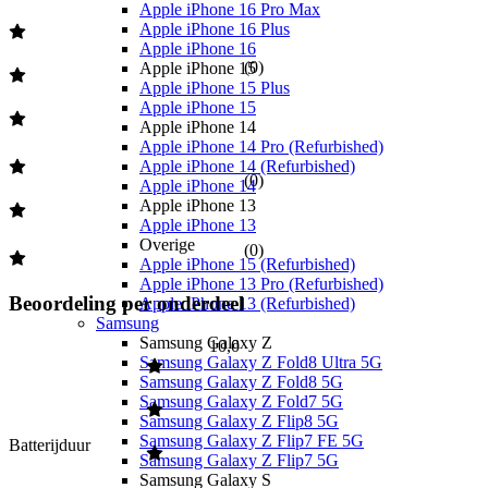
Apple iPhone 16 Pro Max
Apple iPhone 16 Plus
Apple iPhone 16
(
0
)
Apple iPhone 15
Apple iPhone 15 Plus
Apple iPhone 15
Apple iPhone 14
Apple iPhone 14 Pro (Refurbished)
Apple iPhone 14 (Refurbished)
(
0
)
Apple iPhone 14
Apple iPhone 13
Apple iPhone 13
Overige
(
0
)
Apple iPhone 15 (Refurbished)
Apple iPhone 13 Pro (Refurbished)
Beoordeling per onderdeel
Apple iPhone 13 (Refurbished)
Samsung
Samsung Galaxy Z
10,0
Samsung Galaxy Z Fold8 Ultra 5G
Samsung Galaxy Z Fold8 5G
Samsung Galaxy Z Fold7 5G
Samsung Galaxy Z Flip8 5G
Samsung Galaxy Z Flip7 FE 5G
Batterijduur
Samsung Galaxy Z Flip7 5G
Samsung Galaxy S