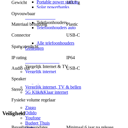
Portable power stations
183.7 g
Gewicht
Solar powerbanks
Alle powerbanks
Opvouwbaar
Telefoonhouders
Telefoonhouders
Materiaal behuizing
Plastic
Telefoonhouders auto
Telefoonhouders fiets
USB-C
Connector
Telefoonhouders bureau
Alle telefoonhouders
Spatwaterdicht
Geheugen
Internet & TV
IP rating
IP64
Alle internet & TV
Vergelijk Internet & TV
Audio out
USB-C
Vergelijk internet
Vergelijk glasvezel internet
Speaker
Vergelijk internet & TV
Vergelijk internet, TV & bellen
Stereo
5G Klik&Klaar internet
Providers
Fysieke volume regelaar
KPN
Ziggo
Odido
Veiligheid
Youfone
Budget Thuis
Beveiligingsupdates
Minimaal 6 jaar na release