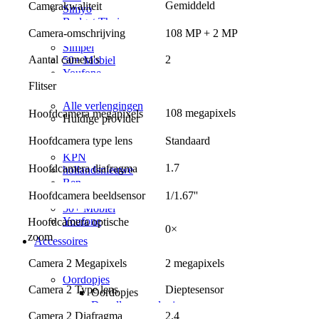
Gemiddeld
Camerakwaliteit
Simyo
Budget Thuis
Camera-omschrijving
108 MP + 2 MP
Lebara
Simpel
Aantal camera's
2
50+ Mobiel
Youfone
Flitser
Verlengen
Alle verlengingen
108 megapixels
Hoofdcamera megapixels
Huidige provider
Odido
Hoofdcamera type lens
Standaard
Vodafone
KPN
1.7
Hoofdcamera diafragma
hollandsnieuwe
Ben
Hoofdcamera beeldsensor
Lebara
1/1.67''
50+ Mobiel
Youfone
Hoofdcamera optische 
0×
zoom
Accessoires
Alle accessoires
Camera 2 Megapixels
2 megapixels
Elektronica
Oordopjes
Camera 2 Type lens
Dieptesensor
Oordopjes
Draadloze oordopjes
Camera 2 Diafragma
2.4
Bedrade oordopjes