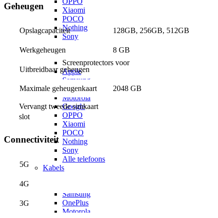
OPPO
Geheugen
Xiaomi
POCO
Nothing
128GB, 256GB, 512GB
Opslagcapaciteit
Sony
Alle telefoons
8 GB
Werkgeheugen
Screenprotectors
Screenprotectors voor
Uitbreidbaar geheugen
Apple
Samsung
Maximale geheugenkaart
2048 GB
OnePlus
Motorola
Vervangt tweede simkaart 
Google
OPPO
slot
Xiaomi
POCO
Connectiviteit
Nothing
Sony
Alle telefoons
5G
Kabels
Kabels voor
4G
Apple
Samsung
OnePlus
3G
Motorola