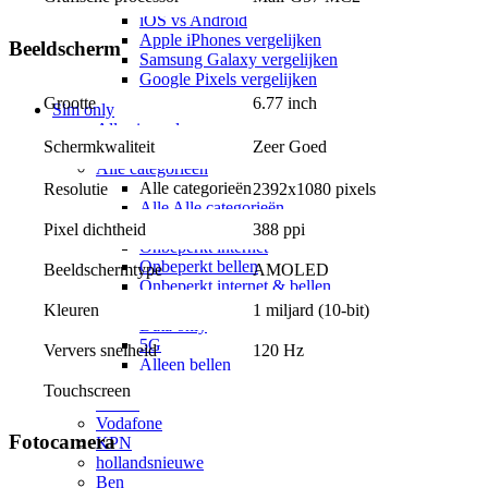
Apple vs Samsung
iOS vs Android
Apple iPhones vergelijken
Beeldscherm
Samsung Galaxy vergelijken
Google Pixels vergelijken
6.77 inch
Grootte
Sim only
Alle sim only
Zeer Goed
Schermkwaliteit
Categorieën
Alle categorieën
Alle categorieën
Resolutie
2392x1080 pixels
Alle Alle categorieën
Zonder aansluitkosten
Pixel dichtheid
388 ppi
Onbeperkt internet
Onbeperkt bellen
Beeldschermtype
AMOLED
Onbeperkt internet & bellen
Maandelijks opzegbaar
Kleuren
1 miljard (10-bit)
Data only
5G
Ververs snelheid
120 Hz
Alleen bellen
Providers
Touchscreen
Odido
Vodafone
Fotocamera
KPN
hollandsnieuwe
Ben