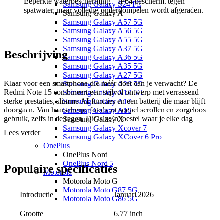
Beperkte waterbescherming – IP64 beschermt tegen
Samsung Galaxy S24 FE
spatwater, maar volledig onderdompelen wordt afgeraden.
Samsung Galaxy A
Samsung Galaxy A57 5G
Samsung Galaxy A56 5G
Samsung Galaxy A55 5G
Samsung Galaxy A37 5G
Beschrijving
Samsung Galaxy A36 5G
Samsung Galaxy A35 5G
Samsung Galaxy A27 5G
Klaar voor een smartphone die méér doet dan je verwacht? De
Samsung Galaxy A26 5G
Redmi Note 15 combineert een stijlvol ontwerp met verrassend
Samsung Galaxy A17 5G
sterke prestaties, slimme AI-functies en een batterij die maar blijft
Samsung Galaxy A17
doorgaan. Van haarscherpe foto’s tot soepel scrollen en zorgeloos
Samsung Galaxy A16
gebruik, zelfs in de regen. Dit is zo’n toestel waar je elke dag
Samsung Galaxy X
opnieuw blij van wordt. Lees snel verder en ontdek waarom.
Samsung Galaxy Xcover 7
Lees verder
Samsung Galaxy XCover 6 Pro
OnePlus
Gemaakt voor elke dag
OnePlus Nord
OnePlus Nord 5
De Redmi Note 15 is ontworpen om tegen het dagelijkse leven te
Populaire
specificaties
Motorola
kunnen. Het toestel voelt stevig aan en ligt comfortabel in de hand,
Motorola Moto G
waardoor hij fijn is om de hele dag te gebruiken.
Motorola Moto G87 5G
Introductie
Januari 2026
Motorola Moto G86 5G
Dankzij de
IP64-bescherming
is de telefoon bestand tegen stof en
Motorola Moto G77
6.77 inch
spatwater. Een onverwachte regenbui of wat water op het scherm is
Grootte
Motorola Moto G67