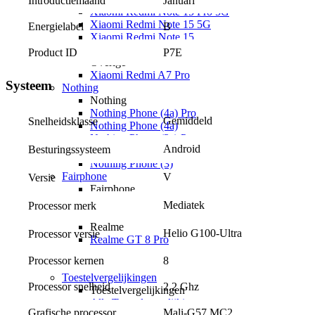
Introductiemaand
Januari
Xiaomi Redmi Note 15 Pro 5G
Xiaomi Redmi Note 15 5G
Energielabel
B
Xiaomi Redmi Note 15
Xiaomi Redmi 15C
Product ID
P7E
Overige
Xiaomi Redmi A7 Pro
Systeem
Nothing
Nothing
Nothing Phone (4a) Pro
Gemiddeld
Snelheidsklasse
Nothing Phone (4a)
Nothing Phone (3a) Pro
Android
Besturingssysteem
Nothing Phone (3a) Lite
Nothing Phone (3)
Fairphone
V
Versie
Fairphone
Fairphone (Gen. 6)
Mediatek
Processor merk
Realme
Realme
Helio G100-Ultra
Processor versie
Realme GT 8 Pro
Realme GT 7 Pro
Processor kernen
8
Keuzehulp
Toestelvergelijkingen
Processor snelheid
2.2 Ghz
Toestelvergelijkingen
Alle Toestelvergelijkingen
Grafische processor
Mali-G57 MC2