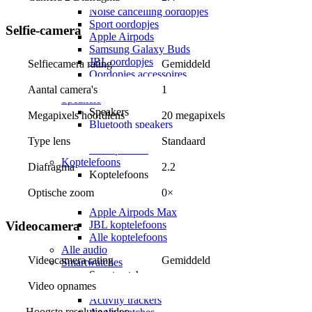
Noise cancelling oordopjes
Sport oordopjes
Selfie-camera
Apple Airpods
Samsung Galaxy Buds
JBL oordopjes
Selfiecamera rating
Gemiddeld
Oordopjes accessoires
Alle oordopjes
Aantal camera's
1
Speakers
Speakers
Megapixels hoofdlens
20 megapixels
Bluetooth speakers
JBL speakers
Type lens
Standaard
Alle speakers
Koptelefoons
Diafragma
2.2
Koptelefoons
Draadloze koptelefoons
Optische zoom
0×
Noise cancelling koptelefoons
Apple Airpods Max
JBL koptelefoons
Videocamera
Alle koptelefoons
Alle audio
Videocamera rating
Gemiddeld
Smartwatches
Smartwatches
Video opnames
Sporthorloges
Activity trackers
Hoogste resolutie video 