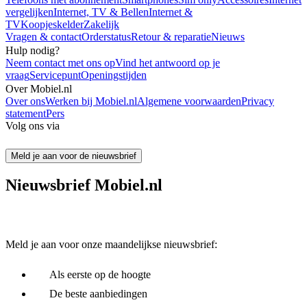
vergelijken
Internet, TV & Bellen
Internet &
TV
Koopjeskelder
Zakelijk
Vragen & contact
Orderstatus
Retour & reparatie
Nieuws
Hulp nodig?
Neem contact met ons op
Vind het antwoord op je
vraag
Servicepunt
Openingstijden
Over Mobiel.nl
Over ons
Werken bij Mobiel.nl
Algemene voorwaarden
Privacy
statement
Pers
Volg ons via
Meld je aan voor de nieuwsbrief
Nieuwsbrief Mobiel.nl
Meld je aan voor onze maandelijkse nieuwsbrief:
Als eerste op de hoogte
De beste aanbiedingen