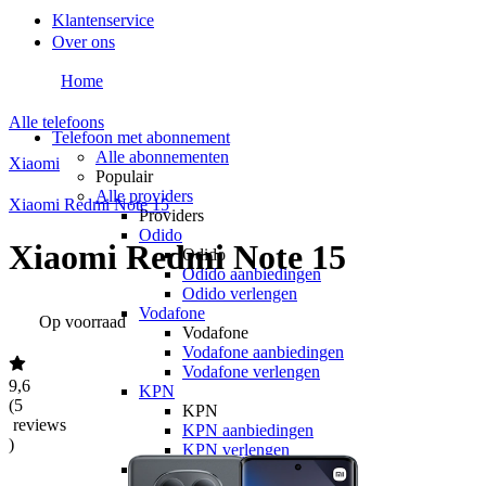
Klantenservice
Over ons
Home
Alle telefoons
Telefoon met abonnement
Alle abonnementen
Xiaomi
Populair
Alle providers
Xiaomi Redmi Note 15
Providers
Odido
Xiaomi Redmi Note 15
Odido
Odido aanbiedingen
Odido verlengen
Vodafone
Op voorraad
Vodafone
Vodafone aanbiedingen
Vodafone verlengen
9,6
KPN
(
5
KPN
reviews
KPN aanbiedingen
)
KPN verlengen
hollandsnieuwe