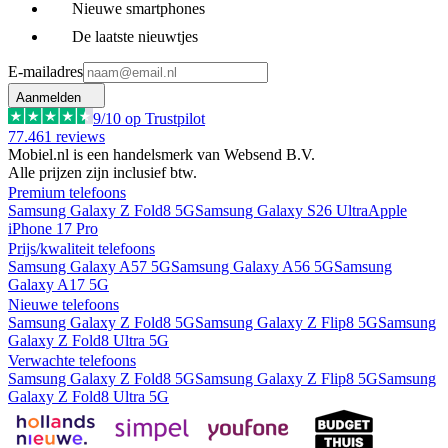
Nieuwe smartphones
De laatste nieuwtjes
E-mailadres
Aanmelden
9
/10 op Trustpilot
77.461
reviews
Mobiel.nl is een handelsmerk van Websend B.V.
Alle prijzen zijn inclusief btw.
Premium telefoons
Samsung Galaxy Z Fold8 5G
Samsung Galaxy S26 Ultra
Apple
iPhone 17 Pro
Prijs/kwaliteit telefoons
Samsung Galaxy A57 5G
Samsung Galaxy A56 5G
Samsung
Galaxy A17 5G
Nieuwe telefoons
Samsung Galaxy Z Fold8 5G
Samsung Galaxy Z Flip8 5G
Samsung
Galaxy Z Fold8 Ultra 5G
Verwachte telefoons
Samsung Galaxy Z Fold8 5G
Samsung Galaxy Z Flip8 5G
Samsung
Galaxy Z Fold8 Ultra 5G