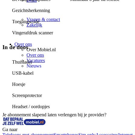
Delta
Klantenservice
Gezichtsherkenning
Klantenservice
Vragen & contact
Toegangscode
Zakelijk
Retour & reparatie
Vingerafdruk scanner
Telefoon inruilen
Over ons
In de doos
Over Mobiel.nl
Over ons
Vacatures
Thuislader
Nieuws
Pers
USB-kabel
Hoesje
Screenprotector
Headset / oordopjes
Je abonnement slapend laten verlengen bij je provider?
Ga naar
Telefoons met abonnement
Smartphones
Sim only
Accessoires
Internet