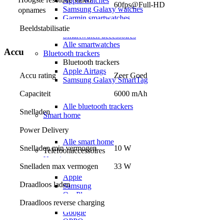
Apple watches
60fps@Full-HD
Samsung Galaxy watches
opnames
Garmin smartwatches
Polar smartwatches
Beeldstabilisatie
Smartwatch accessoires
Alle smartwatches
Accu
Bluetooth trackers
Bluetooth trackers
Apple Airtags
Accu rating
Zeer Goed
Samsung Galaxy SmartTag
Airtag sleutelhangers
Capaciteit
6000 mAh
SmartTag sleutelhangers
Alle bluetooth trackers
Snelladen
Smart home
Smart home
Power Delivery
Google smart home
Alle smart home
Snelladen min vermogen
10 W
Telefoonaccessoires
Hoesjes
Snelladen max vermogen
33 W
Hoesjes voor
Apple
Draadloos laden
Samsung
OnePlus
Draadloos reverse charging
Motorola
Google