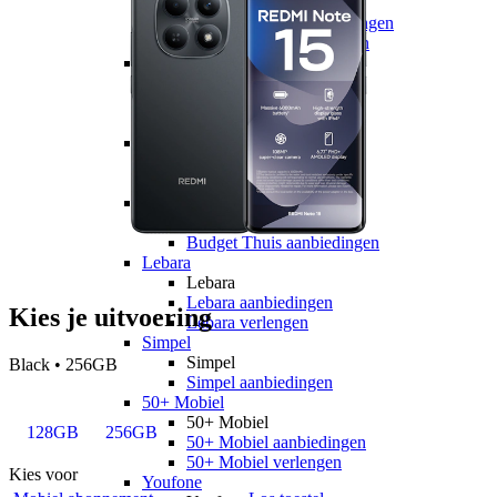
hollandsnieuwe
hollandsnieuwe aanbiedingen
hollandsnieuwe verlengen
Ben
Ben
Ben aanbiedingen
Ben verlengen
Simyo
Simyo
Simyo aanbiedingen
Budget Thuis
Budget Thuis
Budget Thuis aanbiedingen
Lebara
Lebara
Lebara aanbiedingen
Kies je uitvoering
Lebara verlengen
Simpel
Simpel
Black • 256GB
Simpel aanbiedingen
50+ Mobiel
50+ Mobiel
128GB
256GB
50+ Mobiel aanbiedingen
50+ Mobiel verlengen
Kies voor
Youfone