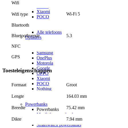
Google
Wifi
OPPO
Xiaomi
Wi-Fi 5
Wifi type
POCO
Nothing
Bluetooth
Sony
Alle telefoons
Bluetoothversie
5.3
Opladers
Opladers voor
NFC
Apple
Samsung
GPS
OnePlus
Motorola
Google
Toesteleigenschappen
OPPO
Xiaomi
POCO
Groot
Formaat
Nothing
Sony
164.03 mm
Lengte
Alle telefoons
Powerbanks
75.42 mm
Breedte
Powerbanks
MagSafe powerbanks
7.94 mm
Dikte
Laptop powerbanks
Smartwatch powerbanks