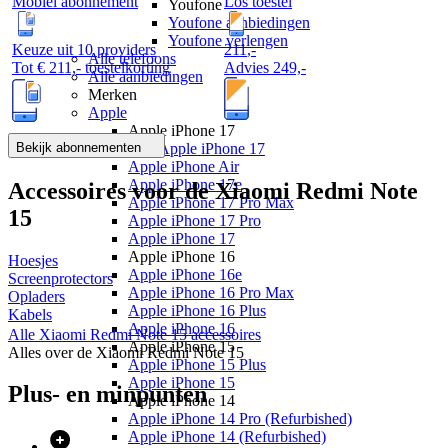
Mobiel abonnement
Los toestel
Youfone
Youfone aanbiedingen
Youfone verlengen
Keuze uit 10 providers
211
,
-
Alle telefoons
Tot
€ 211,-
toestelkorting
Advies
249,-
Alle aanbiedingen
Merken
Apple
Apple iPhone 17
Bekijk abonnementen
Alle Apple iPhone 17
Apple iPhone Air
Apple iPhone 17e
Accessoires voor de
Xiaomi Redmi Note
Apple iPhone 17 Pro Max
15
Apple iPhone 17 Pro
Apple iPhone 17
Apple iPhone 16
Hoesjes
Apple iPhone 16e
Screenprotectors
Apple iPhone 16 Pro Max
Opladers
Apple iPhone 16 Plus
Kabels
Apple iPhone 16
Alle
Xiaomi Redmi Note 15
accessoires
Apple iPhone 15
Alles over de
Xiaomi Redmi Note 15
Apple iPhone 15 Plus
Apple iPhone 15
Plus- en minpunten
Apple iPhone 14
Apple iPhone 14 Pro (Refurbished)
Apple iPhone 14 (Refurbished)