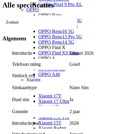
Alle specificaties
Google Pixel 9 Pro XL
OPPO
OPPO Reno
OPPO Reno16 Pro 5G
Zoeken
OPPO Reno16 F 5G
OPPO Reno16 5G
OPPO Reno15 Pro 5G
Algemeen
OPPO Reno14 5G
OPPO Find X
OPPO Find X9 Ultra
Introductie
Januari 2026
OPPO A
OPPO A6x 5G
Telefoon rating
Goed
OPPO A6 5G
OPPO A40
Simlock vrij
Xiaomi
Xiaomi 17
Nano Sim
Simkaarttype
Xiaomi 17T Pro
Xiaomi 17T
Ja
Dual sim
Xiaomi 17 Ultra
Xiaomi 17
2 jaar
Garantie
Xiaomi 15
Xiaomi 15T Pro
Xiaomi 15T
Introductiejaar
2026
Xiaomi Redmi
Xiaomi Redmi Note 15 Pro+ 5G