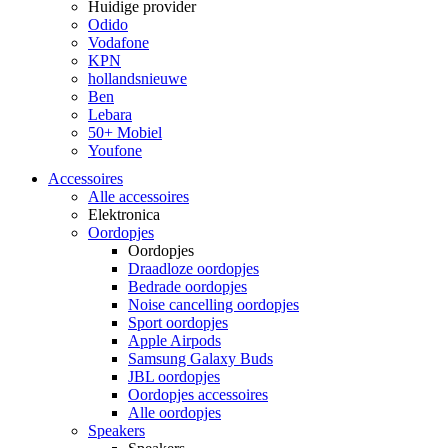
Huidige provider
Odido
Vodafone
KPN
hollandsnieuwe
Ben
Lebara
50+ Mobiel
Youfone
Accessoires
Alle accessoires
Elektronica
Oordopjes
Oordopjes
Draadloze oordopjes
Bedrade oordopjes
Noise cancelling oordopjes
Sport oordopjes
Apple Airpods
Samsung Galaxy Buds
JBL oordopjes
Oordopjes accessoires
Alle oordopjes
Speakers