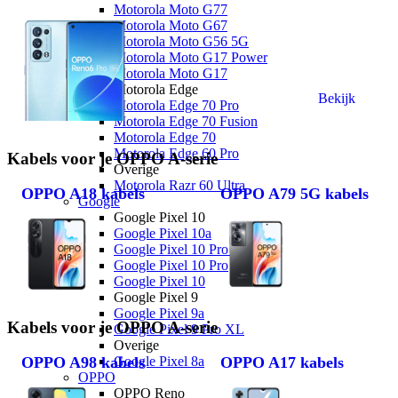
Motorola Moto G77
Motorola Moto G67
Motorola Moto G56 5G
Motorola Moto G17 Power
Motorola Moto G17
Motorola Edge
Bekijk
Motorola Edge 70 Pro
Motorola Edge 70 Fusion
Motorola Edge 70
Motorola Edge 60 Pro
Kabels voor je OPPO A-serie
Overige
Motorola Razr 60 Ultra
OPPO A18 kabels
OPPO A79 5G kabels
Google
Google Pixel 10
Google Pixel 10a
Google Pixel 10 Pro XL
Google Pixel 10 Pro
Google Pixel 10
Google Pixel 9
Google Pixel 9a
Kabels voor je OPPO A-serie
Google Pixel 9 Pro XL
Overige
Google Pixel 8a
OPPO A98 kabels
OPPO A17 kabels
OPPO
OPPO Reno