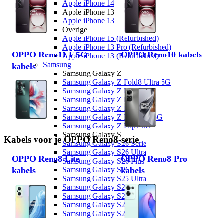
Apple iPhone 14
Apple iPhone 13
Apple iPhone 13
Overige
Apple iPhone 15 (Refurbished)
Apple iPhone 13 Pro (Refurbished)
OPPO Reno11 F 5G
OPPO Reno10 kabels
Apple iPhone 13 (Refurbished)
Samsung
kabels
Samsung Galaxy Z
Samsung Galaxy Z Fold8 Ultra 5G
Samsung Galaxy Z Fold8 5G
Samsung Galaxy Z Fold7 5G
Samsung Galaxy Z Flip8 5G
Samsung Galaxy Z Flip7 FE 5G
Samsung Galaxy Z Flip7 5G
Samsung Galaxy S
Kabels voor je OPPO Reno8-serie
Samsung Galaxy S26 Serie
Samsung Galaxy S26 Ultra
OPPO Reno8 Lite
OPPO Reno8 Pro
Samsung Galaxy S26 Plus
Samsung Galaxy S26
kabels
kabels
Samsung Galaxy S25 Ultra
Samsung Galaxy S25 Plus
Samsung Galaxy S25 FE
Samsung Galaxy S25 Edge
Samsung Galaxy S25