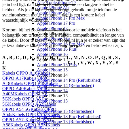
Alle Apple iPhone 17
je in bed ligt, dan kan het handig zijn om een langere kabel te 
Apple iPhone Air
hebben. Als je de kabel echter vooral gebruikt om je telefoon te 
Apple iPhone 17e
synchroniseren met je computer, dan is een kortere kabel 
Apple iPhone 17 Pro Max
waarschijnlijk voldoende.
Apple iPhone 17 Pro
Apple iPhone 17
Kortom, bij het zoeken naar kabels voor je mobiele telefoon is het 
Apple iPhone 16
belangrijk om te letten op de kwaliteit, compatibiliteit en lengte van 
Apple iPhone 16e
de kabel. Door te kiezen voor Mobiel.nl kun je er zeker van zijn dat 
Apple iPhone 16 Pro Max
je kwalitatieve kabels krijgt die lang meegaan en betrouwbaar zijn.
Apple iPhone 16 Plus
Apple iPhone 16
A
,
B
,
C
,
D
,
E
,
F
,
G
,
H
,
I
,
L
,
M
,
N
,
O
,
P
,
Q
,
R
,
S
,
Apple iPhone 15
J
T
,
U
,
V
,
W
,
X
,
Y
,
Z
,
#
Apple iPhone 15 Plus
K
Apple iPhone 15
Kabels OPPO A16
Kabels
Apple iPhone 14
OPPO A17
Kabels OPPO
Apple iPhone 14 Pro (Refurbished)
A18
Kabels OPPO A38
Kabels
Apple iPhone 14 (Refurbished)
OPPO A40
Kabels OPPO
Apple iPhone 14
A40M
Kabels OPPO A5
Apple iPhone 13
5G
Kabels OPPO A5 Pro
Apple iPhone 13
5G
Kabels OPPO A52
Kabels
Overige
OPPO A54 5G
Kabels OPPO
Apple iPhone 15 (Refurbished)
A54s
Kabels OPPO A57
Kabels
Apple iPhone 13 Pro (Refurbished)
OPPO A57s
Kabels OPPO
Apple iPhone 13 (Refurbished)
A58
Kabels OPPO A5M
Kabels
Samsung