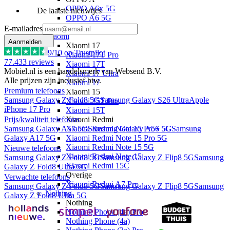
OPPO A6x 5G
De laatste nieuwtjes
OPPO A6 5G
OPPO A40
E-mailadres
Xiaomi
Aanmelden
Xiaomi 17
9
/10 op Trustpilot
Xiaomi 17T Pro
77.433
reviews
Xiaomi 17T
Mobiel.nl is een handelsmerk van Websend B.V.
Xiaomi 17 Ultra
Alle prijzen zijn inclusief btw.
Xiaomi 17
Premium telefoons
Xiaomi 15
Samsung Galaxy Z Fold8 5G
Samsung Galaxy S26 Ultra
Apple
Xiaomi 15T Pro
iPhone 17 Pro
Xiaomi 15T
Xiaomi Redmi
Prijs/kwaliteit telefoons
Xiaomi Redmi Note 15 Pro+ 5G
Samsung Galaxy A57 5G
Samsung Galaxy A56 5G
Samsung
Xiaomi Redmi Note 15 Pro 5G
Galaxy A17 5G
Xiaomi Redmi Note 15 5G
Nieuwe telefoons
Xiaomi Redmi Note 15
Samsung Galaxy Z Fold8 5G
Samsung Galaxy Z Flip8 5G
Samsung
Xiaomi Redmi 15C
Galaxy Z Fold8 Ultra 5G
Overige
Verwachte telefoons
Xiaomi Redmi A7 Pro
Samsung Galaxy Z Fold8 5G
Samsung Galaxy Z Flip8 5G
Samsung
Nothing
Galaxy Z Fold8 Ultra 5G
Nothing
Nothing Phone (4a) Pro
Nothing Phone (4a)