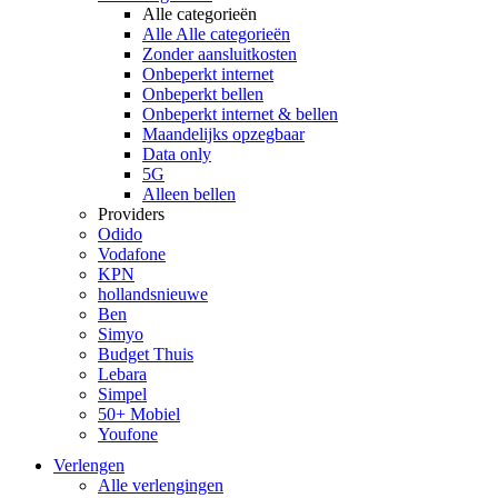
Alle categorieën
Alle Alle categorieën
Zonder aansluitkosten
Onbeperkt internet
Onbeperkt bellen
Onbeperkt internet & bellen
Maandelijks opzegbaar
Data only
5G
Alleen bellen
Providers
Odido
Vodafone
KPN
hollandsnieuwe
Ben
Simyo
Budget Thuis
Lebara
Simpel
50+ Mobiel
Youfone
Verlengen
Alle verlengingen