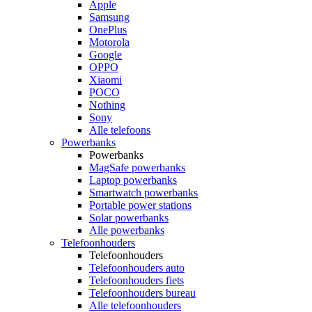
Apple
Samsung
OnePlus
Motorola
Google
OPPO
Xiaomi
POCO
Nothing
Sony
Alle telefoons
Powerbanks
Powerbanks
MagSafe powerbanks
Laptop powerbanks
Smartwatch powerbanks
Portable power stations
Solar powerbanks
Alle powerbanks
Telefoonhouders
Telefoonhouders
Telefoonhouders auto
Telefoonhouders fiets
Telefoonhouders bureau
Alle telefoonhouders