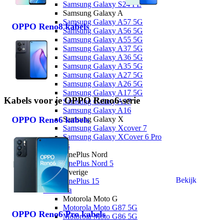
Samsung Galaxy S24 FE
Samsung Galaxy A
Samsung Galaxy A57 5G
OPPO Reno8 kabels
Samsung Galaxy A56 5G
Samsung Galaxy A55 5G
Samsung Galaxy A37 5G
Samsung Galaxy A36 5G
Samsung Galaxy A35 5G
Samsung Galaxy A27 5G
Samsung Galaxy A26 5G
Samsung Galaxy A17 5G
Kabels voor je OPPO Reno6-serie
Samsung Galaxy A17
Samsung Galaxy A16
Samsung Galaxy X
OPPO Reno6 kabels
Samsung Galaxy Xcover 7
Samsung Galaxy XCover 6 Pro
OnePlus
OnePlus Nord
OnePlus Nord 5
Overige
Bekijk
OnePlus 15
Motorola
Motorola Moto G
Motorola Moto G87 5G
OPPO Reno6 Pro kabels
Motorola Moto G86 5G