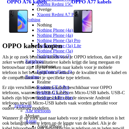
OPPO A76 kabels
OPPO A77 kabels
Xiaomi Redmi 15C
Overige
Xiaomi Redmi A7 Pro
Nothing
Nothing
Nothing Phone (4a) Pro
Nothing Phone (4a)
Nothing Phone (3a) Pro
OPPO kabels kopen
Nothing Phone (3a) Lite
Nothing Phone (3a)
Nothing Phone (3)
Als je op zoek bent naar kabels voor je OPPO telefoon, dan wil je 
Fairphone
zeker weten dat je kwalitatieve kabels krijgt die lang meegaan en 
Fairphone
betrouwbaar zijn. Bij het zoeken naar kabels voor je mobiele 
Fairphone (Gen. 6)
telefoon is het belangrijk om te letten op de kwaliteit van de kabel en 
Realme
de compatibiliteit met je specifieke type telefoon.
Realme
Realme GT 8 Pro
Er zijn verschillende soorten kabels beschikbaar voor OPPO 
Realme GT 7 Pro
telefoons, waaronder USB-C kabels en Micro-USB kabels. USB-C 
Realme 14 Pro Plus
kabels zijn bijvoorbeeld geschikt voor de nieuwste Android 
telefoons terwijl Micro-USB kabels vaak worden gebruikt voor 
Telefoons
oudere Android modellen.
Alle telefoons
Merken
Wanneer je op zoek gaat naar kabels voor je mobiele telefoon is het 
Apple
ook belangrijk om te letten op de lengte van de kabel. Als je de 
Apple iPhone 17
kabel bijvoorbeeld wilt gebruiken om je telefoon op te laden terwijl 