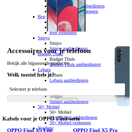
hollandsnieuwe
hollandsnieuwe aanbiedingen
hollandsnieuwe verlengen
Ben
Ben
Ben aanbiedingen
Ben verlengen
Simyo
Simyo
Simyo aanbiedingen
Accessoires voor je telefoon
Budget Thuis
Budget Thuis
Bekijk alle bijpassende producten
Budget Thuis aanbiedingen
Lebara
Welk toestel heb je?
Lebara
Lebara aanbiedingen
Lebara verlengen
Selecteer je telefoon
Simpel
Simpel
Stel toestel in
Simpel aanbiedingen
50+ Mobiel
50+ Mobiel
50+ Mobiel aanbiedingen
Kabels voor je OPPO Find-serie
50+ Mobiel verlengen
Youfone
OPPO Find X5 Lite
OPPO Find X5 Pro