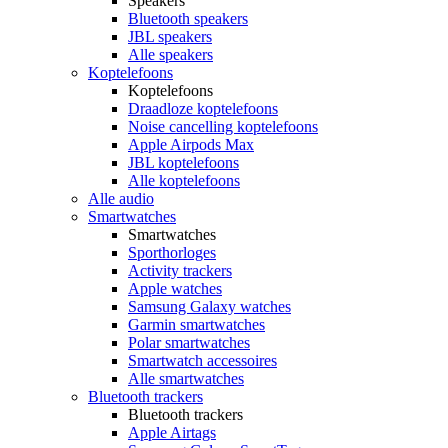
Speakers
Bluetooth speakers
JBL speakers
Alle speakers
Koptelefoons
Koptelefoons
Draadloze koptelefoons
Noise cancelling koptelefoons
Apple Airpods Max
JBL koptelefoons
Alle koptelefoons
Alle audio
Smartwatches
Smartwatches
Sporthorloges
Activity trackers
Apple watches
Samsung Galaxy watches
Garmin smartwatches
Polar smartwatches
Smartwatch accessoires
Alle smartwatches
Bluetooth trackers
Bluetooth trackers
Apple Airtags