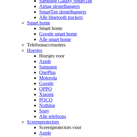
Samsung Galaxy SmartTag
Airtag sleutelhangers
SmartTag sleutelhangers
Alle bluetooth trackers
Smart home
Smart home
Google smart home
Alle smart home
Telefoonaccessoires
Hoesjes
Hoesjes voor
Apple
Samsung
OnePlus
Motorola
Google
OPPO
Xiaomi
POCO
Nothing
Sony
Alle telefoons
Screenprotectors
Screenprotectors voor
Apple