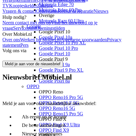
vergelijken
Internet, TV & Bellen
Internet &
Motorola Edge 70
TV
Koopjeskelder
Zakelijk
Motorola Edge 60 Pro
Vragen & contact
Orderstatus
Retour & reparatie
Nieuws
Overige
Hulp nodig?
Motorola Razr 60 Ultra
Neem contact met ons op
Vind het antwoord op je
Google
vraag
Servicepunt
Openingstijden
Google Pixel 10
Over Mobiel.nl
Google Pixel 10a
Over ons
Werken bij Mobiel.nl
Algemene voorwaarden
Privacy
Google Pixel 10 Pro XL
statement
Pers
Google Pixel 10 Pro
Volg ons via
Google Pixel 10
Google Pixel 9
Meld je aan voor de nieuwsbrief
Google Pixel 9a
Google Pixel 9 Pro XL
Overige
Nieuwsbrief Mobiel.nl
Google Pixel 8a
OPPO
OPPO Reno
OPPO Reno16 Pro 5G
OPPO Reno16 F 5G
Meld je aan voor onze maandelijkse nieuwsbrief:
OPPO Reno16 5G
OPPO Reno15 Pro 5G
Als eerste op de hoogte
OPPO Find X
OPPO Find X9 Ultra
De beste aanbiedingen
OPPO Find X9
Nieuwe smartphones
OPPO A