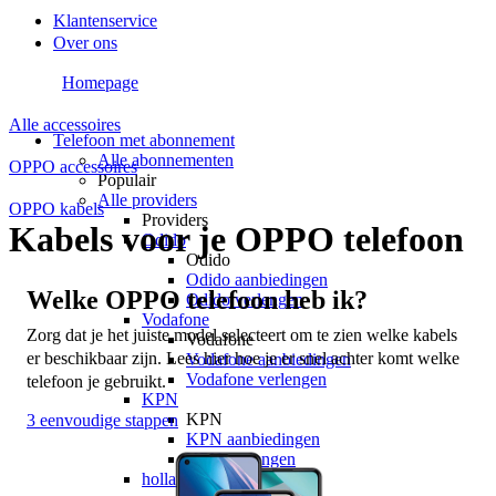
Klantenservice
Over ons
Homepage
Alle accessoires
Telefoon met abonnement
Alle abonnementen
OPPO accessoires
Populair
Alle providers
OPPO kabels
Providers
Kabels voor je OPPO telefoon
Odido
Odido
Odido aanbiedingen
Welke OPPO telefoon heb ik?
Odido verlengen
Vodafone
Zorg dat je het juiste model selecteert om te zien welke kabels 
Vodafone
er beschikbaar zijn. Lees hier hoe je er snel achter komt welke 
Vodafone aanbiedingen
Vodafone verlengen
telefoon je gebruikt.
KPN
KPN
3 eenvoudige stappen
KPN aanbiedingen
KPN verlengen
hollandsnieuwe