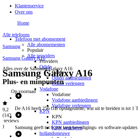
Klantenservice
Over ons
Home
Alle telefoons
Telefoon met abonnement
Alle abonnementen
Samsung
Populair
Alle providers
Samsung Galaxy A16
Providers
Odido
Alles over de
Samsung Galaxy A16
Samsung Galaxy A16
Odido
Odido aanbiedingen
Plus- en minpunten
Odido verlengen
Vodafone
Op voorraad
Vodafone
Vodafone aanbiedingen
Vodafone verlengen
De A16 heeft 256 GB opslagruimte, wat uit te breiden is tot 1
9,2
KPN
(
143
KPN
reviews
KPN aanbiedingen
)
Samsung geeft tot 6 jaar lang beveiligings- en software-updates
KPN verlengen
hollandsnieuwe