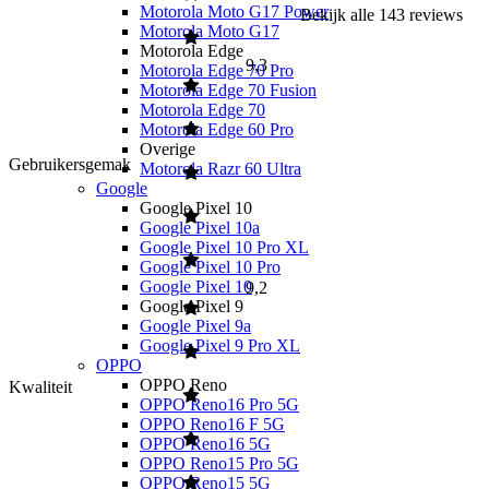
Motorola Moto G17 Power
Bekijk alle
143
reviews
Motorola Moto G17
Motorola Edge
9,3
Motorola Edge 70 Pro
Motorola Edge 70 Fusion
Motorola Edge 70
Motorola Edge 60 Pro
Overige
Gebruikersgemak
Motorola Razr 60 Ultra
Google
Google Pixel 10
Google Pixel 10a
Google Pixel 10 Pro XL
Google Pixel 10 Pro
Google Pixel 10
9,2
Google Pixel 9
Google Pixel 9a
Google Pixel 9 Pro XL
OPPO
OPPO Reno
Kwaliteit
OPPO Reno16 Pro 5G
OPPO Reno16 F 5G
OPPO Reno16 5G
OPPO Reno15 Pro 5G
OPPO Reno15 5G