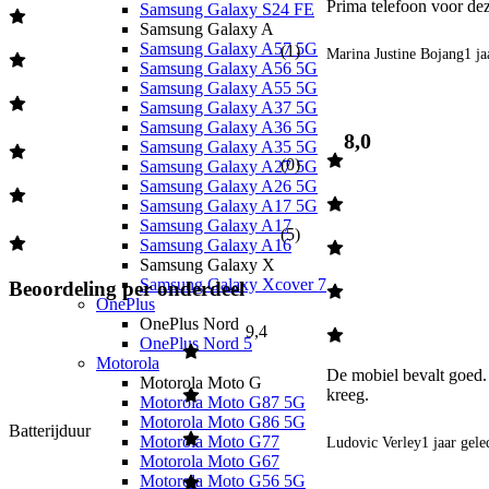
Prima telefoon voor dez
Samsung Galaxy S24 FE
Samsung Galaxy A
Samsung Galaxy A57 5G
(
1
)
Marina Justine Bojang
1 ja
Samsung Galaxy A56 5G
Samsung Galaxy A55 5G
Samsung Galaxy A37 5G
Samsung Galaxy A36 5G
8,0
Samsung Galaxy A35 5G
(
0
)
Samsung Galaxy A27 5G
Samsung Galaxy A26 5G
Samsung Galaxy A17 5G
Samsung Galaxy A17
(
5
)
Samsung Galaxy A16
Samsung Galaxy X
Samsung Galaxy Xcover 7
Beoordeling per onderdeel
OnePlus
OnePlus Nord
9,4
OnePlus Nord 5
Motorola
De mobiel bevalt goed
Motorola Moto G
kreeg. 
Motorola Moto G87 5G
Motorola Moto G86 5G
Batterijduur
Motorola Moto G77
Ludovic Verley
1 jaar gel
Motorola Moto G67
Motorola Moto G56 5G