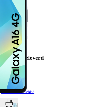
herpe camera’s
ng Galaxy A16 is uitgerust met een aantal goede camera’s. Met de
fdcamera maak je altijd mooie foto’s en video’s. Daarnaast zit er een
thoekcamera op, waardoor je het mooie uitzicht volledig erop krijgt.
MP macrocamera maak je ook van dichtbij scherpe foto’s. Ben je
de selfies? Ook dan is dit toestel voor jou, want met de 13 MP
ra sta je er altijd goed op.
 plezier
amsung Galaxy A16 loop je nooit meer met een lege telefoon. Door
Ah accucapaciteit gaat deze telefoon tot wel twee dagen mee,
aard meegeleverd
ssendoor te laden. Is hij dan uiteindelijk toch leeg? Maak je dan niet
t met de 25 Watt Fast Charger is je telefoon binnen no-time weer vol.
 ook altijd nog even snel die laatste paar procent opladen voordat je
B-kabel
iste beeld
Handleiding
n gamen of kijk je graag je favoriete serie op je telefoon? Dan is de
Productinformatieblad
Galaxy A16 voor jou weggelegd. Met een 6.7 inch beeldscherm en
 AMOLED kwaliteit komen de mooiste kleuren en de scherpste
aar voren. Daarnaast beschikt de telefoon over een verversingssnelheid