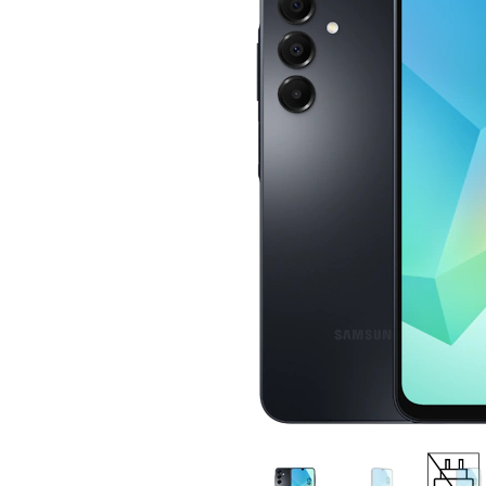
Vlijmsc
De Samsu
50 MP hoo
5 MP groo
Met de 2 
meer van 
selfiecame
2 dagen
Met de S
de 5000 m
Stand
zonder tu
druk, wan
Zo kun je
weggaat.
US
Het moo
Hou je va
Samsung 
de Super
details n