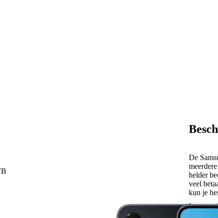
Besch
De Samsu
meerdere 
 TB
helder be
veel beta
kun je h
alles te
Lees ver