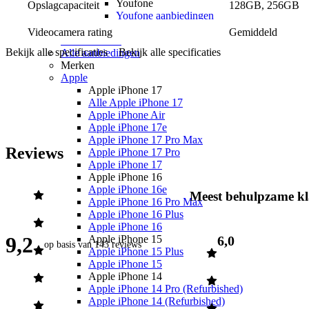
Youfone
128GB, 256GB
Opslagcapaciteit
Youfone aanbiedingen
Youfone verlengen
Videocamera rating
Gemiddeld
Alle telefoons
Bekijk alle specificaties
Bekijk alle specificaties
Alle aanbiedingen
Merken
Apple
Apple iPhone 17
Alle Apple iPhone 17
Apple iPhone Air
Apple iPhone 17e
Apple iPhone 17 Pro Max
Reviews
Apple iPhone 17 Pro
Apple iPhone 17
Apple iPhone 16
Apple iPhone 16e
Meest behulpzame kl
Apple iPhone 16 Pro Max
Apple iPhone 16 Plus
Apple iPhone 16
9,2
6,0
Apple iPhone 15
op basis van
143 reviews
Apple iPhone 15 Plus
Apple iPhone 15
Apple iPhone 14
Apple iPhone 14 Pro (Refurbished)
Apple iPhone 14 (Refurbished)