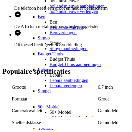
hollandsnieuwe
hollandsnieuwe aanbiedingen
De telefoon heeft een groot en helder beeldscherm
hollandsnieuwe verlengen
Ben
Ben
De A16 kan niet draadloos worden opgeladen
Ben aanbiedingen
Ben verlengen
Simyo
Simyo
Dit toestel biedt geen 5G-verbinding
Simyo aanbiedingen
Budget Thuis
Budget Thuis
Budget Thuis aanbiedingen
Lebara
Populaire
specificaties
Lebara
Lebara aanbiedingen
Lebara verlengen
6.7 inch
Grootte
Simpel
Simpel
Groot
Formaat
Simpel aanbiedingen
50+ Mobiel
Gemiddeld
Camerakwaliteit
50+ Mobiel
50+ Mobiel aanbiedingen
Gemiddeld
Snelheidsklasse
50+ Mobiel verlengen
Youfone