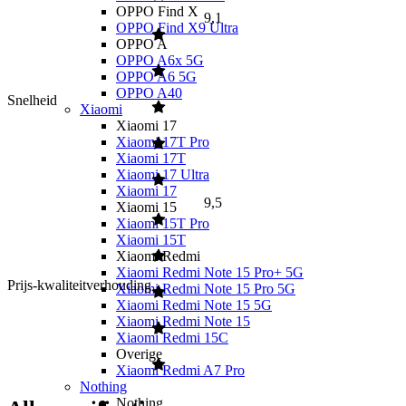
OPPO Find X
9,1
OPPO Find X9 Ultra
OPPO A
OPPO A6x 5G
OPPO A6 5G
OPPO A40
Snelheid
Xiaomi
Xiaomi 17
Xiaomi 17T Pro
Xiaomi 17T
Xiaomi 17 Ultra
Xiaomi 17
9,5
Xiaomi 15
Xiaomi 15T Pro
Xiaomi 15T
Xiaomi Redmi
Xiaomi Redmi Note 15 Pro+ 5G
Prijs-kwaliteitverhouding
Xiaomi Redmi Note 15 Pro 5G
Xiaomi Redmi Note 15 5G
Xiaomi Redmi Note 15
Xiaomi Redmi 15C
Overige
Xiaomi Redmi A7 Pro
Nothing
Nothing