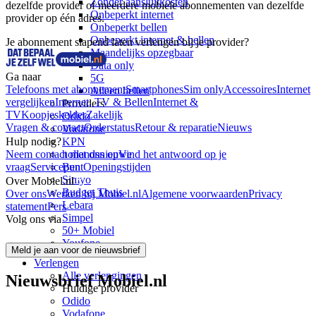
Zonder aansluitkosten
dezelfde provider of meerdere mobiele abonnementen van dezelfde 
Onbeperkt internet
provider op één adres.
Onbeperkt bellen
Onbeperkt internet & bellen
Je abonnement slapend laten verlengen bij je provider?
Maandelijks opzegbaar
Data only
Ga naar
5G
Telefoons met abonnement
Smartphones
Sim only
Accessoires
Internet
Alleen bellen
vergelijken
Internet, TV & Bellen
Internet &
Providers
TV
Koopjeskelder
Zakelijk
Odido
Vragen & contact
Orderstatus
Retour & reparatie
Nieuws
Vodafone
KPN
Hulp nodig?
hollandsnieuwe
Neem contact met ons op
Vind het antwoord op je
Ben
vraag
Servicepunt
Openingstijden
Simyo
Over Mobiel.nl
Budget Thuis
Over ons
Werken bij Mobiel.nl
Algemene voorwaarden
Privacy
Lebara
statement
Pers
Simpel
Volg ons via
50+ Mobiel
Youfone
Meld je aan voor de nieuwsbrief
Verlengen
Alle verlengingen
Nieuwsbrief Mobiel.nl
Huidige provider
Odido
Vodafone