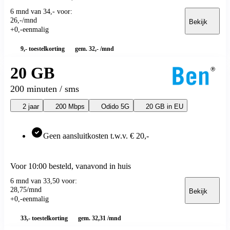
Samsung Galaxy S25
6 mnd van 34,- voor:
Samsung Galaxy S24 FE
26
,
-
/mnd
Bekijk
Samsung Galaxy A
+
0
,
-
eenmalig
Samsung Galaxy A57 5G
Samsung Galaxy A56 5G
9,-
toestelkorting
gem. 32,- /mnd
Samsung Galaxy A55 5G
Samsung Galaxy A37 5G
20 GB
Samsung Galaxy A36 5G
Samsung Galaxy A35 5G
200 minuten / sms
Samsung Galaxy A27 5G
Samsung Galaxy A26 5G
2 jaar
200 Mbps
Odido 5G
20 GB in EU
Samsung Galaxy A17 5G
Samsung Galaxy A17
Samsung Galaxy A16
Geen aansluitkosten t.w.v. € 20,-
Samsung Galaxy X
Samsung Galaxy Xcover 7
Samsung Galaxy XCover 6 Pro
OnePlus
Voor 10:00 besteld, vanavond in huis
OnePlus Nord
6 mnd van 33,50 voor:
OnePlus Nord 5
28
,
75
/mnd
Bekijk
Overige
+
0
,
-
eenmalig
OnePlus 15
Motorola
33,-
toestelkorting
gem. 32,31 /mnd
Motorola Moto G