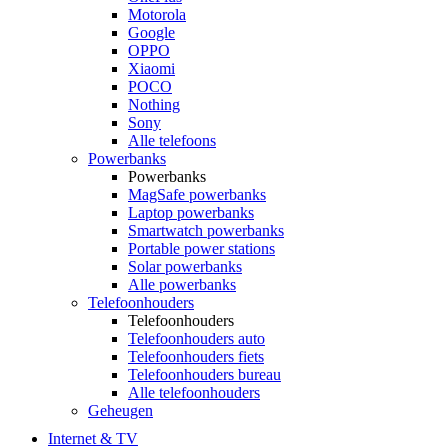
Motorola
Google
OPPO
Xiaomi
POCO
Nothing
Sony
Alle telefoons
Powerbanks
Powerbanks
MagSafe powerbanks
Laptop powerbanks
Smartwatch powerbanks
Portable power stations
Solar powerbanks
Alle powerbanks
Telefoonhouders
Telefoonhouders
Telefoonhouders auto
Telefoonhouders fiets
Telefoonhouders bureau
Alle telefoonhouders
Geheugen
Internet & TV