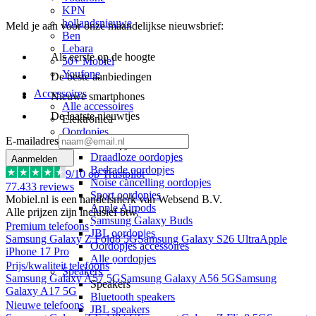
KPN
hollandsnieuwe
Meld je aan voor onze maandelijkse nieuwsbrief:
Ben
Lebara
Als eerste op de hoogte
50+ Mobiel
Youfone
De beste aanbiedingen
Accessoires
Nieuwe smartphones
Alle accessoires
De laatste nieuwtjes
Elektronica
Oordopjes
E-mailadres
Oordopjes
Draadloze oordopjes
Aanmelden
Bedrade oordopjes
9
/10 op Trustpilot
Noise cancelling oordopjes
77.433
reviews
Sport oordopjes
Mobiel.nl is een handelsmerk van Websend B.V.
Apple Airpods
Alle prijzen zijn inclusief btw.
Samsung Galaxy Buds
Premium telefoons
JBL oordopjes
Samsung Galaxy Z Fold8 5G
Samsung Galaxy S26 Ultra
Apple
Oordopjes accessoires
iPhone 17 Pro
Alle oordopjes
Prijs/kwaliteit telefoons
Speakers
Samsung Galaxy A57 5G
Samsung Galaxy A56 5G
Samsung
Speakers
Galaxy A17 5G
Bluetooth speakers
Nieuwe telefoons
JBL speakers