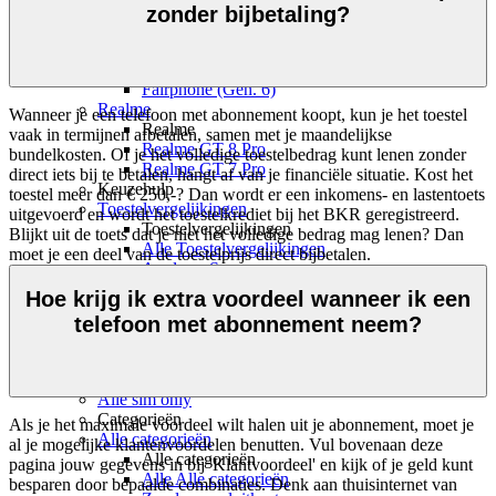
Nothing Phone (3a) Lite
zonder bijbetaling?
Nothing Phone (3)
Fairphone
Fairphone
Fairphone (Gen. 6)
Realme
Wanneer je een telefoon met abonnement koopt, kun je het toestel 
Realme
vaak in termijnen afbetalen, samen met je maandelijkse 
Realme GT 8 Pro
bundelkosten. Of je het volledige toestelbedrag kunt lenen zonder 
Realme GT 7 Pro
direct iets bij te betalen, hangt af van je financiële situatie. Kost het 
Keuzehulp
toestel meer dan € 250,-? Dan wordt er een inkomens- en lastentoets 
Toestelvergelijkingen
uitgevoerd en wordt het toestelkrediet bij het BKR geregistreerd. 
Toestelvergelijkingen
Blijkt uit de toets dat je niet het volledige bedrag mag lenen? Dan 
Alle Toestelvergelijkingen
moet je een deel van de toestelprijs direct bijbetalen.
Apple vs Samsung
iOS vs Android
Hoe krijg ik extra voordeel wanneer ik een
Apple iPhones vergelijken
telefoon met abonnement neem?
Samsung Galaxy vergelijken
Google Pixels vergelijken
Sim only
Alle sim only
Categorieën
Als je het maximale voordeel wilt halen uit je abonnement, moet je 
Alle categorieën
al je mogelijke klantenvoordelen benutten. Vul bovenaan deze 
Alle categorieën
pagina jouw gegevens in bij 'Klantvoordeel' en kijk of je geld kunt 
Alle Alle categorieën
besparen door bepaalde combinaties. Denk aan thuisinternet van 