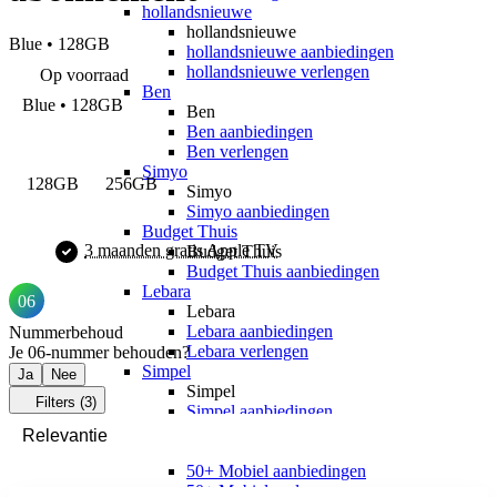
hollandsnieuwe
hollandsnieuwe
Blue • 128GB
hollandsnieuwe aanbiedingen
hollandsnieuwe verlengen
Op voorraad
Ben
Blue • 128GB
Ben
Ben aanbiedingen
Ben verlengen
Simyo
128GB
256GB
Simyo
Simyo aanbiedingen
Budget Thuis
3 maanden gratis Apple TV
Budget Thuis
Budget Thuis aanbiedingen
Lebara
06
Lebara
Lebara aanbiedingen
Nummerbehoud
Lebara verlengen
Je 06-nummer behouden?
Simpel
Ja
Nee
Simpel
Filters
(3)
Simpel aanbiedingen
50+ Mobiel
50+ Mobiel
Meest gekozen
50+ Mobiel aanbiedingen
50+ Mobiel verlengen