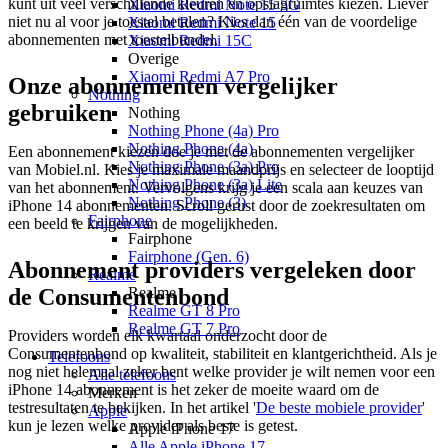
kunt uit veel verschillende kleuren en opslagruimtes kiezen. Liever
Xiaomi Redmi Note 15 5G
niet nu al voor je toestel betalen? Kies dan één van de voordelige
Xiaomi Redmi Note 15
abonnementen met toestelbundel.
Xiaomi Redmi 15C
Overige
Xiaomi Redmi A7 Pro
Onze abonnementen vergelijker
Nothing
gebruiken
Nothing
Nothing Phone (4a) Pro
Nothing Phone (4a)
Een abonnement kiezen doe je met de abonnementen vergelijker
Nothing Phone (3a) Pro
van Mobiel.nl. Kies je maximale maandprijs en selecteer de looptijd
Nothing Phone (3a) Lite
van het abonnement. Vervolgens krijg je een scala aan keuzes van
Nothing Phone (3)
iPhone 14 abonnementen. Scroll gerust door de zoekresultaten om
Fairphone
een beeld te krijgen van de mogelijkheden.
Fairphone
Fairphone (Gen. 6)
Abonnement providers vergeleken door
Realme
de Consumentenbond
Realme
Realme GT 8 Pro
Realme GT 7 Pro
Providers worden elk kwartaal onderzocht door de
Consumentenbond op kwaliteit, stabiliteit en klantgerichtheid. Als je
Telefoons
nog niet helemaal zeker bent welke provider je wilt nemen voor een
Alle telefoons
iPhone 14 abonnement is het zeker de moeite waard om de
Merken
testresultaten te bekijken. In het artikel '
De beste mobiele provider
'
Apple
kun je lezen welke provider als beste is getest.
Apple iPhone 17
Alle Apple iPhone 17