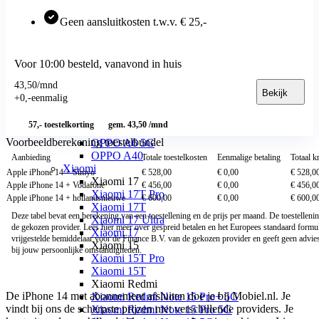
OPPO
OPPO Reno
Geen aansluitkosten t.w.v. € 25,-
OPPO Reno16 Pro 5G
OPPO Reno16 F 5G
OPPO Reno16 5G
Voor 10:00 besteld, vanavond in huis
OPPO Reno15 Pro 5G
OPPO Find X
43
,
50
/mnd
OPPO Find X9 Ultra
Bekijk
+
0
,
-
eenmalig
OPPO Find X9
OPPO A
57,-
toestelkorting
gem. 43,50 /mnd
OPPO A6x 5G
Voorbeeldberekening toestelbundel
OPPO A6 5G
OPPO A40
Aanbieding
Totale toestelkosten
Eenmalige betaling
Totaal k
Xiaomi
Apple iPhone 14 + Simyo
€ 528,00
€ 0,00
€ 528,0
Xiaomi 17
Apple iPhone 14 + Vodafone
€ 456,00
€ 0,00
€ 456,0
Xiaomi 17T Pro
Apple iPhone 14 + hollandsnieuwe
€ 600,00
€ 0,00
€ 600,0
Xiaomi 17T
Deze tabel bevat een berekening van een toestellening en de prijs per maand. De toestellen
Xiaomi 17 Ultra
de gekozen provider. Lees
hier
meer over gespreid betalen en het Europees standaard formul
Xiaomi 17
vrijgestelde bemiddelaar voor de Finance B.V. van de gekozen provider en geeft geen advies ov
Xiaomi 15
bij jouw persoonlijke omstandigheden.
Xiaomi 15T Pro
Xiaomi 15T
Xiaomi Redmi
De iPhone 14 met abonnement afsluiten doe je bij Mobiel.nl. Je
Xiaomi Redmi Note 15 Pro+ 5G
vindt bij ons de scherpste prijzen met verschillende providers. Je
Xiaomi Redmi Note 15 Pro 5G