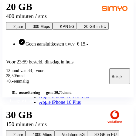
20 GB
Youfone
Youfone
Youfone aanbiedingen
400 minuten / sms
Youfone verlengen
Alle telefoons
2 jaar
300 Mbps
KPN 5G
20 GB in EU
Alle aanbiedingen
Merken
Apple
Geen aansluitkosten t.w.v. € 15,-
Apple iPhone 17
Alle Apple iPhone 17
Apple iPhone Air
Voor 23:59 besteld, dinsdag in huis
Apple iPhone 17e
Apple iPhone 17 Pro Max
12 mnd van 33,- voor:
Apple iPhone 17 Pro
28
,
50
/mnd
Bekijk
Apple iPhone 17
+
0
,
-
eenmalig
Apple iPhone 16
Apple iPhone 16e
81,-
toestelkorting
gem. 30,75 /mnd
Apple iPhone 16 Pro Max
Laagste toestelkosten
Apple iPhone 16 Plus
Apple iPhone 16
30 GB
Apple iPhone 15
Apple iPhone 15 Plus
150 minuten / sms
Apple iPhone 15
Apple iPhone 14
2 jaar
1000 Mbps
Vodafone 5G
30 GB in EU
Apple iPhone 14 Pro (Refurbished)