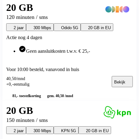
Motorola Moto G87 5G
20 GB
Motorola Moto G86 5G
Motorola Moto G77
120 minuten / sms
Motorola Moto G67
Motorola Moto G56 5G
2 jaar
300 Mbps
Odido 5G
20 GB in EU
Motorola Moto G17 Power
Motorola Moto G17
Actie nog 4 dagen
Motorola Edge
Motorola Edge 70 Pro
Motorola Edge 70 Fusion
Geen aansluitkosten t.w.v. € 25,-
Motorola Edge 70
Motorola Edge 60 Pro
Overige
Voor 10:00 besteld, vanavond in huis
Motorola Razr 60 Ultra
Google
40
,
50
/mnd
Bekijk
Google Pixel 10
+
0
,
-
eenmalig
Google Pixel 10a
Google Pixel 10 Pro XL
81,-
toestelkorting
gem. 40,50 /mnd
Google Pixel 10 Pro
Google Pixel 10
20 GB
Google Pixel 9
Google Pixel 9a
150 minuten / sms
Google Pixel 9 Pro XL
Overige
2 jaar
300 Mbps
KPN 5G
20 GB in EU
Google Pixel 8a