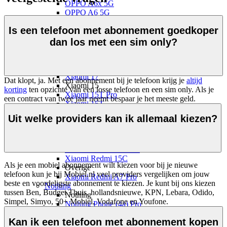
OPPO A6x 5G
OPPO A6 5G
OPPO A40
Is een telefoon met abonnement goedkoper
Xiaomi
Xiaomi 17
dan los met een sim only?
Xiaomi 17T Pro
Xiaomi 17T
Xiaomi 17 Ultra
Xiaomi 17
Dat klopt, ja. Met een abonnement bij je telefoon krijg je
altijd
Xiaomi 15
korting
ten opzichte van een losse telefoon en een sim only. Als je
Xiaomi 15T Pro
een contract van twee jaar neemt bespaar je het meeste geld.
Xiaomi 15T
Xiaomi Redmi
Uit welke providers kan ik allemaal kiezen?
Xiaomi Redmi Note 15 Pro+ 5G
Xiaomi Redmi Note 15 Pro 5G
Xiaomi Redmi Note 15 5G
Xiaomi Redmi Note 15
Xiaomi Redmi 15C
Als je een mobiel abonnement wilt kiezen voor bij je nieuwe 
Overige
telefoon kun je bij Mobiel.nl veel providers vergelijken om jouw 
Xiaomi Redmi A7 Pro
beste en voordeligste abonnement te kiezen. Je kunt bij ons kiezen 
Nothing
tussen Ben, Budget Thuis, hollandsnieuwe, KPN, Lebara, Odido, 
Nothing
Simpel, Simyo, 50+ Mobiel, Vodafone en Youfone.
Nothing Phone (4a) Pro
Nothing Phone (4a)
Kan ik een telefoon met abonnement kopen
Nothing Phone (3a) Pro