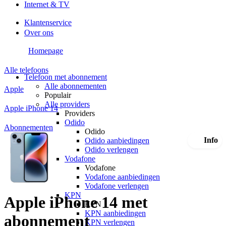
Internet & TV
Klantenservice
Over ons
Homepage
Alle telefoons
Telefoon met abonnement
Alle abonnementen
Apple
Populair
Alle providers
Apple iPhone 14
Providers
Odido
Abonnementen
Odido
Info
Odido aanbiedingen
Odido verlengen
Vodafone
Vodafone
Vodafone aanbiedingen
Vodafone verlengen
KPN
Apple iPhone 14 met
KPN
KPN aanbiedingen
abonnement
KPN verlengen