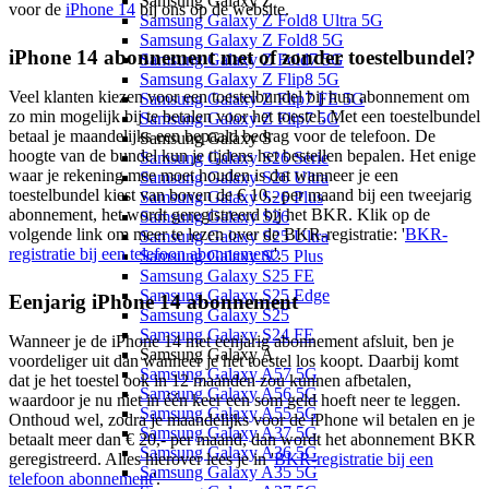
Samsung Galaxy Z
voor de
iPhone 14
bij ons op de website.
Samsung Galaxy Z Fold8 Ultra 5G
Samsung Galaxy Z Fold8 5G
iPhone 14 abonnement met of zonder toestelbundel?
Samsung Galaxy Z Fold7 5G
Samsung Galaxy Z Flip8 5G
Veel klanten kiezen voor een toestelbundel bij hun abonnement om
Samsung Galaxy Z Flip7 FE 5G
zo min mogelijk bij te betalen voor het toestel. Met een toestelbundel
Samsung Galaxy Z Flip7 5G
betaal je maandelijks een bepaald bedrag voor de telefoon. De
Samsung Galaxy S
hoogte van de bundel kun je tijdens het bestellen bepalen. Het enige
Samsung Galaxy S26 Serie
waar je rekening mee moet houden is dat wanneer je een
Samsung Galaxy S26 Ultra
toestelbundel kiest van boven de € 10,- per maand bij een tweejarig
Samsung Galaxy S26 Plus
abonnement, het wordt geregistreerd bij het BKR. Klik op de
Samsung Galaxy S26
volgende link om meer te lezen over de BKR-registratie: '
BKR-
Samsung Galaxy S25 Ultra
registratie bij een telefoon abonnement
'.
Samsung Galaxy S25 Plus
Samsung Galaxy S25 FE
Samsung Galaxy S25 Edge
Eenjarig iPhone 14 abonnement
Samsung Galaxy S25
Samsung Galaxy S24 FE
Wanneer je de iPhone 14 met eenjarig abonnement afsluit, ben je
Samsung Galaxy A
voordeliger uit dan wanneer je het toestel los koopt. Daarbij komt
Samsung Galaxy A57 5G
dat je het toestel ook in 12 maanden zou kunnen afbetalen,
Samsung Galaxy A56 5G
waardoor je nu niet in één keer een som geld hoeft neer te leggen.
Samsung Galaxy A55 5G
Onthoud wel, zodra je maandelijks voor de iPhone wil betalen en je
Samsung Galaxy A37 5G
betaalt meer dan € 20,- per maand, dan wordt het abonnement BKR
Samsung Galaxy A36 5G
geregistreerd. Alles hierover lees je in '
BKR-registratie bij een
Samsung Galaxy A35 5G
telefoon abonnement
'.