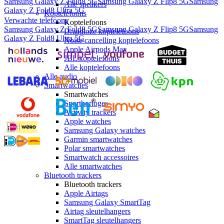
Samsung Galaxy Z Fold8 5G
Samsung Galaxy Z Flip8 5G
Samsung
Alle speakers
Galaxy Z Fold8 Ultra 5G
Koptelefoons
Verwachte telefoons
Koptelefoons
Samsung Galaxy Z Fold8 5G
Samsung Galaxy Z Flip8 5G
Samsung
Draadloze koptelefoons
Galaxy Z Fold8 Ultra 5G
Noise cancelling koptelefoons
Apple Airpods Max
JBL koptelefoons
Alle koptelefoons
Alle audio
Smartwatches
Smartwatches
Sporthorloges
Activity trackers
Apple watches
Samsung Galaxy watches
Garmin smartwatches
Polar smartwatches
Smartwatch accessoires
Alle smartwatches
Bluetooth trackers
Bluetooth trackers
Apple Airtags
Samsung Galaxy SmartTag
Airtag sleutelhangers
SmartTag sleutelhangers