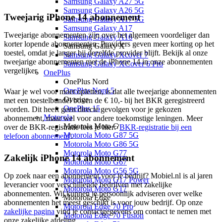
Samsung Galaxy A27 5G
Samsung Galaxy A26 5G
Tweejarig iPhone 14 abonnement
Samsung Galaxy A17 5G
Samsung Galaxy A17
Tweejarige abonnementen zijn over het algemeen voordeliger dan
Samsung Galaxy A16
korter lopende abonnementen. Providers geven meer korting op het
Samsung Galaxy X
toestel, omdat je langer bij dezelfde provider blijft. Bekijk al onze
Samsung Galaxy Xcover 7
tweejarige abonnementen met de iPhone 14 in onze abonnementen
Samsung Galaxy XCover 6 Pro
vergelijker.
OnePlus
OnePlus Nord
OnePlus Nord 5
Waar je wel voor moet opletten, is dat alle tweejarige abonnementen
Overige
met een toestelbundel boven de € 10,- bij het BKR geregistreerd
OnePlus 15
worden. Dit heeft geen directe gevolgen voor je gekozen
Motorola
abonnement, maar wel voor andere toekomstige leningen. Meer
Motorola Moto G
over de BKR-registratie lees je hier: '
BKR-registratie bij een
Motorola Moto G87 5G
telefoon abonnement
'.
Motorola Moto G86 5G
Motorola Moto G77
Zakelijk iPhone 14 abonnement
Motorola Moto G67
Motorola Moto G56 5G
Op zoek naar een abonnement voor je bedrijf? Mobiel.nl is al jaren
Motorola Moto G17 Power
leverancier voor verschillende bedrijven met zakelijke
Motorola Moto G17
abonnementen. Wij kunnen je persoonlijk adviseren over welke
Motorola Edge
abonnementen het meest geschikt is voor jouw bedrijf. Op onze
Motorola Edge 70 Pro
zakelijke pagina
vind je contactgegevens om contact te nemen met
Motorola Edge 70 Fusion
onze zakelijke afdeling.