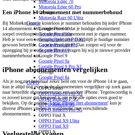
Motorola Edge 70
Motorola Edge 60 Pro
Een iPhone 14 abonnement met nummerbehoud
Overige
Motorola Razr 60 Ultra
Bij Mobiel.nl kun je kosteloos je nummer behouden bij ieder iPhone
Google
14 abonnement. Wij zorgen ervoor dat je huidige abonnement
Google Pixel 10
soepel overloopt in het nieuwe abonnement met je eigen nummer.
Google Pixel 10a
Heb je voor een verlenging gekozen? Dan blijft je huidige nummer
Google Pixel 10 Pro XL
gewoon hetzelfde. Ga je overstappen? Dan zorgen wij voor de
Google Pixel 10 Pro
opzegging bij je oude provider en vragen bij wij je nieuwe provider
Google Pixel 10
nummerbehoud aan.
Google Pixel 9
Google Pixel 9a
Google Pixel 9 Pro XL
iPhone abonnementen vergelijken
Overige
Google Pixel 8a
Als je nog niet helemaal zeker bent om voor de iPhone 14 te gaan,
OPPO
kun je altijd nog even in de abonnementen vergelijker op zoek gaan
OPPO Reno
naar hetzelfde abonnement met een andere iPhone. Tegenwoordig is
OPPO Reno16 Pro 5G
er zoveel keuze dat het goed is om echt alle opties even goed te
OPPO Reno16 F 5G
bekijken. Op de pagina '
Apple iPhone met abonnement
' kun je
OPPO Reno16 5G
diverse iPhones vinden in combinatie met verschillende
OPPO Reno15 Pro 5G
abonnementen.
OPPO Find X
OPPO Find X9 Ultra
OPPO Find X9
OPPO A
Veelgestelde vragen