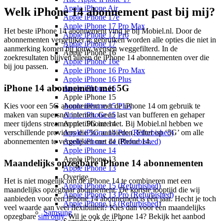
Apple iPhone Air
Welk iPhone 14 abonnement past bij mij?
Apple iPhone 17e
Apple iPhone 17 Pro Max
Het beste iPhone 14 abonnement vind je bij Mobiel.nl. Door de
Apple iPhone 17 Pro
abonnementen vergelijker te gebruiken worden alle opties die niet in
Apple iPhone 17
aanmerking komen bij jouw wensen weggefilterd. In de
Apple iPhone 16
zoekresultaten blijven alleen de iPhone 14 abonnementen over die
Apple iPhone 16e
bij jou passen.
Apple iPhone 16 Pro Max
Apple iPhone 16 Plus
iPhone 14 abonnement met 5G
Apple iPhone 16
Apple iPhone 15
Kies voor een 5G abonnement met de iPhone 14 om gebruik te
Apple iPhone 15 Plus
maken van supersnel internet. Geen last van bufferen en gehaper
Apple iPhone 15
meer tijdens streamen met 5G internet. Bij Mobiel.nl hebben we
Apple iPhone 14
verschillende providers die 5G aanbieden. Filter op ‘5G’ om alle
Apple iPhone 14 Pro (Refurbished)
abonnementen te vergelijken met de iPhone 14.
Apple iPhone 14 (Refurbished)
Apple iPhone 14
Apple iPhone 13
Maandelijks opzegbare iPhone 14 abonnementen
Apple iPhone 13
Overige
Het is niet mogelijk om de iPhone 14 te combineren met een
Apple iPhone 15 (Refurbished)
maandelijks opzegbaar abonnement. De kortste looptijd die wij
Apple iPhone 13 Pro (Refurbished)
aanbieden voor een iPhone 14 abonnement is één jaar. Hecht je toch
Apple iPhone 13 (Refurbished)
veel waarde aan veel flexibiliteit? Kies dan voor een maandelijks
Samsung
opzegbare
sim only
. Wil je ook de iPhone 14? Bekijk het aanbod