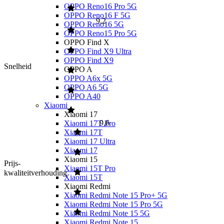
OPPO Reno16 Pro 5G
OPPO Reno16 F 5G
9,2
OPPO Reno16 5G
OPPO Reno15 Pro 5G
OPPO Find X
OPPO Find X9 Ultra
OPPO Find X9
Snelheid
OPPO A
OPPO A6x 5G
OPPO A6 5G
OPPO A40
Xiaomi
Xiaomi 17
9,6
Xiaomi 17T Pro
Xiaomi 17T
Xiaomi 17 Ultra
Xiaomi 17
Xiaomi 15
Prijs-
Xiaomi 15T Pro
kwaliteitverhouding
Xiaomi 15T
Xiaomi Redmi
Xiaomi Redmi Note 15 Pro+ 5G
Xiaomi Redmi Note 15 Pro 5G
Xiaomi Redmi Note 15 5G
Xiaomi Redmi Note 15