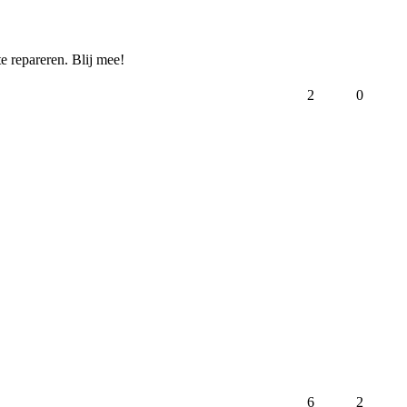
 repareren. Blij mee!  
2
0
6
2