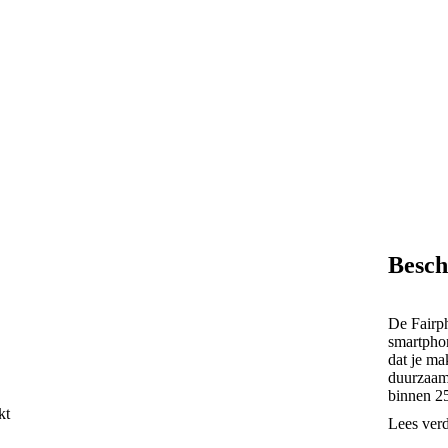
Besch
De Fairph
smartphon
dat je ma
duurzaam 
binnen 2
kt
hieronder
Lees ver