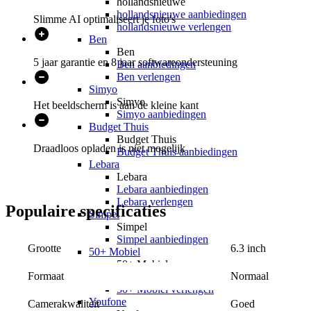
hollandsnieuwe
hollandsnieuwe aanbiedingen
Slimme AI optimaliseert je foto's
hollandsnieuwe verlengen
Ben
Ben
5 jaar garantie en 8 jaar softwareondersteuning
Ben aanbiedingen
Ben verlengen
Simyo
Simyo
Het beeldscherm is aan de kleine kant
Simyo aanbiedingen
Budget Thuis
Budget Thuis
Draadloos opladen is niet mogelijk
Budget Thuis aanbiedingen
Lebara
Lebara
Lebara aanbiedingen
Lebara verlengen
Populaire
specificaties
Simpel
Simpel
Simpel aanbiedingen
6.3 inch
Grootte
50+ Mobiel
50+ Mobiel
Normaal
Formaat
50+ Mobiel aanbiedingen
50+ Mobiel verlengen
Youfone
Goed
Camerakwaliteit