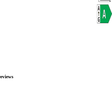
MP om jez
detail in de foto
240 beeld
kun je in
zodat je a
Een tel
Sla jij g
Fairphone
worden ui
Gebruik 
modus bep
zonder af
Je kunt d
als Fiar
batterijb
eviews
Fairphon
IP55-cert