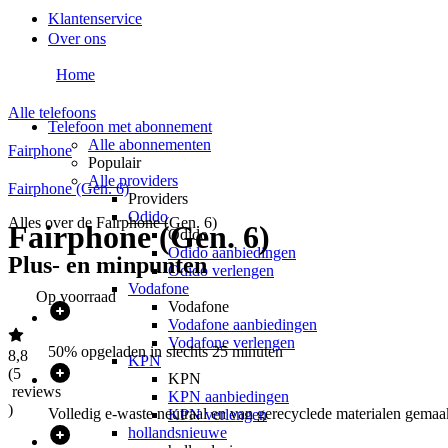
Klantenservice
Over ons
Home
Alle telefoons
Telefoon met abonnement
Alle abonnementen
Fairphone
Populair
Alle providers
Fairphone (Gen. 6)
Providers
Odido
Alles over de
Fairphone (Gen. 6)
Fairphone (Gen. 6)
Odido
Odido aanbiedingen
Plus- en minpunten
Odido verlengen
Vodafone
Op voorraad
Vodafone
Vodafone aanbiedingen
Vodafone verlengen
50% opgeladen in slechts 25 minuten
8,8
KPN
(
5
KPN
reviews
KPN aanbiedingen
)
Volledig e-waste neutraal en van gerecyclede materialen gemaa
KPN verlengen
hollandsnieuwe