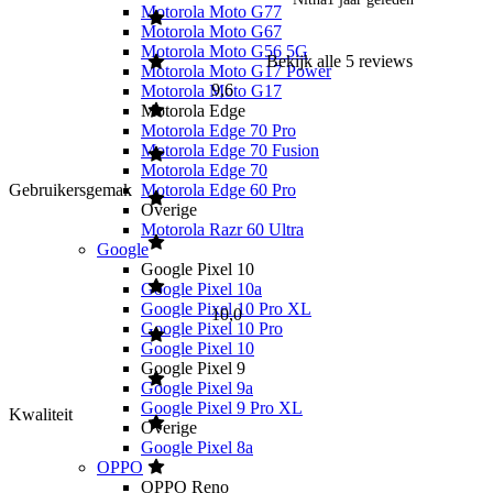
Motorola Moto G77
Motorola Moto G67
Motorola Moto G56 5G
Bekijk alle
5
reviews
Motorola Moto G17 Power
9,6
Motorola Moto G17
Motorola Edge
Motorola Edge 70 Pro
Motorola Edge 70 Fusion
Motorola Edge 70
Gebruikersgemak
Motorola Edge 60 Pro
Overige
Motorola Razr 60 Ultra
Google
Google Pixel 10
Google Pixel 10a
Google Pixel 10 Pro XL
10,0
Google Pixel 10 Pro
Google Pixel 10
Google Pixel 9
Google Pixel 9a
Google Pixel 9 Pro XL
Kwaliteit
Overige
Google Pixel 8a
OPPO
OPPO Reno