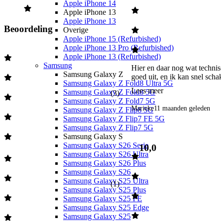
Apple iPhone 14
Apple iPhone 13
Apple iPhone 13
Beoordeling
Overige
Apple iPhone 15 (Refurbished)
Apple iPhone 13 Pro (Refurbished)
Apple iPhone 13 (Refurbished)
Samsung
Hier en daar nog wat technis
Samsung Galaxy Z
goed uit, en ik kan snel schak
Samsung Galaxy Z Fold8 Ultra 5G
Lees meer
Samsung Galaxy Z Fold8 5G
(
3
)
Samsung Galaxy Z Fold7 5G
Marieke
11 maanden geleden
Samsung Galaxy Z Flip8 5G
Samsung Galaxy Z Flip7 FE 5G
Samsung Galaxy Z Flip7 5G
Samsung Galaxy S
Samsung Galaxy S26 Serie
10,0
Samsung Galaxy S26 Ultra
Samsung Galaxy S26 Plus
Samsung Galaxy S26
Samsung Galaxy S25 Ultra
(
1
)
Samsung Galaxy S25 Plus
Samsung Galaxy S25 FE
Samsung Galaxy S25 Edge
Samsung Galaxy S25