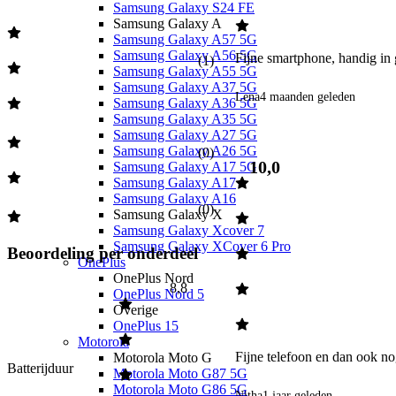
Samsung Galaxy S24 FE
Samsung Galaxy A
Samsung Galaxy A57 5G
Samsung Galaxy A56 5G
Fijne smartphone, handig in 
(
1
)
Samsung Galaxy A55 5G
Samsung Galaxy A37 5G
Lena
4 maanden geleden
Samsung Galaxy A36 5G
Samsung Galaxy A35 5G
Samsung Galaxy A27 5G
Samsung Galaxy A26 5G
(
0
)
10,0
Samsung Galaxy A17 5G
Samsung Galaxy A17
Samsung Galaxy A16
(
0
)
Samsung Galaxy X
Samsung Galaxy Xcover 7
Samsung Galaxy XCover 6 Pro
Beoordeling per onderdeel
OnePlus
OnePlus Nord
8,8
OnePlus Nord 5
Overige
OnePlus 15
Motorola
Fijne telefoon en dan ook n
Motorola Moto G
Batterijduur
Motorola Moto G87 5G
Motorola Moto G86 5G
Nitha
1 jaar geleden