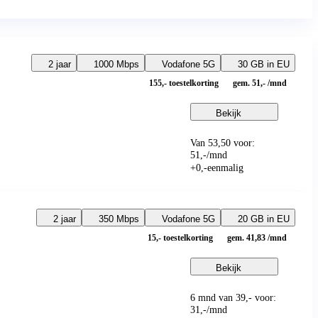
2 jaar
1000 Mbps
Vodafone 5G
30 GB in EU
155,-
toestelkorting
gem. 51,- /mnd
Bekijk
Van 53,50 voor:
51
,
-
/mnd
+
0
,
-
eenmalig
2 jaar
350 Mbps
Vodafone 5G
20 GB in EU
15,-
toestelkorting
gem. 41,83 /mnd
Bekijk
6 mnd van 39,- voor:
31
,
-
/mnd