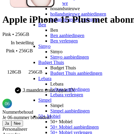
hollandsnieuwe
hollandsnieuwe
hollandsnieuwe aanbiedingen
Apple iPhone 15 Plus met abon
hollandsnieuwe verlengen
Ben
Ben
Pink • 256GB
Ben aanbiedingen
Ben verlengen
In bestelling
Simyo
Pink • 256GB
Simyo
Simyo aanbiedingen
Budget Thuis
Budget Thuis
128GB
256GB
Budget Thuis aanbiedingen
Lebara
Lebara
Lebara aanbiedingen
3 maanden gratis Apple TV
Lebara verlengen
Simpel
06
Simpel
Simpel aanbiedingen
Nummerbehoud
50+ Mobiel
Je 06-nummer behouden?
50+ Mobiel
Ja
Nee
50+ Mobiel aanbiedingen
Personaliseer
50+ Mobiel verlengen