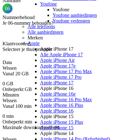
Aanrader
Youfone
06
Youfone
Youfone aanbiedingen
Nummerbehoud
Youfone verlengen
Je 06-nummer behouden?
Alle telefoons
Alle aanbiedingen
Merken
Apple
Klantvoordeel
Apple iPhone 17
Selecteer je thuisprovider
Alle Apple iPhone 17
Apple iPhone Air
Data
Apple iPhone 17e
Wissen
Apple iPhone 17 Pro Max
Vanaf
20 GB
Apple iPhone 17 Pro
Apple iPhone 17
0 GB
Apple iPhone 16
Onbeperkt GB
Apple iPhone 16e
Minuten
Apple iPhone 16 Pro Max
Wissen
Apple iPhone 16 Plus
Vanaf
100 min
Apple iPhone 16
0 min
Apple iPhone 15
Onbeperkt min
Apple iPhone 15 Plus
Maximale downloadsnelheid
Apple iPhone 15
Apple iPhone 14
Apple iPhone 14 Pro (Refurbished)
Wissen