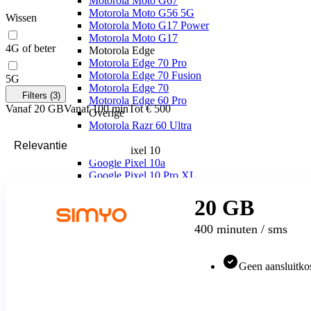
Motorola Moto G67
Motorola Moto G56 5G
Wissen
Motorola Moto G17 Power
Motorola Moto G17
4G of beter
Motorola Edge
Motorola Edge 70 Pro
Motorola Edge 70 Fusion
5G
Motorola Edge 70
Filters
(3)
Motorola Edge 60 Pro
Vanaf 20 GB
Vanaf 100 min
Tot € 500
Overige
Motorola Razr 60 Ultra
Google
Google Pixel 10
Google Pixel 10a
Meest gekozen
Google Pixel 10 Pro XL
Google Pixel 10 Pro
Google Pixel 10
20 GB
Google Pixel 9
Google Pixel 9a
400 minuten / sms
Google Pixel 9 Pro XL
OPPO
OPPO Reno
Geen aansluitkos
OPPO Reno16 Pro 5G
OPPO Reno16 F 5G
OPPO Reno16 5G