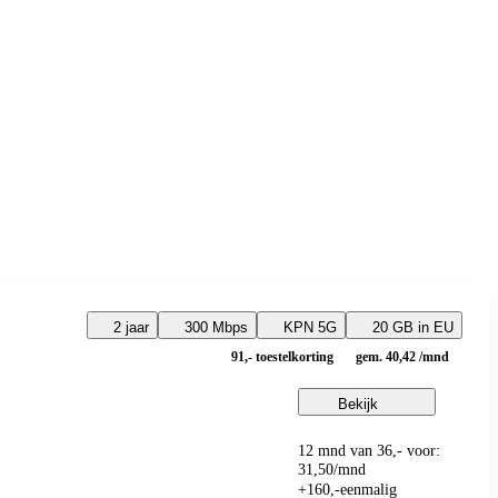
2 jaar
300 Mbps
KPN 5G
20 GB in EU
91,-
toestelkorting
gem. 40,42 /mnd
Bekijk
12 mnd van 36,- voor:
31
,
50
/mnd
+
160
,
-
eenmalig