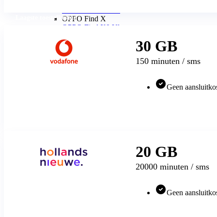
OPPO Reno15 Pro 5G
OPPO Reno15 5G
Laagste toestelkosten
OPPO Find X
OPPO Find X9 Ultra
OPPO A
30 GB
OPPO A6x 5G
OPPO A6 5G
150 minuten / sms
OPPO A40
Xiaomi
Xiaomi 17
Geen aansluitkos
Xiaomi 17T Pro
Xiaomi 17T
Xiaomi 17 Ultra
Xiaomi 17
Xiaomi 15
Xiaomi 15T Pro
Xiaomi 15T
20 GB
Xiaomi Redmi
Xiaomi Redmi Note 15 Pro+ 5G
20000 minuten / sms
Xiaomi Redmi Note 15 Pro 5G
Xiaomi Redmi Note 15 5G
Xiaomi Redmi Note 15
Geen aansluitkos
Xiaomi Redmi 15C
Overige
Xiaomi Redmi A7 Pro