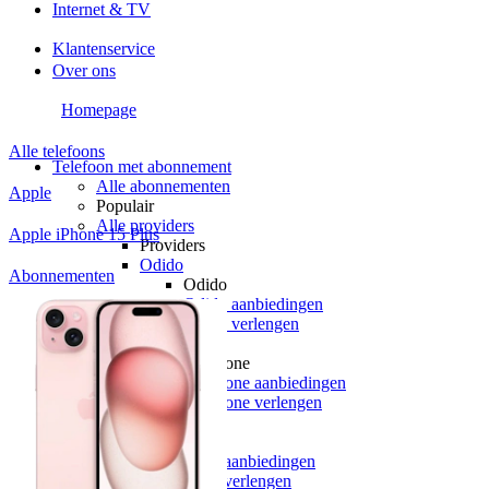
Internet & TV
Klantenservice
Over ons
Homepage
Alle telefoons
Telefoon met abonnement
Alle abonnementen
Apple
Populair
Alle providers
Apple iPhone 15 Plus
Providers
Odido
Abonnementen
Odido
Odido aanbiedingen
Odido verlengen
Vodafone
Vodafone
Vodafone aanbiedingen
Vodafone verlengen
KPN
KPN
KPN aanbiedingen
KPN verlengen