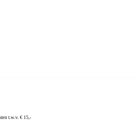
ten t.w.v. € 15,-