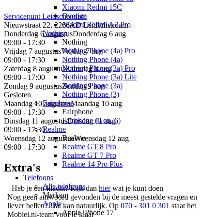
Xiaomi Redmi 15C
Overige
Servicepunt
Leidschendam
Xiaomi Redmi A7 Pro
Nieuwstraat 22, 2266AD Leidschendam
Nothing
Donderdag 6 augustus
Donderdag 6 aug
Nothing
09:00 - 17:30
Nothing Phone (4a) Pro
Vrijdag 7 augustus
Vrijdag 7 aug
Nothing Phone (4a)
09:00 - 17:30
Nothing Phone (3a) Pro
Zaterdag 8 augustus
Zaterdag 8 aug
Nothing Phone (3a) Lite
09:00 - 17:00
Nothing Phone (3a)
Zondag 9 augustus
Zondag 9 aug
Nothing Phone (3)
Gesloten
Fairphone
Maandag 10 augustus
Maandag 10 aug
Fairphone
09:00 - 17:30
Fairphone (Gen. 6)
Dinsdag 11 augustus
Dinsdag 11 aug
Realme
09:00 - 17:30
Realme
Woensdag 12 augustus
Woensdag 12 aug
Realme GT 8 Pro
09:00 - 17:30
Realme GT 7 Pro
Realme 14 Pro Plus
Extra's
Telefoons
Alle telefoons
Heb je een klacht? Kijk dan
hier
wat je kunt doen
Merken
Nog geen antwoord gevonden bij de meest gestelde vragen en
Apple
liever bellen? Dat kan natuurlijk. Op
070 - 301 0 301
staat het
Apple iPhone 17
Mobiel.nl-team voor je klaar