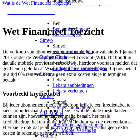
hollandsnieuwe
Wat is de Wet Financieel Toezicht?
hollandsnieuwe aanbiedingen
hollandsnieuwe verlengen
Wet Financieel Toezicht
Ben
Ben
Wet Financieel Toezicht
Ben aanbiedingen
Ben verlengen
Simyo
Simyo
Simyo aanbiedingen
De verkoop van abonnementen met een telefoon valt sinds 1 januari
Budget Thuis
2017 onder de Wet op het Financieel Toezicht (Wft). Dit houdt in
Budget Thuis
dat alle mobiele providers, en ook wij, hierdoor voortaan melden dat
Budget Thuis aanbiedingen
geld lenen geld kost. Maar maak je geen zorgen, want bij ons betaal
Lebara
je altijd 0% rente en heb je geen extra kosten als je in termijnen
Lebara
betaalt.
Lebara aanbiedingen
Lebara verlengen
Voorbeeld krediettabel
Simpel
Simpel
Bij ieder abonnement met een telefoon krijg je een krediettabel te
Simpel aanbiedingen
zien. In onderstaand voorbeeld zie je wat de totale toestelkosten
50+ Mobiel
kunnen zijn, hoeveel je dan eenmalig betaalt, het totale
50+ Mobiel
kredietbedrag, het termijnbedrag en de duur van de overeenkomst.
50+ Mobiel aanbiedingen
Hier zie je ook dat je altijd 0% rente betaalt en er dus geen extra
50+ Mobiel verlengen
kosten in rekening gebracht worden.
Youfone