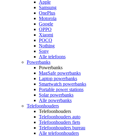
Apple
Samsung
OnePlus
Motorola
Google
OPPO
Xiaomi
POCO
Nothing
Sony
Alle telefoons
Powerbanks
Powerbanks
MagSafe powerbanks
Laptop powerbanks
Smartwatch powerbanks
Portable power stations
Solar powerbanks
Alle powerbanks
Telefoonhouders
Telefoonhouders
Telefoonhouders auto
Telefoonhouders fiets
Telefoonhouders bureau
Alle telefoonhouders