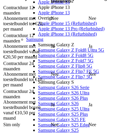
lastentoets?
Apple iPhone 14
Apple iPhone 13
Contractduur 12
Apple iPhone 13
maanden
Overige
Abonnement met
Nee
Nee
Apple iPhone 15 (Refurbished)
toestelbundel tot €20,-
Apple iPhone 13 Pro (Refurbished)
per maand
Apple iPhone 13 (Refurbished)
Contractduur 12
Samsung
maanden
Samsung Galaxy Z
Abonnement met
Ja
Ja
Samsung Galaxy Z Fold8 Ultra 5G
toestelbundel vanaf
Samsung Galaxy Z Fold8 5G
€20,50 per maand
Samsung Galaxy Z Fold7 5G
Contractduur 24
Samsung Galaxy Z Flip8 5G
maanden
Samsung Galaxy Z Flip7 FE 5G
Abonnement met
Nee
Nee
Samsung Galaxy Z Flip7 5G
toestelbundel tot €10,-
Samsung Galaxy S
per maand
Samsung Galaxy S26 Serie
Contractduur 24
Samsung Galaxy S26 Ultra
maanden
Samsung Galaxy S26 Plus
Abonnement met
Samsung Galaxy S26
Ja
Ja
toestelbundel boven
Samsung Galaxy S25 Ultra
vanaf €10,50 per
Samsung Galaxy S25 Plus
maand
Samsung Galaxy S25 FE
Sim only
Nee
Nee
Samsung Galaxy S25 Edge
Samsung Galaxy S25