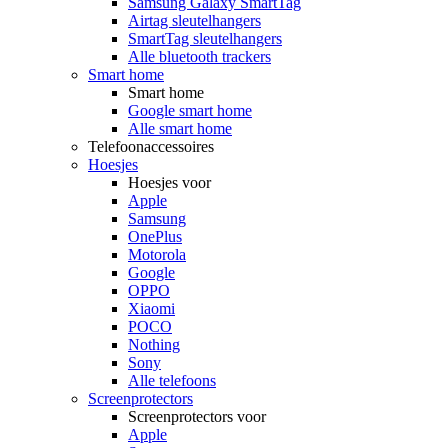
Samsung Galaxy SmartTag
Airtag sleutelhangers
SmartTag sleutelhangers
Alle bluetooth trackers
Smart home
Smart home
Google smart home
Alle smart home
Telefoonaccessoires
Hoesjes
Hoesjes voor
Apple
Samsung
OnePlus
Motorola
Google
OPPO
Xiaomi
POCO
Nothing
Sony
Alle telefoons
Screenprotectors
Screenprotectors voor
Apple