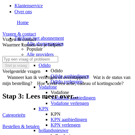
Klantenservice
Over ons
Home
Vragen & contact
Telefoon met abonnement
Vragen & contact
Alle abonnementen
Waarmee kunnen we je helpen?
Populair
Alle providers
Providers
Odido
Stel je vraag
Odido
Veelgestelde vragen
Odido aanbiedingen
Wanneer kan ik verlengen of overstappen?
Wat is de status van
Odido verlengen
mijn bestelling?
Hoe werkt een actie, cadeau of kortingscode?
Vodafone
Vodafone
Stap 3: Lees meer over...
Vodafone aanbiedingen
Vodafone verlengen
KPN
KPN
Categorieën
KPN aanbiedingen
KPN verlengen
Bestellen & betalen
hollandsnieuwe