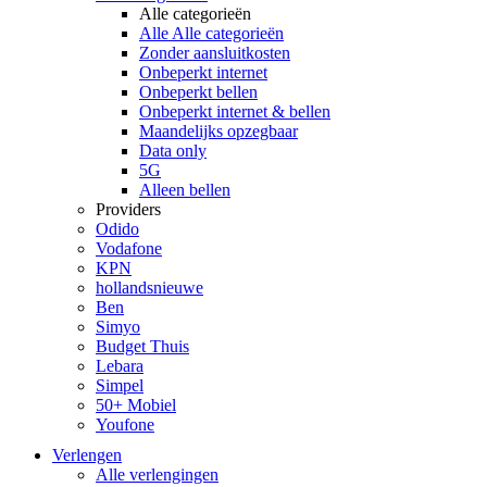
Alle categorieën
Alle Alle categorieën
Zonder aansluitkosten
Onbeperkt internet
Onbeperkt bellen
Onbeperkt internet & bellen
Maandelijks opzegbaar
Data only
5G
Alleen bellen
Providers
Odido
Vodafone
KPN
hollandsnieuwe
Ben
Simyo
Budget Thuis
Lebara
Simpel
50+ Mobiel
Youfone
Verlengen
Alle verlengingen