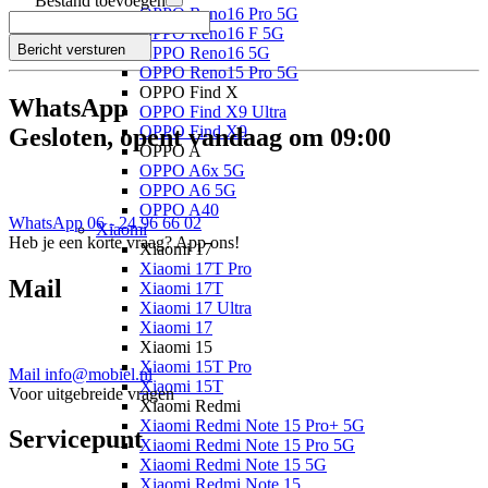
Bestand toevoegen
OPPO Reno16 Pro 5G
OPPO Reno16 F 5G
Bericht versturen
OPPO Reno16 5G
OPPO Reno15 Pro 5G
OPPO Find X
WhatsApp
OPPO Find X9 Ultra
OPPO Find X9
Gesloten, opent vandaag om 09:00
OPPO A
OPPO A6x 5G
OPPO A6 5G
OPPO A40
WhatsApp 06 - 24 96 66 02
Xiaomi
Heb je een korte vraag? App ons!
Xiaomi 17
Xiaomi 17T Pro
Mail
Xiaomi 17T
Xiaomi 17 Ultra
Xiaomi 17
Xiaomi 15
Xiaomi 15T Pro
Mail info@mobiel.nl
Xiaomi 15T
Voor uitgebreide vragen
Xiaomi Redmi
Xiaomi Redmi Note 15 Pro+ 5G
Servicepunt
Xiaomi Redmi Note 15 Pro 5G
Xiaomi Redmi Note 15 5G
Xiaomi Redmi Note 15