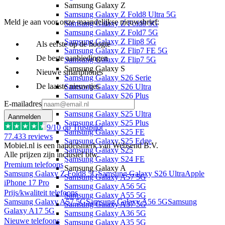
Samsung Galaxy Z
Samsung Galaxy Z Fold8 Ultra 5G
Meld je aan voor onze maandelijkse nieuwsbrief:
Samsung Galaxy Z Fold8 5G
Samsung Galaxy Z Fold7 5G
Samsung Galaxy Z Flip8 5G
Als eerste op de hoogte
Samsung Galaxy Z Flip7 FE 5G
De beste aanbiedingen
Samsung Galaxy Z Flip7 5G
Samsung Galaxy S
Nieuwe smartphones
Samsung Galaxy S26 Serie
De laatste nieuwtjes
Samsung Galaxy S26 Ultra
Samsung Galaxy S26 Plus
E-mailadres
Samsung Galaxy S26
Samsung Galaxy S25 Ultra
Aanmelden
Samsung Galaxy S25 Plus
9
/10 op Trustpilot
Samsung Galaxy S25 FE
77.433
reviews
Samsung Galaxy S25 Edge
Mobiel.nl is een handelsmerk van Websend B.V.
Samsung Galaxy S25
Alle prijzen zijn inclusief btw.
Samsung Galaxy S24 FE
Premium telefoons
Samsung Galaxy A
Samsung Galaxy Z Fold8 5G
Samsung Galaxy S26 Ultra
Apple
Samsung Galaxy A57 5G
iPhone 17 Pro
Samsung Galaxy A56 5G
Prijs/kwaliteit telefoons
Samsung Galaxy A55 5G
Samsung Galaxy A57 5G
Samsung Galaxy A56 5G
Samsung
Samsung Galaxy A37 5G
Galaxy A17 5G
Samsung Galaxy A36 5G
Nieuwe telefoons
Samsung Galaxy A35 5G