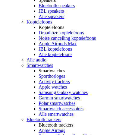
Speakers
Bluetooth speakers
JBL speakers
Alle speakers
Koptelefoons
Koptelefoons
Draadloze koptelefoons
Noise cancelling koptelefoons
Apple Airpods Max
JBL koptelefoons
Alle koptelefoons
Alle audio
Smartwatches
Smartwatches
Sporthorloges
Activity trackers
Apple watches
Samsung Galaxy watches
Garmin smartwatches
Polar smartwatches
Smartwatch accessoires
Alle smartwatches
Bluetooth trackers
Bluetooth trackers
Apple Airtags