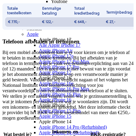
Youfone
Youfone aanbiedingen
Youfone verlengen
Alle telefoons
Alle aanbiedingen
Merken
Apple
Apple iPhone 17
Telefoon afbetalen in termijnen
Alle Apple iPhone 17
Apple iPhone Air
Bij een mobiel abonnement kan je er voor kiezen om je telefoon af
Apple iPhone 17e
te betalen in maandelijkse termijnen. Bij het afbetalen van je
Apple iPhone 17 Pro Max
telefoon in termijnen ga je vaak een betalingsverplichting aan van 24
Apple iPhone 17 Pro
(of 12) maanden. Het is goed om je hier bewust van te zijn voordat
Apple iPhone 17
je het abonnement afsluit, zodat je op een verantwoorde manier je
Apple iPhone 16
geld besteedt. Vandaar dat wij verplicht nagaan of het volgens het
Apple iPhone 16e
Nationaal Instituut voor Budgetvoorlichting voor jou
Apple iPhone 16 Pro Max
verantwoordelijk is om een abonnement met telefoon af te sluiten.
Apple iPhone 16 Plus
We stellen je een aantal vragen, zoals: wat je gezinssamenstelling is,
Apple iPhone 16
wat je inkomen per maand is en wat je woonlasten zijn. Dit wordt
Apple iPhone 15
een inkomens- en lastentoets genoemd. Met deze informatie checkt
Apple iPhone 15 Plus
je provider bij het BKR of zij je toestelbundel van meer dan €250,-
Apple iPhone 15
mogen goedkeuren.
Apple iPhone 14
Apple iPhone 14 Pro (Refurbished)
Inkomen- en
Apple iPhone 14 (Refurbished)
Wat bestel je?
BKR-registratie?