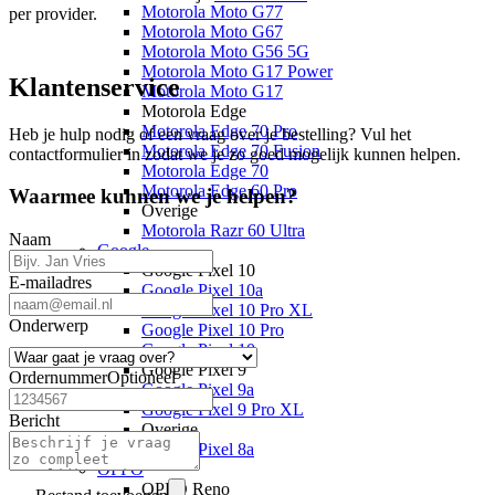
Motorola Moto G77
per provider.
Motorola Moto G67
Motorola Moto G56 5G
Motorola Moto G17 Power
Klantenservice
Motorola Moto G17
Motorola Edge
Motorola Edge 70 Pro
Heb je hulp nodig of een vraag over je bestelling? Vul het
Motorola Edge 70 Fusion
contactformulier in zodat we je zo goed mogelijk kunnen helpen.
Motorola Edge 70
Motorola Edge 60 Pro
Waarmee kunnen we je helpen?
Overige
Motorola Razr 60 Ultra
Naam
Google
Google Pixel 10
E-mailadres
Google Pixel 10a
Google Pixel 10 Pro XL
Onderwerp
Google Pixel 10 Pro
Google Pixel 10
Google Pixel 9
Ordernummer
Optioneel
Google Pixel 9a
Google Pixel 9 Pro XL
Bericht
Overige
Google Pixel 8a
OPPO
OPPO Reno