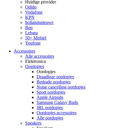
Huidige provider
Odido
Vodafone
KPN
hollandsnieuwe
Ben
Lebara
50+ Mobiel
Youfone
Accessoires
Alle accessoires
Elektronica
Oordopjes
Oordopjes
Draadloze oordopjes
Bedrade oordopjes
Noise cancelling oordopjes
Sport oordopjes
Apple Airpods
Samsung Galaxy Buds
JBL oordopjes
Oordopjes accessoires
Alle oordopjes
Speakers