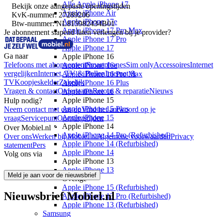
Alle Apple iPhone 17
Bekijk onze
aangepaste openingstijden
Apple iPhone Air
KvK-nummer: 27289206
Apple iPhone 17e
Btw-nummer: NL815982434B01
Apple iPhone 17 Pro Max
Je abonnement slapend laten verlengen bij je provider?
Apple iPhone 17 Pro
Apple iPhone 17
Ga naar
Apple iPhone 16
Telefoons met abonnement
Smartphones
Sim only
Accessoires
Internet
Apple iPhone 16e
vergelijken
Internet, TV & Bellen
Internet &
Apple iPhone 16 Pro Max
TV
Koopjeskelder
Zakelijk
Apple iPhone 16 Plus
Vragen & contact
Orderstatus
Retour & reparatie
Nieuws
Apple iPhone 16
Apple iPhone 15
Hulp nodig?
Apple iPhone 15 Plus
Neem contact met ons op
Vind het antwoord op je
Apple iPhone 15
vraag
Servicepunt
Openingstijden
Apple iPhone 14
Over Mobiel.nl
Apple iPhone 14 Pro (Refurbished)
Over ons
Werken bij Mobiel.nl
Algemene voorwaarden
Privacy
Apple iPhone 14 (Refurbished)
statement
Pers
Apple iPhone 14
Volg ons via
Apple iPhone 13
Apple iPhone 13
Meld je aan voor de nieuwsbrief
Overige
Apple iPhone 15 (Refurbished)
Nieuwsbrief Mobiel.nl
Apple iPhone 13 Pro (Refurbished)
Apple iPhone 13 (Refurbished)
Samsung