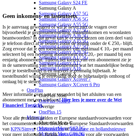
Samsung Galaxy S24 FE
Samsung Galaxy A
Samsung Galaxy A57 5G
Geen inkomens- en lastentoets
Samsung Galaxy A56 5G
Samsung Galaxy A55 5G
Is je aanvraag geweigerd of wil je liever niet de vragen over
Samsung Galaxy A37 5G
bijvoorbeeld je gezinssamenstelling, maandinkomen en woonlasten
Samsung Galaxy A36 5G
beantwoorden? In dat geval kan je er voor kiezen om (een deel van)
Samsung Galaxy A35 5G
je telefoon direct af te betalen zodat de lening onder de € 250,- blijft.
Samsung Galaxy A27 5G
Zorg ervoor dat je een toestelbundel van maximaal € 10,- per maand
Samsung Galaxy A26 5G
selecteert bij een tweejarig abonnement en € 20,- per maand bij een
Samsung Galaxy A17 5G
eenjarig abonnement. Tijdens het kiezen van een abonnement zie je
Samsung Galaxy A17
in de samenvatting van het abonnement wat het maandelijkse bedrag
Samsung Galaxy A16
voor je toestelbundel is en hoeveel je eenmalig bijbetaalt. Je
Samsung Galaxy X
toestelbundel wijzig je eenvoudig door de bijbetaalprijs omhoog of
Samsung Galaxy Xcover 7
omlaag bij te stellen.
Samsung Galaxy XCover 6 Pro
OnePlus
Meer informatie over wat er verandert bij het afsluiten van een
OnePlus Nord
abonnement met een telefoon?
Hier lees je meer over de Wet
OnePlus Nord 5
Financieel Toezicht.
Overige
OnePlus 15
Motorola
Voor alle providers gelden er Europese standaardvoorwaarden voor
Motorola Moto G
het consumentenkrediet. Bekijk de Europese Standaardvoorwaarden
Motorola Moto G87 5G
van
KPN/Simyo
,
Odido en Ben
of
Vodafone en hollandsnieuwe
Motorola Moto G86 5G
voor meer informatie. Bekijk
ons overzicht
voor alle voorwaarden