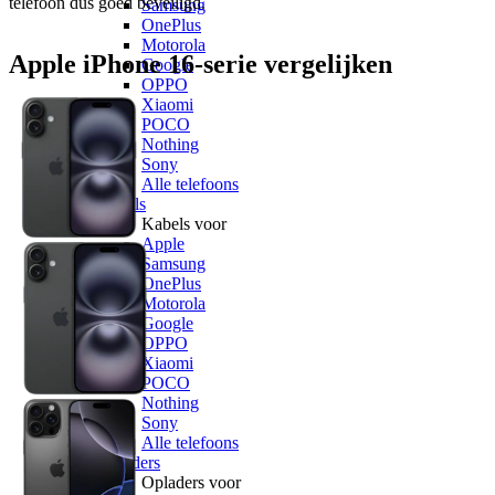
telefoon dus goed beveiligd. 
Samsung
OnePlus
Motorola
Apple iPhone 16-serie vergelijken
Google
OPPO
Xiaomi
POCO
Nothing
Sony
Alle telefoons
Kabels
Kabels voor
Apple
Samsung
OnePlus
Motorola
Google
OPPO
Xiaomi
POCO
Nothing
Sony
Alle telefoons
Opladers
Opladers voor