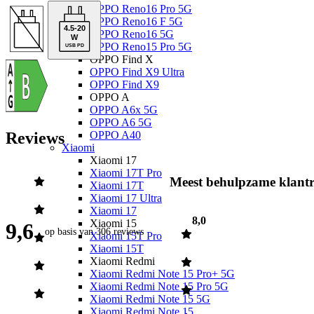
OPPO Reno16 Pro 5G
OPPO Reno16 F 5G
4.5
-
20
OPPO Reno16 5G
W
OPPO Reno15 Pro 5G
USB PD
OPPO Find X
OPPO Find X9 Ultra
OPPO Find X9
OPPO A
OPPO A6x 5G
OPPO A6 5G
Reviews
OPPO A40
Xiaomi
Xiaomi 17
Xiaomi 17T Pro
Meest behulpzame klantr
Xiaomi 17T
Xiaomi 17 Ultra
Xiaomi 17
8,0
Xiaomi 15
9,6
op basis van
306 reviews
Xiaomi 15T Pro
Xiaomi 15T
Xiaomi Redmi
Xiaomi Redmi Note 15 Pro+ 5G
Xiaomi Redmi Note 15 Pro 5G
Xiaomi Redmi Note 15 5G
Xiaomi Redmi Note 15