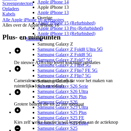
Apple iPhone 14
Screenprotectors
Apple iPhone 13
Opladers
Apple iPhone 13
Kabels
Overige
Alle
Apple iPhone 16
accessoires
Apple iPhone 15 (Refurbished)
Alles over de
Apple iPhone 16
Apple iPhone 13 Pro (Refurbished)
Apple iPhone 13 (Refurbished)
Plus- en minpunten
Samsung
Samsung Galaxy Z
Samsung Galaxy Z Fold8 Ultra 5G
Samsung Galaxy Z Fold8 5G
Samsung Galaxy Z Fold7 5G
De nieuwe A18-chip levert krachtige prestaties
Samsung Galaxy Z Flip8 5G
Samsung Galaxy Z Flip7 FE 5G
Samsung Galaxy Z Flip7 5G
Cameralenzen staan onder elkaar voor het maken van
Samsung Galaxy S
ruimtelijke foto's en video's
Samsung Galaxy S26 Serie
Samsung Galaxy S26 Ultra
Samsung Galaxy S26 Plus
Samsung Galaxy S26
Grotere batterij die tot 22 uur meegaat
Samsung Galaxy S25 Ultra
Samsung Galaxy S25 Plus
Samsung Galaxy S25 FE
Kies zelf welke functie je wil koppelen aan de actieknop
Samsung Galaxy S25 Edge
Samsung Galaxy S25