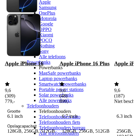
Apple
Samsung
OnePlus
Motorola
Google
OPPO
Xiaomi
POCO
Nothing
Sony
Alle telefoons
Powerbanks
Apple iPhone 16
Apple iPhone 16 Plus
Apple iP
Powerbanks
MagSafe powerbanks
Laptop powerbanks
Smartwatch powerbanks
Portable power stations
9,6
9,6
9,6
Solar powerbanks
(
309
)
(
48
)
(
187
)
Alle powerbanks
779
,
-
899
,
-
Niet besch
Telefoonhouders
Telefoonhouders
Grootte
6.1 inch
6.7 inch
6.3 inch
Telefoonhouders auto
Telefoonhouders fiets
Opslagcapaciteit
Telefoonhouders bureau
128GB, 256GB, 512GB
128GB, 256GB, 512GB
256GB, 
Alle telefoonhouders