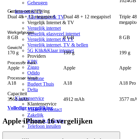
1024GB
Geheugen
Camera-omschrijving
Internet & TV
Dual 48 + 12 megapixel
Dual 48 + 12 megapixel
Triple 48
Alle internet & TV
megapixe
Vergelijk Internet & TV
Vergelijk internet
Werkgeheugen
Vergelijk glasvezel internet
8 GB
8 GB
8 GB
Vergelijk internet & TV
Vergelijk internet, TV & bellen
Gewicht
5G Klik&Klaar internet
170 g
199 g
199 g
Providers
KPN
Processor merk
Ziggo
Apple
Apple
Apple
Odido
Youfone
Processor versie
A18
A18
A18 Pro
Budget Thuis
Delta
Capaciteit
Klantenservice
3561 mAh
4912 mAh
3577 mA
Klantenservice
Volledige vergelijking
Vragen & contact
Zakelijk
Apple iPhone 16 vergelijken
Retour & reparatie
Telefoon inruilen
Over ons