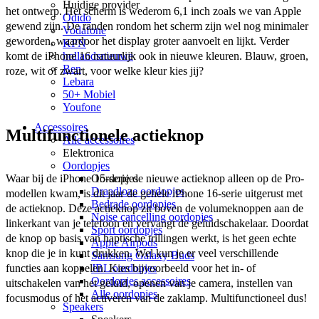
Huidige provider
het ontwerp. Het scherm is wederom 6,1 inch zoals we van Apple 
Odido
gewend zijn. De randen rondom het scherm zijn wel nog minimaler 
Vodafone
geworden, waardoor het display groter aanvoelt en lijkt. Verder 
KPN
komt de iPhone 16 natuurlijk ook in nieuwe kleuren. Blauw, groen, 
hollandsnieuwe
Ben
roze, wit of zwart, voor welke kleur kies jij? 
Lebara
50+ Mobiel
Youfone
Accessoires
Multifunctionele actieknop
Alle accessoires
Elektronica
Oordopjes
Oordopjes
Waar bij de iPhone 15-serie de nieuwe actieknop alleen op de Pro-
Draadloze oordopjes
modellen kwam, is dit jaar de gehele iPhone 16-serie uitgerust met 
Bedrade oordopjes
de actieknop. Deze actieknop zit boven de volumeknoppen aan de 
Noise cancelling oordopjes
linkerkant van je telefoon en vervangt de geluidschakelaar. Doordat 
Sport oordopjes
de knop op basis van haptische trillingen werkt, is het geen echte 
Apple Airpods
knop die je in kunt drukken. Wel kun je er veel verschillende 
Samsung Galaxy Buds
JBL oordopjes
functies aan koppelen. Kies bijvoorbeeld voor het in- of 
Oordopjes accessoires
uitschakelen van het geluid, openen van je camera, instellen van 
Alle oordopjes
focusmodus of het activeren van de zaklamp. Multifunctioneel dus! 
Speakers