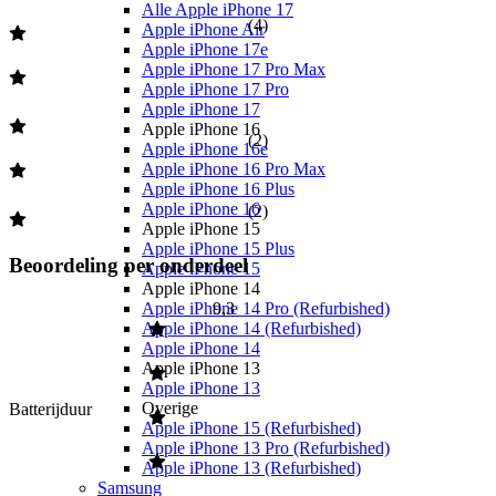
Alle Apple iPhone 17
(
4
)
Apple iPhone Air
Apple iPhone 17e
Apple iPhone 17 Pro Max
Apple iPhone 17 Pro
Apple iPhone 17
Apple iPhone 16
(
2
)
Apple iPhone 16e
Apple iPhone 16 Pro Max
Apple iPhone 16 Plus
Apple iPhone 16
(
2
)
Apple iPhone 15
Apple iPhone 15 Plus
Beoordeling per onderdeel
Apple iPhone 15
Apple iPhone 14
Apple iPhone 14 Pro (Refurbished)
9,3
Apple iPhone 14 (Refurbished)
Apple iPhone 14
Apple iPhone 13
Apple iPhone 13
Overige
Batterijduur
Apple iPhone 15 (Refurbished)
Apple iPhone 13 Pro (Refurbished)
Apple iPhone 13 (Refurbished)
Samsung