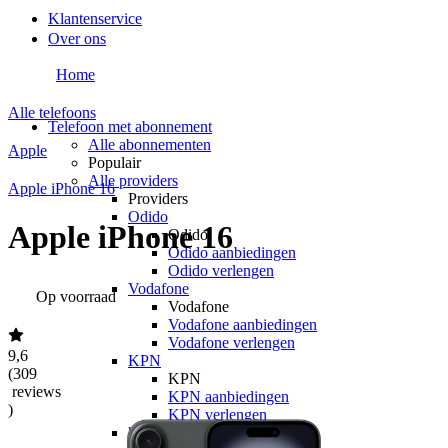
Klantenservice
Over ons
Home
Alle telefoons
Telefoon met abonnement
Alle abonnementen
Apple
Populair
Alle providers
Apple iPhone 16
Providers
Odido
Apple iPhone 16
Odido
Odido aanbiedingen
Odido verlengen
Vodafone
Op voorraad
Vodafone
Vodafone aanbiedingen
Vodafone verlengen
9,6
KPN
(
309
KPN
reviews
KPN aanbiedingen
)
KPN verlengen
hollandsnieuwe