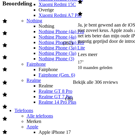
Beoordeling
Xiaomi Redmi 15C
Overige
Xiaomi Redmi A7 Pro
Nothing
Ja, je bent gewend aan de iOS
Nothing
niet zoveel keus. Apple zoals A
Nothing Phone (4a) Pro
net iets beter dan mijn oude iP
Nothing Phone (4a)
gunstig geprijsd door de introdu
Nothing Phone (3a) Pro
(
262
)
Nothing Phone (3a) Lite
Nothing Phone (3a)
Lees meer
Nothing Phone (3)
17"
Fairphone
10 maanden geleden
Fairphone
Fairphone (Gen. 6)
Realme
Bekijk alle
306
reviews
Realme
Realme GT 8 Pro
Realme GT 7 Pro
(
36
)
Realme 14 Pro Plus
Telefoons
Alle telefoons
Merken
Apple
Apple iPhone 17