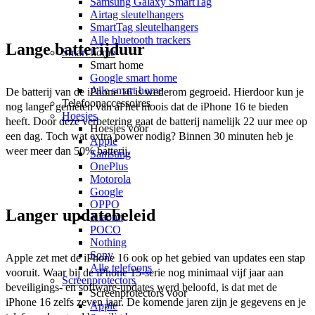
Samsung Galaxy SmartTag
Airtag sleutelhangers
SmartTag sleutelhangers
Alle bluetooth trackers
Lange batterijduur
Smart home
Smart home
Google smart home
Alle smart home
De batterij van de iPhone 16 is wederom gegroeid. Hierdoor kun je 
Telefoonaccessoires
nog langer genieten van al het moois dat de iPhone 16 te bieden 
Hoesjes
heeft. Door deze verbetering gaat de batterij namelijk 22 uur mee op 
Hoesjes voor
een dag. Toch wat extra power nodig? Binnen 30 minuten heb je 
Apple
weer meer dan 50% batterij.
Samsung
OnePlus
Motorola
Google
OPPO
Langer updatebeleid
Xiaomi
POCO
Nothing
Sony
Apple zet met de iPhone 16 ook op het gebied van updates een stap 
Alle telefoons
vooruit. Waar bij de iPhone 15-serie nog minimaal vijf jaar aan 
Screenprotectors
beveiligings- en software-updates werd beloofd, is dat met de 
Screenprotectors voor
iPhone 16 zelfs zeven jaar. De komende jaren zijn je gegevens en je 
Apple