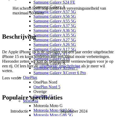
Samsung Galaxy S24 FE
Samsung Galaxy A
Het scherm heeft nog steeds een verversingssnelheid van
Samsung Galaxy A57 5G
maximaal 60 Hertz
Samsung Galaxy A56 5G
Samsung Galaxy A55 5G
Samsung Galaxy A37 5G
Samsung Galaxy A36 5G
Samsung Galaxy A35 5G
Beschrijving
Samsung Galaxy A27 5G
Samsung Galaxy A26 5G
Samsung Galaxy A17 5G
De Apple iPhone 16 is de opvolger van een jaar eerder uitgebrachte
Samsung Galaxy A17
iPhone 15 en komt wederom met een aantal mooie verbeteringen.
Samsung Galaxy A16
Hieronder zetten we kort de belangrijkste vernieuwingen voor je op
Samsung Galaxy X
een rij. Of lees hier de
uitgebreide omschrijving
als je meer wil
Samsung Galaxy Xcover 7
weten.
Samsung Galaxy XCover 6 Pro
OnePlus
Lees verder
6,1 inch scherm
OnePlus Nord
De camera's zijn verticaal in het camera-eiland onder elkaar
OnePlus Nord 5
geplaatst
Overige
Krachtige A18-chip
OnePlus 15
Populaire
specificaties
Cameraregelaar om de camera mee te bedienen
Motorola
Mute-schakelaar is nu een actieknop
Motorola Moto G
USB-C aansluiting
Motorola Moto G87 5G
Introductie
September 2024
Kleuren: blauw, groen, roze, wit en zwart
Motorola Moto G86 5G