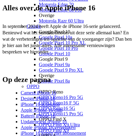
Motorola Edge 70
Alles over de Apple iPhone 16
Motorola Edge 60 Pro
Overige
Motorola Razr 60 Ultra
Google
In september 2024 heeft Apple de iPhone 16-serie gelanceerd. 
Google Pixel 10
Benieuwd wat het standaardmodel uit deze serie allemaal kan? En 
Google Pixel 10a
wat de verbeteringen ten opzichte van de voorganger zijn? Dan ben 
Google Pixel 10 Pro XL
je hier aan het juiste adres. Alle interessante vernieuwingen 
Google Pixel 10 Pro
bespreken we hieronder.  
Google Pixel 10
Google Pixel 9
Google Pixel 9a
Google Pixel 9 Pro XL
Overige
Op deze pagina
Google Pixel 8a
OPPO
OPPO Reno
Camera iPhone 16
OPPO Reno16 Pro 5G
Design iPhone 16
OPPO Reno16 F 5G
iPhone 16 actieknop
OPPO Reno16 5G
Apple iPhone 16 chip
OPPO Reno15 Pro 5G
Batterij iPhone 16
OPPO Find X
Updatebeleid iPhone 16
OPPO Find X9 Ultra
Apple iPhone 16 vergelijken
OPPO Find X9
iPhone 16 kopen met abonnement
OPPO A