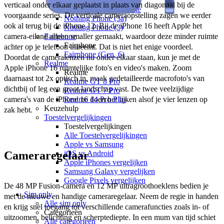
Nothing Phone (3a) Pro
verticaal onder elkaar geplaatst in plaats van diagonaal bij de 
Nothing Phone (3a) Lite
voorgaande series. De verticale cameraopstelling zagen we eerder 
Nothing Phone (3a)
ook al terug bij de iPhone 12. Bij de iPhone 16 heeft Apple het 
Nothing Phone (3)
camera-eiland alleen smaller gemaakt, waardoor deze minder ruimte 
Fairphone
Fairphone
achter op je telefoon inneemt. Dat is niet het enige voordeel. 
Fairphone (Gen. 6)
Doordat de cameralenzen nu onder elkaar staan, kun je met de 
Realme
Apple iPhone 16 ruimtelijke foto's en video's maken. Zoom 
Realme
daarnaast tot 2x optisch in, maak gedetailleerde macrofoto's van 
Realme GT 8 Pro
dichtbij of leg een groot landschap vast. De twee veelzijdige 
Realme GT 7 Pro
camera's van de iPhone 16 doen het lijken alsof je vier lenzen op 
Realme 14 Pro Plus
Keuzehulp
zak hebt.
Toestelvergelijkingen
Toestelvergelijkingen
Alle Toestelvergelijkingen
Apple vs Samsung
Cameraregelaar
iOS vs Android
Apple iPhones vergelijken
Samsung Galaxy vergelijken
Google Pixels vergelijken
De 48 MP Fusion-camera en 12 MP ultragroothoeklens bedien je 
Sim only
met de nieuwe en handige cameraregelaar. Neem de regie in handen 
Alle sim only
en krijg snel toegang tot verschillende camerafuncties zoals in- of 
Categorieën
uitzoomen, belichting en scherptediepte. In een mum van tijd schiet 
Alle categorieën