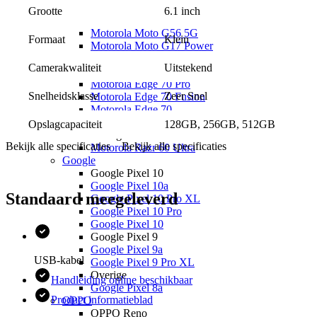
Opslagcapaciteit: 128, 256 of 512 GB
Motorola Moto G77
6.1 inch
Grootte
Motorola Moto G67
Motorola Moto G56 5G
Zoek je een andere telefoon uit de
Apple iPhone 16-serie
? Bekijk
Klein
Formaat
Motorola Moto G17 Power
dan de
iPhone 16 Plus
,
iPhone 16 Pro
en
iPhone 16 Pro Max
bij
Motorola Moto G17
Mobiel.nl.
Uitstekend
Camerakwaliteit
Motorola Edge
Motorola Edge 70 Pro
Zeer Snel
Snelheidsklasse
Motorola Edge 70 Fusion
Motorola Edge 70
Motorola Edge 60 Pro
128GB, 256GB, 512GB
Opslagcapaciteit
Overige
Bekijk alle specificaties
Bekijk alle specificaties
Motorola Razr 60 Ultra
Google
Google Pixel 10
Google Pixel 10a
Standaard meegeleverd
Google Pixel 10 Pro XL
Google Pixel 10 Pro
Google Pixel 10
Google Pixel 9
Google Pixel 9a
USB-kabel
Google Pixel 9 Pro XL
Overige
Handleiding online beschikbaar
Google Pixel 8a
Product informatieblad
OPPO
OPPO Reno