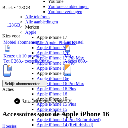
Youfone
Youfone aanbiedingen
Black • 128GB
Youfone verlengen
Alle telefoons
Alle aanbiedingen
128GB
Merken
Apple
Kies voor
Apple iPhone 17
Mobiel abonnement
Los toestel
Alle Apple iPhone 17
Apple iPhone Air
Apple iPhone 17e
Keuze uit 10 providers
779
,
-
Apple iPhone 17 Pro Max
Tot
€ 263,-
toestelkorting
Advies
869,-
Apple iPhone 17 Pro
Apple iPhone 17
Apple iPhone 16
Apple iPhone 16e
Apple iPhone 16 Pro Max
Bekijk abonnementen
Apple iPhone 16 Plus
Acties
Apple iPhone 16
Apple iPhone 15
3 maanden gratis Apple TV
Apple iPhone 15 Plus
Apple iPhone 15
Accessoires voor de
Apple iPhone 16
Apple iPhone 14
Apple iPhone 14 Pro (Refurbished)
Apple iPhone 14 (Refurbished)
Hoesjes