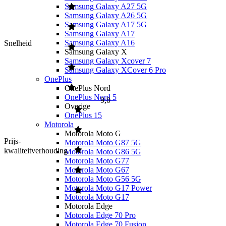
Samsung Galaxy A27 5G
Samsung Galaxy A26 5G
Samsung Galaxy A17 5G
Samsung Galaxy A17
Samsung Galaxy A16
Snelheid
Samsung Galaxy X
Samsung Galaxy Xcover 7
Samsung Galaxy XCover 6 Pro
OnePlus
OnePlus Nord
OnePlus Nord 5
9,0
Overige
OnePlus 15
Motorola
Motorola Moto G
Prijs-
Motorola Moto G87 5G
kwaliteitverhouding
Motorola Moto G86 5G
Motorola Moto G77
Motorola Moto G67
Motorola Moto G56 5G
Motorola Moto G17 Power
Motorola Moto G17
Motorola Edge
Motorola Edge 70 Pro
Motorola Edge 70 Fusion