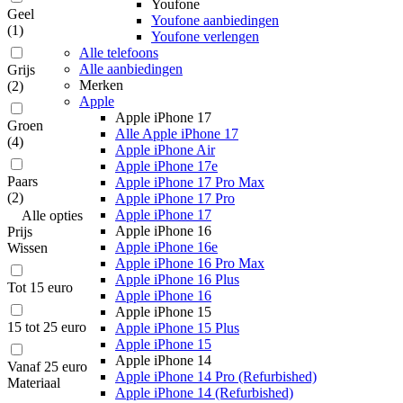
Youfone
Geel
Youfone aanbiedingen
(
1
)
Youfone verlengen
Alle telefoons
Alle aanbiedingen
Grijs
Merken
(
2
)
Apple
Apple iPhone 17
Groen
Alle Apple iPhone 17
(
4
)
Apple iPhone Air
Apple iPhone 17e
Paars
Apple iPhone 17 Pro Max
(
2
)
Apple iPhone 17 Pro
Apple iPhone 17
Alle
opties
Apple iPhone 16
Prijs
Apple iPhone 16e
Wissen
Apple iPhone 16 Pro Max
Apple iPhone 16 Plus
Tot 15 euro
Apple iPhone 16
Apple iPhone 15
15 tot 25 euro
Apple iPhone 15 Plus
Apple iPhone 15
Apple iPhone 14
Vanaf 25 euro
Apple iPhone 14 Pro (Refurbished)
Materiaal
Apple iPhone 14 (Refurbished)