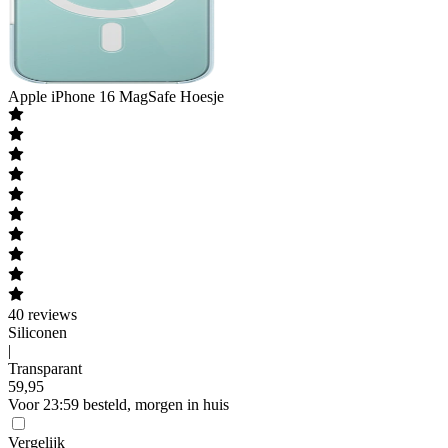
Apple
iPhone 16 MagSafe Hoesje
40
reviews
Siliconen
|
Transparant
59
,
95
Voor 23:59 besteld, morgen in huis
Vergelijk