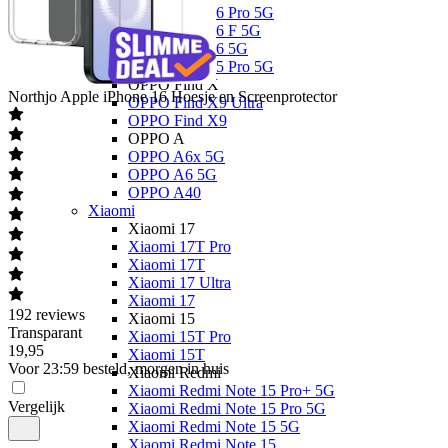
OPPO Reno16 Pro 5G
OPPO Reno16 F 5G
OPPO Reno16 5G
OPPO Reno15 Pro 5G
OPPO Find X
Northjo
Apple iPhone 16 Hoesje en Screenprotector
OPPO Find X9 Ultra
OPPO Find X9
OPPO A
OPPO A6x 5G
OPPO A6 5G
OPPO A40
Xiaomi
Xiaomi 17
Xiaomi 17T Pro
Xiaomi 17T
Xiaomi 17 Ultra
Xiaomi 17
192
reviews
Xiaomi 15
Transparant
Xiaomi 15T Pro
19
,
95
Xiaomi 15T
Voor 23:59 besteld, morgen in huis
Xiaomi Redmi
Xiaomi Redmi Note 15 Pro+ 5G
Vergelijk
Xiaomi Redmi Note 15 Pro 5G
Xiaomi Redmi Note 15 5G
Xiaomi Redmi Note 15