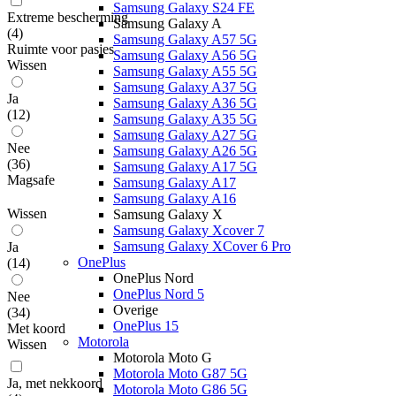
Samsung Galaxy S24 FE
Extreme bescherming
Samsung Galaxy A
(
4
)
Samsung Galaxy A57 5G
Ruimte voor pasjes
Samsung Galaxy A56 5G
Wissen
Samsung Galaxy A55 5G
Samsung Galaxy A37 5G
Ja
Samsung Galaxy A36 5G
(
12
)
Samsung Galaxy A35 5G
Samsung Galaxy A27 5G
Nee
Samsung Galaxy A26 5G
(
36
)
Samsung Galaxy A17 5G
Magsafe
Samsung Galaxy A17
Samsung Galaxy A16
Wissen
Samsung Galaxy X
Samsung Galaxy Xcover 7
Samsung Galaxy XCover 6 Pro
Ja
OnePlus
(
14
)
OnePlus Nord
OnePlus Nord 5
Nee
Overige
(
34
)
OnePlus 15
Met koord
Motorola
Wissen
Motorola Moto G
Motorola Moto G87 5G
Ja, met nekkoord
Motorola Moto G86 5G