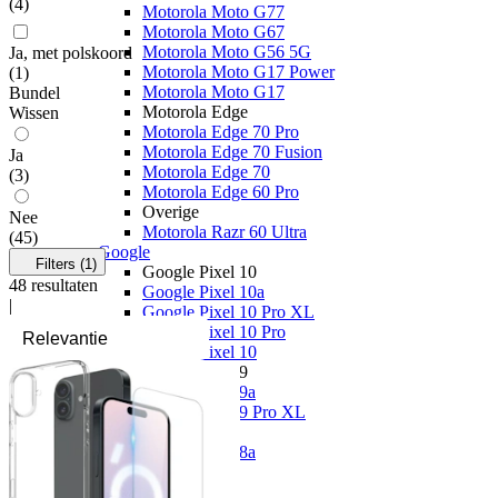
(
4
)
Motorola Moto G77
Motorola Moto G67
Motorola Moto G56 5G
Ja, met polskoord
Motorola Moto G17 Power
(
1
)
Motorola Moto G17
Bundel
Motorola Edge
Wissen
Motorola Edge 70 Pro
Motorola Edge 70 Fusion
Ja
Motorola Edge 70
(
3
)
Motorola Edge 60 Pro
Overige
Nee
Motorola Razr 60 Ultra
(
45
)
Google
Filters
(1)
Google Pixel 10
48
resultaten
Google Pixel 10a
|
Google Pixel 10 Pro XL
Google Pixel 10 Pro
Google Pixel 10
Google Pixel 9
Google Pixel 9a
Google Pixel 9 Pro XL
Overige
Google Pixel 8a
OPPO
OPPO Reno