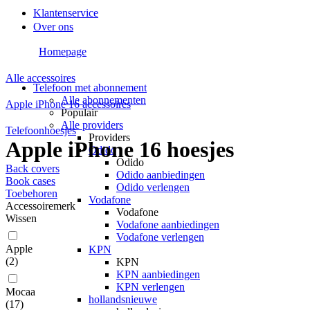
Klantenservice
Over ons
Homepage
Alle accessoires
Telefoon met abonnement
Alle abonnementen
Apple iPhone 16 accessoires
Populair
Alle providers
Telefoonhoesjes
Providers
Apple iPhone 16 hoesjes
Odido
Odido
Back covers
Odido aanbiedingen
Book cases
Odido verlengen
Toebehoren
Vodafone
Accessoiremerk
Vodafone
Wissen
Vodafone aanbiedingen
Vodafone verlengen
Apple
KPN
(
2
)
KPN
KPN aanbiedingen
KPN verlengen
Mocaa
hollandsnieuwe
(
17
)