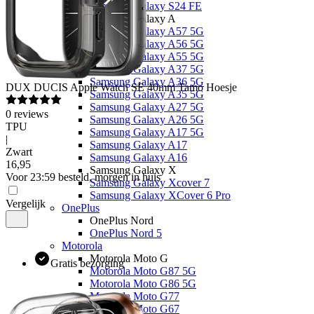
Samsung Galaxy S24 FE
Samsung Galaxy A
Samsung Galaxy A57 5G
Samsung Galaxy A56 5G
Samsung Galaxy A55 5G
Samsung Galaxy A37 5G
Samsung Galaxy A36 5G
DUX DUCIS
Apple Watch SE 40mm Tamo Hoesje
Samsung Galaxy A35 5G
Samsung Galaxy A27 5G
0
reviews
Samsung Galaxy A26 5G
TPU
Samsung Galaxy A17 5G
|
Samsung Galaxy A17
Zwart
Samsung Galaxy A16
16
,
95
Samsung Galaxy X
Voor 23:59 besteld, morgen in huis
Samsung Galaxy Xcover 7
Samsung Galaxy XCover 6 Pro
Vergelijk
OnePlus
OnePlus Nord
OnePlus Nord 5
Motorola
Motorola Moto G
Gratis bezorging
Motorola Moto G87 5G
Motorola Moto G86 5G
Motorola Moto G77
Motorola Moto G67