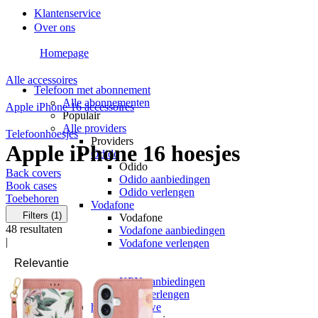
Klantenservice
Over ons
Homepage
Alle accessoires
Telefoon met abonnement
Alle abonnementen
Apple iPhone 16 accessoires
Populair
Alle providers
Telefoonhoesjes
Providers
Apple iPhone 16 hoesjes
Odido
Odido
Back covers
Odido aanbiedingen
Book cases
Odido verlengen
Toebehoren
Vodafone
Filters
(1)
Vodafone
48
resultaten
Vodafone aanbiedingen
|
Vodafone verlengen
KPN
KPN
KPN aanbiedingen
KPN verlengen
hollandsnieuwe