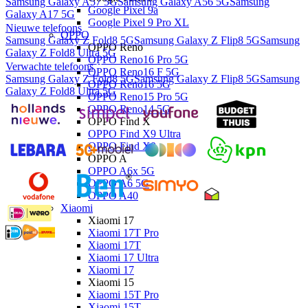
Samsung Galaxy A57 5G
Samsung Galaxy A56 5G
Samsung
Google Pixel 9a
Galaxy A17 5G
Google Pixel 9 Pro XL
Nieuwe telefoons
OPPO
Samsung Galaxy Z Fold8 5G
Samsung Galaxy Z Flip8 5G
Samsung
OPPO Reno
Galaxy Z Fold8 Ultra 5G
OPPO Reno16 Pro 5G
Verwachte telefoons
OPPO Reno16 F 5G
Samsung Galaxy Z Fold8 5G
Samsung Galaxy Z Flip8 5G
Samsung
OPPO Reno16 5G
Galaxy Z Fold8 Ultra 5G
OPPO Reno15 Pro 5G
OPPO Reno14 5G
OPPO Find X
OPPO Find X9 Ultra
OPPO Find X9
OPPO A
OPPO A6x 5G
OPPO A6 5G
OPPO A40
Xiaomi
Xiaomi 17
Xiaomi 17T Pro
Xiaomi 17T
Xiaomi 17 Ultra
Xiaomi 17
Xiaomi 15
Xiaomi 15T Pro
Xiaomi 15T