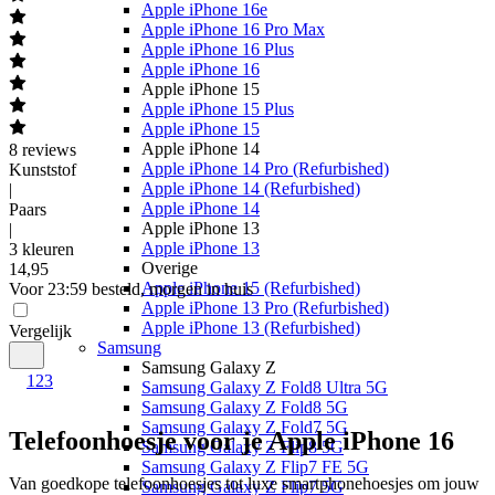
Apple iPhone 16e
Apple iPhone 16 Pro Max
Apple iPhone 16 Plus
Apple iPhone 16
Apple iPhone 15
Apple iPhone 15 Plus
Apple iPhone 15
Apple iPhone 14
8
reviews
Apple iPhone 14 Pro (Refurbished)
Kunststof
Apple iPhone 14 (Refurbished)
|
Apple iPhone 14
Paars
Apple iPhone 13
|
Apple iPhone 13
3 kleuren
Overige
14
,
95
Apple iPhone 15 (Refurbished)
Voor 23:59 besteld, morgen in huis
Apple iPhone 13 Pro (Refurbished)
Apple iPhone 13 (Refurbished)
Vergelijk
Samsung
Samsung Galaxy Z
1
2
3
Samsung Galaxy Z Fold8 Ultra 5G
Samsung Galaxy Z Fold8 5G
Samsung Galaxy Z Fold7 5G
Telefoonhoesje voor je Apple iPhone 16
Samsung Galaxy Z Flip8 5G
Samsung Galaxy Z Flip7 FE 5G
Van goedkope telefoonhoesjes tot luxe smartphonehoesjes om jouw 
Samsung Galaxy Z Flip7 5G