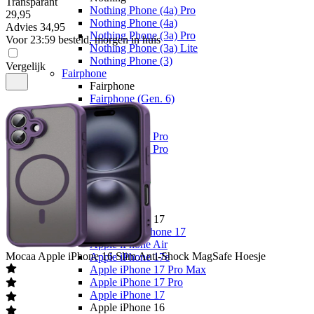
Transparant
Nothing Phone (4a) Pro
29
,
95
Nothing Phone (4a)
Advies
34,95
Nothing Phone (3a) Pro
Voor 23:59 besteld, morgen in huis
Nothing Phone (3a) Lite
Nothing Phone (3)
Vergelijk
Fairphone
Fairphone
Fairphone (Gen. 6)
Realme
Realme
Realme GT 8 Pro
Realme GT 7 Pro
Telefoons
Alle telefoons
Merken
Apple
Apple iPhone 17
Alle Apple iPhone 17
Apple iPhone Air
Mocaa
Apple iPhone 16 Slim Anti-Shock MagSafe Hoesje
Apple iPhone 17e
Apple iPhone 17 Pro Max
Apple iPhone 17 Pro
Apple iPhone 17
Apple iPhone 16