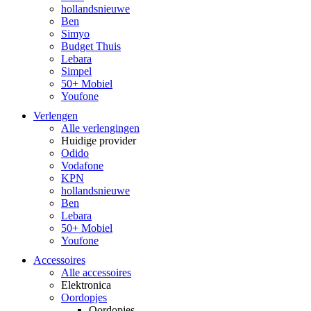
hollandsnieuwe
Ben
Simyo
Budget Thuis
Lebara
Simpel
50+ Mobiel
Youfone
Verlengen
Alle verlengingen
Huidige provider
Odido
Vodafone
KPN
hollandsnieuwe
Ben
Lebara
50+ Mobiel
Youfone
Accessoires
Alle accessoires
Elektronica
Oordopjes
Oordopjes