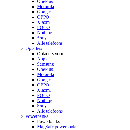
OnePlus
Motorola
Google
OPPO
Xiaomi
POCO
Nothing
Sony
Alle telefoons
Opladers
Opladers voor
Apple
Samsung
OnePlus
Motorola
Google
OPPO
Xiaomi
POCO
Nothing
Sony
Alle telefoons
Powerbanks
Powerbanks
MagSafe powerbanks