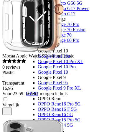
Motorola Moto G56 5G
Motorola Moto G17 Power
Motorola Moto G17
Motorola Edge
Motorola Edge 70 Pro
Motorola Edge 70 Fusion
Motorola Edge 70
Motorola Edge 60 Pro
Google
Google Pixel 10
Mocaa
Apple Watch SE 44mm Hoesje
Google Pixel 10a
Google Pixel 10 Pro XL
Google Pixel 10 Pro
0
reviews
Google Pixel 10
Plastic
Google Pixel 9
|
Google Pixel 9a
Transparant
Google Pixel 9 Pro XL
16
,
95
OPPO
Voor 23:59 besteld, morgen in huis
OPPO Reno
OPPO Reno16 Pro 5G
Vergelijk
OPPO Reno16 F 5G
OPPO Reno16 5G
OPPO Reno15 Pro 5G
OPPO Reno14 5G
OPPO Find X