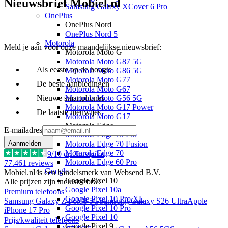
Nieuwsbrief Mobiel.nl
Samsung Galaxy XCover 6 Pro
OnePlus
OnePlus Nord
OnePlus Nord 5
Motorola
Meld je aan voor onze maandelijkse nieuwsbrief:
Motorola Moto G
Motorola Moto G87 5G
Als eerste op de hoogte
Motorola Moto G86 5G
Motorola Moto G77
De beste aanbiedingen
Motorola Moto G67
Nieuwe smartphones
Motorola Moto G56 5G
Motorola Moto G17 Power
De laatste nieuwtjes
Motorola Moto G17
Motorola Edge
E-mailadres
Motorola Edge 70 Pro
Aanmelden
Motorola Edge 70 Fusion
Motorola Edge 70
9
/10 op Trustpilot
Motorola Edge 60 Pro
77.461
reviews
Google
Mobiel.nl is een handelsmerk van Websend B.V.
Google Pixel 10
Alle prijzen zijn inclusief btw.
Google Pixel 10a
Premium telefoons
Google Pixel 10 Pro XL
Samsung Galaxy Z Fold8 5G
Samsung Galaxy S26 Ultra
Apple
Google Pixel 10 Pro
iPhone 17 Pro
Google Pixel 10
Prijs/kwaliteit telefoons
Google Pixel 9