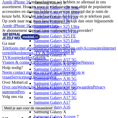
Apple iPhone 16 
te beschermen, we hebben ze allemaal in ons 
Samsung Galaxy S
assortiment. Hoesjes voor je telefoon zijn nog altijd de populairste 
Samsung Galaxy S26 Serie
accessoires en daarom hebben we ervoor gezorgd dat je ruim de 
Samsung Galaxy S26 Ultra
keuze hebt. Kies het telefoonhoesje dat bij jou en je telefoon past.  
Samsung Galaxy S26 Plus
Op zoek naar nog meer bescherming? Bekijk dan onze bijpassende 
Samsung Galaxy S26
Apple iPhone 16 screenprotectors
.
Samsung Galaxy S25 Ultra
Je abonnement slapend laten verlengen bij je provider?
Samsung Galaxy S25 Plus
Samsung Galaxy S25 FE
Samsung Galaxy S25 Edge
Ga naar
Samsung Galaxy S25
Telefoons met abonnement
Smartphones
Sim only
Accessoires
Internet
Samsung Galaxy S24 FE
vergelijken
Internet, TV & Bellen
Internet &
Samsung Galaxy A
TV
Koopjeskelder
Zakelijk
Samsung Galaxy A57 5G
Vragen & contact
Orderstatus
Retour & reparatie
Nieuws
Samsung Galaxy A56 5G
Hulp nodig?
Samsung Galaxy A55 5G
Neem contact met ons op
Vind het antwoord op je
Samsung Galaxy A37 5G
vraag
Servicepunt
Openingstijden
Samsung Galaxy A36 5G
Over Mobiel.nl
Samsung Galaxy A35 5G
Over ons
Werken bij Mobiel.nl
Algemene voorwaarden
Privacy
Samsung Galaxy A27 5G
statement
Pers
Samsung Galaxy A26 5G
Volg ons via
Samsung Galaxy A17 5G
Samsung Galaxy A17
Samsung Galaxy A16
Meld je aan voor de nieuwsbrief
Samsung Galaxy X
Samsung Galaxy Xcover 7