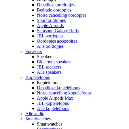
Draadloze oordopjes
Bedrade oordopjes
Noise cancelling oordopjes
Sport oordopjes
Apple Airpods
Samsung Galaxy Buds
JBL oordopjes
Oordopjes accessoires
Alle oordopjes
Speakers
Speakers
Bluetooth speakers
JBL speakers
Alle speakers
Koptelefoons
Koptelefoons
Draadloze koptelefoons
Noise cancelling koptelefoons
Apple Airpods Max
JBL koptelefoons
Alle koptelefoons
Alle audio
Smartwatches
Smartwatches