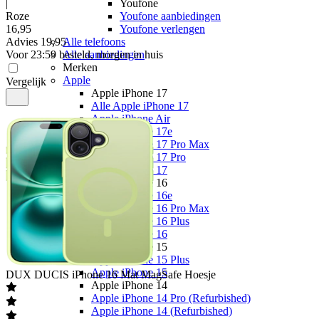
|
Youfone
Roze
Youfone aanbiedingen
16
,
95
Youfone verlengen
Advies
19,95
Alle telefoons
Voor 23:59 besteld, morgen in huis
Alle aanbiedingen
Merken
Apple
Vergelijk
Apple iPhone 17
Alle Apple iPhone 17
Apple iPhone Air
Apple iPhone 17e
Apple iPhone 17 Pro Max
Apple iPhone 17 Pro
Apple iPhone 17
Apple iPhone 16
Apple iPhone 16e
Apple iPhone 16 Pro Max
Apple iPhone 16 Plus
Apple iPhone 16
Apple iPhone 15
Apple iPhone 15 Plus
Apple iPhone 15
DUX DUCIS
iPhone 16 Mat MagSafe Hoesje
Apple iPhone 14
Apple iPhone 14 Pro (Refurbished)
Apple iPhone 14 (Refurbished)