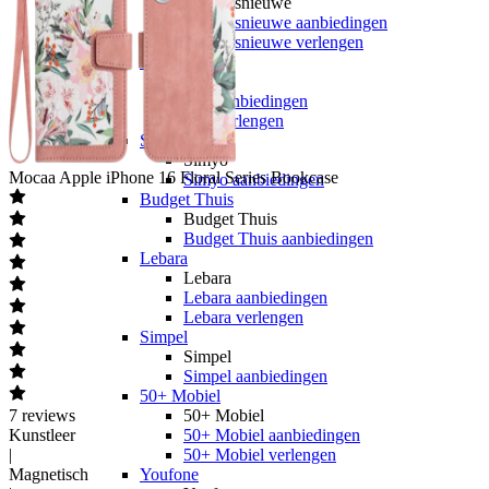
hollandsnieuwe
hollandsnieuwe aanbiedingen
hollandsnieuwe verlengen
Ben
Ben
Ben aanbiedingen
Ben verlengen
Simyo
Simyo
Mocaa
Apple iPhone 16 Floral Series Bookcase
Simyo aanbiedingen
Budget Thuis
Budget Thuis
Budget Thuis aanbiedingen
Lebara
Lebara
Lebara aanbiedingen
Lebara verlengen
Simpel
Simpel
Simpel aanbiedingen
50+ Mobiel
7
reviews
50+ Mobiel
Kunstleer
50+ Mobiel aanbiedingen
|
50+ Mobiel verlengen
Magnetisch
Youfone