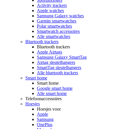
Sporthorloges
Activity trackers
Apple watches
Samsung Galaxy watches
Garmin smartwatches
Polar smartwatches
Smartwatch accessoires
Alle smartwatches
Bluetooth trackers
Bluetooth trackers
Apple Airtags
Samsung Galaxy SmartTag
Airtag sleutelhangers
SmartTag sleutelhangers
Alle bluetooth trackers
Smart home
Smart home
Google smart home
Alle smart home
Telefoonaccessoires
Hoesjes
Hoesjes voor
Apple
Samsung
OnePlus