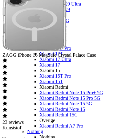
OPPO Find X9 Ultra
OPPO Find X9
OPPO A
OPPO A6x 5G
OPPO A6 5G
OPPO A40
Xiaomi
Xiaomi 17
Xiaomi 17T Pro
Xiaomi 17T
ZAGG
iPhone 16 MagSafe Crystal Palace Case
Xiaomi 17 Ultra
Xiaomi 17
Xiaomi 15
Xiaomi 15T Pro
Xiaomi 15T
Xiaomi Redmi
Xiaomi Redmi Note 15 Pro+ 5G
Xiaomi Redmi Note 15 Pro 5G
Xiaomi Redmi Note 15 5G
Xiaomi Redmi Note 15
Xiaomi Redmi 15C
Overige
23
reviews
Xiaomi Redmi A7 Pro
Kunststof
Nothing
|
Nothing