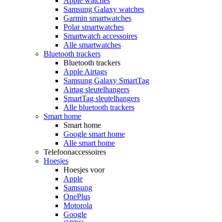
Apple watches
Samsung Galaxy watches
Garmin smartwatches
Polar smartwatches
Smartwatch accessoires
Alle smartwatches
Bluetooth trackers
Bluetooth trackers
Apple Airtags
Samsung Galaxy SmartTag
Airtag sleutelhangers
SmartTag sleutelhangers
Alle bluetooth trackers
Smart home
Smart home
Google smart home
Alle smart home
Telefoonaccessoires
Hoesjes
Hoesjes voor
Apple
Samsung
OnePlus
Motorola
Google