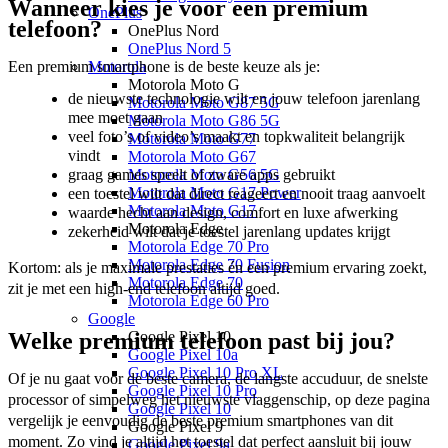
Wanneer kies je voor een premium
OnePlus
telefoon?
OnePlus Nord
OnePlus Nord 5
Een premium smartphone is de beste keuze als je:
Motorola
Motorola Moto G
de nieuwste technologie wilt en jouw telefoon jarenlang
Motorola Moto G87 5G
mee moet gaan
Motorola Moto G86 5G
veel foto’s of video’s maakt en topkwaliteit belangrijk
Motorola Moto G77
vindt
Motorola Moto G67
graag games speelt of zware apps gebruikt
Motorola Moto G56 5G
Motorola Moto G17 Power
een toestel wilt dat direct reageert en nooit traag aanvoelt
Motorola Moto G17
waarde hecht aan design, comfort en luxe afwerking
Motorola Edge
zekerheid wilt dat je toestel jarenlang updates krijgt
Motorola Edge 70 Pro
Motorola Edge 70 Fusion
Kortom: als je maximale prestaties én een premium ervaring zoekt, 
Motorola Edge 70
zit je met een high-end telefoon altijd goed.
Motorola Edge 60 Pro
Google
Welke premium telefoon past bij jou?
Google Pixel 10
Google Pixel 10a
Google Pixel 10 Pro XL
Of je nu gaat voor de beste camera, de langste accuduur, de snelste 
Google Pixel 10 Pro
processor of simpelweg het nieuwste vlaggenschip, op deze pagina 
Google Pixel 10
vergelijk je eenvoudig de beste premium smartphones van dit 
Google Pixel 9
moment. Zo vind je altijd het toestel dat perfect aansluit bij jouw 
Google Pixel 9a