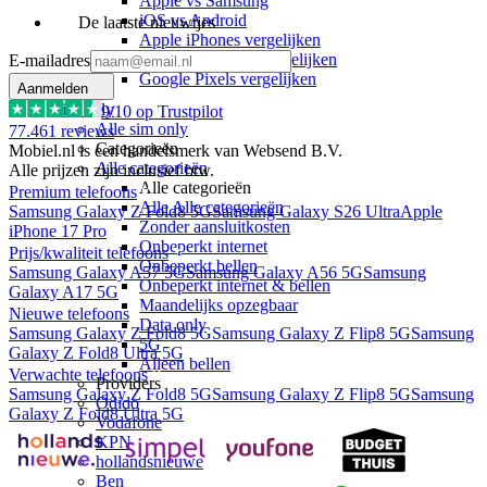
Apple vs Samsung
iOS vs Android
De laatste nieuwtjes
Apple iPhones vergelijken
Samsung Galaxy vergelijken
E-mailadres
Google Pixels vergelijken
Aanmelden
Sim only
9
/10 op Trustpilot
Alle sim only
77.461
reviews
Categorieën
Mobiel.nl is een handelsmerk van Websend B.V.
Alle categorieën
Alle prijzen zijn inclusief btw.
Alle categorieën
Premium telefoons
Alle Alle categorieën
Samsung Galaxy Z Fold8 5G
Samsung Galaxy S26 Ultra
Apple
Zonder aansluitkosten
iPhone 17 Pro
Onbeperkt internet
Prijs/kwaliteit telefoons
Onbeperkt bellen
Samsung Galaxy A57 5G
Samsung Galaxy A56 5G
Samsung
Onbeperkt internet & bellen
Galaxy A17 5G
Maandelijks opzegbaar
Nieuwe telefoons
Data only
Samsung Galaxy Z Fold8 5G
Samsung Galaxy Z Flip8 5G
Samsung
5G
Galaxy Z Fold8 Ultra 5G
Alleen bellen
Verwachte telefoons
Providers
Samsung Galaxy Z Fold8 5G
Samsung Galaxy Z Flip8 5G
Samsung
Odido
Galaxy Z Fold8 Ultra 5G
Vodafone
KPN
hollandsnieuwe
Ben