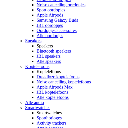
Noise cancelling oordopjes
Sport oordopjes
Apple Airpods
Samsung Galaxy Buds
JBL oordopjes
Oordopjes accessoires
Alle oordopjes
Speakers
Speakers
Bluetooth speakers
JBL speakers
Alle speakers
Koptelefoons
Koptelefoons
Draadloze koptelefoons
Noise cancelling koptelefoons
Apple Airpods Max
JBL koptelefoons
Alle koptelefoons
Alle audio
Smartwatches
Smartwatches
Sporthorloges
Activity trackers