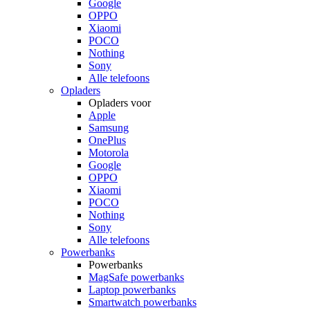
Google
OPPO
Xiaomi
POCO
Nothing
Sony
Alle telefoons
Opladers
Opladers voor
Apple
Samsung
OnePlus
Motorola
Google
OPPO
Xiaomi
POCO
Nothing
Sony
Alle telefoons
Powerbanks
Powerbanks
MagSafe powerbanks
Laptop powerbanks
Smartwatch powerbanks