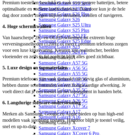
Premium toestellen beschikken vaak over grotere batterijen, betere 
Samsung Galaxy S26 Serie
Samsung Galaxy S26 Ultra
optimalisatie en snellere laadtechnieken. Daardoor kun je de hele 
Samsung Galaxy S26 Plus
dag door zonder zorgen blijven streamen, scrollen of navigeren.
Samsung Galaxy S26
Samsung Galaxy S25 Ultra
4. Hoge schermkwaliteit
Samsung Galaxy S25 Plus
Samsung Galaxy S25 FE
Van haarscherpe 2K- en OLED-schermen tot extreem hoge 
Samsung Galaxy S25 Edge
verversingssnelheden (120Hz of meer): premium telefoons zorgen 
Samsung Galaxy S25
voor een luxe kijkervaring. Kleuren zijn realistischer, beelden 
Samsung Galaxy S24 FE
vloeiender en zelfs in fel zonlicht blijft alles goed zichtbaar.
Samsung Galaxy A
Samsung Galaxy A57 5G
5. Luxe design en topmaterialen
Samsung Galaxy A56 5G
Samsung Galaxy A55 5G
Premium telefoons zijn vaak gemaakt van stevig glas of aluminium, 
Samsung Galaxy A37 5G
Samsung Galaxy A36 5G
hebben dunne schermranden en een hoogwaardige afwerking. Je 
Samsung Galaxy A35 5G
voelt direct dat je een toestel uit het topsegment in handen hebt.
Samsung Galaxy A27 5G
Samsung Galaxy A26 5G
6. Langdurige software-ondersteuning
Samsung Galaxy A17 5G
Samsung Galaxy A17
Merken als Samsung, Google en Apple bieden op hun high-end 
Samsung Galaxy A16
modellen vaak jarenlang updates. Hierdoor blijft je toestel veilig, 
Samsung Galaxy X
snel en up-to-date.
Samsung Galaxy Xcover 7
Samsung Galaxy XCover 6 Pro