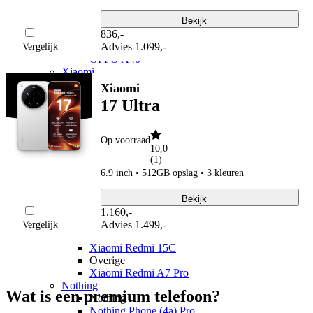
OPPO Find X9 Ultra
OPPO A
Bekijk
OPPO A6x 5G
836
,
-
OPPO A6 5G
Advies
1.099,-
Vergelijk
OPPO A40
Xiaomi
Xiaomi 17
Xiaomi
Xiaomi 17T Pro
17 Ultra
Xiaomi 17T
Xiaomi 17 Ultra
Xiaomi 17
Op voorraad
Xiaomi 15
10,0
Xiaomi 15T Pro
(
1
)
Xiaomi 15T
6.9 inch • 512GB opslag • 3 kleuren
Xiaomi Redmi
Xiaomi Redmi Note 15 Pro+ 5G
Bekijk
Xiaomi Redmi Note 15 Pro 5G
1.160
,
-
Xiaomi Redmi Note 15 5G
Advies
1.499,-
Vergelijk
Xiaomi Redmi Note 15
Xiaomi Redmi 15C
Overige
Xiaomi Redmi A7 Pro
Nothing
Wat is een premium telefoon?
Nothing
Nothing Phone (4a) Pro