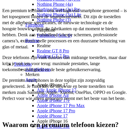
Nothing Phone (4a)
Nothing Phone (3a) Pro
Een premium telefoon – ook wel high-end smartphone genoemd – is 
Nothing Phone (3a) Lite
het topsegment binnen de smartphonemarkt. Dit zijn de toestellen 
Nothing Phone (3)
met de allerbeste specificaties, de nieuwste technologie en de 
Fairphone
hoogste bouwkwaliteit die fabrikanten op dat moment te bieden 
Fairphone
hebben. Denk aan verbluffend scherpe schermen, professionele 
Fairphone (Gen. 6)
Realme
camera’s, extreem snelle processors en een duurzame behuizing van 
Realme
glas of metaal.
Realme GT 8 Pro
Realme GT 7 Pro
Deze telefoons zijn vaak duurder dan midrange toestellen, maar daar 
krijg je ook iets voor terug: maximale prestaties, lange 
Telefoons
Alle telefoons
toekomstbestendigheid en de beste gebruikerservaring.
Merken
Apple
De premium smartphones in deze toplijst zijn zorgvuldig 
Apple iPhone 17
geselecteerd. Je vindt hier de nieuwste en beste toestellen van 
Alle Apple iPhone 17
merken zoals Samsung, Apple, Xiaomi, OnePlus, OPPO en Google. 
Apple iPhone Air
Perfect voor wie alleen genoegen neemt met het beste van het beste.
Apple iPhone 17e
Apple iPhone 17 Pro Max
Apple iPhone 17 Pro
Apple iPhone 17
Apple iPhone 16
Waarom een premium telefoon kiezen?
Apple iPhone 16e