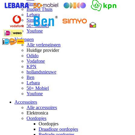
Simyo
Budget Thuis
Lebara
Simpel
50+ Mobiel
Youfone
Verlengen
Alle verlengingen
Huidige provider
Odido
Vodafone
KPN
hollandsnieuwe
Ben
Lebara
50+ Mobiel
Youfone
Accessoires
Alle accessoires
Elektronica
Oordopjes
Oordopjes
Draadloze oordopjes
Bedrade oordopjes