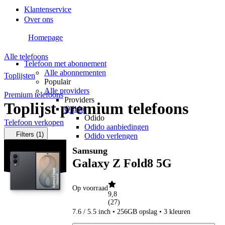
Klantenservice
Over ons
Homepage
Alle telefoons
Telefoon met abonnement
Alle abonnementen
Toplijsten
Populair
Alle providers
Premium telefoons
Providers
Toplijst premium telefoons
Odido
Odido
Telefoon verkopen
Odido aanbiedingen
Filters
(1)
Odido verlengen
Vodafone
Samsung
Vodafone
Galaxy Z Fold8 5G
Vodafone aanbiedingen
Vodafone verlengen
KPN
Op voorraad
KPN
9,8
KPN aanbiedingen
(
27
)
KPN verlengen
7.6 / 5.5 inch • 256GB opslag • 3 kleuren
hollandsnieuwe