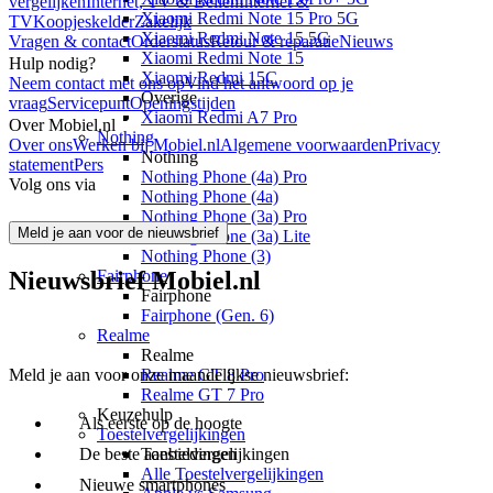
vergelijken
Internet, TV & Bellen
Internet &
Xiaomi Redmi Note 15 Pro 5G
TV
Koopjeskelder
Zakelijk
Xiaomi Redmi Note 15 5G
Vragen & contact
Orderstatus
Retour & reparatie
Nieuws
Xiaomi Redmi Note 15
Hulp nodig?
Xiaomi Redmi 15C
Neem contact met ons op
Vind het antwoord op je
Overige
vraag
Servicepunt
Openingstijden
Xiaomi Redmi A7 Pro
Over Mobiel.nl
Nothing
Over ons
Werken bij Mobiel.nl
Algemene voorwaarden
Privacy
Nothing
statement
Pers
Nothing Phone (4a) Pro
Volg ons via
Nothing Phone (4a)
Nothing Phone (3a) Pro
Meld je aan voor de nieuwsbrief
Nothing Phone (3a) Lite
Nothing Phone (3)
Nieuwsbrief Mobiel.nl
Fairphone
Fairphone
Fairphone (Gen. 6)
Realme
Realme
Realme GT 8 Pro
Meld je aan voor onze maandelijkse nieuwsbrief:
Realme GT 7 Pro
Keuzehulp
Als eerste op de hoogte
Toestelvergelijkingen
Toestelvergelijkingen
De beste aanbiedingen
Alle Toestelvergelijkingen
Nieuwe smartphones