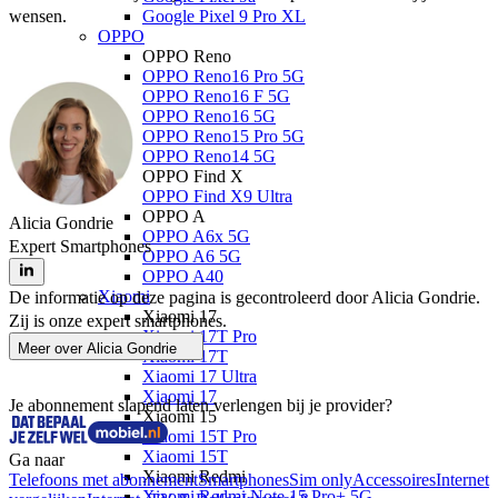
wensen.
Google Pixel 9 Pro XL
OPPO
OPPO Reno
OPPO Reno16 Pro 5G
OPPO Reno16 F 5G
OPPO Reno16 5G
OPPO Reno15 Pro 5G
OPPO Reno14 5G
OPPO Find X
OPPO Find X9 Ultra
OPPO A
Alicia Gondrie
OPPO A6x 5G
Expert Smartphones
OPPO A6 5G
OPPO A40
Xiaomi
De informatie op deze pagina is gecontroleerd door Alicia Gondrie.
Xiaomi 17
Zij is onze expert smartphones.
Xiaomi 17T Pro
Meer over
Alicia Gondrie
Xiaomi 17T
Xiaomi 17 Ultra
Xiaomi 17
Je abonnement slapend laten verlengen bij je provider?
Xiaomi 15
Xiaomi 15T Pro
Xiaomi 15T
Ga naar
Xiaomi Redmi
Telefoons met abonnement
Smartphones
Sim only
Accessoires
Internet
Xiaomi Redmi Note 15 Pro+ 5G