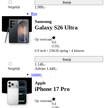
hollandsnieuwe
Bekijk
hollandsnieuwe aanbiedingen
1.999
,
-
Vergelijk
hollandsnieuwe verlengen
Ben
Ben
Samsung
Ben aanbiedingen
Galaxy S26 Ultra
Ben verlengen
Simyo
Simyo
Op voorraad
Simyo aanbiedingen
9,6
Budget Thuis
(
135
)
Budget Thuis
6.9 inch • 256GB opslag • 4 kleuren
Budget Thuis aanbiedingen
Lebara
Bekijk
Lebara
1.146
,
-
Lebara aanbiedingen
Advies
1.449,-
Vergelijk
Lebara verlengen
Simpel
Simpel
Apple
Simpel aanbiedingen
50+ Mobiel
iPhone 17 Pro
50+ Mobiel
50+ Mobiel aanbiedingen
50+ Mobiel verlengen
Op voorraad
9,4
Youfone
(
136
)