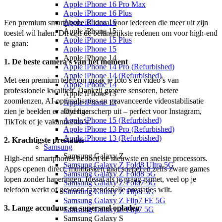
Apple iPhone 16 Pro Max
Apple iPhone 16 Plus
Apple iPhone 16
Een premium smartphone is ideaal voor iedereen die meer uit zijn 
Apple iPhone 15
toestel wil halen. Dit zijn de belangrijkste redenen om voor high-end 
Apple iPhone 15 Plus
te gaan:
Apple iPhone 15
Apple iPhone 14
1. De beste camera’s van het moment
Apple iPhone 14 Pro (Refurbished)
Apple iPhone 14 (Refurbished)
Met een premium telefoon maak je foto’s en video’s van 
Apple iPhone 14
professionele kwaliteit. Dankzij grotere sensoren, betere 
Apple iPhone 13
zoomlenzen, AI-optimalisaties en geavanceerde videostabilisatie 
Apple iPhone 13
zien je beelden er altijd haarscherp uit – perfect voor Instagram, 
Overige
Apple iPhone 15 (Refurbished)
TikTok of je vakantiefoto’s.
Apple iPhone 13 Pro (Refurbished)
Apple iPhone 13 (Refurbished)
2. Krachtigste prestaties
Samsung
Samsung Galaxy Z
High-end smartphones hebben de nieuwste en snelste processors. 
Samsung Galaxy Z Fold8 Ultra 5G
Apps openen direct, multitasken gaat soepel en zelfs zware games 
Samsung Galaxy Z Fold8 5G
lopen zonder haperingen. Ideaal als je graag gamet, veel op je 
Samsung Galaxy Z Fold7 5G
telefoon werkt of gewoon razendsnelle prestaties wilt.
Samsung Galaxy Z Flip8 5G
Samsung Galaxy Z Flip7 FE 5G
3. Lange accuduur en supersnel opladen
Samsung Galaxy Z Flip7 5G
Samsung Galaxy S