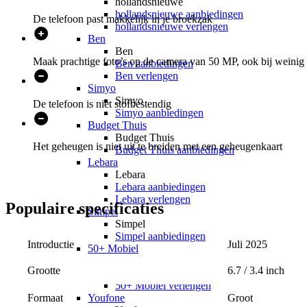
hollandsnieuwe
hollandsnieuwe aanbiedingen
De telefoon past makkelijk in je broekzak
hollandsnieuwe verlengen
Ben
Ben
Maak prachtige foto’s op de camera van 50 MP, ook bij weinig 
Ben aanbiedingen
Ben verlengen
Simyo
Simyo
De telefoon is niet stofbestendig
Simyo aanbiedingen
Budget Thuis
Budget Thuis
Het geheugen is niet uit te breiden met een geheugenkaart
Budget Thuis aanbiedingen
Lebara
Lebara
Lebara aanbiedingen
Lebara verlengen
Populaire
specificaties
Simpel
Simpel
Simpel aanbiedingen
Introductie
Juli 2025
50+ Mobiel
50+ Mobiel
6.7 / 3.4 inch
Grootte
50+ Mobiel aanbiedingen
50+ Mobiel verlengen
Groot
Youfone
Formaat