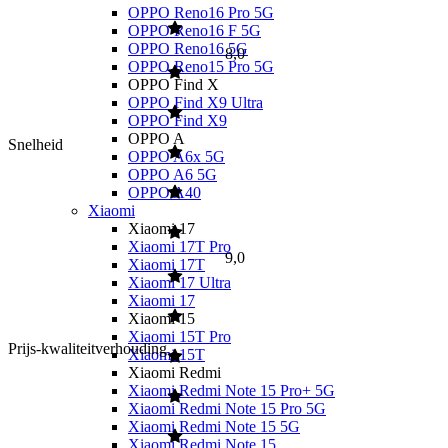
OPPO Reno16 Pro 5G
OPPO Reno16 F 5G
OPPO Reno16 5G
8,0
OPPO Reno15 Pro 5G
OPPO Find X
OPPO Find X9 Ultra
OPPO Find X9
OPPO A
Snelheid
OPPO A6x 5G
OPPO A6 5G
OPPO A40
Xiaomi
Xiaomi 17
Xiaomi 17T Pro
9,0
Xiaomi 17T
Xiaomi 17 Ultra
Xiaomi 17
Xiaomi 15
Xiaomi 15T Pro
Prijs-kwaliteitverhouding
Xiaomi 15T
Xiaomi Redmi
Xiaomi Redmi Note 15 Pro+ 5G
Xiaomi Redmi Note 15 Pro 5G
Xiaomi Redmi Note 15 5G
Xiaomi Redmi Note 15