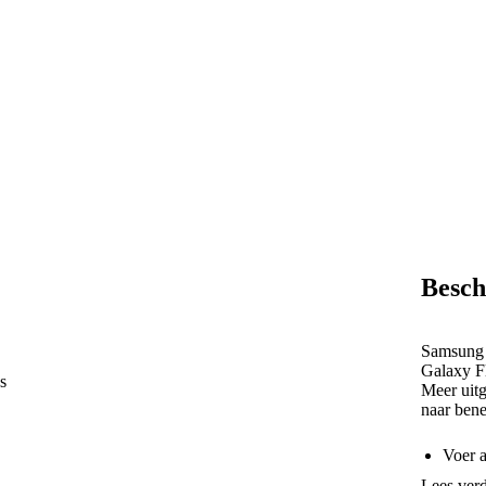
Besch
Samsung h
Galaxy Fl
s
Meer uitg
naar ben
Voer a
open t
Lees ver