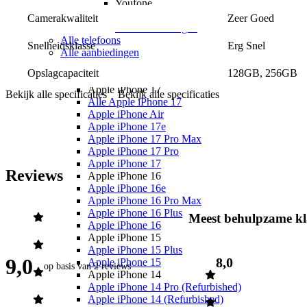
Youfone
Youfone aanbiedingen
Zeer Goed
Camerakwaliteit
Youfone verlengen
Alle telefoons
Erg Snel
Snelheidsklasse
Alle aanbiedingen
Merken
128GB, 256GB
Opslagcapaciteit
Apple
Apple iPhone 17
Bekijk alle specificaties
Bekijk alle specificaties
Alle Apple iPhone 17
Apple iPhone Air
Apple iPhone 17e
Apple iPhone 17 Pro Max
Apple iPhone 17 Pro
Apple iPhone 17
Reviews
Apple iPhone 16
Apple iPhone 16e
Apple iPhone 16 Pro Max
Apple iPhone 16 Plus
Meest behulpzame kl
Apple iPhone 16
Apple iPhone 15
Apple iPhone 15 Plus
9,0
8,0
Apple iPhone 15
op basis van
2 reviews
Apple iPhone 14
Apple iPhone 14 Pro (Refurbished)
Apple iPhone 14 (Refurbished)