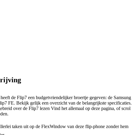
rijving
eeft de Flip7 een budgetvriendelijker broertje gegeven: de Samsung
ip7 FE. Bekijk gelijk een overzicht van de belangrijkste specificaties.
ebreid over de Flip7 lezen Vind het allemaal op deze pagina, of scrol
eden.
llerlei taken uit op de FlexWindow van deze flip-phone zonder hem
e vouwen. Open appjes, activeer AI, of maak een vlugge foto.
der