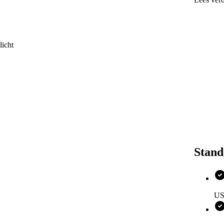
Maak 
ultra
10 MP
Zet Ga
organi
licht
De bat
gebrui
De tel
zelf w
De Fli
Gorill
Benieuwd
Samsung 
Stand
US