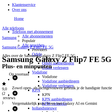
Klantenservice
Over ons
Home
Alle telefoons
Telefoon met abonnement
Alle abonnementen
Samsung
Populair
Alle providers
Samsung Galaxy Z Flip7 FE 5G
Providers
Odido
Alles over de
Samsung Galaxy Z Flip7 FE 5G
Samsung Galaxy Z Flip7 FE 5G
Odido
Odido aanbiedingen
Plus- en minpunten
Odido verlengen
Vodafone
Op voorraad
Vodafone
Vodafone aanbiedingen
Vodafone verlengen
Zowel open- als dichtgevouwen gebruik je de handigste functie
9,0
KPN
(
2
KPN
reviews
KPN aanbiedingen
)
Vergemakkelijk jouw leven met Galaxy AI en Gemini
KPN verlengen
hollandsnieuwe