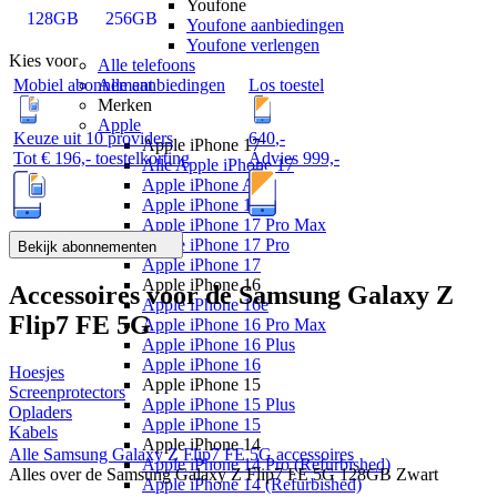
Youfone
128GB
256GB
Youfone aanbiedingen
Youfone verlengen
Kies voor
Alle telefoons
Mobiel abonnement
Los toestel
Alle aanbiedingen
Merken
Apple
Keuze uit 10 providers
640
,
-
Apple iPhone 17
Tot
€ 196,-
toestelkorting
Advies
999,-
Alle Apple iPhone 17
Apple iPhone Air
Apple iPhone 17e
Apple iPhone 17 Pro Max
Apple iPhone 17 Pro
Bekijk abonnementen
Apple iPhone 17
Apple iPhone 16
Accessoires voor de
Samsung Galaxy Z
Apple iPhone 16e
Flip7 FE 5G
Apple iPhone 16 Pro Max
Apple iPhone 16 Plus
Apple iPhone 16
Hoesjes
Apple iPhone 15
Screenprotectors
Apple iPhone 15 Plus
Opladers
Apple iPhone 15
Kabels
Apple iPhone 14
Alle
Samsung Galaxy Z Flip7 FE 5G
accessoires
Apple iPhone 14 Pro (Refurbished)
Alles over de
Samsung Galaxy Z Flip7 FE 5G 128GB Zwart
Apple iPhone 14 (Refurbished)