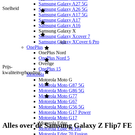
Samsung Galaxy A27 5G
Snelheid
Samsung Galaxy A26 5G
Samsung Galaxy A17 5G
Samsung Galaxy A17
Samsung Galaxy A16
Samsung Galaxy X
Samsung Galaxy Xcover 7
Samsung Galaxy XCover 6 Pro
9,0
OnePlus
OnePlus Nord
OnePlus Nord 5
Overige
Prijs-
OnePlus 15
kwaliteitverhouding
Motorola
Motorola Moto G
Motorola Moto G87 5G
Motorola Moto G86 5G
Motorola Moto G77
Motorola Moto G67
Motorola Moto G56 5G
Motorola Moto G17 Power
Motorola Moto G17
Motorola Edge
Alles over de Samsung Galaxy Z Flip7 FE
Motorola Edge 70 Pro
Motorola Edge 70 Fusion