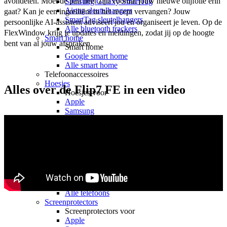
avondeten. Moet de pan heet zijn voordat jouw nieuwe olijfolie erin 
Samsung Galaxy SmartTag
Airtag sleutelhangers
gaat? Kan je een ingrediënt in het recept vervangen? Jouw 
SmartTag sleutelhangers
persoonlijke AI-assistent adviseert jou en organiseert je leven. Op de 
Alle bluetooth trackers
FlexWindow krijg je updates en meldingen, zodat jij op de hoogte 
Smart home
bent van al jouw afspraken.
Smart home
Google smart home
Alle smart home
Telefoonaccessoires
Hoesjes
Alles over de Flip7 FE in een video
Hoesjes voor
Apple
Samsung
OnePlus
Motorola
Google
OPPO
Xiaomi
POCO
Nothing
Sony
Alle telefoons
Screenprotectors
Screenprotectors voor
Apple