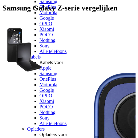
Samsung
Samsung Galaxy Z-serie vergelijken
OnePlus
Motorola
Google
OPPO
Xiaomi
POCO
Nothing
Sony
Alle telefoons
Kabels
Kabels voor
Apple
Samsung
OnePlus
Motorola
Google
OPPO
Xiaomi
POCO
Nothing
Sony
Alle telefoons
Opladers
Opladers voor