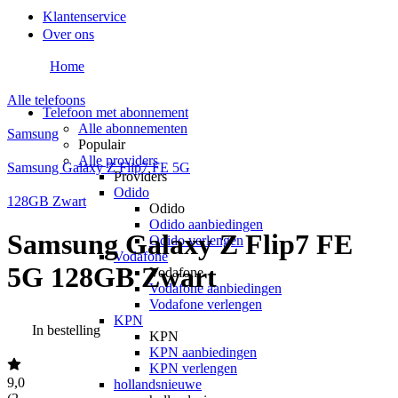
Klantenservice
Over ons
Home
Alle telefoons
Telefoon met abonnement
Alle abonnementen
Samsung
Populair
Alle providers
Samsung Galaxy Z Flip7 FE 5G
Providers
Odido
128GB Zwart
Odido
Odido aanbiedingen
Samsung Galaxy Z Flip7 FE
Odido verlengen
Vodafone
5G 128GB Zwart
Vodafone
Vodafone aanbiedingen
Vodafone verlengen
KPN
In bestelling
KPN
KPN aanbiedingen
KPN verlengen
9,0
hollandsnieuwe