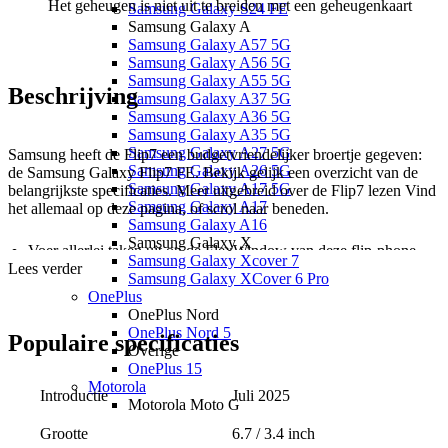
Het geheugen is niet uit te breiden met een geheugenkaart
Samsung Galaxy S24 FE
Samsung Galaxy A
Samsung Galaxy A57 5G
Samsung Galaxy A56 5G
Samsung Galaxy A55 5G
Beschrijving
Samsung Galaxy A37 5G
Samsung Galaxy A36 5G
Samsung Galaxy A35 5G
Samsung Galaxy A27 5G
Samsung heeft de Flip7 een budgetvriendelijker broertje gegeven:
Samsung Galaxy A26 5G
de Samsung Galaxy Flip7 FE. Bekijk gelijk een overzicht van de
Samsung Galaxy A17 5G
belangrijkste specificaties. Meer uitgebreid over de Flip7 lezen Vind
Samsung Galaxy A17
het allemaal op deze pagina, of scrol naar beneden.
Samsung Galaxy A16
Samsung Galaxy X
Voer allerlei taken uit op de FlexWindow van deze flip-phone
Samsung Galaxy Xcover 7
Lees verder
zonder hem open te vouwen. Open appjes, activeer AI, of maak
Samsung Galaxy XCover 6 Pro
een vlugge foto.
OnePlus
Maak prachtige foto’s met de hoofdcamera van 50 MP, de
OnePlus Nord
ultragroothoekcamera van 12 MP, en maak topselfies op de
OnePlus Nord 5
Populaire
specificaties
voorcamera van 10 MP.
Overige
Zet Galaxy AI en Gemini in om jouw foto’s te optimaliseren, om
OnePlus 15
je dag te organiseren en om al je impulsieve vragen te
Motorola
beantwoorden.
Introductie
Juli 2025
Motorola Moto G
De batterij van 4000 mAh betekent dat je de hele dag ongeremd
Motorola Moto G87 5G
AI kunt gebruiken, filmpjes kunt kijken en kunt multitasken.
6.7 / 3.4 inch
Grootte
Motorola Moto G86 5G