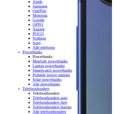
Apple
Samsung
OnePlus
Motorola
Google
OPPO
Xiaomi
POCO
Nothing
Sony
Alle telefoons
Powerbanks
Powerbanks
MagSafe powerbanks
Laptop powerbanks
Smartwatch powerbanks
Portable power stations
Solar powerbanks
Alle powerbanks
Telefoonhouders
Telefoonhouders
Telefoonhouders auto
Telefoonhouders fiets
Telefoonhouders bureau
Alle telefoonhouders