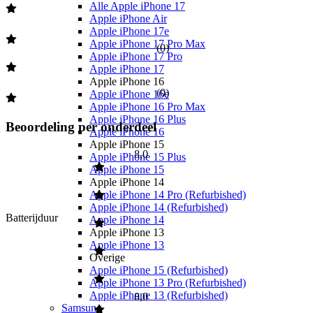
Alle Apple iPhone 17
Apple iPhone Air
Apple iPhone 17e
Apple iPhone 17 Pro Max
(
0
)
Apple iPhone 17 Pro
Apple iPhone 17
Apple iPhone 16
(
0
)
Apple iPhone 16e
Apple iPhone 16 Pro Max
Apple iPhone 16 Plus
Beoordeling per onderdeel
Apple iPhone 16
Apple iPhone 15
8,0
Apple iPhone 15 Plus
Apple iPhone 15
Apple iPhone 14
Apple iPhone 14 Pro (Refurbished)
Apple iPhone 14 (Refurbished)
Batterijduur
Apple iPhone 14
Apple iPhone 13
Apple iPhone 13
Overige
Apple iPhone 15 (Refurbished)
Apple iPhone 13 Pro (Refurbished)
Apple iPhone 13 (Refurbished)
8,0
Samsung