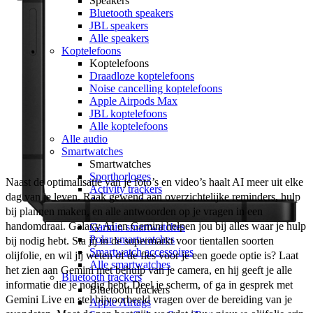
Speakers
Bluetooth speakers
JBL speakers
Alle speakers
Koptelefoons
Koptelefoons
Draadloze koptelefoons
Noise cancelling koptelefoons
Apple Airpods Max
JBL koptelefoons
Alle koptelefoons
Alle audio
Smartwatches
Smartwatches
Sporthorloges
Naast de optimalisatie van je foto’s en video’s haalt AI meer uit elke 
Activity trackers
dag van je leven. Raak gewend aan overzichtelijke reminders, hulp 
Apple watches
bij plannen maken, en alle antwoorden op je vragen in een 
Samsung Galaxy watches
handomdraai. Galaxy AI en Gemini helpen jou bij alles waar je hulp 
Garmin smartwatches
Polar smartwatches
bij nodig hebt. Sta jij in de supermarkt voor tientallen soorten 
Smartwatch accessoires
olijfolie, en wil jij weten of de fles voor je een goede optie is? Laat 
Alle smartwatches
het zien aan Gemini met behulp van je camera, en hij geeft je alle 
Bluetooth trackers
informatie die je nodig hebt. Deel je scherm, of ga in gesprek met 
Bluetooth trackers
Gemini Live en stel bijvoorbeeld vragen over de bereiding van je 
Apple Airtags