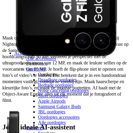
Huidige provider
Odido
Vodafone
KPN
hollandsnieuwe
Ben
Lebara
Maak op elk moment van de dag onvergetelijke foto’s, dankzij 
50+ Mobiel
Nightography. Zelfs bij weinig licht leg je mooie momenten vast op 
Youfone
de Samsung Galaxy Z Flip7 FE. Leg het leven vast op de 
Accessoires
hoofdcamera van 50 MP, verbreed je perspectief met de 
Alle accessoires
ultragroothoekcamera van 12 MP, en maak de leukste selfies op de 
Elektronica
voorcamera van 10 MP. Je hoeft de flip-phone niet te openen om 
Oordopjes
Oordopjes
foto’s of video’s te maken. Dat betekent dat je in een handomdraai 
Draadloze oordopjes
momenten vastlegt, voordat ze voorbij zijn. Maak haarscherpe en 
Bedrade oordopjes
kleurrijke foto’s, en maak de mooiste portretten. AI haalt met de 
Noise cancelling oordopjes
Object-Aware Engine alles uit elk moment dat je fotografeert of 
Sport oordopjes
filmt.
Apple Airpods
Samsung Galaxy Buds
JBL oordopjes
Oordopjes accessoires
Alle oordopjes
Jouw ideale AI-assistent
Speakers