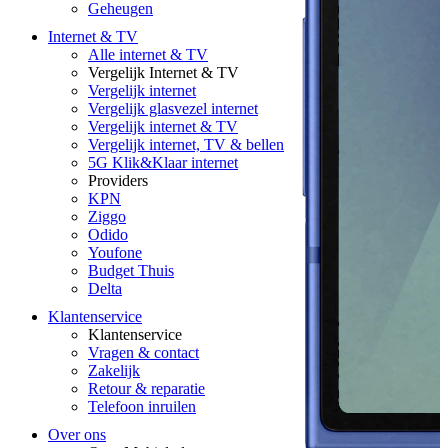
Geheugen
Internet & TV
Alle internet & TV
Vergelijk Internet & TV
Vergelijk internet
Vergelijk glasvezel internet
Vergelijk internet & TV
Vergelijk internet, TV & bellen
5G Klik&Klaar internet
Providers
KPN
Ziggo
Odido
Youfone
Budget Thuis
Delta
Klantenservice
Klantenservice
Vragen & contact
Zakelijk
Retour & reparatie
Telefoon inruilen
Over ons