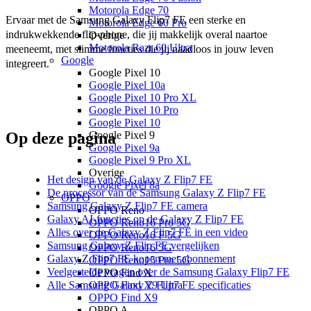
Motorola Edge 70
Ervaar met de Samsung Galaxy Flip7 FE een sterke en 
Motorola Edge 60 Pro
indrukwekkende flip-phone, die jij makkelijk overal naartoe 
Overige
Motorola Razr 60 Ultra
meeneemt, met slimme functies die jij naadloos in jouw leven 
Google
integreert.
Google Pixel 10
Google Pixel 10a
Google Pixel 10 Pro XL
Google Pixel 10 Pro
Google Pixel 10
Google Pixel 9
Op deze pagina
Google Pixel 9a
Google Pixel 9 Pro XL
Overige
Het design van de Galaxy Z Flip7 FE
Google Pixel 8a
De processor van de Samsung Galaxy Z Flip7 FE
OPPO
Samsung Galaxy Z Flip7 FE camera
OPPO Reno
Galaxy AI-functies op de Galaxy Z Flip7 FE
OPPO Reno16 Pro 5G
Alles over de Galaxy Z Flip7 FE in een video
OPPO Reno16 F 5G
Samsung Galaxy Z Flip FE vergelijken
OPPO Reno16 5G
Galaxy Z Flip7 FE kopen met abonnement
OPPO Reno15 Pro 5G
Veelgestelde vragen over de Samsung Galaxy Flip7 FE
OPPO Find X
OPPO Find X9 Ultra
Alle Samsung Galaxy Z Flip7 FE specificaties
OPPO Find X9
OPPO A