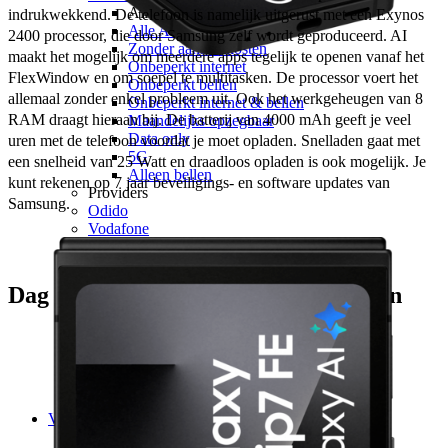
Alle categorieën
indrukwekkend. De telefoon is namelijk uitgerust met een Exynos 
Alle Alle categorieën
2400 processor, die door Samsung zelf wordt geproduceerd. AI 
Zonder aansluitkosten
maakt het mogelijk om meerdere apps tegelijk te openen vanaf het 
Onbeperkt internet
FlexWindow en om soepel te multitasken. De processor voert het 
Onbeperkt bellen
allemaal zonder enkel probleem uit. Ook het werkgeheugen van 8 
Onbeperkt internet & bellen
RAM draagt hieraan bij. De batterij van 4000 mAh geeft je veel 
Maandelijks opzegbaar
Data only
uren met de telefoon voordat je moet opladen. Snelladen gaat met 
5G
een snelheid van 25 Watt en draadloos opladen is ook mogelijk. Je 
Alleen bellen
kunt rekenen op 7 jaar beveiligings- en software updates van 
Providers
Samsung.
Odido
Vodafone
KPN
hollandsnieuwe
Ben
Dag en nacht, razendsnel foto’s maken
Simyo
Budget Thuis
Lebara
Simpel
50+ Mobiel
Youfone
Verlengen
Alle verlengingen