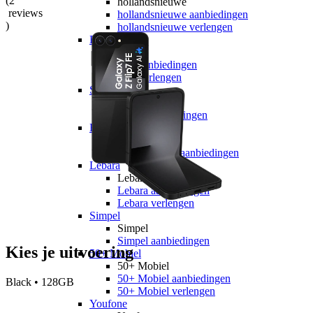
(
2
hollandsnieuwe
reviews
hollandsnieuwe aanbiedingen
)
hollandsnieuwe verlengen
Ben
Ben
Ben aanbiedingen
Ben verlengen
Simyo
Simyo
Simyo aanbiedingen
Budget Thuis
Budget Thuis
Budget Thuis aanbiedingen
Lebara
Lebara
Lebara aanbiedingen
Lebara verlengen
Simpel
Simpel
Simpel aanbiedingen
Kies je uitvoering
50+ Mobiel
50+ Mobiel
50+ Mobiel aanbiedingen
Black • 128GB
50+ Mobiel verlengen
Youfone