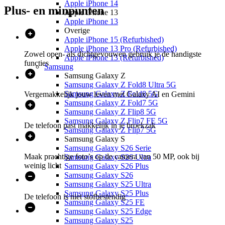
Apple iPhone 14
Plus- en minpunten
Apple iPhone 13
Apple iPhone 13
Overige
Apple iPhone 15 (Refurbished)
Apple iPhone 13 Pro (Refurbished)
Zowel open- als dichtgevouwen gebruik je de handigste
Apple iPhone 13 (Refurbished)
functies
Samsung
Samsung Galaxy Z
Samsung Galaxy Z Fold8 Ultra 5G
Samsung Galaxy Z Fold8 5G
Vergemakkelijk jouw leven met Galaxy AI en Gemini
Samsung Galaxy Z Fold7 5G
Samsung Galaxy Z Flip8 5G
Samsung Galaxy Z Flip7 FE 5G
De telefoon past makkelijk in je broekzak
Samsung Galaxy Z Flip7 5G
Samsung Galaxy S
Samsung Galaxy S26 Serie
Maak prachtige foto’s op de camera van 50 MP, ook bij
Samsung Galaxy S26 Ultra
weinig licht
Samsung Galaxy S26 Plus
Samsung Galaxy S26
Samsung Galaxy S25 Ultra
Samsung Galaxy S25 Plus
De telefoon is niet stofbestendig
Samsung Galaxy S25 FE
Samsung Galaxy S25 Edge
Samsung Galaxy S25