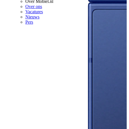
Over Mobiel.nl
Over ons
Vacatures
Nieuws
Pers