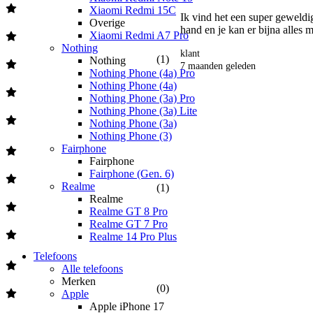
Xiaomi Redmi 15C
Ik vind het een super geweldig 
Overige
hand en je kan er bijna alles 
Xiaomi Redmi A7 Pro
Nothing
klant
(
1
)
Nothing
7 maanden geleden
Nothing Phone (4a) Pro
Nothing Phone (4a)
Nothing Phone (3a) Pro
Nothing Phone (3a) Lite
Nothing Phone (3a)
Nothing Phone (3)
Fairphone
Fairphone
Fairphone (Gen. 6)
Realme
(
1
)
Realme
Realme GT 8 Pro
Realme GT 7 Pro
Realme 14 Pro Plus
Telefoons
Alle telefoons
Merken
(
0
)
Apple
Apple iPhone 17