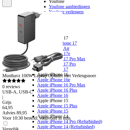
Youfone
Youfone aanbiedingen
Youfone verlengen
Alle telefoons
Alle aanbiedingen
Merken
Apple
Apple iPhone 17
Alle Apple iPhone 17
Apple iPhone Air
Apple iPhone 17e
Apple iPhone 17 Pro Max
Apple iPhone 17 Pro
Apple iPhone 17
Apple iPhone 16
Musthavz
100W Laptop Oplader met Verlengsnoer
Apple iPhone 16e
Apple iPhone 16 Pro Max
0
reviews
Apple iPhone 16 Plus
USB-A, USB-C
Apple iPhone 16
|
Apple iPhone 15
Grijs
Apple iPhone 15 Plus
64
,
95
Apple iPhone 15
Advies
89,95
Apple iPhone 14
Voor 10:30 besteld, vanavond in huis
Apple iPhone 14 Pro (Refurbished)
Apple iPhone 14 (Refurbished)
Vergelijk