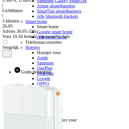
USB-A, USB-C
Samsung Galaxy SmartTag
|
Airtag sleutelhangers
Lichtblauw
SmartTag sleutelhangers
|
Alle bluetooth trackers
3 kleuren
Smart home
26
,
95
Smart home
Advies
39,95
-
32
%
Google smart home
Voor 10:30 besteld, vanavond in huis
Alle smart home
Telefoonaccessoires
Vergelijk
Hoesjes
Hoesjes voor
Apple
Samsung
OnePlus
Gratis bezorging
Motorola
Google
OPPO
Xiaomi
POCO
Nothing
Sony
Alle telefoons
Screenprotectors
Screenprotectors voor
Apple