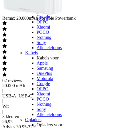
Samsung
OnePlus
Motorola
Google
Remax
20.000mAh Portable Powerbank
OPPO
Xiaomi
POCO
Nothing
Sony
Alle telefoons
Kabels
Kabels voor
Apple
Samsung
OnePlus
Motorola
62
reviews
Google
20.000 mAh
OPPO
|
Xiaomi
USB-A, USB-C
POCO
|
Nothing
Wit
Sony
|
Alle telefoons
3 kleuren
Opladers
26
,
95
Opladers voor
Advies
39,95
-
32
%