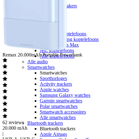
Speakers
Bluetooth speakers
JBL speakers
Alle speakers
Koptelefoons
Koptelefoons
Draadloze koptelefoons
Noise cancelling koptelefoons
Apple Airpods Max
JBL koptelefoons
Remax
20.000mAh Portable Powerbank
Alle koptelefoons
Alle audio
Smartwatches
Smartwatches
Sporthorloges
Activity trackers
Apple watches
Samsung Galaxy watches
Garmin smartwatches
Polar smartwatches
Smartwatch accessoires
Alle smartwatches
62
reviews
Bluetooth trackers
20.000 mAh
Bluetooth trackers
|
Apple Airtags