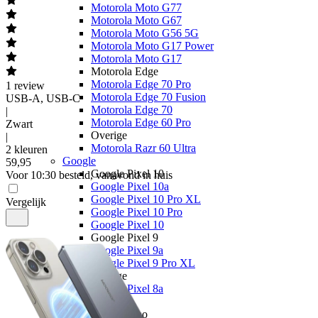
Motorola Moto G77
Motorola Moto G67
Motorola Moto G56 5G
Motorola Moto G17 Power
Motorola Moto G17
Motorola Edge
Motorola Edge 70 Pro
1
review
Motorola Edge 70 Fusion
USB-A, USB-C
Motorola Edge 70
|
Motorola Edge 60 Pro
Zwart
Overige
|
Motorola Razr 60 Ultra
2 kleuren
Google
59
,
95
Google Pixel 10
Voor 10:30 besteld, vanavond in huis
Google Pixel 10a
Google Pixel 10 Pro XL
Vergelijk
Google Pixel 10 Pro
Google Pixel 10
Google Pixel 9
Google Pixel 9a
Google Pixel 9 Pro XL
Overige
Google Pixel 8a
OPPO
OPPO Reno