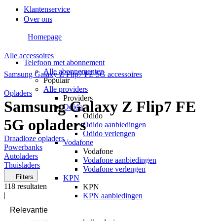
Klantenservice
Over ons
Homepage
Alle accessoires
Telefoon met abonnement
Alle abonnementen
Samsung Galaxy Z Flip7 FE 5G accessoires
Populair
Alle providers
Opladers
Providers
Samsung Galaxy Z Flip7 FE
Odido
Odido
5G opladers
Odido aanbiedingen
Odido verlengen
Draadloze opladers
Vodafone
Powerbanks
Vodafone
Autoladers
Vodafone aanbiedingen
Thuisladers
Vodafone verlengen
Filters
KPN
118
resultaten
KPN
|
KPN aanbiedingen
KPN verlengen
hollandsnieuwe