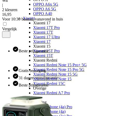
Wit
OPPO A6x 5G
|
OPPO A6 5G
2 kleuren
OPPO A40
16
,
95
Xiaomi
Voor 10:30 besteld, vanavond in huis
Xiaomi 17
Xiaomi 17T Pro
Vergelijk
Xiaomi 17T
Xiaomi 17 Ultra
Xiaomi 17
Xiaomi 15
Beste prijsgarantie
Xiaomi 15T Pro
Xiaomi 15T
Xiaomi Redmi
Xiaomi Redmi Note 15 Pro+ 5G
Xiaomi Redmi Note 15 Pro 5G
Gratis bezorging
Xiaomi Redmi Note 15 5G
31 dagen omruilgarantie
Xiaomi Redmi Note 15
Xiaomi Redmi 15C
Beste prijsgarantie
Overige
Xiaomi Redmi A7 Pro
Nothing
Nothing
Nothing Phone (4a) Pro
Nothing Phone (4a)