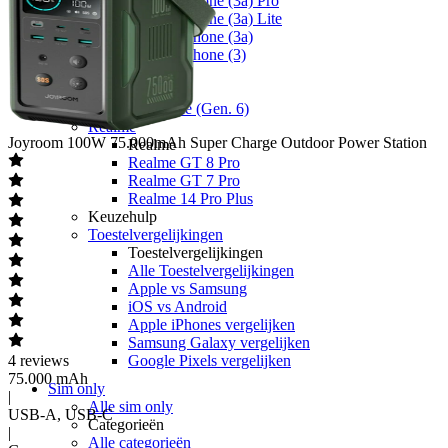
Nothing Phone (3a) Pro
Nothing Phone (3a) Lite
Nothing Phone (3a)
Nothing Phone (3)
Fairphone
Fairphone
Fairphone (Gen. 6)
Realme
Joyroom
100W 75.000mAh Super Charge Outdoor Power Station
Realme
Realme GT 8 Pro
Realme GT 7 Pro
Realme 14 Pro Plus
Keuzehulp
Toestelvergelijkingen
Toestelvergelijkingen
Alle Toestelvergelijkingen
Apple vs Samsung
iOS vs Android
Apple iPhones vergelijken
Samsung Galaxy vergelijken
4
reviews
Google Pixels vergelijken
75.000 mAh
Sim only
|
Alle sim only
USB-A, USB-C
Categorieën
|
Alle categorieën