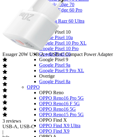
Motorola Edge 70
Motorola Edge 60 Pro
Overige
Motorola Razr 60 Ultra
Google
Google Pixel 10
Google Pixel 10a
Google Pixel 10 Pro XL
Google Pixel 10 Pro
Google Pixel 10
Essager
20W USB-A + USB-C Compact Power Adapter
Google Pixel 9
Google Pixel 9a
Google Pixel 9 Pro XL
Overige
Google Pixel 8a
OPPO
OPPO Reno
OPPO Reno16 Pro 5G
OPPO Reno16 F 5G
OPPO Reno16 5G
OPPO Reno15 Pro 5G
OPPO Find X
3
reviews
OPPO Find X9 Ultra
USB-A, USB-C
OPPO Find X9
|
OPPO A