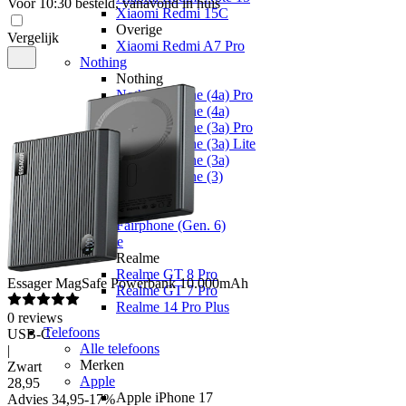
Voor 10:30 besteld, vanavond in huis
Xiaomi Redmi 15C
Overige
Vergelijk
Xiaomi Redmi A7 Pro
Nothing
Nothing
Nothing Phone (4a) Pro
Nothing Phone (4a)
Nothing Phone (3a) Pro
Nothing Phone (3a) Lite
Nothing Phone (3a)
Nothing Phone (3)
Fairphone
Fairphone
Fairphone (Gen. 6)
Realme
Realme
Realme GT 8 Pro
Essager
MagSafe Powerbank 10.000mAh
Realme GT 7 Pro
Realme 14 Pro Plus
0
reviews
Telefoons
USB-C
Alle telefoons
|
Merken
Zwart
Apple
28
,
95
Apple iPhone 17
Advies
34,95
-
17
%