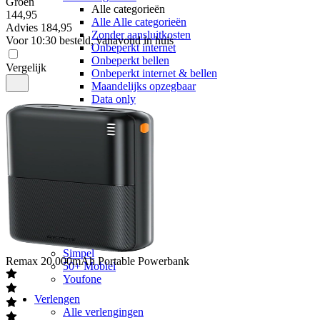
Groen
Alle categorieën
144
,
95
Alle Alle categorieën
Advies
184,95
Zonder aansluitkosten
Voor 10:30 besteld, vanavond in huis
Onbeperkt internet
Onbeperkt bellen
Vergelijk
Onbeperkt internet & bellen
Maandelijks opzegbaar
Data only
5G
Alleen bellen
Providers
Odido
Vodafone
KPN
hollandsnieuwe
Ben
Simyo
Budget Thuis
Lebara
Simpel
Remax
20.000mAh Portable Powerbank
50+ Mobiel
Youfone
Verlengen
Alle verlengingen