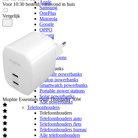
Apple
Voor 10:30 besteld, vanavond in huis
Samsung
OnePlus
Vergelijk
Motorola
Google
OPPO
Xiaomi
POCO
Nothing
Sony
Alle telefoons
Powerbanks
Powerbanks
MagSafe powerbanks
Laptop powerbanks
Smartwatch powerbanks
Portable power stations
Solar powerbanks
Mophie
Essentials Dual Thuislader 50W
Alle powerbanks
Telefoonhouders
Telefoonhouders
Telefoonhouders auto
Telefoonhouders fiets
Telefoonhouders bureau
Alle telefoonhouders