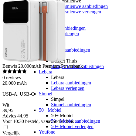
hollandsnieuwe
hollandsnieuwe aanbiedingen
hollandsnieuwe verlengen
Ben
Ben
Ben aanbiedingen
Ben verlengen
Simyo
Simyo
Simyo aanbiedingen
Budget Thuis
Budget Thuis
Benwis
20.000mAh Premium Powerbank
Budget Thuis aanbiedingen
Lebara
Lebara
0
reviews
Lebara aanbiedingen
20.000 mAh
Lebara verlengen
|
Simpel
USB-A, USB-C
Simpel
|
Simpel aanbiedingen
Wit
50+ Mobiel
39
,
95
50+ Mobiel
Advies
44,95
50+ Mobiel aanbiedingen
Voor 10:30 besteld, vanavond in huis
50+ Mobiel verlengen
Youfone
Vergelijk