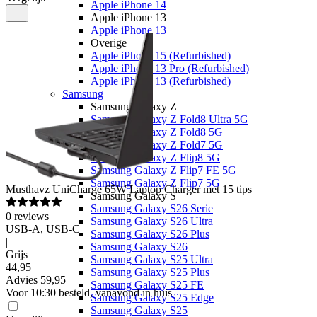
Apple iPhone 14
Apple iPhone 13
Apple iPhone 13
Overige
Apple iPhone 15 (Refurbished)
Apple iPhone 13 Pro (Refurbished)
Apple iPhone 13 (Refurbished)
Samsung
Samsung Galaxy Z
Samsung Galaxy Z Fold8 Ultra 5G
Samsung Galaxy Z Fold8 5G
Samsung Galaxy Z Fold7 5G
Samsung Galaxy Z Flip8 5G
Samsung Galaxy Z Flip7 FE 5G
Samsung Galaxy Z Flip7 5G
Musthavz
UniCharge 65W Laptop Charger met 15 tips
Samsung Galaxy S
Samsung Galaxy S26 Serie
0
reviews
Samsung Galaxy S26 Ultra
USB-A, USB-C
Samsung Galaxy S26 Plus
|
Samsung Galaxy S26
Grijs
Samsung Galaxy S25 Ultra
44
,
95
Samsung Galaxy S25 Plus
Advies
59,95
Samsung Galaxy S25 FE
Voor 10:30 besteld, vanavond in huis
Samsung Galaxy S25 Edge
Samsung Galaxy S25