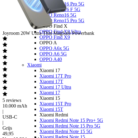
OPPO Reno16 Pro 5G
OPPO Reno16 F 5G
OPPO Reno16 5G
OPPO Reno15 Pro 5G
OPPO Find X
OPPO Find X9 Ultra
Joyroom
20W Ultra-Thin MagSafe Powerbank
OPPO Find X9
OPPO A
OPPO A6x 5G
OPPO A6 5G
OPPO A40
Xiaomi
Xiaomi 17
Xiaomi 17T Pro
Xiaomi 17T
Xiaomi 17 Ultra
Xiaomi 17
Xiaomi 15
5
reviews
Xiaomi 15T Pro
10.000 mAh
Xiaomi 15T
|
Xiaomi Redmi
USB-C
Xiaomi Redmi Note 15 Pro+ 5G
|
Xiaomi Redmi Note 15 Pro 5G
Grijs
Xiaomi Redmi Note 15 5G
49
,
95
Xiaomi Redmi Note 15