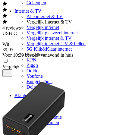
Geheugen
Internet & TV
Alle internet & TV
Vergelijk Internet & TV
Vergelijk internet
4
reviews
Vergelijk glasvezel internet
USB-C
Vergelijk internet & TV
|
Vergelijk internet, TV & bellen
Wit
5G Klik&Klaar internet
39
,
95
Providers
Voor 10:30 besteld, vanavond in huis
KPN
Ziggo
Vergelijk
Odido
Youfone
Budget Thuis
Delta
Klantenservice
Klantenservice
Vragen & contact
Zakelijk
Retour & reparatie
Telefoon inruilen
Over ons