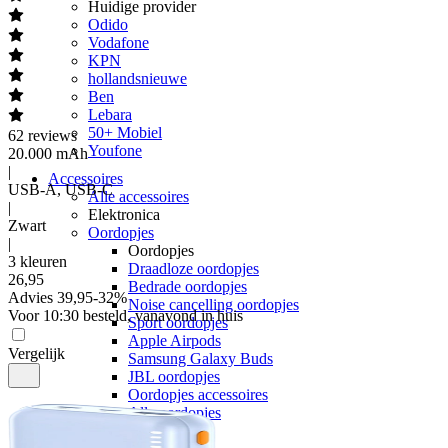
Huidige provider
Odido
Vodafone
KPN
hollandsnieuwe
Ben
Lebara
50+ Mobiel
62
reviews
Youfone
20.000 mAh
|
Accessoires
USB-A, USB-C
Alle accessoires
|
Elektronica
Zwart
Oordopjes
|
Oordopjes
3 kleuren
Draadloze oordopjes
26
,
95
Bedrade oordopjes
Advies
39,95
-
32
%
Noise cancelling oordopjes
Voor 10:30 besteld, vanavond in huis
Sport oordopjes
Apple Airpods
Vergelijk
Samsung Galaxy Buds
JBL oordopjes
Oordopjes accessoires
Alle oordopjes
Speakers