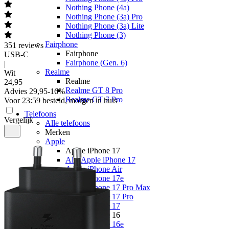
Nothing Phone (4a)
Nothing Phone (3a) Pro
Nothing Phone (3a) Lite
Nothing Phone (3)
Fairphone
351
reviews
Fairphone
USB-C
Fairphone (Gen. 6)
|
Realme
Wit
Realme
24
,
95
Realme GT 8 Pro
Advies
29,95
-
16
%
Realme GT 7 Pro
Voor 23:59 besteld, morgen in huis
Telefoons
Vergelijk
Alle telefoons
Merken
Apple
Apple iPhone 17
Alle Apple iPhone 17
Apple iPhone Air
Apple iPhone 17e
Apple iPhone 17 Pro Max
Apple iPhone 17 Pro
Apple iPhone 17
Apple iPhone 16
Apple iPhone 16e