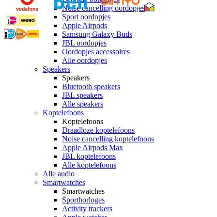
Noise cancelling oordopjes
Sport oordopjes
Apple Airpods
Samsung Galaxy Buds
JBL oordopjes
Oordopjes accessoires
Alle oordopjes
Speakers
Speakers
Bluetooth speakers
JBL speakers
Alle speakers
Koptelefoons
Koptelefoons
Draadloze koptelefoons
Noise cancelling koptelefoons
Apple Airpods Max
JBL koptelefoons
Alle koptelefoons
Alle audio
Smartwatches
Smartwatches
Sporthorloges
Activity trackers