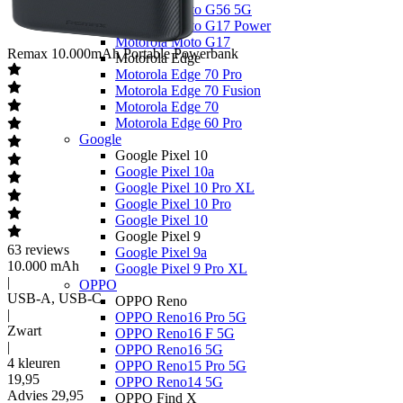
Motorola Moto G56 5G
Motorola Moto G17 Power
Motorola Moto G17
Remax
10.000mAh Portable Powerbank
Motorola Edge
Motorola Edge 70 Pro
Motorola Edge 70 Fusion
Motorola Edge 70
Motorola Edge 60 Pro
Google
Google Pixel 10
Google Pixel 10a
Google Pixel 10 Pro XL
Google Pixel 10 Pro
Google Pixel 10
Google Pixel 9
63
reviews
Google Pixel 9a
10.000 mAh
Google Pixel 9 Pro XL
|
OPPO
USB-A, USB-C
OPPO Reno
|
OPPO Reno16 Pro 5G
Zwart
OPPO Reno16 F 5G
|
OPPO Reno16 5G
4 kleuren
OPPO Reno15 Pro 5G
19
,
95
OPPO Reno14 5G
Advies
29,95
OPPO Find X