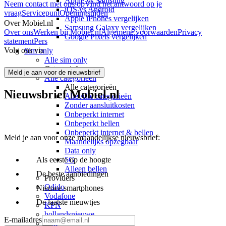
Apple vs Samsung
Neem contact met ons op
Vind het antwoord op je
iOS vs Android
vraag
Servicepunt
Openingstijden
Apple iPhones vergelijken
Over Mobiel.nl
Samsung Galaxy vergelijken
Over ons
Werken bij Mobiel.nl
Algemene voorwaarden
Privacy
Google Pixels vergelijken
statement
Pers
Volg ons via
Sim only
Alle sim only
Categorieën
Meld je aan voor de nieuwsbrief
Alle categorieën
Alle categorieën
Nieuwsbrief Mobiel.nl
Alle Alle categorieën
Zonder aansluitkosten
Onbeperkt internet
Onbeperkt bellen
Onbeperkt internet & bellen
Meld je aan voor onze maandelijkse nieuwsbrief:
Maandelijks opzegbaar
Data only
5G
Als eerste op de hoogte
Alleen bellen
De beste aanbiedingen
Providers
Odido
Nieuwe smartphones
Vodafone
De laatste nieuwtjes
KPN
hollandsnieuwe
E-mailadres
Ben