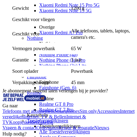
Xiaomi Redmi Note 15 Pro 5G
Gewicht
1200 g
Xiaomi Redmi Note 15 5G
Xiaomi Redmi Note 15
Geschikt voor vliegen
Xiaomi Redmi 15C
Overige
Alle telefoons, tablets, laptops, 
Xiaomi Redmi A7 Pro
Geschikt voor
camera's etc.
Nothing
Nothing
Vermogen powerbank
65 W
Nothing Phone (4a) Pro
Nothing Phone (4a)
Garantie
1 jaar
Nothing Phone (3a) Pro
Nothing Phone (3a) Lite
Soort oplader
Powerbank
Nothing Phone (3)
Fairphone
Fairphone
Verpakkingshoogte
45 mm
Fairphone (Gen. 6)
Je abonnement slapend laten verlengen bij je provider?
Realme
Realme
Realme GT 8 Pro
Ga naar
Realme GT 7 Pro
Telefoons met abonnement
Smartphones
Sim only
Accessoires
Internet
Keuzehulp
vergelijken
Internet, TV & Bellen
Internet &
Toestelvergelijkingen
TV
Koopjeskelder
Zakelijk
Toestelvergelijkingen
Vragen & contact
Orderstatus
Retour & reparatie
Nieuws
Alle Toestelvergelijkingen
Hulp nodig?