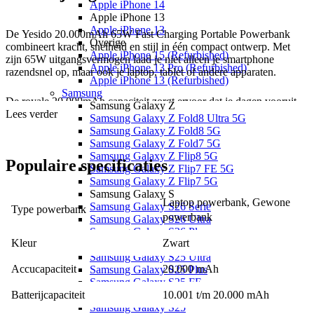
Apple iPhone 14
Apple iPhone 13
Apple iPhone 13
De Yesido 20.000mAh 65W Fast Charging Portable Powerbank
Overige
combineert kracht, snelheid en stijl in één compact ontwerp. Met
Apple iPhone 15 (Refurbished)
zijn 65W uitgangsvermogen laad je niet alleen je smartphone
Apple iPhone 13 Pro (Refurbished)
razendsnel op, maar ook je laptop, tablet of andere apparaten.
Apple iPhone 13 (Refurbished)
Samsung
De royale 20.000mAh capaciteit zorgt ervoor dat je dagen vooruit
Samsung Galaxy Z
kunt zonder stopcontact. Via de USB-C en USB-A poorten laad je
Lees verder
Samsung Galaxy Z Fold8 Ultra 5G
meerdere apparaten tegelijk op, en dankzij het LCD-display zie je in
Samsung Galaxy Z Fold8 5G
één oogopslag het resterende batterijpercentage en laadstatus. Het
Samsung Galaxy Z Fold7 5G
duurzame, industriële design met geribbelde afwerking maakt deze
Samsung Galaxy Z Flip8 5G
Populaire
specificaties
powerbank niet alleen krachtig, maar ook opvallend stijlvol, ideaal
Samsung Galaxy Z Flip7 FE 5G
voor werk, reizen of dagelijks gebruik.
Samsung Galaxy Z Flip7 5G
Samsung Galaxy S
Laptop powerbank, Gewone 
Samsung Galaxy S26 Serie
Type powerbank
powerbank
Samsung Galaxy S26 Ultra
Samsung Galaxy S26 Plus
Kleur
Zwart
Samsung Galaxy S26
Samsung Galaxy S25 Ultra
Accucapaciteit
20.000 mAh
Samsung Galaxy S25 Plus
Samsung Galaxy S25 FE
Samsung Galaxy S25 Edge
Batterijcapaciteit
10.001 t/m 20.000 mAh
Samsung Galaxy S25