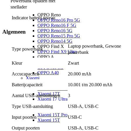
Powerbank opladen met 
Google Pixel 9 Pro XL
snellader
OPPO
OPPO Reno
Indicator batterij niveau
OPPO Reno16 Pro 5G
OPPO Reno16 F 5G
OPPO Reno16 5G
Algemeen
OPPO Reno15 Pro 5G
OPPO Reno14 5G
Laptop powerbank, Gewone 
OPPO Find X
Type powerbank
OPPO Find X9 Ultra
powerbank
OPPO A
OPPO A6x 5G
Kleur
Zwart
OPPO A6 5G
OPPO A40
Accucapaciteit
20.000 mAh
Xiaomi
Xiaomi 17
Batterijcapaciteit
10.001 t/m 20.000 mAh
Xiaomi 17T Pro
Xiaomi 17T
Aantal USB-aansluitingen
3
Xiaomi 17 Ultra
Xiaomi 17
Type USB-aansluiting
USB-A, USB-C
Xiaomi 15
Xiaomi 15T Pro
Input poorten
USB-C
Xiaomi 15T
Xiaomi Redmi
Output poorten
USB-A, USB-C
Xiaomi Redmi Note 15 Pro+ 5G