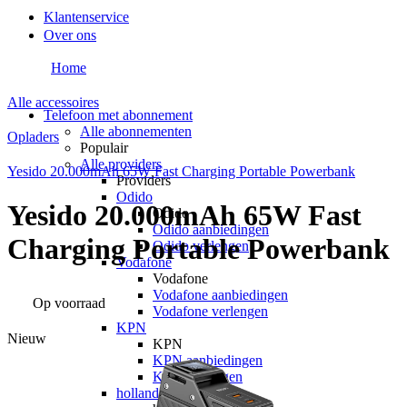
Klantenservice
Over ons
Home
Alle accessoires
Telefoon met abonnement
Alle abonnementen
Opladers
Populair
Alle providers
Yesido 20.000mAh 65W Fast Charging Portable Powerbank
Providers
Odido
Yesido 20.000mAh 65W Fast
Odido
Odido aanbiedingen
Charging Portable Powerbank
Odido verlengen
Vodafone
Vodafone
Vodafone aanbiedingen
Op voorraad
Vodafone verlengen
KPN
Nieuw
KPN
KPN aanbiedingen
KPN verlengen
hollandsnieuwe