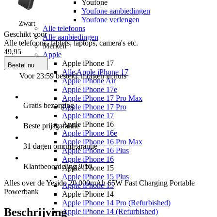
Youfone
Youfone aanbiedingen
Youfone verlengen
Zwart
Alle telefoons
Geschikt voor
Alle aanbiedingen
Alle telefoons, tablets, laptops, camera's etc.
Merken
49
,
95
Apple
Apple iPhone 17
Bestel nu
Alle Apple iPhone 17
Voor 23:59 besteld, morgen in huis
Apple iPhone Air
Apple iPhone 17e
Apple iPhone 17 Pro Max
Gratis
bezorging
Apple iPhone 17 Pro
Apple iPhone 17
Apple iPhone 16
Beste
prijsgarantie
Apple iPhone 16e
Apple iPhone 16 Pro Max
31 dagen
omruilgarantie
Apple iPhone 16 Plus
Apple iPhone 16
Klantbeoordeling
9
/10
Apple iPhone 15
Apple iPhone 15 Plus
Alles over de
Yesido 20.000mAh 65W Fast Charging Portable
Apple iPhone 15
Powerbank
Apple iPhone 14
Apple iPhone 14 Pro (Refurbished)
Beschrijving
Apple iPhone 14 (Refurbished)