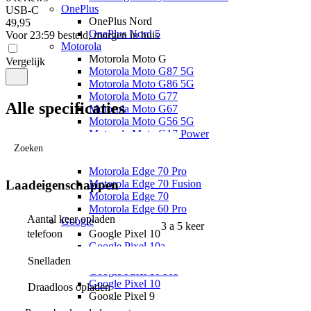
OnePlus
USB-C
OnePlus Nord
49
,
95
OnePlus Nord 5
Voor 23:59 besteld, morgen in huis
Motorola
Motorola Moto G
Vergelijk
Motorola Moto G87 5G
Motorola Moto G86 5G
Motorola Moto G77
Alle specificaties
Motorola Moto G67
Motorola Moto G56 5G
Motorola Moto G17 Power
Motorola Moto G17
Zoeken
Motorola Edge
Motorola Edge 70 Pro
Motorola Edge 70 Fusion
Laadeigenschappen
Motorola Edge 70
Motorola Edge 60 Pro
Aantal keer opladen 
Google
3 a 5 keer
Google Pixel 10
telefoon
Google Pixel 10a
Google Pixel 10 Pro XL
Snelladen
Google Pixel 10 Pro
Google Pixel 10
Draadloos opladen
Google Pixel 9
Google Pixel 9a