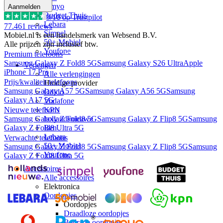
Simyo
Aanmelden
Budget Thuis
9
/10 op Trustpilot
Lebara
77.461
reviews
Simpel
Mobiel.nl is een handelsmerk van Websend B.V.
50+ Mobiel
Alle prijzen zijn inclusief btw.
Youfone
Premium telefoons
Samsung Galaxy Z Fold8 5G
Samsung Galaxy S26 Ultra
Apple
Verlengen
iPhone 17 Pro
Alle verlengingen
Prijs/kwaliteit telefoons
Huidige provider
Samsung Galaxy A57 5G
Samsung Galaxy A56 5G
Samsung
Odido
Galaxy A17 5G
Vodafone
KPN
Nieuwe telefoons
hollandsnieuwe
Samsung Galaxy Z Fold8 5G
Samsung Galaxy Z Flip8 5G
Samsung
Ben
Galaxy Z Fold8 Ultra 5G
Lebara
Verwachte telefoons
50+ Mobiel
Samsung Galaxy Z Fold8 5G
Samsung Galaxy Z Flip8 5G
Samsung
Youfone
Galaxy Z Fold8 Ultra 5G
Accessoires
Alle accessoires
Elektronica
Oordopjes
Oordopjes
Draadloze oordopjes
Bedrade oordopjes