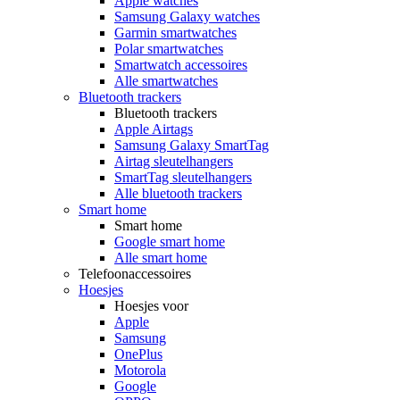
Apple watches
Samsung Galaxy watches
Garmin smartwatches
Polar smartwatches
Smartwatch accessoires
Alle smartwatches
Bluetooth trackers
Bluetooth trackers
Apple Airtags
Samsung Galaxy SmartTag
Airtag sleutelhangers
SmartTag sleutelhangers
Alle bluetooth trackers
Smart home
Smart home
Google smart home
Alle smart home
Telefoonaccessoires
Hoesjes
Hoesjes voor
Apple
Samsung
OnePlus
Motorola
Google