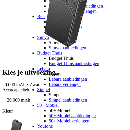
hollandsnieuwe
hollandsnieuwe aanbiedingen
hollandsnieuwe verlengen
Ben
Ben
Ben aanbiedingen
Ben verlengen
Simyo
Simyo
Simyo aanbiedingen
Budget Thuis
Budget Thuis
Budget Thuis aanbiedingen
Lebara
Kies je uitvoering
Lebara
Lebara aanbiedingen
Lebara verlengen
20.000 mAh • Zwart
Simpel
Accucapaciteit
Simpel
20.000 mAh
Simpel aanbiedingen
50+ Mobiel
50+ Mobiel
Kleur
50+ Mobiel aanbiedingen
50+ Mobiel verlengen
Youfone