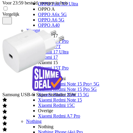
Voor 23:59 besteld, morgen in huis
OPPO Find X9 Ultra
OPPO A
Vergelijk
OPPO A6x 5G
OPPO A6 5G
OPPO A40
Xiaomi
Xiaomi 17
Xiaomi 17T Pro
Xiaomi 17T
Xiaomi 17 Ultra
Xiaomi 17
Xiaomi 15
Xiaomi 15T Pro
Xiaomi 15T
Xiaomi Redmi
Xiaomi Redmi Note 15 Pro+ 5G
Xiaomi Redmi Note 15 Pro 5G
Samsung
USB-C Super Snellader 25W
Xiaomi Redmi Note 15 5G
Xiaomi Redmi Note 15
Xiaomi Redmi 15C
Overige
Xiaomi Redmi A7 Pro
Nothing
Nothing
Nothing Phone (4a) Pro