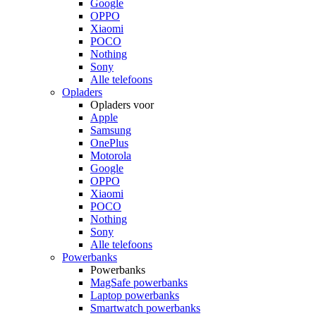
Google
OPPO
Xiaomi
POCO
Nothing
Sony
Alle telefoons
Opladers
Opladers voor
Apple
Samsung
OnePlus
Motorola
Google
OPPO
Xiaomi
POCO
Nothing
Sony
Alle telefoons
Powerbanks
Powerbanks
MagSafe powerbanks
Laptop powerbanks
Smartwatch powerbanks