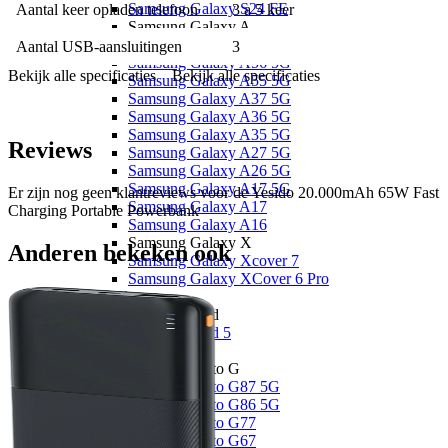
Samsung Galaxy S24 FE
Aantal keer opladen telefoon
3 a 5 keer
Samsung Galaxy A
Samsung Galaxy A57 5G
Aantal USB-aansluitingen
3
Samsung Galaxy A56 5G
Bekijk alle specificaties
Bekijk alle specificaties
Samsung Galaxy A55 5G
Samsung Galaxy A37 5G
Samsung Galaxy A36 5G
Samsung Galaxy A35 5G
Reviews
Samsung Galaxy A27 5G
Samsung Galaxy A26 5G
Samsung Galaxy A17 5G
Er zijn nog geen klantreviews voor de
Yesido 20.000mAh 65W Fast
Samsung Galaxy A17
Charging Portable Powerbank
Samsung Galaxy A16
Samsung Galaxy X
Anderen bekeken ook
Samsung Galaxy Xcover 7
Samsung Galaxy XCover 6 Pro
OnePlus
OnePlus Nord
OnePlus Nord 5
Motorola
Motorola Moto G
Motorola Moto G87 5G
Motorola Moto G86 5G
Motorola Moto G77
Motorola Moto G67