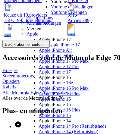
Mobiel abonnement
Los toestel
Youfone
Youfone aanbiedingen
Youfone verlengen
Keuze uit 10 providers
391
,
-
Alle telefoons
Tot
€ 199,-
toestelkorting
Advies
789,-
Alle aanbiedingen
Merken
Apple
Apple iPhone 17
Bekijk abonnementen
Alle Apple iPhone 17
Apple iPhone Air
Apple iPhone 17e
Accessoires voor de
Motorola Edge 70
Apple iPhone 17 Pro Max
Apple iPhone 17 Pro
Hoesjes
Apple iPhone 17
Screenprotectors
Apple iPhone 16
Opladers
Apple iPhone 16e
Kabels
Apple iPhone 16 Pro Max
Alle
Motorola Edge 70
accessoires
Apple iPhone 16 Plus
Alles over de
Motorola Edge 70
Apple iPhone 16
Apple iPhone 15
Plus- en minpunten
Apple iPhone 15 Plus
Apple iPhone 15
Apple iPhone 14
Apple iPhone 14 Pro (Refurbished)
Apple iPhone 14 (Refurbished)