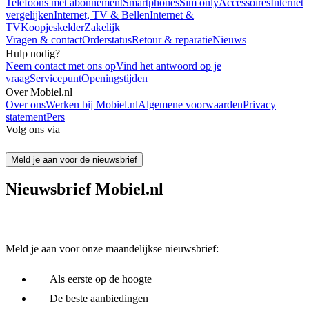
Telefoons met abonnement
Smartphones
Sim only
Accessoires
Internet
vergelijken
Internet, TV & Bellen
Internet &
TV
Koopjeskelder
Zakelijk
Vragen & contact
Orderstatus
Retour & reparatie
Nieuws
Hulp nodig?
Neem contact met ons op
Vind het antwoord op je
vraag
Servicepunt
Openingstijden
Over Mobiel.nl
Over ons
Werken bij Mobiel.nl
Algemene voorwaarden
Privacy
statement
Pers
Volg ons via
Meld je aan voor de nieuwsbrief
Nieuwsbrief Mobiel.nl
Meld je aan voor onze maandelijkse nieuwsbrief:
Als eerste op de hoogte
De beste aanbiedingen