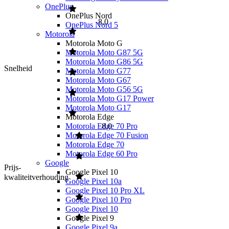
OnePlus
OnePlus Nord
8,0
OnePlus Nord 5
Motorola
Motorola Moto G
Motorola Moto G87 5G
Motorola Moto G86 5G
Snelheid
Motorola Moto G77
Motorola Moto G67
Motorola Moto G56 5G
Motorola Moto G17 Power
Motorola Moto G17
Motorola Edge
Motorola Edge 70 Pro
8,0
Motorola Edge 70 Fusion
Motorola Edge 70
Motorola Edge 60 Pro
Google
Prijs-
Google Pixel 10
kwaliteitverhouding
Google Pixel 10a
Google Pixel 10 Pro XL
Google Pixel 10 Pro
Google Pixel 10
Google Pixel 9
Google Pixel 9a