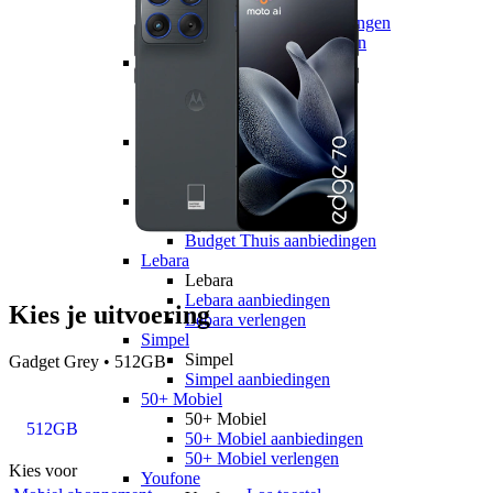
hollandsnieuwe
hollandsnieuwe aanbiedingen
hollandsnieuwe verlengen
Ben
Ben
Ben aanbiedingen
Ben verlengen
Simyo
Simyo
Simyo aanbiedingen
Budget Thuis
Budget Thuis
Budget Thuis aanbiedingen
Lebara
Lebara
Lebara aanbiedingen
Kies je uitvoering
Lebara verlengen
Simpel
Simpel
Gadget Grey • 512GB
Simpel aanbiedingen
50+ Mobiel
50+ Mobiel
512GB
50+ Mobiel aanbiedingen
50+ Mobiel verlengen
Kies voor
Youfone