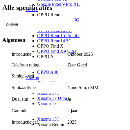
Google Pixel 9 Pro XL
Alle specificaties
OPPO
OPPO Reno
OPPO Reno16 Pro 5G
Zoeken
OPPO Reno16 F 5G
OPPO Reno16 5G
OPPO Reno15 Pro 5G
Algemeen
OPPO Reno14 5G
OPPO Find X
OPPO Find X9 Ultra
Introductie
Oktober 2025
OPPO A
OPPO A6x 5G
Telefoon rating
Zeer Goed
OPPO A6 5G
OPPO A40
Simlock vrij
Xiaomi
Xiaomi 17
Nano Sim, eSIM
Simkaarttype
Xiaomi 17T Pro
Xiaomi 17T
Xiaomi 17 Ultra
Ja
Dual sim
Xiaomi 17
Xiaomi 15
2 jaar
Garantie
Xiaomi 15T Pro
Xiaomi 15T
Introductiejaar
2025
Xiaomi Redmi
Xiaomi Redmi Note 15 Pro+ 5G