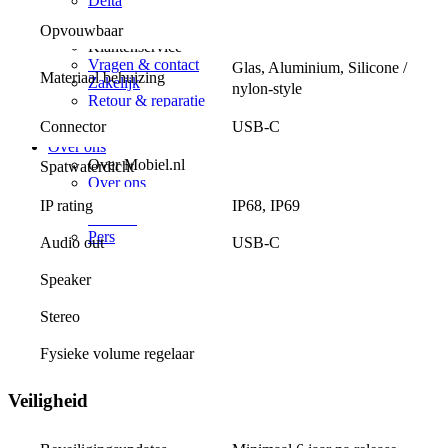
Delta
Klantenservice
Opvouwbaar
Klantenservice
Vragen & contact
Glas, Aluminium, Silicone / 
Materiaal behuizing
Zakelijk
nylon-style
Retour & reparatie
Telefoon inruilen
USB-C
Connector
Over ons
Over Mobiel.nl
Spatwaterdicht
Over ons
Vacatures
IP rating
IP68, IP69
Nieuws
Pers
Audio out
USB-C
Speaker
Stereo
Fysieke volume regelaar
Veiligheid