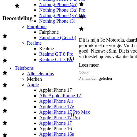
Nothing Phone (4a)
Nothing Phone (3a) Pro
Nothing Phone (3a) Lite
Beoordeling
Nothing Phone (3)
Fairphone
Fairphone
Fairphone (Gen. 6)
Dit is mijn 3e Motorola, daard
Realme
gebruik met de vorige. Vind mn
Realme
goed. Nieuw: eSim. Dit is voo
Realme GT 8 Pro
vu toestel tijdens vakantie bui
(
0
)
Realme GT 7 Pro
Lees meer
Telefoons
Johan
Alle telefoons
7 maanden geleden
Merken
Apple
Apple iPhone 17
Alle Apple iPhone 17
Apple iPhone Air
Apple iPhone 17e
Apple iPhone 17 Pro Max
(
1
)
Apple iPhone 17 Pro
Apple iPhone 17
Apple iPhone 16
Apple iPhone 16e