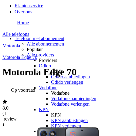
Klantenservice
Over ons
Home
Alle telefoons
Telefoon met abonnement
Alle abonnementen
Motorola
Populair
Alle providers
Motorola Edge 70
Providers
Odido
Motorola Edge 70
Odido
Odido aanbiedingen
Odido verlengen
Vodafone
Op voorraad
Vodafone
Vodafone aanbiedingen
Vodafone verlengen
8,0
KPN
(
1
KPN
review
KPN aanbiedingen
)
KPN verlengen
hollandsnieuwe