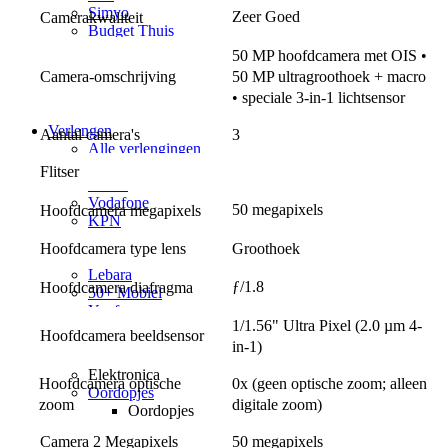
Simyo
Zeer Goed
Camerakwaliteit
Budget Thuis
Lebara
50 MP hoofdcamera met OIS • 
Simpel
Camera-omschrijving
50 MP ultragroothoek + macro 
50+ Mobiel
• speciale 3-in-1 lichtsensor
Youfone
Verlengen
Aantal camera's
3
Alle verlengingen
Huidige provider
Flitser
Odido
Vodafone
50 megapixels
Hoofdcamera megapixels
KPN
hollandsnieuwe
Hoofdcamera type lens
Groothoek
Ben
Lebara
ƒ/1.8
Hoofdcamera diafragma
50+ Mobiel
Youfone
1/1.56" Ultra Pixel (2.0 µm 4-
Hoofdcamera beeldsensor
Accessoires
in-1)
Alle accessoires
Elektronica
Hoofdcamera optische 
0x (geen optische zoom; alleen 
Oordopjes
zoom
digitale zoom)
Oordopjes
Draadloze oordopjes
Camera 2 Megapixels
50 megapixels
Bedrade oordopjes