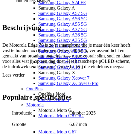
handen iets lastiger
Samsung Galaxy S24 FE
Samsung Galaxy A
Samsung Galaxy A57 5G
Samsung Galaxy A56 5G
Samsung Galaxy A55 5G
Beschrijving
Samsung Galaxy A37 5G
Samsung Galaxy A36 5G
Samsung Galaxy A35 5G
De Motorola Edge 70 is zo’n smartphone die je maar één keer hoeft
Samsung Galaxy A27 5G
vast te houden om te denken: wow. Ultradun, verrassend licht en
Samsung Galaxy A26 5G
gemaakt van premium materialen — maar vooral: slim, snel en klaar
Samsung Galaxy A17 5G
voor alles wat jij op een dag doet. Het haarscherpe pOLED-scherm,
Samsung Galaxy A17
de indrukwekkende camera’s en de batterij die eindeloos meegaat
Samsung Galaxy A16
maken dit een toestel dat nét even verder gaat dan je verwacht.
Samsung Galaxy X
Lees verder
Samsung Galaxy Xcover 7
Samsung Galaxy XCover 6 Pro
Benieuwd waarom dit misschien wel de mooiste én meest complete
OnePlus
Motorola tot nu toe is? Scroll snel verder.
OnePlus Nord
Populaire
specificaties
OnePlus Nord 5
Helder en prettig scherm
Motorola
Motorola Moto G
Introductie
Oktober 2025
Het grote, dunne scherm is helder en fijn afleesbaar, zelfs buiten in
Motorola Moto G87 5G
fel zonlicht. Dankzij de hoge verversingssnelheid ogen animaties en
Motorola Moto G86 5G
6.67 inch
scrollen extra soepel. Foto’s, video’s en apps zien er kleurrijk en
Grootte
Motorola Moto G77
levendig uit — precies wat je van een premium scherm mag
Motorola Moto G67