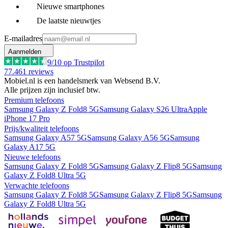
Nieuwe smartphones
De laatste nieuwtjes
E-mailadres
Aanmelden
9
/10 op Trustpilot
77.461
reviews
Mobiel.nl is een handelsmerk van Websend B.V.
Alle prijzen zijn inclusief btw.
Premium telefoons
Samsung Galaxy Z Fold8 5G
Samsung Galaxy S26 Ultra
Apple
iPhone 17 Pro
Prijs/kwaliteit telefoons
Samsung Galaxy A57 5G
Samsung Galaxy A56 5G
Samsung
Galaxy A17 5G
Nieuwe telefoons
Samsung Galaxy Z Fold8 5G
Samsung Galaxy Z Flip8 5G
Samsung
Galaxy Z Fold8 Ultra 5G
Verwachte telefoons
Samsung Galaxy Z Fold8 5G
Samsung Galaxy Z Flip8 5G
Samsung
Galaxy Z Fold8 Ultra 5G