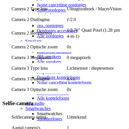
Noise cancelling oordopjes
Camera 2 Type lens
Ultragroothoek / MacroVision
Sport oordopjes
Apple Airpods
Camera 2 Diafragma
ƒ/2.0
Samsung Galaxy Buds
JBL oordopjes
1/2.76" Quad Pixel (1.28 µm 
Oordopjes accessoires
Camera 2 Beeldsensor
Alle oordopjes
4-in-1)
Speakers
Speakers
Camera 2 Optische zoom
0x
Bluetooth speakers
JBL speakers
Camera 3 Megapixels
0 megapixels
Alle speakers
Koptelefoons
Camera 3 Type lens
Lichtsensor / dieptesensor
Koptelefoons
Draadloze koptelefoons
Camera 3 Diafragma
n.v.t.
Noise cancelling koptelefoons
Apple Airpods Max
Camera 3 Optische zoom
0x
JBL koptelefoons
Alle koptelefoons
Selfie-camera
Alle audio
Smartwatches
Smartwatches
Selfiecamera rating
Uitstekend
Sporthorloges
Activity trackers
Aantal camera's
1