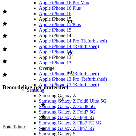
Apple iPhone 16 Pro Max
Apple iPhone 16 Plus
Apple iPhone 16
Apple iPhone 15
(
0
)
Apple iPhone 15 Plus
Apple iPhone 15
Apple iPhone 14
Apple iPhone 14 Pro (Refurbished)
Apple iPhone 14 (Refurbished)
Apple iPhone 14
(
0
)
Apple iPhone 13
Apple iPhone 13
Overige
(
0
)
Apple iPhone 15 (Refurbished)
Apple iPhone 13 Pro (Refurbished)
Apple iPhone 13 (Refurbished)
Beoordeling per onderdeel
Samsung
Samsung Galaxy Z
8,0
Samsung Galaxy Z Fold8 Ultra 5G
Samsung Galaxy Z Fold8 5G
Samsung Galaxy Z Fold7 5G
Samsung Galaxy Z Flip8 5G
Samsung Galaxy Z Flip7 FE 5G
Batterijduur
Samsung Galaxy Z Flip7 5G
Samsung Galaxy S