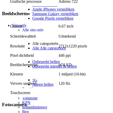
Apple vs Samsung
Grafische processor
Adreno 722
iOS vs Android
Apple iPhones vergelijken
Beeldscherm
Samsung Galaxy vergelijken
Google Pixels vergelijken
Sim only
6.67 inch
Grootte
Alle sim only
Categorieën
Uitstekend
Schermkwaliteit
Alle categorieën
Alle categorieën
Resolutie
2712x1220 pixels
Alle Alle categorieën
Zonder aansluitkosten
Pixel dichtheid
446 ppi
Onbeperkt internet
Onbeperkt bellen
Beeldschermtype
pOLED
Onbeperkt internet & bellen
Maandelijks opzegbaar
Kleuren
1 miljard (10-bit)
Data only
5G
Ververs snelheid
120 Hz
Alleen bellen
Providers
Touchscreen
Odido
Vodafone
KPN
Fotocamera
hollandsnieuwe
Ben