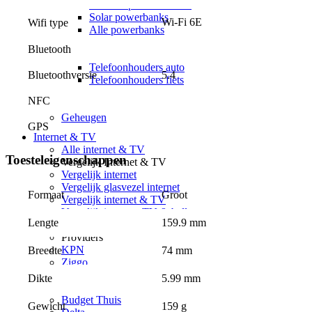
Portable power stations
Solar powerbanks
Wi-Fi 6E
Wifi type
Alle powerbanks
Telefoonhouders
Bluetooth
Telefoonhouders
Telefoonhouders auto
Bluetoothversie
5.4
Telefoonhouders fiets
Telefoonhouders bureau
NFC
Alle telefoonhouders
Geheugen
GPS
Internet & TV
Alle internet & TV
Toesteleigenschappen
Vergelijk Internet & TV
Vergelijk internet
Vergelijk glasvezel internet
Groot
Formaat
Vergelijk internet & TV
Vergelijk internet, TV & bellen
159.9 mm
Lengte
5G Klik&Klaar internet
Providers
KPN
74 mm
Breedte
Ziggo
Odido
5.99 mm
Dikte
Youfone
Budget Thuis
159 g
Gewicht