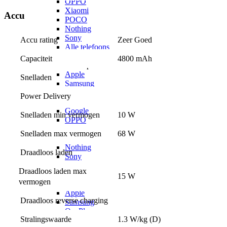
OPPO
Xiaomi
Accu
POCO
Nothing
Sony
Accu rating
Zeer Goed
Alle telefoons
Screenprotectors
Capaciteit
4800 mAh
Screenprotectors voor
Apple
Snelladen
Samsung
OnePlus
Power Delivery
Motorola
Google
Snelladen min vermogen
10 W
OPPO
Xiaomi
Snelladen max vermogen
68 W
POCO
Nothing
Draadloos laden
Sony
Alle telefoons
Draadloos laden max 
Kabels
15 W
vermogen
Kabels voor
Apple
Draadloos reverse charging
Samsung
OnePlus
Stralingswaarde
1.3 W/kg (D)
Motorola