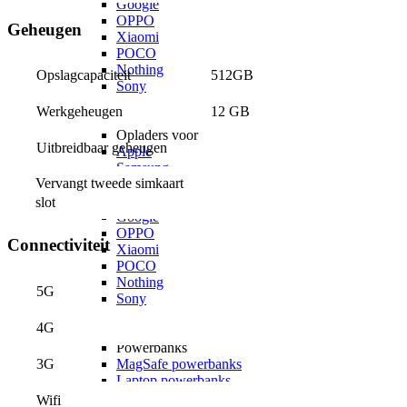
Google
OPPO
Geheugen
Xiaomi
POCO
Nothing
512GB
Opslagcapaciteit
Sony
Alle telefoons
12 GB
Werkgeheugen
Opladers
Opladers voor
Uitbreidbaar geheugen
Apple
Samsung
Vervangt tweede simkaart 
OnePlus
Motorola
slot
Google
OPPO
Connectiviteit
Xiaomi
POCO
Nothing
5G
Sony
Alle telefoons
4G
Powerbanks
Powerbanks
3G
MagSafe powerbanks
Laptop powerbanks
Smartwatch powerbanks
Wifi