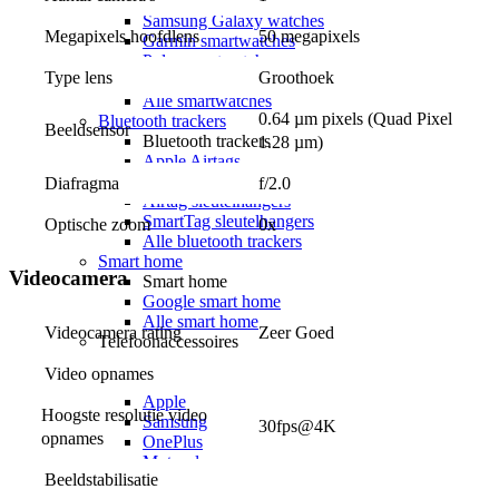
Apple watches
Samsung Galaxy watches
Megapixels hoofdlens
50 megapixels
Garmin smartwatches
Polar smartwatches
Type lens
Groothoek
Smartwatch accessoires
Alle smartwatches
0.64 µm pixels (Quad Pixel 
Bluetooth trackers
Beeldsensor
Bluetooth trackers
1.28 µm)
Apple Airtags
Samsung Galaxy SmartTag
Diafragma
f/2.0
Airtag sleutelhangers
SmartTag sleutelhangers
Optische zoom
0x
Alle bluetooth trackers
Smart home
Videocamera
Smart home
Google smart home
Alle smart home
Videocamera rating
Zeer Goed
Telefoonaccessoires
Hoesjes
Video opnames
Hoesjes voor
Apple
Hoogste resolutie video 
Samsung
30fps@4K
opnames
OnePlus
Motorola
Beeldstabilisatie
Google