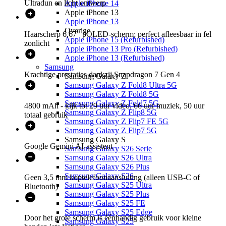
Ultradun en licht ontwerp
Apple iPhone 14
Apple iPhone 13
Apple iPhone 13
Overige
Haarscherp 6,67" pOLED-scherm; perfect afleesbaar in fel
Apple iPhone 15 (Refurbished)
zonlicht
Apple iPhone 13 Pro (Refurbished)
Apple iPhone 13 (Refurbished)
Samsung
Krachtige prestaties dankzij Snapdragon 7 Gen 4
Samsung Galaxy Z
Samsung Galaxy Z Fold8 Ultra 5G
Samsung Galaxy Z Fold8 5G
Samsung Galaxy Z Fold7 5G
4800 mAh - kijk tot 29 uur video, 66 uur muziek, 50 uur
Samsung Galaxy Z Flip8 5G
totaal gebruik
Samsung Galaxy Z Flip7 FE 5G
Samsung Galaxy Z Flip7 5G
Samsung Galaxy S
Google Gemini AI-assistent
Samsung Galaxy S26 Serie
Samsung Galaxy S26 Ultra
Samsung Galaxy S26 Plus
Samsung Galaxy S26
Geen 3,5 mm koptelefoonaansluiting (alleen USB-C of
Samsung Galaxy S25 Ultra
Bluetooth)
Samsung Galaxy S25 Plus
Samsung Galaxy S25 FE
Samsung Galaxy S25 Edge
Door het grote scherm is éénhandig gebruik voor kleine
Samsung Galaxy S25