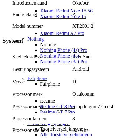
Introductiemaand
Oktober
Xiaomi Redmi Note 15 Pro 5G
Xiaomi Redmi Note 15 5G
Energielabel
A
Xiaomi Redmi Note 15
Xiaomi Redmi 15C
Model nummer
XT2601-2
Overige
Xiaomi Redmi A7 Pro
Nothing
Systeem
Nothing
Nothing Phone (4a) Pro
Nothing Phone (4a)
Zeer Snel
Snelheidsklasse
Nothing Phone (3a) Pro
Nothing Phone (3a) Lite
Android
Besturingssysteem
Nothing Phone (3)
Fairphone
16
Versie
Fairphone
Fairphone (Gen. 6)
Qualcomm
Processor merk
Realme
Realme
Realme GT 8 Pro
Snapdragon 7 Gen 4
Processor versie
Realme GT 7 Pro
Keuzehulp
Processor kernen
8
Toestelvergelijkingen
Toestelvergelijkingen
Processor snelheid
2.8 Ghz
Alle Toestelvergelijkingen