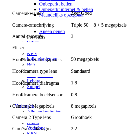
Onbeperkt bellen
Onbeperkt internet & bellen
Zeer Goed
Camerakwaliteit
Maandelijks opzegbaar
Data only
Camera-omschrijving
Triple 50 + 8 + 5 megapixels
5G
Alleen bellen
Aantal camera's
3
Providers
Odido
Flitser
Vodafone
KPN
hollandsnieuwe
50 megapixels
Hoofdcamera megapixels
Ben
Simyo
Hoofdcamera type lens
Standaard
Budget Thuis
Lebara
1.8
Hoofdcamera diafragma
Simpel
50+ Mobiel
Hoofdcamera beeldsensor
0.8
Youfone
Verlengen
Camera 2 Megapixels
8 megapixels
Alle verlengingen
Huidige provider
Camera 2 Type lens
Groothoek
Odido
Vodafone
Camera 2 Diafragma
2.2
KPN