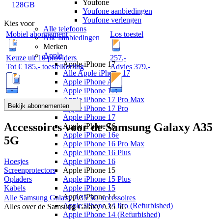
Youfone
128GB
Youfone aanbiedingen
Youfone verlengen
Kies voor
Alle telefoons
Mobiel abonnement
Los toestel
Alle aanbiedingen
Merken
Apple
Keuze uit 10 providers
257
,
-
Apple iPhone 17
Tot
€ 185,-
toestelkorting
Advies
379,-
Alle Apple iPhone 17
Apple iPhone Air
Apple iPhone 17e
Apple iPhone 17 Pro Max
Bekijk abonnementen
Apple iPhone 17 Pro
Apple iPhone 17
Accessoires voor de
Samsung Galaxy A35
Apple iPhone 16
Apple iPhone 16e
5G
Apple iPhone 16 Pro Max
Apple iPhone 16 Plus
Hoesjes
Apple iPhone 16
Screenprotectors
Apple iPhone 15
Opladers
Apple iPhone 15 Plus
Kabels
Apple iPhone 15
Apple iPhone 14
Alle
Samsung Galaxy A35 5G
accessoires
Apple iPhone 14 Pro (Refurbished)
Alles over de
Samsung Galaxy A35 5G
Apple iPhone 14 (Refurbished)