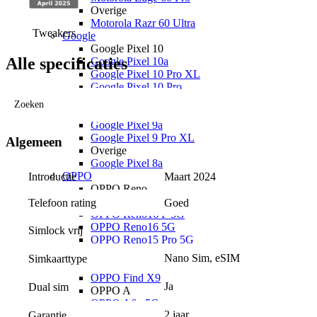
Overige
Motorola Razr 60 Ultra
Tweakers
Google
Google Pixel 10
Alle specificaties
Google Pixel 10a
Google Pixel 10 Pro XL
Google Pixel 10 Pro
Google Pixel 10
Zoeken
Google Pixel 9
Google Pixel 9a
Google Pixel 9 Pro XL
Algemeen
Overige
Google Pixel 8a
OPPO
Introductie
Maart 2024
OPPO Reno
OPPO Reno16 Pro 5G
Telefoon rating
Goed
OPPO Reno16 F 5G
OPPO Reno16 5G
Simlock vrij
OPPO Reno15 Pro 5G
OPPO Find X
Nano Sim, eSIM
Simkaarttype
OPPO Find X9 Ultra
OPPO Find X9
Ja
Dual sim
OPPO A
OPPO A6x 5G
2 jaar
Garantie
OPPO A6 5G