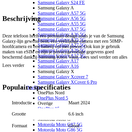
Samsung Galaxy S24 FE
Samsung Galaxy A
Samsung Galaxy A57 5G
Beschrijving
Samsung Galaxy A56 5G
Samsung Galaxy A55 5G
Samsung Galaxy A37 5G
Samsung Galaxy A36 5G
Deze telefoon heeft een premium design zoals je van de Samsung
Samsung Galaxy A35 5G
Galaxy-lijn gewend bent, een veelzijdige camera met een 50MP-
Samsung Galaxy A27 5G
hoofdcamera en een batterij vol met power. Ook kun je gebruik
Samsung Galaxy A26 5G
maken van eSIM en zijn je privacygevoelige gegevens goed
Samsung Galaxy A17 5G
beschermd dankzij Samsung Knox Vault. Lees snel verder om alles
Samsung Galaxy A17
te weten te komen over de Samsung Galaxy A35!
Lees verder
Samsung Galaxy A16
Samsung Galaxy X
Hoogwaardig design
Samsung Galaxy Xcover 7
Samsung Galaxy XCover 6 Pro
De Samsung Galaxy A35 past in het rijtje van de iconische designs
Populaire
specificaties
OnePlus
van de Galaxy telefoons. Zo is de Galaxy A35 te herkennen aan de
OnePlus Nord
floating camera’s aan de achterkant en ligt het toestel prima in de
OnePlus Nord 5
hand. Door de glazen achterkant ziet de telefoon er ook luxer uit. De
Introductie
Maart 2024
Overige
Samsung Galaxy A35 is verkrijgbaan in vier kleuren: lichtblauw,
OnePlus 15
donkerblauw, lila en geel.
6.6 inch
Motorola
Grootte
Motorola Moto G
Motorola Moto G87 5G
Veelzijdige camera
Groot
Formaat
Motorola Moto G86 5G