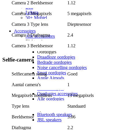
hollandsnieuwe
Camera 2 Beeldsensor
1.12
Ben
Lebara
Camera 3 Megapixels
5 megapixels
50+ Mobiel
Youfone
Camera 3 Type lens
Dieptesensor
Accessoires
Camera 3 Diafragma
2.4
Alle accessoires
Elektronica
Camera 3 Beeldsensor
1.12
Oordopjes
Oordopjes
Draadloze oordopjes
Selfie-camera
Bedrade oordopjes
Noise cancelling oordopjes
Sport oordopjes
Selfiecamera rating
Goed
Apple Airpods
Samsung Galaxy Buds
Aantal camera's
1
JBL oordopjes
Oordopjes accessoires
Megapixels hoofdlens
13 megapixels
Alle oordopjes
Speakers
Type lens
Standaard
Speakers
Bluetooth speakers
Beeldsensor
3.06
JBL speakers
Alle speakers
Diafragma
2.2