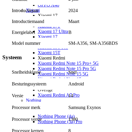
OPPO A40
Xiaomi
Introductiejaar
2024
Xiaomi 17
Xiaomi 17T Pro
Introductiemaand
Maart
Xiaomi 17T
Xiaomi 17 Ultra
Energielabel
B
Xiaomi 17
Xiaomi 15
Model nummer
SM-A356, SM-A356BDS
Xiaomi 15T Pro
Xiaomi 15T
Systeem
Xiaomi Redmi
Xiaomi Redmi Note 15 Pro+ 5G
Xiaomi Redmi Note 15 Pro 5G
Snel
Snelheidsklasse
Xiaomi Redmi Note 15 5G
Xiaomi Redmi Note 15
Android
Besturingssysteem
Xiaomi Redmi 15C
Overige
Xiaomi Redmi A7 Pro
14
Versie
Nothing
Nothing
Samsung Exynos
Processor merk
Nothing Phone (4a) Pro
Nothing Phone (4a)
1380
Processor versie
Nothing Phone (3a) Pro
Nothing Phone (3a) Lite
Processor kernen
8