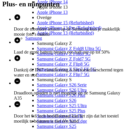
Apple iPhone 14
Plus- en minpunten
Apple iPhone 13
Apple iPhone 13
Overige
Apple iPhone 15 (Refurbished)
Apple iPhone 13 Pro (Refurbished)
Door de meerdere lenzen op de Samsung kun je makkelijk
Apple iPhone 13 (Refurbished)
mooie foto’s maken
Samsung
Samsung Galaxy Z
Samsung Galaxy Z Fold8 Ultra 5G
Laad de grote batterij binnen een half uur op tot 50%
Samsung Galaxy Z Fold8 5G
Samsung Galaxy Z Fold7 5G
Samsung Galaxy Z Flip8 5G
Samsung Galaxy Z Flip7 FE 5G
Dankzij de IP67 classificering is het toestel beschermd tegen
Samsung Galaxy Z Flip7 5G
water en stof
Samsung Galaxy S
Samsung Galaxy S26 Serie
Samsung Galaxy S26 Ultra
Draadloos opladen is niet mogelijk op de Samsung Galaxy
Samsung Galaxy S26 Plus
A35
Samsung Galaxy S26
Samsung Galaxy S25 Ultra
Samsung Galaxy S25 Plus
Samsung Galaxy S25 FE
Door het 6.6 inch beeldformaat kan het zijn dat het toestel
Samsung Galaxy S25 Edge
moeilijk te besturen is met één hand
Samsung Galaxy S25