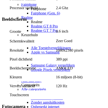
Nothing Phone (3)
Fairphone
Processor snelheid
2.4 Ghz
Fairphone
Fairphone (Gen. 6)
Realme
Beeldscherm
Realme
Realme GT 8 Pro
Realme GT 7 Pro
6.6 inch
Grootte
Keuzehulp
Toestelvergelijkingen
Zeer Goed
Schermkwaliteit
Toestelvergelijkingen
Alle Toestelvergelijkingen
Resolutie
1080x2340 pixels
Apple vs Samsung
iOS vs Android
Pixel dichtheid
389 ppi
Apple iPhones vergelijken
Samsung Galaxy vergelijken
Beeldschermtype
AMOLED
Google Pixels vergelijken
Sim only
Kleuren
16 miljoen (8-bit)
Alle sim only
Categorieën
Ververs snelheid
120 Hz
Alle categorieën
Alle categorieën
Touchscreen
Alle Alle categorieën
Zonder aansluitkosten
Fotocamera
Onbeperkt internet