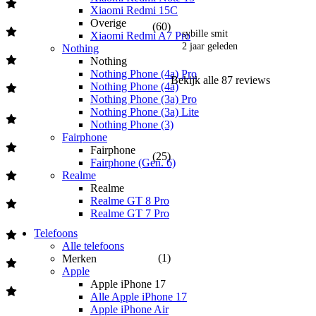
Samsung Galaxy A35 vs A54
Xiaomi Redmi 15C
Samsung Galaxy A35 vs A15
Overige
(
60
)
Samsung Galaxy A35 vs S24
sybille smit
Xiaomi Redmi A7 Pro
2 jaar geleden
Nothing
Nothing
Nothing Phone (4a) Pro
Bekijk alle
87
reviews
Nothing Phone (4a)
Nothing Phone (3a) Pro
Nothing Phone (3a) Lite
Nothing Phone (3)
Fairphone
Fairphone
(
25
)
Fairphone (Gen. 6)
Realme
Realme
Realme GT 8 Pro
Realme GT 7 Pro
Telefoons
Alle telefoons
(
1
)
Merken
Apple
Apple iPhone 17
Alle Apple iPhone 17
Apple iPhone Air