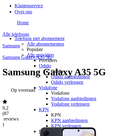
Klantenservice
Over ons
Home
Alle telefoons
Telefoon met abonnement
Alle abonnementen
Samsung
Populair
Alle providers
Samsung Galaxy A35 5G
Providers
Odido
Samsung Galaxy A35 5G
Odido
Odido aanbiedingen
Odido verlengen
Vodafone
Op voorraad
Vodafone
Vodafone aanbiedingen
Vodafone verlengen
9,2
KPN
(
87
KPN
reviews
KPN aanbiedingen
)
KPN verlengen
hollandsnieuwe