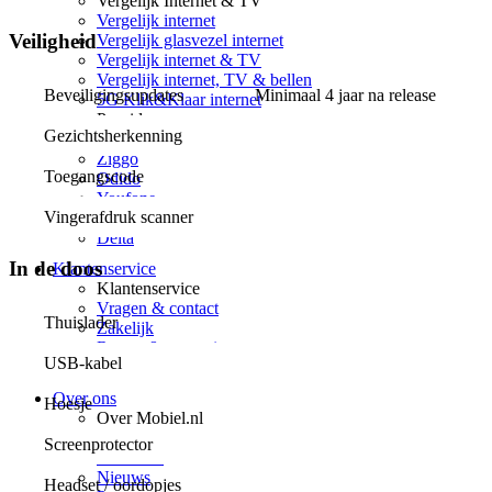
Vergelijk Internet & TV
Vergelijk internet
Veiligheid
Vergelijk glasvezel internet
Vergelijk internet & TV
Vergelijk internet, TV & bellen
Beveiligingsupdates
Minimaal 4 jaar na release
5G Klik&Klaar internet
Providers
Gezichtsherkenning
KPN
Ziggo
Toegangscode
Odido
Youfone
Vingerafdruk scanner
Budget Thuis
Delta
In de doos
Klantenservice
Klantenservice
Vragen & contact
Thuislader
Zakelijk
Retour & reparatie
USB-kabel
Telefoon inruilen
Over ons
Hoesje
Over Mobiel.nl
Over ons
Screenprotector
Vacatures
Nieuws
Headset / oordopjes