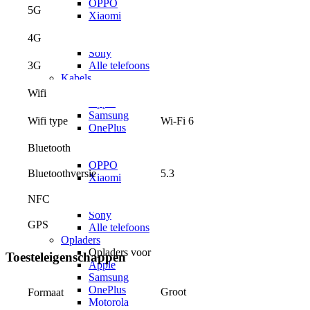
OPPO
5G
Xiaomi
POCO
4G
Nothing
Sony
Alle telefoons
3G
Kabels
Kabels voor
Wifi
Apple
Samsung
Wi-Fi 6
Wifi type
OnePlus
Motorola
Bluetooth
Google
OPPO
Bluetoothversie
5.3
Xiaomi
POCO
NFC
Nothing
Sony
GPS
Alle telefoons
Opladers
Opladers voor
Toesteleigenschappen
Apple
Samsung
OnePlus
Groot
Formaat
Motorola