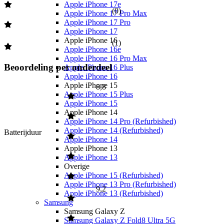
Apple iPhone 17e
(
0
)
Apple iPhone 17 Pro Max
Apple iPhone 17 Pro
Apple iPhone 17
Apple iPhone 16
(
1
)
Apple iPhone 16e
Apple iPhone 16 Pro Max
Beoordeling per onderdeel
Apple iPhone 16 Plus
Apple iPhone 16
Apple iPhone 15
8,8
Apple iPhone 15 Plus
Apple iPhone 15
Apple iPhone 14
Apple iPhone 14 Pro (Refurbished)
Apple iPhone 14 (Refurbished)
Batterijduur
Apple iPhone 14
Apple iPhone 13
Apple iPhone 13
Overige
Apple iPhone 15 (Refurbished)
Apple iPhone 13 Pro (Refurbished)
9,2
Apple iPhone 13 (Refurbished)
Samsung
Samsung Galaxy Z
Samsung Galaxy Z Fold8 Ultra 5G