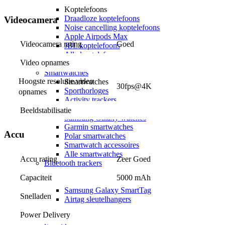
Koptelefoons
Koptelefoons
Draadloze koptelefoons
Videocamera
Noise cancelling koptelefoons
Apple Airpods Max
Videocamera rating
Goed
JBL koptelefoons
Alle koptelefoons
Video opnames
Alle audio
Smartwatches
Hoogste resolutie video 
Smartwatches
30fps@4K
Sporthorloges
opnames
Activity trackers
Apple watches
Beeldstabilisatie
Samsung Galaxy watches
Garmin smartwatches
Accu
Polar smartwatches
Smartwatch accessoires
Alle smartwatches
Accu rating
Zeer Goed
Bluetooth trackers
Bluetooth trackers
Capaciteit
5000 mAh
Apple Airtags
Samsung Galaxy SmartTag
Snelladen
Airtag sleutelhangers
SmartTag sleutelhangers
Power Delivery
Alle bluetooth trackers