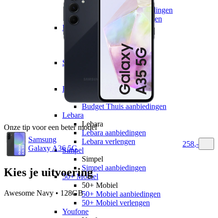
hollandsnieuwe
hollandsnieuwe aanbiedingen
hollandsnieuwe verlengen
Ben
Ben
Ben aanbiedingen
Ben verlengen
Simyo
Simyo
Simyo aanbiedingen
Budget Thuis
Budget Thuis
Budget Thuis aanbiedingen
Lebara
Lebara
Onze tip voor een beter model
Lebara aanbiedingen
Samsung
Lebara verlengen
258
,
-
Galaxy A36 5G
Simpel
Simpel
Simpel aanbiedingen
Kies je uitvoering
50+ Mobiel
50+ Mobiel
Awesome Navy • 128GB
50+ Mobiel aanbiedingen
50+ Mobiel verlengen
Youfone