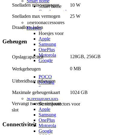
Smart home
Snelladen min vermogen
10 W
Smart home
Google smart home
Snelladen max vermogen
25 W
Alle smart home
Telefoonaccessoires
Draadloos laden
Hoesjes
Hoesjes voor
Apple
Geheugen
Samsung
OnePlus
Motorola
128GB, 256GB
Opslagcapaciteit
Google
OPPO
0 MB
Werkgeheugen
Xiaomi
POCO
Uitbreidbaar geheugen
Nothing
Sony
Maximale geheugenkaart
1024 GB
Alle telefoons
Screenprotectors
Vervangt tweede simkaart 
Screenprotectors voor
Apple
slot
Samsung
OnePlus
Connectiviteit
Motorola
Google