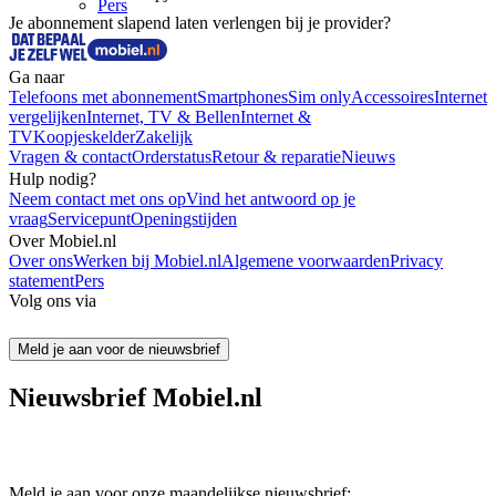
Pers
Je abonnement slapend laten verlengen bij je provider?
Ga naar
Telefoons met abonnement
Smartphones
Sim only
Accessoires
Internet
vergelijken
Internet, TV & Bellen
Internet &
TV
Koopjeskelder
Zakelijk
Vragen & contact
Orderstatus
Retour & reparatie
Nieuws
Hulp nodig?
Neem contact met ons op
Vind het antwoord op je
vraag
Servicepunt
Openingstijden
Over Mobiel.nl
Over ons
Werken bij Mobiel.nl
Algemene voorwaarden
Privacy
statement
Pers
Volg ons via
Meld je aan voor de nieuwsbrief
Nieuwsbrief Mobiel.nl
Meld je aan voor onze maandelijkse nieuwsbrief: