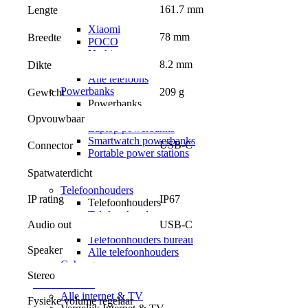
Google
161.7 mm
Lengte
OPPO
Xiaomi
78 mm
Breedte
POCO
Nothing
8.2 mm
Dikte
Sony
Alle telefoons
Powerbanks
209 g
Gewicht
Powerbanks
MagSafe powerbanks
Opvouwbaar
Laptop powerbanks
Smartwatch powerbanks
USB-C
Connector
Portable power stations
Solar powerbanks
Spatwaterdicht
Alle powerbanks
Telefoonhouders
IP rating
IP67
Telefoonhouders
Telefoonhouders auto
Audio out
USB-C
Telefoonhouders fiets
Telefoonhouders bureau
Speaker
Alle telefoonhouders
Geheugen
Stereo
Internet & TV
Alle internet & TV
Fysieke volume regelaar