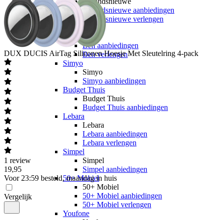
hollandsnieuwe
hollandsnieuwe aanbiedingen
hollandsnieuwe verlengen
Ben
Ben
Ben aanbiedingen
DUX DUCIS
AirTag Siliconen Hoesje Met Sleutelring 4-pack
Ben verlengen
Simyo
Simyo
Simyo aanbiedingen
Budget Thuis
Budget Thuis
Budget Thuis aanbiedingen
Lebara
Lebara
Lebara aanbiedingen
Lebara verlengen
Simpel
1
review
Simpel
19
,
95
Simpel aanbiedingen
Voor 23:59 besteld, maandag in huis
50+ Mobiel
50+ Mobiel
50+ Mobiel aanbiedingen
Vergelijk
50+ Mobiel verlengen
Youfone