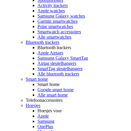
Sporthorloges
Activity trackers
Apple watches
Samsung Galaxy watches
Garmin smartwatches
Polar smartwatches
Smartwatch accessoires
Alle smartwatches
Bluetooth trackers
Bluetooth trackers
Apple Airtags
Samsung Galaxy SmartTag
Airtag sleutelhangers
SmartTag sleutelhangers
Alle bluetooth trackers
Smart home
Smart home
Google smart home
Alle smart home
Telefoonaccessoires
Hoesjes
Hoesjes voor
Apple
Samsung
OnePlus