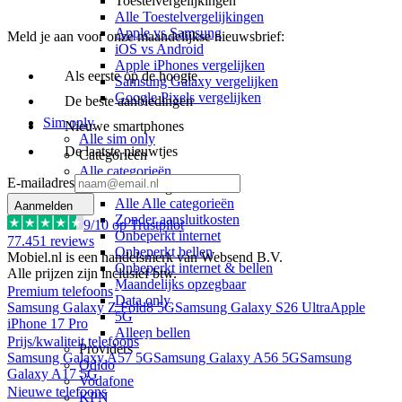
Toestelvergelijkingen
Alle Toestelvergelijkingen
Apple vs Samsung
Meld je aan voor onze maandelijkse nieuwsbrief:
iOS vs Android
Apple iPhones vergelijken
Als eerste op de hoogte
Samsung Galaxy vergelijken
Google Pixels vergelijken
De beste aanbiedingen
Sim only
Nieuwe smartphones
Alle sim only
De laatste nieuwtjes
Categorieën
Alle categorieën
E-mailadres
Alle categorieën
Alle Alle categorieën
Aanmelden
Zonder aansluitkosten
9
/10 op Trustpilot
Onbeperkt internet
77.451
reviews
Onbeperkt bellen
Mobiel.nl is een handelsmerk van Websend B.V.
Onbeperkt internet & bellen
Alle prijzen zijn inclusief btw.
Maandelijks opzegbaar
Premium telefoons
Data only
Samsung Galaxy Z Fold8 5G
Samsung Galaxy S26 Ultra
Apple
5G
iPhone 17 Pro
Alleen bellen
Prijs/kwaliteit telefoons
Providers
Samsung Galaxy A57 5G
Samsung Galaxy A56 5G
Samsung
Odido
Galaxy A17 5G
Vodafone
Nieuwe telefoons
KPN