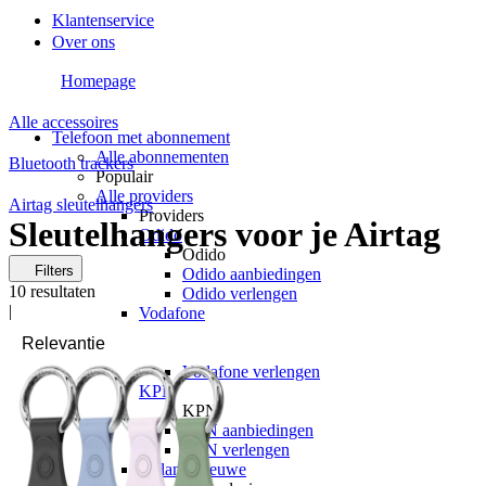
Klantenservice
Over ons
Homepage
Alle accessoires
Telefoon met abonnement
Alle abonnementen
Bluetooth trackers
Populair
Alle providers
Airtag sleutelhangers
Providers
Sleutelhangers voor je Airtag
Odido
Odido
Filters
Odido aanbiedingen
10
resultaten
Odido verlengen
|
Vodafone
Vodafone
Vodafone aanbiedingen
Vodafone verlengen
KPN
KPN
KPN aanbiedingen
KPN verlengen
hollandsnieuwe