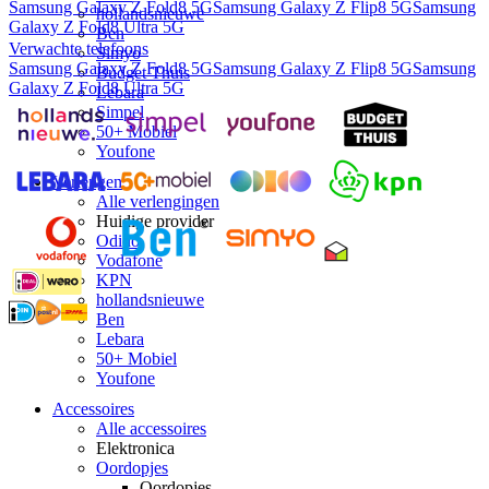
Samsung Galaxy Z Fold8 5G
Samsung Galaxy Z Flip8 5G
Samsung
hollandsnieuwe
Galaxy Z Fold8 Ultra 5G
Ben
Verwachte telefoons
Simyo
Samsung Galaxy Z Fold8 5G
Samsung Galaxy Z Flip8 5G
Samsung
Budget Thuis
Galaxy Z Fold8 Ultra 5G
Lebara
Simpel
50+ Mobiel
Youfone
Verlengen
Alle verlengingen
Huidige provider
Odido
Vodafone
KPN
hollandsnieuwe
Ben
Lebara
50+ Mobiel
Youfone
Accessoires
Alle accessoires
Elektronica
Oordopjes
Oordopjes