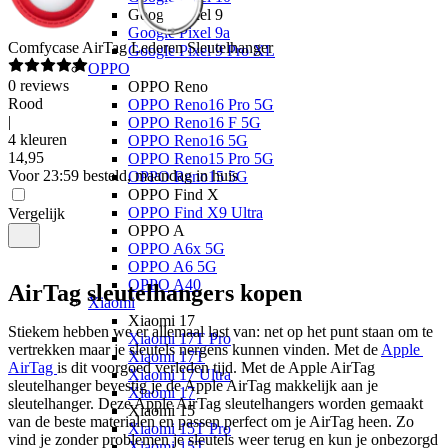
Google Pixel 9
Google Pixel 9a
Comfycase
AirTag Lederen Sleutelhanger
Google Pixel 9 Pro XL
OPPO
0
reviews
OPPO Reno
Rood
OPPO Reno16 Pro 5G
|
OPPO Reno16 F 5G
4 kleuren
OPPO Reno16 5G
14
,
95
OPPO Reno15 Pro 5G
Voor 23:59 besteld, maandag in huis
OPPO Reno15 5G
OPPO Find X
OPPO Find X9 Ultra
Vergelijk
OPPO A
OPPO A6x 5G
OPPO A6 5G
OPPO A40
AirTag sleutelhangers kopen
Xiaomi
Xiaomi 17
Stiekem hebben we er allemaal last van: net op het punt staan om te 
Xiaomi 17T Pro
vertrekken maar je sleutels nergens kunnen vinden. Met de 
Apple 
Xiaomi 17T
AirTag 
is dit voorgoed verleden tijd. Met de Apple AirTag 
Xiaomi 17 Ultra
sleutelhanger bevestig je de Apple AirTag makkelijk aan je 
Xiaomi 17
sleutelhanger. Deze Apple AirTag sleutelhangers worden gemaakt 
Xiaomi 15
van de beste materialen en passen perfect om je AirTag heen. Zo 
Xiaomi 15T Pro
vind je zonder problemen je sleutels weer terug en kun je onbezorgd 
Xiaomi 15T