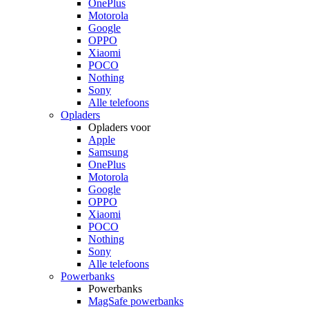
OnePlus
Motorola
Google
OPPO
Xiaomi
POCO
Nothing
Sony
Alle telefoons
Opladers
Opladers voor
Apple
Samsung
OnePlus
Motorola
Google
OPPO
Xiaomi
POCO
Nothing
Sony
Alle telefoons
Powerbanks
Powerbanks
MagSafe powerbanks