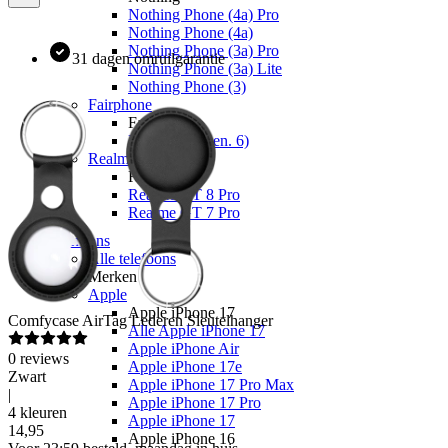
Nothing Phone (4a) Pro
Nothing Phone (4a)
Nothing Phone (3a) Pro
31 dagen omruilgarantie
Nothing Phone (3a) Lite
Nothing Phone (3)
Fairphone
Fairphone
Fairphone (Gen. 6)
Realme
Realme
Realme GT 8 Pro
Realme GT 7 Pro
Telefoons
Alle telefoons
Merken
Apple
Apple iPhone 17
Comfycase
AirTag Lederen Sleutelhanger
Alle Apple iPhone 17
Apple iPhone Air
0
reviews
Apple iPhone 17e
Zwart
Apple iPhone 17 Pro Max
|
Apple iPhone 17 Pro
4 kleuren
Apple iPhone 17
14
,
95
Apple iPhone 16