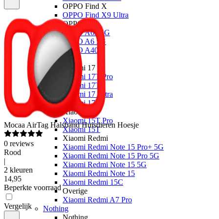
OPPO Find X
OPPO Find X9 Ultra
OPPO A
OPPO A6x 5G
OPPO A6 5G
OPPO A40
Xiaomi
Xiaomi 17
Xiaomi 17T Pro
Xiaomi 17T
Xiaomi 17 Ultra
Xiaomi 17
Xiaomi 15
Xiaomi 15T Pro
Mocaa
AirTag Halsband Huisdieren Hoesje
Xiaomi 15T
Xiaomi Redmi
0
reviews
Xiaomi Redmi Note 15 Pro+ 5G
Rood
Xiaomi Redmi Note 15 Pro 5G
|
Xiaomi Redmi Note 15 5G
2 kleuren
Xiaomi Redmi Note 15
14
,
95
Xiaomi Redmi 15C
Beperkte voorraad
Overige
Xiaomi Redmi A7 Pro
Vergelijk
Nothing
Nothing