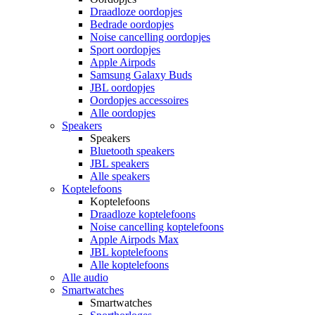
Draadloze oordopjes
Bedrade oordopjes
Noise cancelling oordopjes
Sport oordopjes
Apple Airpods
Samsung Galaxy Buds
JBL oordopjes
Oordopjes accessoires
Alle oordopjes
Speakers
Speakers
Bluetooth speakers
JBL speakers
Alle speakers
Koptelefoons
Koptelefoons
Draadloze koptelefoons
Noise cancelling koptelefoons
Apple Airpods Max
JBL koptelefoons
Alle koptelefoons
Alle audio
Smartwatches
Smartwatches