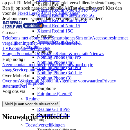
op pad. Bij Mobiel.nl vind je allerlei verschillende sleutelhangers. 
Xiaomi Redmi
Ben jij op zoek naar een stijlvolle AirTag sleutelhanger? Kies dan 
Xiaomi Redmi Note 15 Pro+ 5G
voor de 
Fixed Leren AirTag Sleutelhanger.
Xiaomi Redmi Note 15 Pro 5G
Je abonnement slapend laten verlengen bij je provider?
Xiaomi Redmi Note 15 5G
Xiaomi Redmi Note 15
Xiaomi Redmi 15C
Ga naar
Overige
Telefoons met abonnement
Smartphones
Sim only
Accessoires
Internet
Xiaomi Redmi A7 Pro
vergelijken
Internet, TV & Bellen
Internet &
Nothing
TV
Koopjeskelder
Zakelijk
Nothing
Vragen & contact
Orderstatus
Retour & reparatie
Nieuws
Nothing Phone (4a) Pro
Hulp nodig?
Nothing Phone (4a)
Neem contact met ons op
Vind het antwoord op je
Nothing Phone (3a) Pro
vraag
Servicepunt
Openingstijden
Nothing Phone (3a) Lite
Over Mobiel.nl
Nothing Phone (3)
Over ons
Werken bij Mobiel.nl
Algemene voorwaarden
Privacy
Fairphone
statement
Pers
Fairphone
Volg ons via
Fairphone (Gen. 6)
Realme
Realme
Meld je aan voor de nieuwsbrief
Realme GT 8 Pro
Realme GT 7 Pro
Nieuwsbrief Mobiel.nl
Keuzehulp
Toestelvergelijkingen