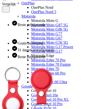
OnePlus
Vergelijk
OnePlus Nord
OnePlus Nord 5
Motorola
Motorola Moto G
Beste prijsgarantie
Motorola Moto G87 5G
Motorola Moto G86 5G
Motorola Moto G77
Motorola Moto G67
Motorola Moto G56 5G
Gratis bezorging
Motorola Moto G17 Power
31 dagen omruilgarantie
Motorola Moto G17
Motorola Edge
Beste prijsgarantie
Motorola Edge 70 Pro
Motorola Edge 70 Fusion
Motorola Edge 70
Motorola Edge 60 Pro
Overige
Motorola Razr 60 Ultra
Google
Google Pixel 10
Google Pixel 10a
Google Pixel 10 Pro XL
Google Pixel 10 Pro
Google Pixel 10