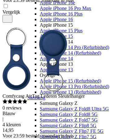
Voor 23:59 besteld, maandag in huis
Apple iPhone 16e
Apple iPhone 16 Pro Max
Vergelijk
Apple iPhone 16 Plus
Apple iPhone 16
Apple iPhone 15
Apple iPhone 15 Plus
Apple iPhone 15
Apple iPhone 14
Apple iPhone 14 Pro (Refurbished)
Apple iPhone 14 (Refurbished)
Apple iPhone 14
Apple iPhone 13
Apple iPhone 13
Overige
Apple iPhone 15 (Refurbished)
Apple iPhone 13 Pro (Refurbished)
Apple iPhone 13 (Refurbished)
Comfycase
AirTag Lederen Sleutelhanger
Samsung
Samsung Galaxy Z
0
reviews
Samsung Galaxy Z Fold8 Ultra 5G
Blauw
Samsung Galaxy Z Fold8 5G
|
Samsung Galaxy Z Fold7 5G
4 kleuren
Samsung Galaxy Z Flip8 5G
14
,
95
Samsung Galaxy Z Flip7 FE 5G
Voor 23:59 besteld, maandag in huis
Samsung Galaxy Z Flip7 5G