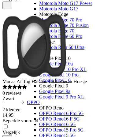
Motorola Moto G17 Power
Motorola Moto G17
Motorola Edge
Motorola Edge 70 Pro
Motorola Edge 70 Fusion
Motorola Edge 70
Motorola Edge 60 Pro
Overige
Motorola Razr 60 Ultra
Google
Google Pixel 10
Google Pixel 10a
Google Pixel 10 Pro XL
Google Pixel 10 Pro
Google Pixel 10
Mocaa
AirTag Halsband Huisdieren Hoesje
Google Pixel 9
Google Pixel 9a
0
reviews
Google Pixel 9 Pro XL
Zwart
OPPO
|
OPPO Reno
2 kleuren
OPPO Reno16 Pro 5G
14
,
95
OPPO Reno16 F 5G
Beperkte voorraad
OPPO Reno16 5G
OPPO Reno15 Pro 5G
Vergelijk
OPPO Reno15 5G