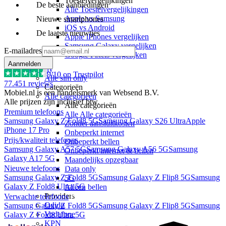
Toestelvergelijkingen
De beste aanbiedingen
Alle Toestelvergelijkingen
Apple vs Samsung
Nieuwe smartphones
iOS vs Android
De laatste nieuwtjes
Apple iPhones vergelijken
Samsung Galaxy vergelijken
E-mailadres
Google Pixels vergelijken
Aanmelden
Sim only
9
/10 op Trustpilot
Alle sim only
77.451
reviews
Categorieën
Mobiel.nl is een handelsmerk van Websend B.V.
Alle categorieën
Alle prijzen zijn inclusief btw.
Alle categorieën
Premium telefoons
Alle Alle categorieën
Samsung Galaxy Z Fold8 5G
Samsung Galaxy S26 Ultra
Apple
Zonder aansluitkosten
iPhone 17 Pro
Onbeperkt internet
Prijs/kwaliteit telefoons
Onbeperkt bellen
Samsung Galaxy A57 5G
Samsung Galaxy A56 5G
Samsung
Onbeperkt internet & bellen
Galaxy A17 5G
Maandelijks opzegbaar
Nieuwe telefoons
Data only
Samsung Galaxy Z Fold8 5G
Samsung Galaxy Z Flip8 5G
Samsung
5G
Galaxy Z Fold8 Ultra 5G
Alleen bellen
Providers
Verwachte telefoons
Odido
Samsung Galaxy Z Fold8 5G
Samsung Galaxy Z Flip8 5G
Samsung
Vodafone
Galaxy Z Fold8 Ultra 5G
KPN