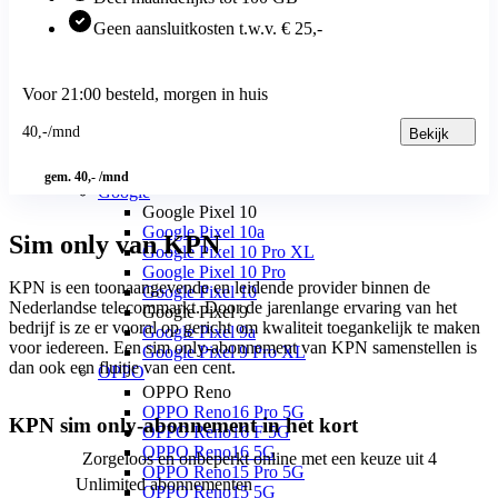
Motorola Moto G17 Power
Geen aansluitkosten t.w.v. € 25,-
Motorola Moto G17
Motorola Edge
Motorola Edge 70 Pro
Motorola Edge 70 Fusion
Voor 21:00 besteld, morgen in huis
Motorola Edge 70
Motorola Edge 60 Pro
40
,
-
/mnd
Bekijk
Overige
Motorola Razr 60 Ultra
gem. 40,- /mnd
Google
Google Pixel 10
Google Pixel 10a
Sim only van KPN
Google Pixel 10 Pro XL
Google Pixel 10 Pro
KPN is een toonaangevende en leidende provider binnen de 
Google Pixel 10
Nederlandse telecommarkt. Door de jarenlange ervaring van het 
Google Pixel 9
bedrijf is ze er vooral op gericht om kwaliteit toegankelijk te maken 
Google Pixel 9a
voor iedereen. Een sim only-abonnement van KPN samenstellen is 
Google Pixel 9 Pro XL
dan ook een fluitje van een cent.
OPPO
OPPO Reno
OPPO Reno16 Pro 5G
KPN sim only-abonnement in het kort
OPPO Reno16 F 5G
OPPO Reno16 5G
Zorgeloos en onbeperkt online met een keuze uit 4
OPPO Reno15 Pro 5G
Unlimited abonnementen
OPPO Reno15 5G