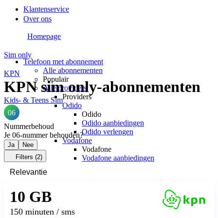
Klantenservice
Over ons
Homepage
Sim only
Telefoon met abonnement
Alle abonnementen
KPN
Populair
KPN sim only-abonnementen
Alle providers
Providers
Kids- & Teens Sim
Odido
06
Odido
Odido aanbiedingen
Nummerbehoud
Odido verlengen
Je 06-nummer behouden?
Vodafone
Ja
Nee
Vodafone
Filters
(2)
Vodafone aanbiedingen
Vodafone verlengen
KPN
KPN
10 GB
KPN aanbiedingen
KPN verlengen
hollandsnieuwe
150 minuten / sms