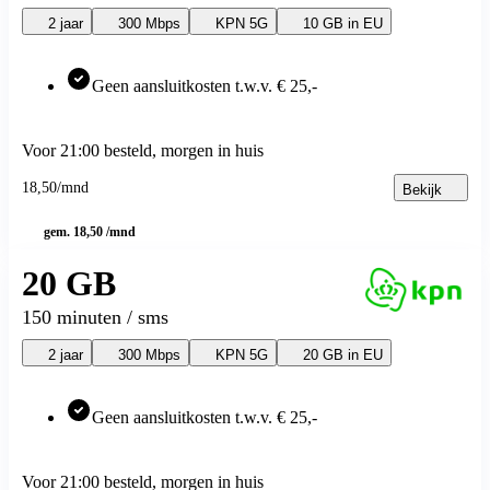
hollandsnieuwe
hollandsnieuwe aanbiedingen
2 jaar
300 Mbps
KPN 5G
10 GB in EU
hollandsnieuwe verlengen
Ben
Ben
Geen aansluitkosten t.w.v. € 25,-
Ben aanbiedingen
Ben verlengen
Simyo
Voor 21:00 besteld, morgen in huis
Simyo
Simyo aanbiedingen
18
,
50
/mnd
Bekijk
Budget Thuis
Budget Thuis
gem. 18,50 /mnd
Budget Thuis aanbiedingen
Lebara
20 GB
Lebara
Lebara aanbiedingen
150 minuten / sms
Lebara verlengen
Simpel
2 jaar
300 Mbps
KPN 5G
20 GB in EU
Simpel
Simpel aanbiedingen
50+ Mobiel
50+ Mobiel
Geen aansluitkosten t.w.v. € 25,-
50+ Mobiel aanbiedingen
50+ Mobiel verlengen
Youfone
Voor 21:00 besteld, morgen in huis