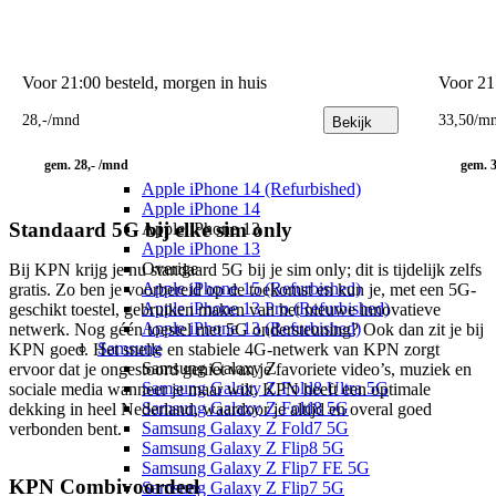
Apple iPhone 16e
Apple iPhone 16 Pro Max
Apple iPhone 16 Plus
Apple iPhone 16
Voor 21:00 besteld, morgen in huis
Voor 21
Apple iPhone 15
Apple iPhone 15 Plus
28
,
-
/mnd
33
,
50
/m
Bekijk
Apple iPhone 15
Apple iPhone 14
gem. 28,- /mnd
gem. 
Apple iPhone 14 Pro (Refurbished)
Apple iPhone 14 (Refurbished)
Apple iPhone 14
Standaard 5G bij elke sim only
Apple iPhone 13
Apple iPhone 13
Overige
Bij KPN krijg je nu standaard 5G bij je sim only; dit is tijdelijk zelfs 
Apple iPhone 15 (Refurbished)
gratis. Zo ben je voorbereid op de toekomst en kun je, met een 5G-
Apple iPhone 13 Pro (Refurbished)
geschikt toestel, gebruiken maken van het nieuwe innovatieve 
Apple iPhone 13 (Refurbished)
netwerk. Nog géén toestel met 5G ondersteuning? Ook dan zit je bij 
Samsung
KPN goed. Het snelle en stabiele 4G-netwerk van KPN zorgt 
Samsung Galaxy Z
ervoor dat je ongestoord geniet van je favoriete video’s, muziek en 
Samsung Galaxy Z Fold8 Ultra 5G
sociale media wanneer je maar wilt. KPN heeft een optimale 
Samsung Galaxy Z Fold8 5G
dekking in heel Nederland, waardoor je altijd en overal goed 
Samsung Galaxy Z Fold7 5G
verbonden bent.
Samsung Galaxy Z Flip8 5G
Samsung Galaxy Z Flip7 FE 5G
KPN Combivoordeel
Samsung Galaxy Z Flip7 5G