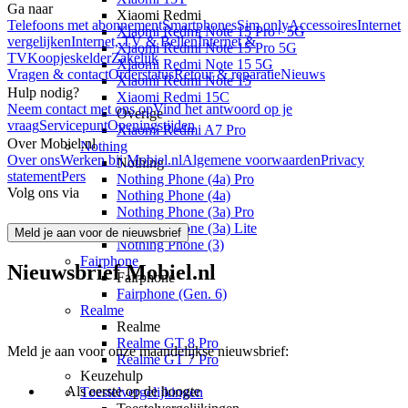
Ga naar
Xiaomi Redmi
Telefoons met abonnement
Smartphones
Sim only
Accessoires
Internet
Xiaomi Redmi Note 15 Pro+ 5G
vergelijken
Internet, TV & Bellen
Internet &
Xiaomi Redmi Note 15 Pro 5G
TV
Koopjeskelder
Zakelijk
Xiaomi Redmi Note 15 5G
Vragen & contact
Orderstatus
Retour & reparatie
Nieuws
Xiaomi Redmi Note 15
Hulp nodig?
Xiaomi Redmi 15C
Neem contact met ons op
Vind het antwoord op je
Overige
vraag
Servicepunt
Openingstijden
Xiaomi Redmi A7 Pro
Over Mobiel.nl
Nothing
Over ons
Werken bij Mobiel.nl
Algemene voorwaarden
Privacy
Nothing
statement
Pers
Nothing Phone (4a) Pro
Volg ons via
Nothing Phone (4a)
Nothing Phone (3a) Pro
Nothing Phone (3a) Lite
Meld je aan voor de nieuwsbrief
Nothing Phone (3)
Fairphone
Nieuwsbrief Mobiel.nl
Fairphone
Fairphone (Gen. 6)
Realme
Realme
Realme GT 8 Pro
Meld je aan voor onze maandelijkse nieuwsbrief:
Realme GT 7 Pro
Keuzehulp
Als eerste op de hoogte
Toestelvergelijkingen