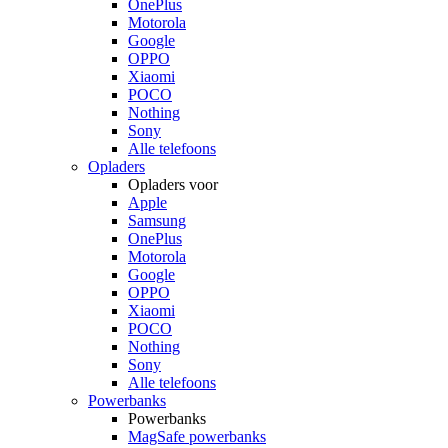
OnePlus
Motorola
Google
OPPO
Xiaomi
POCO
Nothing
Sony
Alle telefoons
Opladers
Opladers voor
Apple
Samsung
OnePlus
Motorola
Google
OPPO
Xiaomi
POCO
Nothing
Sony
Alle telefoons
Powerbanks
Powerbanks
MagSafe powerbanks