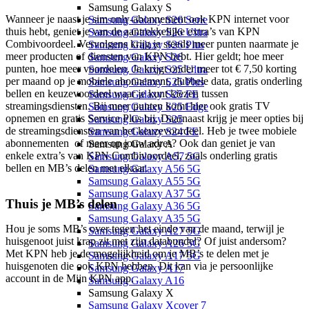
Samsung Galaxy S
Wanneer je naast je sim only-abonnement ook KPN internet voor 
Samsung Galaxy S26 Serie
thuis hebt, geniet je van de aantrekkelijke extra’s van KPN 
Samsung Galaxy S26 Ultra
Combivoordeel. Vervolgens krijg je steeds meer punten naarmate je 
Samsung Galaxy S26 Plus
meer producten of diensten van KPN hebt. Hier geldt; hoe meer 
Samsung Galaxy S26
punten, hoe meer voordelen. Je krijgt onder meer tot € 7,50 korting 
Samsung Galaxy S25 Ultra
per maand op je mobiele abonnement, dubbele data, gratis onderling 
Samsung Galaxy S25 Plus
bellen en keuzevoordeel waar je kunt kiezen tussen 
Samsung Galaxy S25 FE
streamingsdiensten. Bij meer punten komt hier ook gratis TV 
Samsung Galaxy S25 Edge
opnemen en gratis Service Plus bij. Daarnaast krijg je meer opties bij 
Samsung Galaxy S25
de streamingsdiensten van het keuzevoordeel. Heb je twee mobiele 
Samsung Galaxy S24 FE
abonnementen  of meer op jouw adres? Ook dan geniet je van 
Samsung Galaxy A
enkele extra’s van KPN Combivoordeel, zoals onderling gratis 
Samsung Galaxy A57 5G
bellen en MB’s delen met elkaar. 
Samsung Galaxy A56 5G
Samsung Galaxy A55 5G
Samsung Galaxy A37 5G
Thuis je MB’s delen
Samsung Galaxy A36 5G
Samsung Galaxy A35 5G
Hou je soms MB’s over tegen het einde van de maand, terwijl je 
Samsung Galaxy A27 5G
huisgenoot juist krap zit met zijn databundel? Of juist andersom? 
Samsung Galaxy A26 5G
Met KPN heb je de mogelijkheid om je MB’s te delen met je 
Samsung Galaxy A17 5G
huisgenoten die ook KPN hebben. Dit kan via je persoonlijke 
Samsung Galaxy A17
account in de Mijn KPN app.
Samsung Galaxy A16
Samsung Galaxy X
Samsung Galaxy Xcover 7