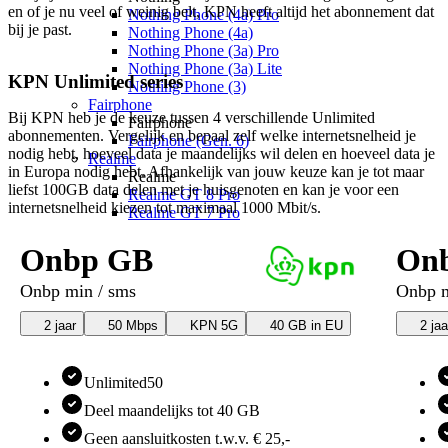
en of je nu veel of weinig belt, KPN heeft altijd het abonnement dat 
Nothing Phone (4a) Pro
bij je past.
Nothing Phone (4a)
Nothing Phone (3a) Pro
Nothing Phone (3a) Lite
KPN Unlimited series
Nothing Phone (3)
Fairphone
Bij KPN heb je de keuze tussen 4 verschillende Unlimited 
Fairphone
abonnementen. Vergelijk en bepaal zelf welke internetsnelheid je 
Fairphone (Gen. 6)
nodig hebt, hoeveel data je maandelijks wil delen en hoeveel data je 
Realme
in Europa nodig hebt. Afhankelijk van jouw keuze kan je tot maar 
Realme
liefst 100GB data delen met je huisgenoten en kan je voor een 
Realme GT 8 Pro
internetsnelheid kiezen tot maximaal 1000 Mbit/s.
Realme GT 7 Pro
Telefoons
Onbp GB
On
Alle telefoons
Merken
Onbp min / sms
Onbp m
Apple
Apple iPhone 17
2 jaar
50 Mbps
KPN 5G
40 GB in EU
2 jaa
Alle Apple iPhone 17
Apple iPhone Air
Apple iPhone 17e
Unlimited50
Apple iPhone 17 Pro Max
Apple iPhone 17 Pro
Deel maandelijks tot 40 GB
Apple iPhone 17
Geen aansluitkosten t.w.v. € 25,-
Apple iPhone 16