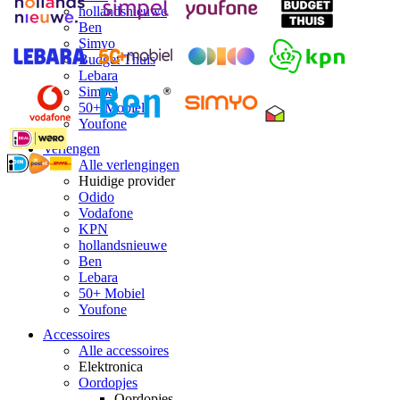
hollandsnieuwe
Ben
Simyo
Budget Thuis
Lebara
Simpel
50+ Mobiel
Youfone
Verlengen
Alle verlengingen
Huidige provider
Odido
Vodafone
KPN
hollandsnieuwe
Ben
Lebara
50+ Mobiel
Youfone
Accessoires
Alle accessoires
Elektronica
Oordopjes
Oordopjes