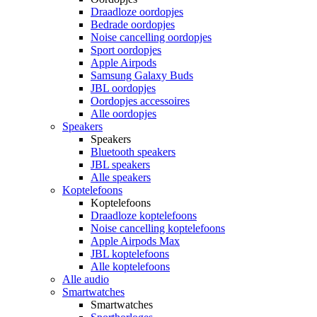
Draadloze oordopjes
Bedrade oordopjes
Noise cancelling oordopjes
Sport oordopjes
Apple Airpods
Samsung Galaxy Buds
JBL oordopjes
Oordopjes accessoires
Alle oordopjes
Speakers
Speakers
Bluetooth speakers
JBL speakers
Alle speakers
Koptelefoons
Koptelefoons
Draadloze koptelefoons
Noise cancelling koptelefoons
Apple Airpods Max
JBL koptelefoons
Alle koptelefoons
Alle audio
Smartwatches
Smartwatches