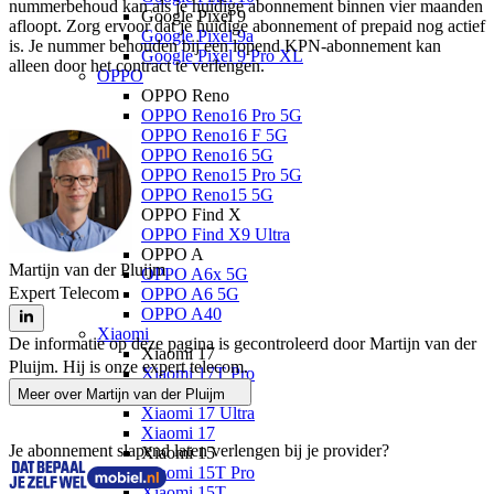
nummerbehoud kan als je huidige abonnement binnen vier maanden 
Google Pixel 9
afloopt. Zorg ervoor dat je huidige abonnement of prepaid nog actief 
Google Pixel 9a
is. Je nummer behouden bij een lopend KPN-abonnement kan 
Google Pixel 9 Pro XL
alleen door het contract te verlengen.
OPPO
OPPO Reno
OPPO Reno16 Pro 5G
OPPO Reno16 F 5G
OPPO Reno16 5G
OPPO Reno15 Pro 5G
OPPO Reno15 5G
OPPO Find X
OPPO Find X9 Ultra
OPPO A
Martijn van der Pluijm
OPPO A6x 5G
Expert Telecom
OPPO A6 5G
OPPO A40
Xiaomi
De informatie op deze pagina is gecontroleerd door Martijn van der
Xiaomi 17
Pluijm. Hij is onze expert telecom.
Xiaomi 17T Pro
Xiaomi 17T
Meer over
Martijn van der Pluijm
Xiaomi 17 Ultra
Xiaomi 17
Je abonnement slapend laten verlengen bij je provider?
Xiaomi 15
Xiaomi 15T Pro
Xiaomi 15T