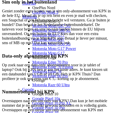
Sim only in het buitenland
OnePlus
OnePlus Nord
Geniet zonder extra kosten van je sim only-abonnement van KPN in 
OnePlus Nord 5
de hele EU. Ideaal als je op reis bent en even je mail wilt checken, 
Motorola
een Snapchat of een Whatsapp-bericht wil versturen. Ga je buiten je 
Motorola Moto G
bundel? Dan betaal je het Nederlandse buitenbundeltarief. De 
Motorola Moto G87 5G
tarieven voor bellen en sms’en náár landen binnen de EU blijven 
Motorola Moto G86 5G
onveranderd. Op reis buiten de EU? Kies dan voor een extra 
Motorola Moto G77
buitenlandbundel via je MijnKPN app. Betaal je liever per minuut, 
Motorola Moto G67
sms of MB op reis? Dat kan natuurlijk ook.
Motorola Moto G56 5G
Motorola Moto G17 Power
Motorola Moto G17
Data-only abonnement bij KPN
Motorola Edge
Motorola Edge 70 Pro
Op zoek naar een data-only abonnementen voor in je tablet of 
Motorola Edge 70 Fusion
laptop? Ook bij KPN ben je aan het juiste adres. Je kunt kiezen uit 
Motorola Edge 70
een databundel van 1 GB of 10 GB. Heb je KPN Thuis? Dan 
Motorola Edge 60 Pro
profiteer je ook nog eens van € 5,- korting op je abonnement.
Overige
Motorola Razr 60 Ultra
Google
Nummerbehoud bij KPN
Google Pixel 10
Google Pixel 10a
Overstappen naar een sim only van KPN? Dan kun je het mobiele 
Google Pixel 10 Pro XL
nummer dat je nu gebruikt gewoon behouden en is volledig gratis. 
Google Pixel 10 Pro
Overstappen op een nieuw sim only-abonnement van KPN met 
Google Pixel 10