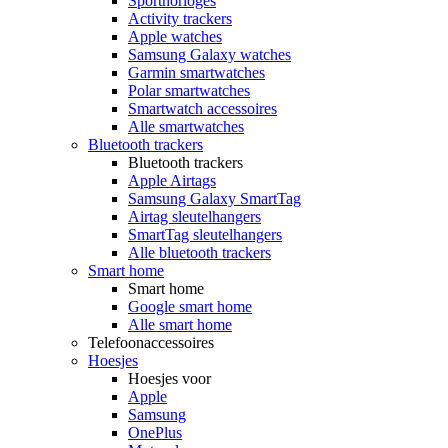
Sporthorloges
Activity trackers
Apple watches
Samsung Galaxy watches
Garmin smartwatches
Polar smartwatches
Smartwatch accessoires
Alle smartwatches
Bluetooth trackers
Bluetooth trackers
Apple Airtags
Samsung Galaxy SmartTag
Airtag sleutelhangers
SmartTag sleutelhangers
Alle bluetooth trackers
Smart home
Smart home
Google smart home
Alle smart home
Telefoonaccessoires
Hoesjes
Hoesjes voor
Apple
Samsung
OnePlus