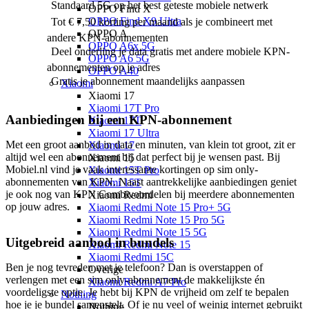
Standaard 5G op het best geteste mobiele netwerk
OPPO Find X
OPPO Find X9 Ultra
Tot € 7,50 korting per maand als je combineert met
OPPO A
andere KPN-abonnementen
OPPO A6x 5G
Deel onderling je data gratis met andere mobiele KPN-
OPPO A6 5G
abonnementen op je adres
OPPO A40
Gratis je abonnement maandelijks aanpassen
Xiaomi
Xiaomi 17
Xiaomi 17T Pro
Aanbiedingen bij een KPN-abonnement
Xiaomi 17T
Xiaomi 17 Ultra
Met een groot aanbod in data en minuten, van klein tot groot, zit er 
Xiaomi 17
altijd wel een abonnement bij dat perfect bij je wensen past. Bij 
Xiaomi 15
Mobiel.nl vind je vaak interessante kortingen op sim only-
Xiaomi 15T Pro
abonnementen van KPN. Naast aantrekkelijke aanbiedingen geniet 
Xiaomi 15T
je ook nog van KPN Combivoordelen bij meerdere abonnementen 
Xiaomi Redmi
op jouw adres.
Xiaomi Redmi Note 15 Pro+ 5G
Xiaomi Redmi Note 15 Pro 5G
Xiaomi Redmi Note 15 5G
Uitgebreid aanbod in bundels
Xiaomi Redmi Note 15
Xiaomi Redmi 15C
Ben je nog tevreden met je telefoon? Dan is overstappen of 
Overige
verlengen met een sim only-abonnement de makkelijkste én 
Xiaomi Redmi A7 Pro
voordeligste optie. Je hebt bij KPN de vrijheid om zelf te bepalen 
Nothing
hoe je je bundel samenstelt. Of je nu veel of weinig internet gebruikt 
Nothing