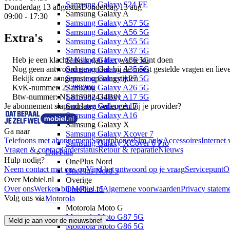
Samsung Galaxy S24 FE
Donderdag 13 augustus
Donderdag 13 aug
Samsung Galaxy A
09:00 - 17:30
Samsung Galaxy A57 5G
Samsung Galaxy A56 5G
Extra's
Samsung Galaxy A55 5G
Samsung Galaxy A37 5G
Heb je een klacht? Kijk dan
hier
wat je kunt doen
Samsung Galaxy A36 5G
Nog geen antwoord gevonden bij de meest gestelde vragen en liever
Samsung Galaxy A35 5G
Bekijk onze
aangepaste openingstijden
Samsung Galaxy A27 5G
KvK-nummer: 27289206
Samsung Galaxy A26 5G
Btw-nummer: NL815982434B01
Samsung Galaxy A17 5G
Je abonnement slapend laten verlengen bij je provider?
Samsung Galaxy A17
Samsung Galaxy A16
Samsung Galaxy X
Ga naar
Samsung Galaxy Xcover 7
Telefoons met abonnement
Smartphones
Sim only
Accessoires
Internet 
Samsung Galaxy XCover 6 Pro
Vragen & contact
Orderstatus
Retour & reparatie
Nieuws
OnePlus
Hulp nodig?
OnePlus Nord
Neem contact met ons op
Vind het antwoord op je vraag
Servicepunt
O
OnePlus Nord 5
Over Mobiel.nl
Overige
Over ons
Werken bij Mobiel.nl
Algemene voorwaarden
Privacy statem
OnePlus 15
Volg ons via
Motorola
Motorola Moto G
Motorola Moto G87 5G
Meld je aan voor de nieuwsbrief
Motorola Moto G86 5G