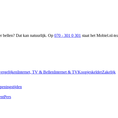
 bellen? Dat kan natuurlijk. Op
070 - 301 0 301
staat het Mobiel.nl-te
vergelijken
Internet, TV & Bellen
Internet & TV
Koopjeskelder
Zakelijk
peningstijden
ent
Pers