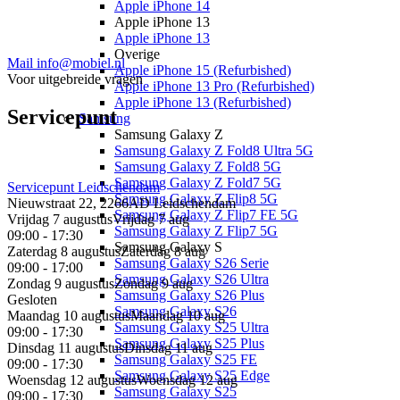
Apple iPhone 14
Apple iPhone 13
Apple iPhone 13
Overige
Mail info@mobiel.nl
Apple iPhone 15 (Refurbished)
Voor uitgebreide vragen
Apple iPhone 13 Pro (Refurbished)
Apple iPhone 13 (Refurbished)
Servicepunt
Samsung
Samsung Galaxy Z
Samsung Galaxy Z Fold8 Ultra 5G
Samsung Galaxy Z Fold8 5G
Samsung Galaxy Z Fold7 5G
Servicepunt
Leidschendam
Samsung Galaxy Z Flip8 5G
Nieuwstraat 22, 2266AD Leidschendam
Samsung Galaxy Z Flip7 FE 5G
Vrijdag 7 augustus
Vrijdag 7 aug
Samsung Galaxy Z Flip7 5G
09:00 - 17:30
Samsung Galaxy S
Zaterdag 8 augustus
Zaterdag 8 aug
Samsung Galaxy S26 Serie
09:00 - 17:00
Samsung Galaxy S26 Ultra
Zondag 9 augustus
Zondag 9 aug
Samsung Galaxy S26 Plus
Gesloten
Samsung Galaxy S26
Maandag 10 augustus
Maandag 10 aug
Samsung Galaxy S25 Ultra
09:00 - 17:30
Samsung Galaxy S25 Plus
Dinsdag 11 augustus
Dinsdag 11 aug
Samsung Galaxy S25 FE
09:00 - 17:30
Samsung Galaxy S25 Edge
Woensdag 12 augustus
Woensdag 12 aug
Samsung Galaxy S25
09:00 - 17:30