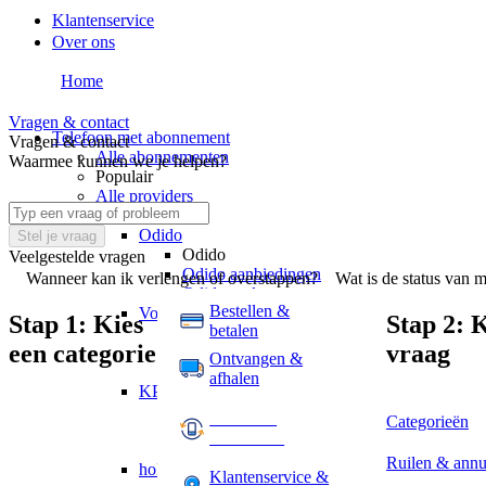
Klantenservice
Over ons
Home
Vragen & contact
Telefoon met abonnement
Vragen & contact
Alle abonnementen
Waarmee kunnen we je helpen?
Populair
Alle providers
Providers
Odido
Stel je vraag
Odido
Veelgestelde vragen
Odido aanbiedingen
Wanneer kan ik verlengen of overstappen?
Wat is de status van m
Odido verlengen
Bestellen &
Vodafone
Stap 1: Kies
Stap 2: K
betalen
Vodafone
een categorie
vraag
Vodafone aanbiedingen
Ontvangen &
Vodafone verlengen
afhalen
KPN
KPN
Ruilen &
Categorieën
KPN aanbiedingen
annuleren
KPN verlengen
Ruilen & annu
hollandsnieuwe
Klantenservice &