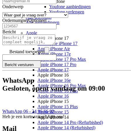
Youfone
Onderwerp
Youfone aanbiedingen
Youfone verlengen
Alle telefoons
Ordernummer
Optioneel
Alle aanbiedingen
Merken
Bericht
Apple
Apple iPhone 17
Alle Apple iPhone 17
Apple iPhone Air
Bestand toevoegen
Apple iPhone 17e
Apple iPhone 17 Pro Max
Apple iPhone 17 Pro
Bericht versturen
Apple iPhone 17
Apple iPhone 16
WhatsApp
Apple iPhone 16e
Apple iPhone 16 Pro Max
Gesloten, opent vandaag om 09:00
Apple iPhone 16 Plus
Apple iPhone 16
Apple iPhone 15
Apple iPhone 15 Plus
WhatsApp 06 - 24 96 66 02
Apple iPhone 15
Heb je een korte vraag? App ons!
Apple iPhone 14
Apple iPhone 14 Pro (Refurbished)
Mail
Apple iPhone 14 (Refurbished)