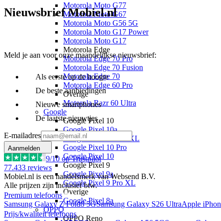
Motorola Moto G77
Nieuwsbrief Mobiel.nl
Motorola Moto G67
Motorola Moto G56 5G
Motorola Moto G17 Power
Motorola Moto G17
Motorola Edge
Meld je aan voor onze maandelijkse nieuwsbrief:
Motorola Edge 70 Pro
Motorola Edge 70 Fusion
Motorola Edge 70
Als eerste op de hoogte
Motorola Edge 60 Pro
De beste aanbiedingen
Overige
Motorola Razr 60 Ultra
Nieuwe smartphones
Google
De laatste nieuwtjes
Google Pixel 10
Google Pixel 10a
E-mailadres
Google Pixel 10 Pro XL
Google Pixel 10 Pro
Aanmelden
Google Pixel 10
9
/10 op Trustpilot
Google Pixel 9
77.433
reviews
Google Pixel 9a
Mobiel.nl is een handelsmerk van Websend B.V.
Google Pixel 9 Pro XL
Alle prijzen zijn inclusief btw.
Overige
Premium telefoons
Google Pixel 8a
Samsung Galaxy Z Fold8 5G
Samsung Galaxy S26 Ultra
Apple iPhon
OPPO
Prijs/kwaliteit telefoons
OPPO Reno