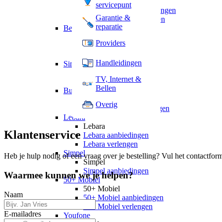
hollandsnieuwe
servicepunt
hollandsnieuwe aanbiedingen
Garantie &
hollandsnieuwe verlengen
reparatie
Ben
Ben
Providers
Ben aanbiedingen
Ben verlengen
Handleidingen
Simyo
Simyo
TV, Internet &
Simyo aanbiedingen
Bellen
Budget Thuis
Budget Thuis
Overig
Budget Thuis aanbiedingen
Lebara
Lebara
Klantenservice
Lebara aanbiedingen
Lebara verlengen
Simpel
Heb je hulp nodig of een vraag over je bestelling? Vul het contactfor
Simpel
Simpel aanbiedingen
Waarmee kunnen we je helpen?
50+ Mobiel
50+ Mobiel
Naam
50+ Mobiel aanbiedingen
50+ Mobiel verlengen
E-mailadres
Youfone