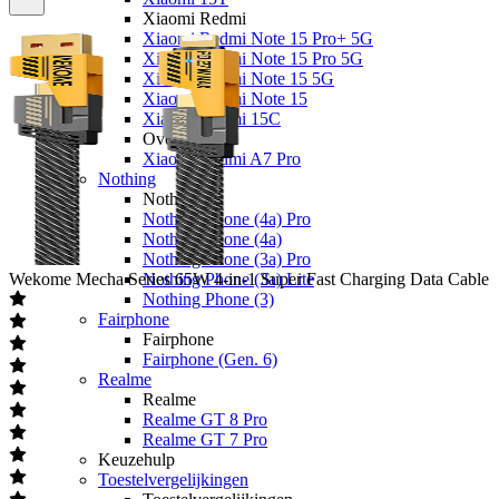
Xiaomi Redmi
Xiaomi Redmi Note 15 Pro+ 5G
Xiaomi Redmi Note 15 Pro 5G
Xiaomi Redmi Note 15 5G
Xiaomi Redmi Note 15
Xiaomi Redmi 15C
Overige
Xiaomi Redmi A7 Pro
Nothing
Nothing
Nothing Phone (4a) Pro
Nothing Phone (4a)
Nothing Phone (3a) Pro
Wekome
Mecha Series 65W 4-in-1 Super Fast Charging Data Cable
Nothing Phone (3a) Lite
Nothing Phone (3)
Fairphone
Fairphone
Fairphone (Gen. 6)
Realme
Realme
Realme GT 8 Pro
Realme GT 7 Pro
Keuzehulp
Toestelvergelijkingen