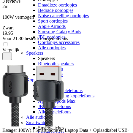
3
reviews
Draadloze oordopjes
2m
Bedrade oordopjes
|
Noise cancelling oordopjes
100W vermogen
Sport oordopjes
|
Apple Airpods
Zwart
Samsung Galaxy Buds
19
,
95
JBL oordopjes
Voor 21:30 besteld, morgen in huis
Oordopjes accessoires
Alle oordopjes
Vergelijk
Speakers
Speakers
Bluetooth speakers
JBL speakers
Alle speakers
Koptelefoons
Koptelefoons
Draadloze koptelefoons
Noise cancelling koptelefoons
Apple Airpods Max
JBL koptelefoons
Alle koptelefoons
Alle audio
Smartwatches
Smartwatches
Essager
100W(!) Smartphone en Laptop Data + Oplaadkabel USB-