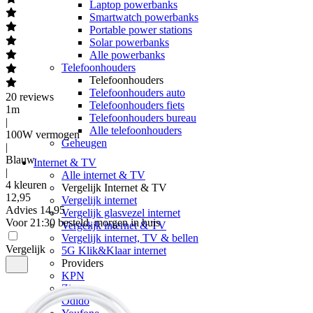
Laptop powerbanks
Smartwatch powerbanks
Portable power stations
Solar powerbanks
Alle powerbanks
Telefoonhouders
Telefoonhouders
Telefoonhouders auto
20
reviews
Telefoonhouders fiets
1m
Telefoonhouders bureau
|
Alle telefoonhouders
100W vermogen
Geheugen
|
Blauw
Internet & TV
|
Alle internet & TV
4 kleuren
Vergelijk Internet & TV
12
,
95
Vergelijk internet
Advies
14,95
Vergelijk glasvezel internet
Voor 21:30 besteld, morgen in huis
Vergelijk internet & TV
Vergelijk internet, TV & bellen
Vergelijk
5G Klik&Klaar internet
Providers
KPN
Ziggo
Odido