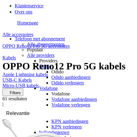
Klantenservice
Over ons
Homepage
Alle accessoires
Telefoon met abonnement
Alle abonnementen
OPPO Reno12 Pro 5G accessoires
Populair
Alle providers
Kabels
Providers
OPPO Reno12 Pro 5G kabels
Odido
Odido
Apple Lightning kabels
Odido aanbiedingen
USB-C Kabels
Odido verlengen
Micro-USB kabels
Vodafone
Filters
Vodafone
61
resultaten
Vodafone aanbiedingen
|
Vodafone verlengen
KPN
KPN
KPN aanbiedingen
KPN verlengen
hollandsnieuwe