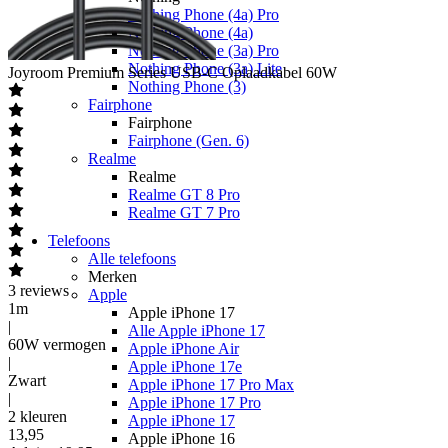
Nothing Phone (4a) Pro
Nothing Phone (4a)
Nothing Phone (3a) Pro
Nothing Phone (3a) Lite
Joyroom
Premium Series USB-C Oplaadkabel 60W
Nothing Phone (3)
Fairphone
Fairphone
Fairphone (Gen. 6)
Realme
Realme
Realme GT 8 Pro
Realme GT 7 Pro
Telefoons
Alle telefoons
Merken
3
reviews
Apple
1m
Apple iPhone 17
|
Alle Apple iPhone 17
60W vermogen
Apple iPhone Air
|
Apple iPhone 17e
Zwart
Apple iPhone 17 Pro Max
|
Apple iPhone 17 Pro
2 kleuren
Apple iPhone 17
13
,
95
Apple iPhone 16