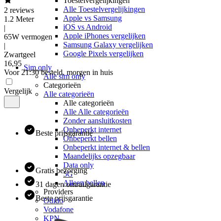
Toestelvergelijkingen
Alle Toestelvergelijkingen
2
reviews
Apple vs Samsung
1.2 Meter
iOS vs Android
|
Apple iPhones vergelijken
65W vermogen
Samsung Galaxy vergelijken
|
Google Pixels vergelijken
Zwartgeel
16
,
95
Sim only
Voor 21:30 besteld, morgen in huis
Alle sim only
Categorieën
Vergelijk
Alle categorieën
Alle categorieën
Alle Alle categorieën
Zonder aansluitkosten
Onbeperkt internet
Beste prijsgarantie
Onbeperkt bellen
Onbeperkt internet & bellen
Maandelijks opzegbaar
Data only
Gratis bezorging
5G
Alleen bellen
31 dagen omruilgarantie
Providers
Beste prijsgarantie
Odido
Vodafone
KPN