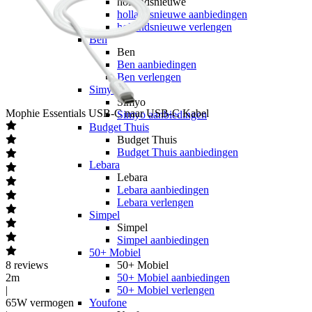
hollandsnieuwe
hollandsnieuwe aanbiedingen
hollandsnieuwe verlengen
Ben
Ben
Ben aanbiedingen
Ben verlengen
Simyo
Simyo
Mophie
Essentials USB-C naar USB-C Kabel
Simyo aanbiedingen
Budget Thuis
Budget Thuis
Budget Thuis aanbiedingen
Lebara
Lebara
Lebara aanbiedingen
Lebara verlengen
Simpel
Simpel
Simpel aanbiedingen
50+ Mobiel
8
reviews
50+ Mobiel
2m
50+ Mobiel aanbiedingen
|
50+ Mobiel verlengen
65W vermogen
Youfone