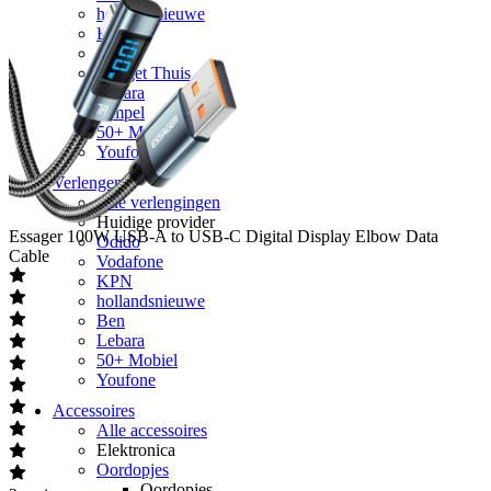
hollandsnieuwe
Ben
Simyo
Budget Thuis
Lebara
Simpel
50+ Mobiel
Youfone
Verlengen
Alle verlengingen
Huidige provider
Essager
100W USB-A to USB-C Digital Display Elbow Data
Odido
Cable
Vodafone
KPN
hollandsnieuwe
Ben
Lebara
50+ Mobiel
Youfone
Accessoires
Alle accessoires
Elektronica
Oordopjes
Oordopjes