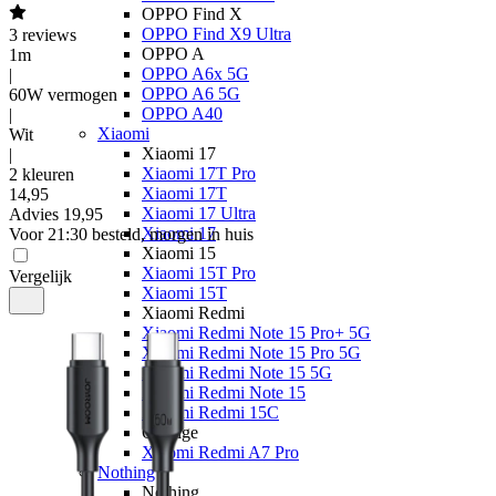
OPPO Find X
OPPO Find X9 Ultra
3
reviews
OPPO A
1m
OPPO A6x 5G
|
OPPO A6 5G
60W vermogen
OPPO A40
|
Xiaomi
Wit
Xiaomi 17
|
Xiaomi 17T Pro
2 kleuren
Xiaomi 17T
14
,
95
Xiaomi 17 Ultra
Advies
19,95
Xiaomi 17
Voor 21:30 besteld, morgen in huis
Xiaomi 15
Xiaomi 15T Pro
Vergelijk
Xiaomi 15T
Xiaomi Redmi
Xiaomi Redmi Note 15 Pro+ 5G
Xiaomi Redmi Note 15 Pro 5G
Xiaomi Redmi Note 15 5G
Xiaomi Redmi Note 15
Xiaomi Redmi 15C
Overige
Xiaomi Redmi A7 Pro
Nothing
Nothing