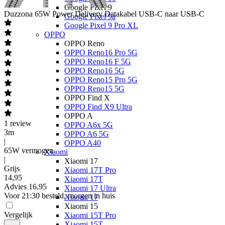
Google Pixel 9
Duzzona
65W Power Delivery Datakabel USB-C naar USB-C
Google Pixel 9a
Google Pixel 9 Pro XL
OPPO
OPPO Reno
OPPO Reno16 Pro 5G
OPPO Reno16 F 5G
OPPO Reno16 5G
OPPO Reno15 Pro 5G
OPPO Reno15 5G
OPPO Find X
OPPO Find X9 Ultra
OPPO A
1
review
OPPO A6x 5G
3m
OPPO A6 5G
|
OPPO A40
65W vermogen
Xiaomi
|
Xiaomi 17
Grijs
Xiaomi 17T Pro
14
,
95
Xiaomi 17T
Advies
16,95
Xiaomi 17 Ultra
Voor 21:30 besteld, morgen in huis
Xiaomi 17
Xiaomi 15
Vergelijk
Xiaomi 15T Pro
Xiaomi 15T