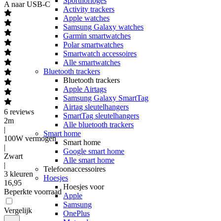
Sporthorloges
A naar USB-C
Activity trackers
Apple watches
Samsung Galaxy watches
Garmin smartwatches
Polar smartwatches
Smartwatch accessoires
Alle smartwatches
Bluetooth trackers
Bluetooth trackers
Apple Airtags
Samsung Galaxy SmartTag
Airtag sleutelhangers
6
reviews
SmartTag sleutelhangers
2m
Alle bluetooth trackers
|
Smart home
100W vermogen
Smart home
|
Google smart home
Zwart
Alle smart home
|
Telefoonaccessoires
3 kleuren
Hoesjes
16
,
95
Hoesjes voor
Beperkte voorraad
Apple
Samsung
Vergelijk
OnePlus