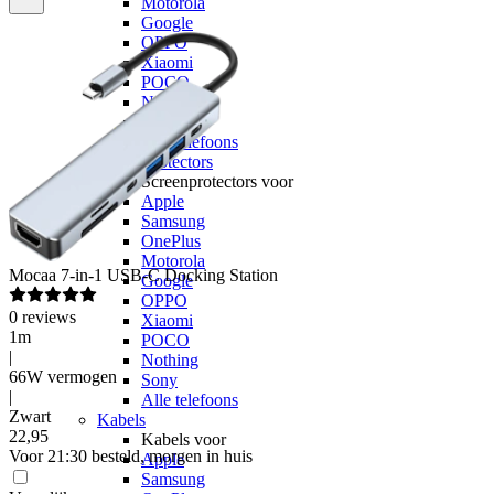
Motorola
Google
OPPO
Xiaomi
POCO
Nothing
Sony
Alle telefoons
Screenprotectors
Screenprotectors voor
Apple
Samsung
OnePlus
Motorola
Mocaa
7-in-1 USB-C Docking Station
Google
OPPO
0
reviews
Xiaomi
1m
POCO
|
Nothing
66W vermogen
Sony
|
Alle telefoons
Zwart
Kabels
22
,
95
Kabels voor
Voor 21:30 besteld, morgen in huis
Apple
Samsung