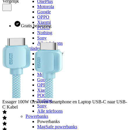
Vergelijk
OnePlus
Motorola
Google
OPPO
Xiaomi
Gratis bezorging
POCO
Nothing
Sony
Alle telefoons
Opladers
Opladers voor
Apple
Samsung
OnePlus
Motorola
Google
OPPO
Xiaomi
POCO
Nothing
Essager
100W Gewoven Smartphone en Laptop USB-C naar USB-
Sony
C Kabel
Alle telefoons
Powerbanks
Powerbanks
MagSafe powerbanks