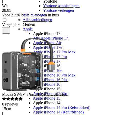
|
Youfone
Wit
Youfone aanbiedingen
29
,
95
Youfone verlengen
Voor 21:30 besteld, morgen in huis
Alle telefoons
Alle aanbiedingen
Merken
Vergelijk
Apple
Apple iPhone 17
Alle Apple iPhone 17
Apple iPhone Air
Apple iPhone 17e
Apple iPhone 17 Pro Max
Apple iPhone 17 Pro
Apple iPhone 17
Apple iPhone 16
Apple iPhone 16e
Apple iPhone 16 Pro Max
Apple iPhone 16 Plus
Apple iPhone 16
Apple iPhone 15
Apple iPhone 15 Plus
Mocaa
SW8V 8-in-1 Type-C USB-Hub
Apple iPhone 15
Apple iPhone 14
0
reviews
Apple iPhone 14 Pro (Refurbished)
15cm
Apple iPhone 14 (Refurbished)
|