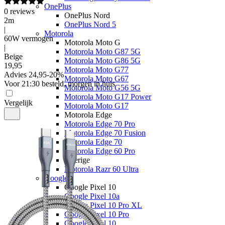
OnePlus
0
reviews
OnePlus Nord
2m
OnePlus Nord 5
|
Motorola
60W vermogen
Motorola Moto G
|
Motorola Moto G87 5G
Beige
Motorola Moto G86 5G
19
,
95
Motorola Moto G77
Advies
24,95
-
20
%
Motorola Moto G67
Voor 21:30 besteld, morgen in huis
Motorola Moto G56 5G
Motorola Moto G17 Power
Vergelijk
Motorola Moto G17
Motorola Edge
Motorola Edge 70 Pro
Motorola Edge 70 Fusion
Motorola Edge 70
Motorola Edge 60 Pro
Overige
Motorola Razr 60 Ultra
Google
Google Pixel 10
Google Pixel 10a
Google Pixel 10 Pro XL
Google Pixel 10 Pro
Google Pixel 10