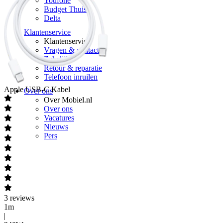
Youfone
Budget Thuis
Delta
Klantenservice
Klantenservice
Vragen & contact
Zakelijk
Retour & reparatie
Telefoon inruilen
Apple
USB-C Kabel
Over ons
Over Mobiel.nl
Over ons
Vacatures
Nieuws
Pers
3
reviews
1m
|