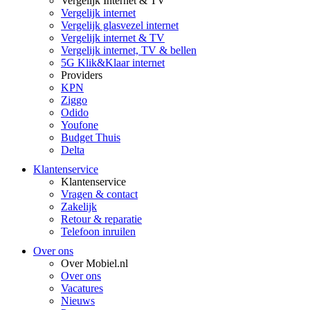
Vergelijk Internet & TV
Vergelijk internet
Vergelijk glasvezel internet
Vergelijk internet & TV
Vergelijk internet, TV & bellen
5G Klik&Klaar internet
Providers
KPN
Ziggo
Odido
Youfone
Budget Thuis
Delta
Klantenservice
Klantenservice
Vragen & contact
Zakelijk
Retour & reparatie
Telefoon inruilen
Over ons
Over Mobiel.nl
Over ons
Vacatures
Nieuws