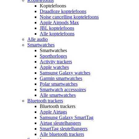
Koptelefoons
Koptelefoons
Draadloze koptelefoons
Noise cancelling koptelefoons
Apple Airpods Max
JBL koptelefoons
Alle koptelefoons
Alle audio
Smartwatches
Smartwatches
Sporthorloges
Activity trackers
Apple watches
Samsung Galaxy watches
Garmin smartwatches
Polar smartwatches
Smartwatch accessoires
Alle smartwatches
Bluetooth trackers
Bluetooth trackers
Apple Airtags
Samsung Galaxy SmartTag
Airtag sleutelhangers
SmartTag sleutelhangers
Alle bluetooth trackers