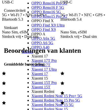
USB-C
USB-C
OPPO Reno16 Pro 5G
OPPO Reno16 F 5G
Connectiviteit
OPPO Reno16 5G
5G • Wi-Fi 7 • NFC • GPS •
5G • Wi-Fi 7 • NFC • GPS •
OPPO Reno15 Pro 5G
Bluetooth 5.3
Bluetooth 5.4
OPPO Find X
OPPO Find X9 Ultra
Simkaart
OPPO Find X9
Nano Sim, eSIM
Nano Sim, eSIM
OPPO A
Simlock vrij • Dual sim
Simlock vrij • Dual sim
OPPO A6x 5G
OPPO A6 5G
OPPO A40
Beoordelingen van klanten
Xiaomi
Xiaomi 17
Xiaomi 17T Pro
Gemiddelde beoordeling
Xiaomi 17T
Xiaomi 17 Ultra
Xiaomi 17
Xiaomi 15
Xiaomi 15T Pro
Xiaomi 15T
Xiaomi Redmi
Xiaomi Redmi Note 15 Pro+ 5G
Xiaomi Redmi Note 15 Pro 5G
Xiaomi Redmi Note 15 5G
Xiaomi Redmi Note 15