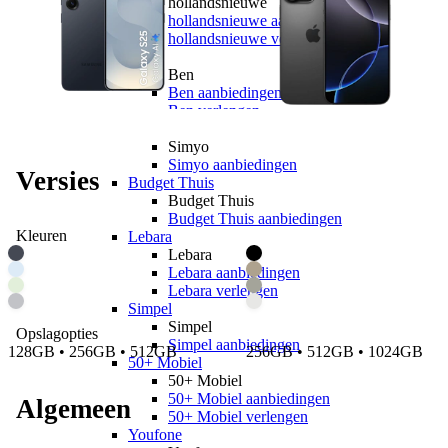
hollandsnieuwe
hollandsnieuwe aanbiedingen
hollandsnieuwe verlengen
Ben
Ben
Ben aanbiedingen
Ben verlengen
Simyo
Simyo
Simyo aanbiedingen
Versies
Budget Thuis
Budget Thuis
Budget Thuis aanbiedingen
Kleuren
Lebara
Lebara
Lebara aanbiedingen
Lebara verlengen
Simpel
Simpel
Opslagopties
Simpel aanbiedingen
128GB • 256GB • 512GB
256GB • 512GB • 1024GB
50+ Mobiel
50+ Mobiel
50+ Mobiel aanbiedingen
Algemeen
50+ Mobiel verlengen
Youfone