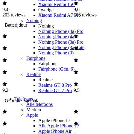
Xiaomi Redmi 15C
9,4
9,6
Overige
203
reviews
106
reviews
Xiaomi Redmi A7 Pro
Nothing
Batterijduur
Nothing
Nothing Phone (4a) Pro
Nothing Phone (4a)
Nothing Phone (3a) Pro
Nothing Phone (3a) Lite
Nothing Phone (3)
Fairphone
Fairphone
Fairphone (Gen. 6)
Realme
Realme
Realme GT 8 Pro
9,2
9,5
Realme GT 7 Pro
Telefoons
Gebruikersgemak
Alle telefoons
Merken
Apple
Apple iPhone 17
Alle Apple iPhone 17
Apple iPhone Air