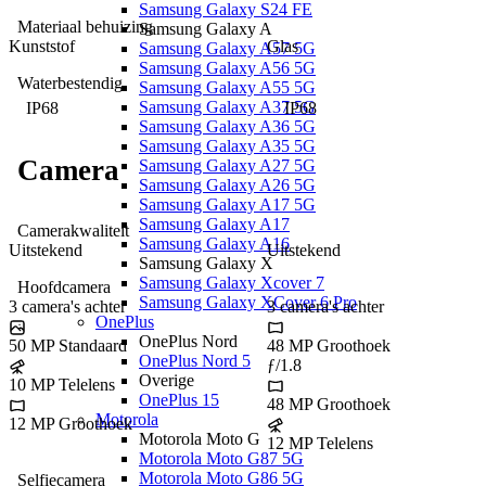
Samsung Galaxy S24 FE
Materiaal behuizing
Samsung Galaxy A
Kunststof
Glas
Samsung Galaxy A57 5G
Samsung Galaxy A56 5G
Waterbestendig
Samsung Galaxy A55 5G
Samsung Galaxy A37 5G
IP68
IP68
Samsung Galaxy A36 5G
Samsung Galaxy A35 5G
Camera
Samsung Galaxy A27 5G
Samsung Galaxy A26 5G
Samsung Galaxy A17 5G
Samsung Galaxy A17
Camerakwaliteit
Samsung Galaxy A16
Uitstekend
Uitstekend
Samsung Galaxy X
Samsung Galaxy Xcover 7
Hoofdcamera
Samsung Galaxy XCover 6 Pro
3
camera's
achter
3
camera's
achter
OnePlus
OnePlus Nord
50 MP
Standaard
48 MP
Groothoek
OnePlus Nord 5
ƒ/1.8
Overige
10 MP
Telelens
OnePlus 15
48 MP
Groothoek
Motorola
12 MP
Groothoek
Motorola Moto G
12 MP
Telelens
Motorola Moto G87 5G
Motorola Moto G86 5G
Selfiecamera