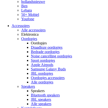
hollandsnieuwe
Ben
Lebara
50+ Mobiel
Youfone
Accessoires
Alle accessoires
Elektronica
Oordopjes
Oordopjes
Draadloze oordopjes
Bedrade oordopjes
Noise cancelling oordopjes
Sport oordopjes
Apple Airpods
Samsung Galaxy Buds
JBL oordopjes
Oordopjes accessoires
Alle oordopjes
Speakers
Speakers
Bluetooth speakers
JBL speakers
Alle speakers