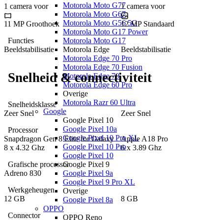
Motorola Moto G77
1
camera
voor
1
camera
voor
Motorola Moto G67
Motorola Moto G56 5G
11 MP
Groothoek
12 MP
Standaard
Motorola Moto G17 Power
Functies
Motorola Moto G17
Beeldstabilisatie
Beeldstabilisatie
Motorola Edge
Motorola Edge 70 Pro
Motorola Edge 70 Fusion
Snelheid & connectiviteit
Motorola Edge 70
Motorola Edge 60 Pro
Overige
Motorola Razr 60 Ultra
Snelheidsklasse
Google
Zeer Snel
Zeer Snel
Google Pixel 10
Google Pixel 10a
Processor
Google Pixel 10 Pro XL
Snapdragon
Gen 8 Elite for Galaxy
Apple
A18 Pro
Google Pixel 10 Pro
8
x
4.32 Ghz
6
x
3.89 Ghz
Google Pixel 10
Google Pixel 9
Grafische processor
Google Pixel 9a
Adreno 830
Google Pixel 9 Pro XL
Werkgeheugen
Overige
12 GB
8 GB
Google Pixel 8a
OPPO
Connector
OPPO Reno