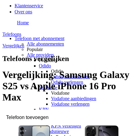
Klantenservice
Over ons
Home
Telefoons
Telefoon met abonnement
Alle abonnementen
Vergelijken
Populair
Alle providers
Telefoons vergelijken
Providers
Odido
Odido
Vergelijking:
Samsung Galaxy
Odido aanbiedingen
Odido verlengen
S25 vs Apple iPhone 16 Pro
Vodafone
Vodafone
Max
Vodafone aanbiedingen
Vodafone verlengen
KPN
KPN
KPN aanbiedingen
KPN verlengen
hollandsnieuwe