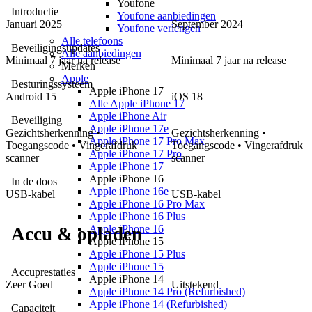
Youfone
Introductie
Youfone aanbiedingen
Januari 2025
September 2024
Youfone verlengen
Alle telefoons
Beveiligingsupdates
Alle aanbiedingen
Minimaal 7 jaar na release
Minimaal 7 jaar na release
Merken
Apple
Besturingssysteem
Apple iPhone 17
Android
15
iOS
18
Alle Apple iPhone 17
Apple iPhone Air
Beveiliging
Apple iPhone 17e
Gezichtsherkenning •
Gezichtsherkenning •
Apple iPhone 17 Pro Max
Toegangscode • Vingerafdruk
Toegangscode • Vingerafdruk
Apple iPhone 17 Pro
scanner
scanner
Apple iPhone 17
Apple iPhone 16
In de doos
Apple iPhone 16e
USB-kabel
USB-kabel
Apple iPhone 16 Pro Max
Apple iPhone 16 Plus
Apple iPhone 16
Accu & opladen
Apple iPhone 15
Apple iPhone 15 Plus
Apple iPhone 15
Accuprestaties
Apple iPhone 14
Zeer Goed
Uitstekend
Apple iPhone 14 Pro (Refurbished)
Apple iPhone 14 (Refurbished)
Capaciteit