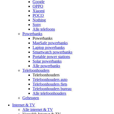
Google
OPPO
Xiaomi
POCO
Nothing
Sony
Alle telefoons
Powerbanks
Powerbanks
MagSafe powerbanks
Laptop powerbanks
Smartwatch powerbanks
Portable power stations
Solar powerbanks
Alle powerbanks
Telefoonhouders
Telefoonhouders
Telefoonhouders auto
Telefoonhouders fiets
Telefoonhouders bureau
Alle telefoonhouders
Geheugen
Internet & TV
Alle internet & TV