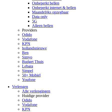
Onbeperkt bellen
Onbeperkt internet & bellen
Maandelijks opzegbaar
Data only
5G
Alleen bellen
Providers
Odido
Vodafone
KPN
hollandsnieuwe
Ben
Simyo
Budget Thuis
Lebara
Simpel
50+ Mobiel
Youfone
Verlengen
Alle verlengingen
Huidige provider
Odido
Vodafone
KPN