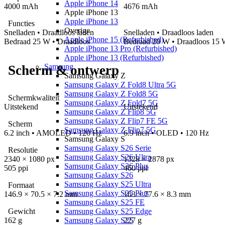
Apple iPhone 14
4000 mAh
4676 mAh
Apple iPhone 13
Apple iPhone 13
Functies
Overige
Snelladen
• Draadloos laden
Snelladen
• Draadloos laden
Apple iPhone 15 (Refurbished)
Bedraad
25 W
• Draadloos
Bedraad
20 W
• Draadloos 15
Apple iPhone 13 Pro (Refurbished)
Apple iPhone 13 (Refurbished)
Samsung
Scherm & ontwerp
Samsung Galaxy Z
Samsung Galaxy Z Fold8 Ultra 5G
Samsung Galaxy Z Fold8 5G
Schermkwaliteit
Samsung Galaxy Z Fold7 5G
Uitstekend
Uitstekend
Samsung Galaxy Z Flip8 5G
Samsung Galaxy Z Flip7 FE 5G
Scherm
Samsung Galaxy Z Flip7 5G
6.2 inch • AMOLED • 120 Hz
6.9 inch • OLED • 120 Hz
Samsung Galaxy S
Samsung Galaxy S26 Serie
Resolutie
Samsung Galaxy S26 Ultra
2340 × 1080 px
1328 × 2878 px
Samsung Galaxy S26 Plus
505 ppi
460 ppi
Samsung Galaxy S26
Samsung Galaxy S25 Ultra
Formaat
Samsung Galaxy S25 Plus
146.9 × 70.5 × 7.2
mm
163 × 77.6 × 8.3
mm
Samsung Galaxy S25 FE
Samsung Galaxy S25 Edge
Gewicht
Samsung Galaxy S25
162 g
227 g