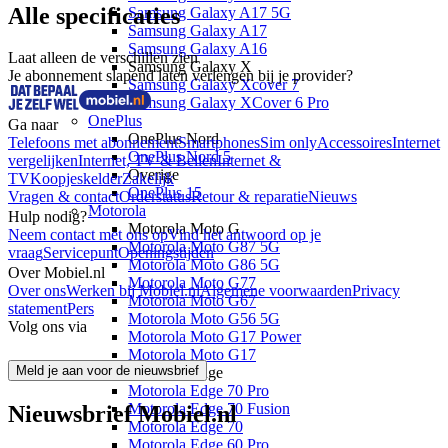
Alle specificaties
Samsung Galaxy A17 5G
Samsung Galaxy A17
Samsung Galaxy A16
Laat alleen de verschillen zien
Samsung Galaxy X
Je abonnement slapend laten verlengen bij je provider?
Samsung Galaxy Xcover 7
Samsung Galaxy XCover 6 Pro
OnePlus
Ga naar
OnePlus Nord
Telefoons met abonnement
Smartphones
Sim only
Accessoires
Internet
OnePlus Nord 5
vergelijken
Internet, TV & Bellen
Internet &
Overige
TV
Koopjeskelder
Zakelijk
OnePlus 15
Vragen & contact
Orderstatus
Retour & reparatie
Nieuws
Motorola
Hulp nodig?
Motorola Moto G
Neem contact met ons op
Vind het antwoord op je
Motorola Moto G87 5G
vraag
Servicepunt
Openingstijden
Motorola Moto G86 5G
Over Mobiel.nl
Motorola Moto G77
Over ons
Werken bij Mobiel.nl
Algemene voorwaarden
Privacy
Motorola Moto G67
statement
Pers
Motorola Moto G56 5G
Volg ons via
Motorola Moto G17 Power
Motorola Moto G17
Meld je aan voor de nieuwsbrief
Motorola Edge
Motorola Edge 70 Pro
Motorola Edge 70 Fusion
Nieuwsbrief Mobiel.nl
Motorola Edge 70
Motorola Edge 60 Pro