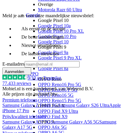
Overige
Motorola Razr 60 Ultra
Google
Meld je aan voor onze maandelijkse nieuwsbrief:
Google Pixel 10
Google Pixel 10a
Als eerste op de hoogte
Google Pixel 10 Pro XL
Google Pixel 10 Pro
De beste aanbiedingen
Google Pixel 10
Nieuwe smartphones
Google Pixel 9
Google Pixel 9a
De laatste nieuwtjes
Google Pixel 9 Pro XL
Overige
E-mailadres
Google Pixel 8a
Aanmelden
OPPO
9
/10 op Trustpilot
OPPO Reno
77.433
reviews
OPPO Reno16 Pro 5G
Mobiel.nl is een handelsmerk van Websend B.V.
OPPO Reno16 F 5G
Alle prijzen zijn inclusief btw.
OPPO Reno16 5G
Premium telefoons
OPPO Reno15 Pro 5G
Samsung Galaxy Z Fold8 5G
Samsung Galaxy S26 Ultra
Apple
OPPO Find X
iPhone 17 Pro
OPPO Find X9 Ultra
OPPO Find X9
Prijs/kwaliteit telefoons
OPPO A
Samsung Galaxy A57 5G
Samsung Galaxy A56 5G
Samsung
OPPO A6x 5G
Galaxy A17 5G
OPPO A6 5G