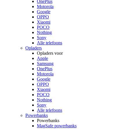
OnePlus
Motorola
Google
OPPO
Xiaomi
POCO
Nothing
Sony
Alle telefoons
Opladers
Opladers voor
Apple
Samsung
OnePlus
Motorola
Google
OPPO
Xiaomi
POCO
Nothing
Sony
Alle telefoons
Powerbanks
Powerbanks
MagSafe powerbanks