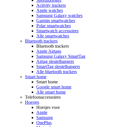
Sporthorloges
Activity trackers
Apple watches
Samsung Galaxy watches
Garmin smartwatches
Polar smartwatches
Smartwatch accessoires
Alle smartwatches
Bluetooth trackers
Bluetooth trackers
Apple Airtags
Samsung Galaxy SmartTag
Airtag sleutelhangers
SmartTag sleutelhangers
Alle bluetooth trackers
Smart home
Smart home
Google smart home
Alle smart home
Telefoonaccessoires
Hoesjes
Hoesjes voor
Apple
Samsung
OnePlus