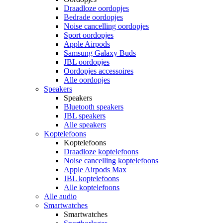
Draadloze oordopjes
Bedrade oordopjes
Noise cancelling oordopjes
Sport oordopjes
Apple Airpods
Samsung Galaxy Buds
JBL oordopjes
Oordopjes accessoires
Alle oordopjes
Speakers
Speakers
Bluetooth speakers
JBL speakers
Alle speakers
Koptelefoons
Koptelefoons
Draadloze koptelefoons
Noise cancelling koptelefoons
Apple Airpods Max
JBL koptelefoons
Alle koptelefoons
Alle audio
Smartwatches
Smartwatches