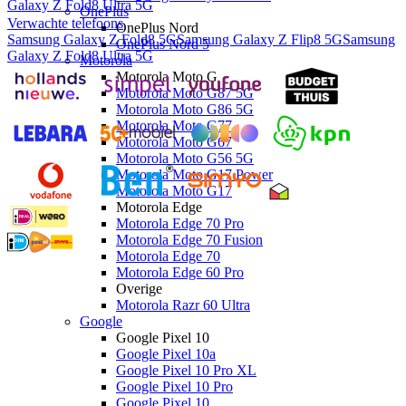
Galaxy Z Fold8 Ultra 5G
OnePlus
Verwachte telefoons
OnePlus Nord
Samsung Galaxy Z Fold8 5G
Samsung Galaxy Z Flip8 5G
Samsung
OnePlus Nord 5
Galaxy Z Fold8 Ultra 5G
Motorola
Motorola Moto G
Motorola Moto G87 5G
Motorola Moto G86 5G
Motorola Moto G77
Motorola Moto G67
Motorola Moto G56 5G
Motorola Moto G17 Power
Motorola Moto G17
Motorola Edge
Motorola Edge 70 Pro
Motorola Edge 70 Fusion
Motorola Edge 70
Motorola Edge 60 Pro
Overige
Motorola Razr 60 Ultra
Google
Google Pixel 10
Google Pixel 10a
Google Pixel 10 Pro XL
Google Pixel 10 Pro
Google Pixel 10