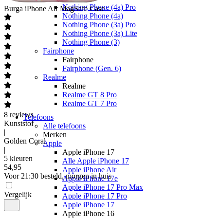
Nothing Phone (4a) Pro
Burga
iPhone Air MagSafe Case
Nothing Phone (4a)
Nothing Phone (3a) Pro
Nothing Phone (3a) Lite
Nothing Phone (3)
Fairphone
Fairphone
Fairphone (Gen. 6)
Realme
Realme
Realme GT 8 Pro
Realme GT 7 Pro
8
reviews
Telefoons
Kunststof
Alle telefoons
|
Merken
Golden Coral
Apple
|
Apple iPhone 17
5 kleuren
Alle Apple iPhone 17
54
,
95
Apple iPhone Air
Voor 21:30 besteld, morgen in huis
Apple iPhone 17e
Apple iPhone 17 Pro Max
Vergelijk
Apple iPhone 17 Pro
Apple iPhone 17
Apple iPhone 16