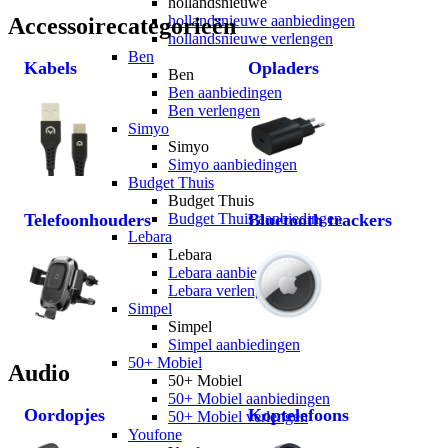
hollandsnieuwe
hollandsnieuwe aanbiedingen
Accessoirecategorieën
hollandsnieuwe verlengen
Ben
Kabels
Opladers
Ben
Ben aanbiedingen
Ben verlengen
Simyo
Simyo
Simyo aanbiedingen
Budget Thuis
Budget Thuis
Telefoonhouders
Budget Thuis aanbiedingen
Bluetooth trackers
Lebara
Lebara
Lebara aanbiedingen
Lebara verlengen
Simpel
Simpel
Simpel aanbiedingen
50+ Mobiel
Audio
50+ Mobiel
50+ Mobiel aanbiedingen
Oordopjes
Koptelefoons
50+ Mobiel verlengen
Youfone