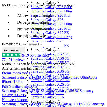
Samsung Galaxy S
Meld je aan voor onze maandelijkse nieuwsbrief:
Samsung Galaxy S26 Serie
Samsung Galaxy S26 Ultra
Samsung Galaxy S26 Plus
Als eerste op de hoogte
Samsung Galaxy S26
De beste aanbiedingen
Samsung Galaxy S25 Ultra
Samsung Galaxy S25 Plus
Nieuwe smartphones
Samsung Galaxy S25 FE
De laatste nieuwtjes
Samsung Galaxy S25 Edge
Samsung Galaxy S25
E-mailadres
Samsung Galaxy S24 FE
Samsung Galaxy A
Aanmelden
Samsung Galaxy A57 5G
9
/10 op Trustpilot
Samsung Galaxy A56 5G
77.451
reviews
Samsung Galaxy A55 5G
Mobiel.nl is een handelsmerk van Websend B.V.
Samsung Galaxy A37 5G
Alle prijzen zijn inclusief btw.
Samsung Galaxy A36 5G
Premium telefoons
Samsung Galaxy A35 5G
Samsung Galaxy Z Fold8 5G
Samsung Galaxy S26 Ultra
Apple
Samsung Galaxy A27 5G
iPhone 17 Pro
Samsung Galaxy A26 5G
Prijs/kwaliteit telefoons
Samsung Galaxy A17 5G
Samsung Galaxy A57 5G
Samsung Galaxy A56 5G
Samsung
Samsung Galaxy A17
Galaxy A17 5G
Samsung Galaxy A16
Nieuwe telefoons
Samsung Galaxy X
Samsung Galaxy Z Fold8 5G
Samsung Galaxy Z Flip8 5G
Samsung
Samsung Galaxy Xcover 7