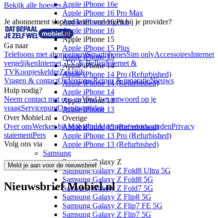
Apple iPhone 16e
Bekijk alle hoesjes ›
Apple iPhone 16 Pro Max
Je abonnement slapend laten verlengen bij je provider?
Apple iPhone 16 Plus
Apple iPhone 16
Apple iPhone 15
Ga naar
Apple iPhone 15 Plus
Telefoons met abonnement
Smartphones
Sim only
Accessoires
Internet
Apple iPhone 15
vergelijken
Internet, TV & Bellen
Internet &
Apple iPhone 14
TV
Koopjeskelder
Zakelijk
Apple iPhone 14 Pro (Refurbished)
Vragen & contact
Orderstatus
Retour & reparatie
Nieuws
Apple iPhone 14 (Refurbished)
Hulp nodig?
Apple iPhone 14
Neem contact met ons op
Vind het antwoord op je
Apple iPhone 13
vraag
Servicepunt
Openingstijden
Apple iPhone 13
Over Mobiel.nl
Overige
Over ons
Werken bij Mobiel.nl
Algemene voorwaarden
Privacy
Apple iPhone 15 (Refurbished)
statement
Pers
Apple iPhone 13 Pro (Refurbished)
Volg ons via
Apple iPhone 13 (Refurbished)
Samsung
Samsung Galaxy Z
Meld je aan voor de nieuwsbrief
Samsung Galaxy Z Fold8 Ultra 5G
Samsung Galaxy Z Fold8 5G
Nieuwsbrief Mobiel.nl
Samsung Galaxy Z Fold7 5G
Samsung Galaxy Z Flip8 5G
Samsung Galaxy Z Flip7 FE 5G
Samsung Galaxy Z Flip7 5G