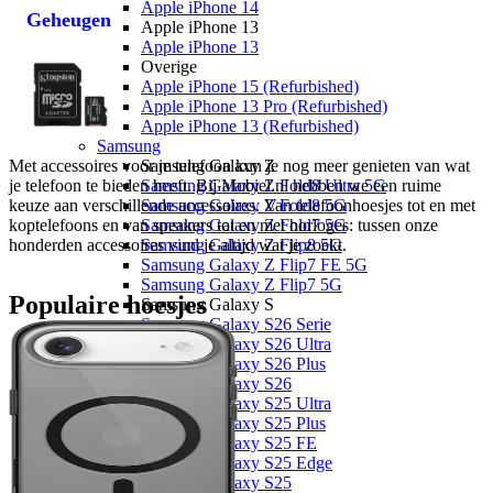
Apple iPhone 14
Geheugen
Apple iPhone 13
Apple iPhone 13
Overige
Apple iPhone 15 (Refurbished)
Apple iPhone 13 Pro (Refurbished)
Apple iPhone 13 (Refurbished)
Samsung
Met accessoires voor je telefoon kun je nog meer genieten van wat 
Samsung Galaxy Z
je telefoon te bieden heeft. Bij Mobiel.nl hebben we een ruime 
Samsung Galaxy Z Fold8 Ultra 5G
keuze aan verschillende accessoires. Van telefoonhoesjes tot en met 
Samsung Galaxy Z Fold8 5G
koptelefoons en van speakers tot en met horloges: tussen onze 
Samsung Galaxy Z Fold7 5G
honderden accessoires vind je altijd wat je zoekt. 
Samsung Galaxy Z Flip8 5G
Samsung Galaxy Z Flip7 FE 5G
Samsung Galaxy Z Flip7 5G
Populaire hoesjes
Samsung Galaxy S
Samsung Galaxy S26 Serie
Samsung Galaxy S26 Ultra
Samsung Galaxy S26 Plus
Samsung Galaxy S26
Samsung Galaxy S25 Ultra
Samsung Galaxy S25 Plus
Samsung Galaxy S25 FE
Samsung Galaxy S25 Edge
Samsung Galaxy S25