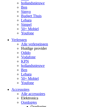
hollandsnieuwe
Ben
Simyo
Budget Thuis
Lebara
Simpel
50+ Mobiel
Youfone
Verlengen
Alle verlengingen
Huidige provider
Odido
Vodafone
KPN
hollandsnieuwe
Ben
Lebara
50+ Mobiel
Youfone
Accessoires
Alle accessoires
Elektronica
Oordopjes
Oordopjes