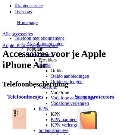
Klantenservice
Over ons
Homepage
Alle accessoires
Telefoon met abonnement
Alle abonnementen
Apple iPhone Air accessoires
Populair
Accessoires voor je Apple
Alle providers
Providers
iPhone Air
Odido
Odido
Odido aanbiedingen
Odido verlengen
Telefoonbescherming
Vodafone
Vodafone
Telefoonhoesjes
Screenprotectors
Vodafone aanbiedingen
Vodafone verlengen
KPN
KPN
KPN aanbiedingen
KPN verlengen
hollandsnieuwe