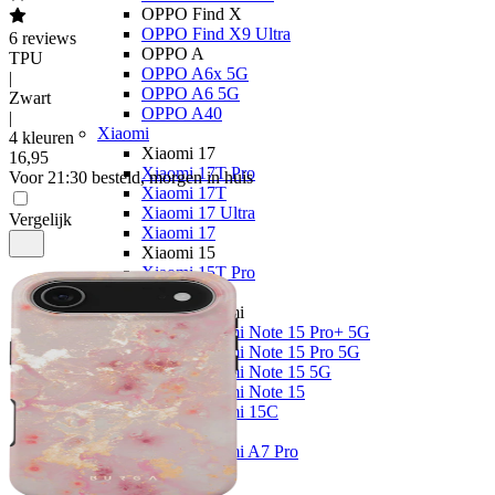
OPPO Find X
OPPO Find X9 Ultra
6
reviews
OPPO A
TPU
OPPO A6x 5G
|
OPPO A6 5G
Zwart
OPPO A40
|
Xiaomi
4 kleuren
Xiaomi 17
16
,
95
Xiaomi 17T Pro
Voor 21:30 besteld, morgen in huis
Xiaomi 17T
Xiaomi 17 Ultra
Vergelijk
Xiaomi 17
Xiaomi 15
Xiaomi 15T Pro
Xiaomi 15T
Xiaomi Redmi
Xiaomi Redmi Note 15 Pro+ 5G
Xiaomi Redmi Note 15 Pro 5G
Xiaomi Redmi Note 15 5G
Xiaomi Redmi Note 15
Xiaomi Redmi 15C
Overige
Xiaomi Redmi A7 Pro
Nothing
Nothing