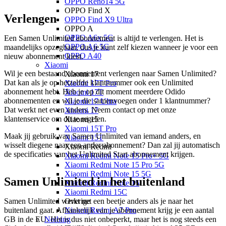
OPPO Reno14 5G
OPPO Find X
Verlengen
OPPO Find X9 Ultra
OPPO A
OPPO A6x 5G
Een Samen Unlimited abonnement is altijd te verlengen. Het is 
OPPO A6 5G
maandelijks opzegbaar, dus je kunt zelf kiezen wanneer je voor een 
OPPO A40
nieuw abonnement kiest.
Xiaomi
Wil je een bestaand abonnement verlengen naar Samen Unlimited? 
Xiaomi 17
Dat kan als je op hetzelfde klantnummer ook een Unlimited 
Xiaomi 17T Pro
abonnement hebt. Heb je op dit moment meerdere Odido 
Xiaomi 17T
abonnementen en wil je die samenvoegen onder 1 klantnummer? 
Xiaomi 17 Ultra
Dat werkt net even anders. Neem contact op met onze 
Xiaomi 17
klantenservice om dit te regelen.
Xiaomi 15
Xiaomi 15T Pro
Maak jij gebruik van Samen Unlimited van iemand anders, en 
Xiaomi 15T
wisselt diegene naar een ander abonnement? Dan zal jij automatisch 
Xiaomi Redmi
de specificaties van het Unlimited Start abonnement krijgen. 
Xiaomi Redmi Note 15 Pro+ 5G
Xiaomi Redmi Note 15 Pro 5G
Xiaomi Redmi Note 15 5G
Samen Unlimited in het buitenland
Xiaomi Redmi Note 15
Xiaomi Redmi 15C
Samen Unlimited werkt net een beetje anders als je naar het 
Overige
buitenland gaat. Afhankelijk van je abonnement krijg je een aantal 
Xiaomi Redmi A7 Pro
GB in de EU. Het is dus niet onbeperkt, maar het is nog steeds een 
Nothing