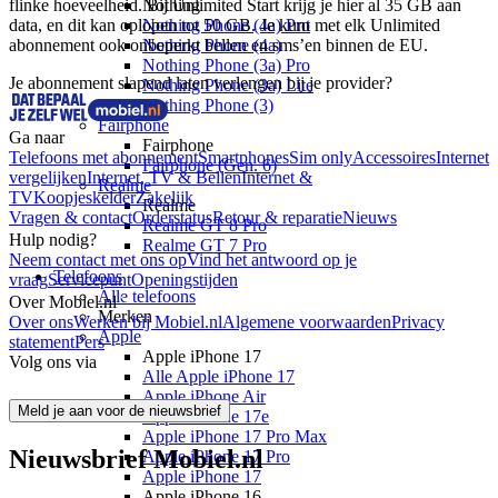
flinke hoeveelheid. Bij Unlimited Start krijg je hier al 35 GB aan 
Nothing
data, en dit kan oplopen tot 50 GB. Je kunt met elk Unlimited 
Nothing Phone (4a) Pro
abonnement ook onbeperkt bellen en sms’en binnen de EU. 
Nothing Phone (4a)
Nothing Phone (3a) Pro
Je abonnement slapend laten verlengen bij je provider?
Nothing Phone (3a) Lite
Nothing Phone (3)
Fairphone
Ga naar
Fairphone
Telefoons met abonnement
Smartphones
Sim only
Accessoires
Internet
Fairphone (Gen. 6)
vergelijken
Internet, TV & Bellen
Internet &
Realme
TV
Koopjeskelder
Zakelijk
Realme
Vragen & contact
Orderstatus
Retour & reparatie
Nieuws
Realme GT 8 Pro
Hulp nodig?
Realme GT 7 Pro
Neem contact met ons op
Vind het antwoord op je
Telefoons
vraag
Servicepunt
Openingstijden
Alle telefoons
Over Mobiel.nl
Merken
Over ons
Werken bij Mobiel.nl
Algemene voorwaarden
Privacy
Apple
statement
Pers
Apple iPhone 17
Volg ons via
Alle Apple iPhone 17
Apple iPhone Air
Meld je aan voor de nieuwsbrief
Apple iPhone 17e
Apple iPhone 17 Pro Max
Nieuwsbrief Mobiel.nl
Apple iPhone 17 Pro
Apple iPhone 17
Apple iPhone 16