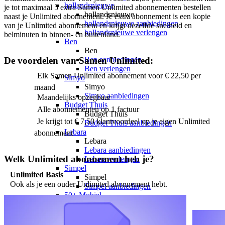
hollandsnieuwe
je tot maximaal 5 extra Samen Unlimited abonnementen bestellen 
hollandsnieuwe
naast je Unlimited abonnement. Je extra abonnement is een kopie 
hollandsnieuwe aanbiedingen
van je Unlimited abonnement en krijgt dezelfde snelheid en 
hollandsnieuwe verlengen
belminuten in binnen- en buitenland.
Ben
Ben
De voordelen van Samen Unlimited:
Ben aanbiedingen
Ben verlengen
Elk Samen Unlimited abonnement voor € 22,50 per
Simyo
Simyo
maand
Simyo aanbiedingen
Maandelijks opzegbaar
Budget Thuis
Alle abonnementen op 1 factuur
Budget Thuis
Je krijgt tot € 7,50 klantvoordeel op je eigen Unlimited
Budget Thuis aanbiedingen
Lebara
abonnement
Lebara
Lebara aanbiedingen
Welk Unlimited abonnement heb je?
Lebara verlengen
Simpel
Unlimited Basis
Simpel
Ook als je een ouder Unlimited abonnement hebt.
Simpel aanbiedingen
50+ Mobiel
50+ Mobiel
50+ Mobiel aanbiedingen
50+ Mobiel verlengen