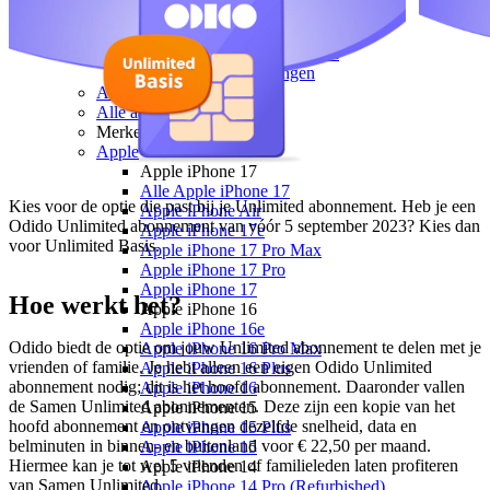
Youfone
Youfone
Youfone aanbiedingen
Youfone verlengen
Alle telefoons
Alle aanbiedingen
Merken
Apple
Apple iPhone 17
Alle Apple iPhone 17
Kies voor de optie die past bij je Unlimited abonnement. Heb je een 
Apple iPhone Air
Odido Unlimited abonnement van vóór 5 september 2023? Kies dan 
Apple iPhone 17e
voor Unlimited Basis.
Apple iPhone 17 Pro Max
Apple iPhone 17 Pro
Apple iPhone 17
Hoe werkt het?
Apple iPhone 16
Apple iPhone 16e
Odido biedt de optie om jouw Unlimited abonnement te delen met je 
Apple iPhone 16 Pro Max
vrienden of familie. Je hebt alleen een eigen Odido Unlimited 
Apple iPhone 16 Plus
abonnement nodig; dit 
is het hoofd abonnement. 
Daaronder vallen 
Apple iPhone 16
de Samen Unlimited abonnementen. Deze zijn een kopie van het 
Apple iPhone 15
hoofd abonnement en ontvangen dezelfde snelheid, data en 
Apple iPhone 15 Plus
belminuten in binnen- en buitenland voor € 22,50 per maand. 
Apple iPhone 15
Hiermee kan je tot wel 5 vrienden of familieleden laten profiteren 
Apple iPhone 14
van Samen Unlimited.
Apple iPhone 14 Pro (Refurbished)