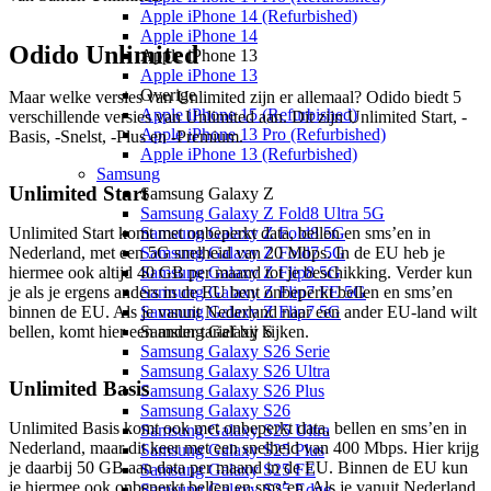
Apple iPhone 14 (Refurbished)
Apple iPhone 14
Odido Unlimited
Apple iPhone 13
Apple iPhone 13
Overige
Maar welke versies van Unlimited zijn er allemaal? Odido biedt 5 
Apple iPhone 15 (Refurbished)
verschillende versies van Unlimited aan. Dit zijn Unlimited Start, -
Apple iPhone 13 Pro (Refurbished)
Basis, -Snelst, -Plus en -Premium. 
Apple iPhone 13 (Refurbished)
Samsung
Unlimited Start
Samsung Galaxy Z
Samsung Galaxy Z Fold8 Ultra 5G
Unlimited Start komt met onbeperkt data, bellen en sms’en in 
Samsung Galaxy Z Fold8 5G
Nederland, met een 5G snelheid van 20 Mbps. In de EU heb je 
Samsung Galaxy Z Fold7 5G
hiermee ook altijd 40 GB per maand tot je beschikking. Verder kun 
Samsung Galaxy Z Flip8 5G
je als je ergens anders in de EU bent onbeperkt bellen en sms’en 
Samsung Galaxy Z Flip7 FE 5G
binnen de EU. Als je vanuit Nederland naar een ander EU-land wilt 
Samsung Galaxy Z Flip7 5G
bellen, komt hier een ander tarief bij kijken. 
Samsung Galaxy S
Samsung Galaxy S26 Serie
Samsung Galaxy S26 Ultra
Unlimited Basis
Samsung Galaxy S26 Plus
Samsung Galaxy S26
Unlimited Basis komt ook met onbeperkt data, bellen en sms’en in 
Samsung Galaxy S25 Ultra
Nederland, maar dit keer met een snelheid van 400 Mbps. Hier krijg 
Samsung Galaxy S25 Plus
je daarbij 50 GB aan data per maand in de EU. Binnen de EU kun 
Samsung Galaxy S25 FE
je hiermee ook onbeperkt bellen en sms’en. Als je vanuit Nederland 
Samsung Galaxy S25 Edge