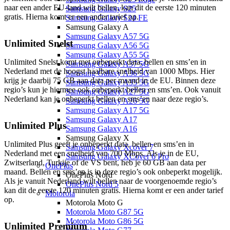
naar een ander EU-land wilt bellen, kan dit de eerste 120 minuten 
Samsung Galaxy S25
gratis. Hierna komt er een ander tarief op. 
Samsung Galaxy S24 FE
Samsung Galaxy A
Samsung Galaxy A57 5G
Unlimited Snelst
Samsung Galaxy A56 5G
Samsung Galaxy A55 5G
Unlimited Snelst komt met onbeperkt data, bellen en sms’en in 
Samsung Galaxy A37 5G
Nederland met de hoogst haalbare snelheid van 1000 Mbps. Hier 
Samsung Galaxy A36 5G
krijg je daarbij 75 GB aan data per maand in de EU. 
Binnen deze 
Samsung Galaxy A35 5G
regio’s 
kun je hiermee ook onbeperkt bellen en sms’en. O
ok vanuit 
Samsung Galaxy A27 5G
Nederland kan je onbeperkt bellen en sms’en naar deze regio’s. 
Samsung Galaxy A26 5G
Samsung Galaxy A17 5G
Samsung Galaxy A17
Unlimited Plus
Samsung Galaxy A16
Samsung Galaxy X
Unlimited Plus geeft je onbeperkt data, bellen en sms’en in 
Samsung Galaxy Xcover 7
Nederland met een snelheid van 700 Mbps. Als je in de EU, 
Samsung Galaxy XCover 6 Pro
Zwitserland, Turkije of de VS bent, heb je 60 GB aan data per 
OnePlus
maand. Bellen en sms’en is in deze regio’s ook onbeperkt mogelijk. 
OnePlus Nord
Als je vanuit Nederland wilt bellen naar de voorgenoemde regio’s 
OnePlus Nord 5
kan dit de eerste 120 minuten gratis. Hierna komt er een ander tarief 
Motorola
op. 
Motorola Moto G
Motorola Moto G87 5G
Motorola Moto G86 5G
Unlimited Premium