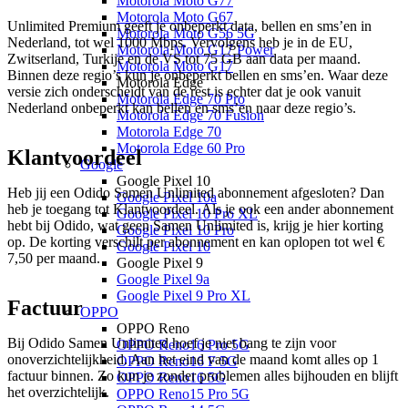
Motorola Moto G77
Motorola Moto G67
Unlimited Premium geeft je onbeperkt data, bellen en sms’en in 
Motorola Moto G56 5G
Nederland, tot wel 1000 Mbps. Vervolgens heb je in de EU, 
Motorola Moto G17 Power
Zwitserland, Turkije en de VS tot 75 GB aan data per maand. 
Motorola Moto G17
Binnen deze regio’s kun je onbeperkt bellen en sms’en. Waar deze 
Motorola Edge
versie zich onderscheidt van de rest is echter dat je ook vanuit 
Motorola Edge 70 Pro
Nederland onbeperkt kan bellen en sms’en naar deze regio’s. 
Motorola Edge 70 Fusion
Motorola Edge 70
Motorola Edge 60 Pro
Klantvoordeel
Google
Google Pixel 10
Heb jij een Odido Samen Unlimited abonnement afgesloten? Dan 
Google Pixel 10a
heb je toegang tot Klantvoordeel. Als je ook een ander abonnement 
Google Pixel 10 Pro XL
hebt bij Odido, wat geen Samen Unlimited is, krijg je hier korting 
Google Pixel 10 Pro
op. De korting verschilt per abonnement en kan oplopen tot wel € 
Google Pixel 10
7,50 per maand.
Google Pixel 9
Google Pixel 9a
Google Pixel 9 Pro XL
Factuur
OPPO
OPPO Reno
Bij Odido Samen Unlimited hoef je niet bang te zijn voor 
OPPO Reno16 Pro 5G
onoverzichtelijkheid. Aan het eind van de maand komt alles op 1 
OPPO Reno16 F 5G
factuur binnen. Zo kun je zonder problemen alles bijhouden en blijft 
OPPO Reno16 5G
het overzichtelijk.  
OPPO Reno15 Pro 5G