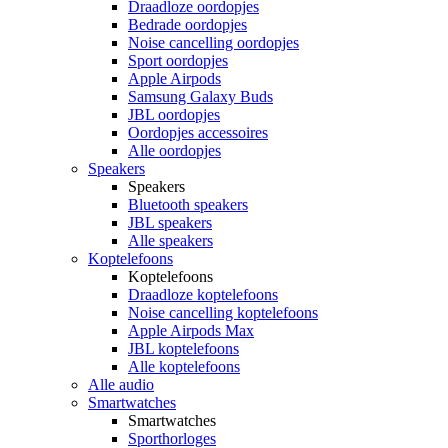
Draadloze oordopjes
Bedrade oordopjes
Noise cancelling oordopjes
Sport oordopjes
Apple Airpods
Samsung Galaxy Buds
JBL oordopjes
Oordopjes accessoires
Alle oordopjes
Speakers
Speakers
Bluetooth speakers
JBL speakers
Alle speakers
Koptelefoons
Koptelefoons
Draadloze koptelefoons
Noise cancelling koptelefoons
Apple Airpods Max
JBL koptelefoons
Alle koptelefoons
Alle audio
Smartwatches
Smartwatches
Sporthorloges