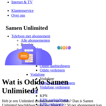
Internet & TV
Klantenservice
Over ons
Samen Unlimited
Telefoon met abonnement
Alle abonnementen
Populair
Alle providers
Providers
Odido
Odido
Odido aanbiedingen
Odido verlengen
Vodafone
Vodafone
Wat is Odido Samen
Vodafone aanbiedingen
Vodafone verlengen
Unlimited?
KPN
KPN
KPN aanbiedingen
Heb je een Unlimited abonnement van Odido? Dan is Samen 
KPN verlengen
Unlimited beschikbaar voor jou. Voor € 22,50 per abonnement kan 