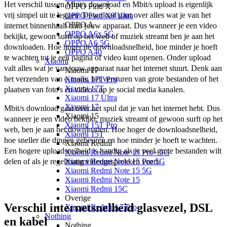
Het verschil tussen Mbit/s download en Mbit/s upload is eigenlijk 
OPPO Find X
vrij simpel uit te leggen. Download gaat over alles wat je van het 
OPPO Find X9 Ultra
OPPO A
internet binnenhaalt naar jouw apparaat. Dus wanneer je een video 
OPPO A6x 5G
bekijkt, gewoon surft op het web of muziek streamt ben je aan het 
OPPO A6 5G
downloaden. Hoe hoger de downloadsnelheid, hoe minder je hoeft 
OPPO A40
te wachten tot je een pagina of video kunt openen. Onder upload 
Xiaomi
valt alles wat je van jouw apparaat naar het internet stuurt. Denk aan 
Xiaomi 17
het verzenden van e-mails, het versturen van grote bestanden of het 
Xiaomi 17T Pro
Xiaomi 17T
plaatsen van foto's en video's op je social media kanalen. 
Xiaomi 17 Ultra
Xiaomi 17
Mbit/s download gaat over het spul dat je van het internet hebt. Dus 
Xiaomi 15
wanneer je een video bekijkt, muziek streamt of gewoon surft op het 
Xiaomi 15T Pro
web, ben je aan het downloaden. Hoe hoger de downloadsnelheid, 
Xiaomi 15T
hoe sneller die dingen gebeuren en hoe minder je hoeft te wachten. 
Xiaomi Redmi
Een hogere uploadsnelheid is handig als je veel grote bestanden wilt 
Xiaomi Redmi Note 15 Pro+ 5G
Xiaomi Redmi Note 15 Pro 5G
delen of als je regelmatig videogesprekken voert.
Xiaomi Redmi Note 15 5G
Xiaomi Redmi Note 15
Xiaomi Redmi 15C
Overige
Verschil internetsnelheid glasvezel, DSL
Xiaomi Redmi A7 Pro
Nothing
en kabel
Nothing