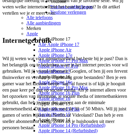
belangrijke meeting of het streamen van je favoriete serie. Wil jij 
Youfone
weten welke internetsnelheid het beste bij je past? In dit artikel 
Youfone aanbiedingen
Youfone verlengen
vertellen we je er meer over.
Alle telefoons
Alle aanbiedingen
Merken
Apple
Internetgebruik
Apple iPhone 17
Alle Apple iPhone 17
Apple iPhone Air
Apple iPhone 17e
Wil jij weten wat voor internetsnelheid het beste bij je past? Dan is 
Apple iPhone 17 Pro Max
het belangrijk om te bedenken waar je het internet precies voor wil 
Apple iPhone 17 Pro
gebruiken. Wil jij vooral informatie Googlen, of ben jij een fervent 
Apple iPhone 17
Apple iPhone 16
thuiswerker en verstuur je regelmatig grote bestanden? Ben je een 
Apple iPhone 16e
gamer waar het kleinste beetje "lag" al funest is of kijk je hooguit 
Apple iPhone 16 Pro Max
een paar keer per dag op sociale media. Als je internet alleen voor 
Apple iPhone 16 Plus
het opzoeken van informatie, je sociale media of internetbankieren 
Apple iPhone 16
gebruikt, dan heb je meer dan genoeg aan de minimale 
Apple iPhone 15
internetsnelheid. Dit ligt vaak rond de 30 of 50 Mbit/s. Wil jij juist 
Apple iPhone 15 Plus
Apple iPhone 15
gamen of series kijken via Netflix of Videoland? Dan heb je een 
Apple iPhone 14
sneller abonnement nodig. Zeker als je huishouden uit meer 
Apple iPhone 14 Pro (Refurbished)
personen bestaat. 
Apple iPhone 14 (Refurbished)