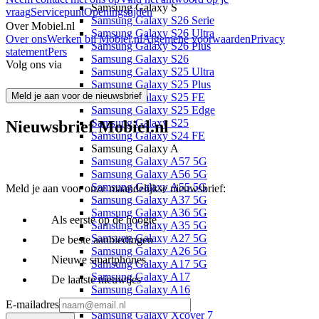
Samsung Galaxy S
vraag
Servicepunt
Openingstijden
Samsung Galaxy S26 Serie
Over Mobiel.nl
Samsung Galaxy S26 Ultra
Over ons
Werken bij Mobiel.nl
Algemene voorwaarden
Privacy
Samsung Galaxy S26 Plus
statement
Pers
Samsung Galaxy S26
Volg ons via
Samsung Galaxy S25 Ultra
Samsung Galaxy S25 Plus
Meld je aan voor de nieuwsbrief
Samsung Galaxy S25 FE
Samsung Galaxy S25 Edge
Samsung Galaxy S25
Nieuwsbrief Mobiel.nl
Samsung Galaxy S24 FE
Samsung Galaxy A
Samsung Galaxy A57 5G
Samsung Galaxy A56 5G
Samsung Galaxy A55 5G
Meld je aan voor onze maandelijkse nieuwsbrief:
Samsung Galaxy A37 5G
Samsung Galaxy A36 5G
Als eerste op de hoogte
Samsung Galaxy A35 5G
Samsung Galaxy A27 5G
De beste aanbiedingen
Samsung Galaxy A26 5G
Nieuwe smartphones
Samsung Galaxy A17 5G
Samsung Galaxy A17
De laatste nieuwtjes
Samsung Galaxy A16
Samsung Galaxy X
E-mailadres
Samsung Galaxy Xcover 7