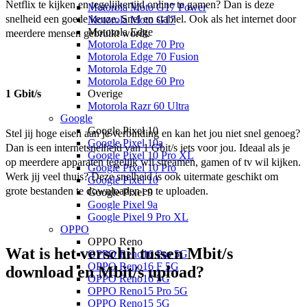
Netflix te kijken en tegelijkertijd online te gamen? Dan is deze 
Motorola Moto G17 Power
snelheid een goede keuze. Snel en stabiel. Ook als het internet door 
Motorola Moto G17
Motorola Edge
meerdere mensen gebruikt wordt. 
Motorola Edge 70 Pro
Motorola Edge 70 Fusion
Motorola Edge 70
Motorola Edge 60 Pro
Overige
1 Gbit/s
Motorola Razr 60 Ultra
Google
Google Pixel 10
Stel jij hoge eisen aan je verbinding en kan het jou niet snel genoeg? 
Google Pixel 10a
Dan is een internetsnelheid van 1 Gbit/s iets voor jou. Ideaal als je 
Google Pixel 10 Pro XL
op meerdere apparaten tegelijk wil streamen, gamen of tv wil kijken. 
Google Pixel 10 Pro
Werk jij veel thuis? Deze snelheid is ook uitermate geschikt om 
Google Pixel 10
grote bestanden te downloaden en te uploaden. 
Google Pixel 9
Google Pixel 9a
Google Pixel 9 Pro XL
OPPO
OPPO Reno
Wat is het verschil tussen Mbit/s
OPPO Reno16 Pro 5G
OPPO Reno16 F 5G
download en Mbit/s upload?
OPPO Reno16 5G
OPPO Reno15 Pro 5G
OPPO Reno15 5G