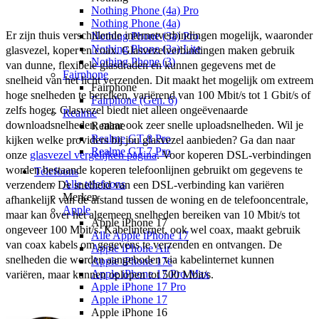
Nothing Phone (4a) Pro
Nothing Phone (4a)
Er zijn thuis verschillende internetverbindingen mogelijk, waaronder 
Nothing Phone (3a) Pro
Nothing Phone (3a) Lite
glasvezel, koper en coax. Glasvezelverbindingen maken gebruik 
Nothing Phone (3)
van dunne, flexibele glasdraden en kunnen gegevens met de 
Fairphone
snelheid van het licht verzenden. Dit maakt het mogelijk om extreem 
Fairphone
hoge snelheden te bereiken, variërend van 100 Mbit/s tot 1 Gbit/s of 
Fairphone (Gen. 6)
zelfs hoger. Glasvezel biedt niet alleen ongeëvenaarde 
Realme
downloadsnelheden, maar ook zeer snelle uploadsnelheden. Wil je 
Realme
Realme GT 8 Pro
kijken welke providers bij jou glasvezel aanbieden? Ga dan naar 
Realme GT 7 Pro
onze 
glasvezel vergelijken pagina
. Voor koperen DSL-verbindingen 
worden bestaande koperen telefoonlijnen gebruikt om gegevens te 
Telefoons
Alle telefoons
verzenden. De snelheid van een DSL-verbinding kan variëren 
Merken
afhankelijk van de afstand tussen de woning en de telefooncentrale, 
Apple
maar kan over het algemeen snelheden bereiken van 10 Mbit/s tot 
Apple iPhone 17
ongeveer 100 Mbit/s. Kabelinternet, ook wel coax, maakt gebruik 
Alle Apple iPhone 17
van coax kabels om gegevens te verzenden en ontvangen. De 
Apple iPhone Air
snelheden die worden aangeboden via kabelinternet kunnen 
Apple iPhone 17e
Apple iPhone 17 Pro Max
variëren, maar kunnen oplopen tot 500 Mbit/s.  
Apple iPhone 17 Pro
Apple iPhone 17
Apple iPhone 16