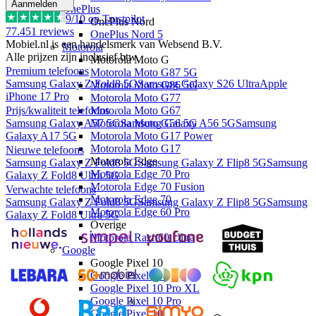
Aanmelden
OnePlus
9
/10 op Trustpilot
OnePlus Nord
77.451
reviews
OnePlus Nord 5
Mobiel.nl is een handelsmerk van Websend B.V.
Motorola
Alle prijzen zijn inclusief btw.
Motorola Moto G
Premium telefoons
Motorola Moto G87 5G
Samsung Galaxy Z Fold8 5G
Samsung Galaxy S26 Ultra
Apple
Motorola Moto G86 5G
iPhone 17 Pro
Motorola Moto G77
Motorola Moto G67
Prijs/kwaliteit telefoons
Motorola Moto G56 5G
Samsung Galaxy A57 5G
Samsung Galaxy A56 5G
Samsung
Motorola Moto G17 Power
Galaxy A17 5G
Motorola Moto G17
Nieuwe telefoons
Motorola Edge
Samsung Galaxy Z Fold8 5G
Samsung Galaxy Z Flip8 5G
Samsung
Motorola Edge 70 Pro
Galaxy Z Fold8 Ultra 5G
Motorola Edge 70 Fusion
Verwachte telefoons
Motorola Edge 70
Samsung Galaxy Z Fold8 5G
Samsung Galaxy Z Flip8 5G
Samsung
Motorola Edge 60 Pro
Galaxy Z Fold8 Ultra 5G
Overige
Motorola Razr 60 Ultra
Google
Google Pixel 10
Google Pixel 10a
Google Pixel 10 Pro XL
Google Pixel 10 Pro
Google Pixel 10