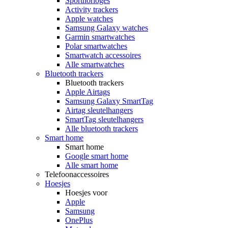
Sporthorloges
Activity trackers
Apple watches
Samsung Galaxy watches
Garmin smartwatches
Polar smartwatches
Smartwatch accessoires
Alle smartwatches
Bluetooth trackers
Bluetooth trackers
Apple Airtags
Samsung Galaxy SmartTag
Airtag sleutelhangers
SmartTag sleutelhangers
Alle bluetooth trackers
Smart home
Smart home
Google smart home
Alle smart home
Telefoonaccessoires
Hoesjes
Hoesjes voor
Apple
Samsung
OnePlus