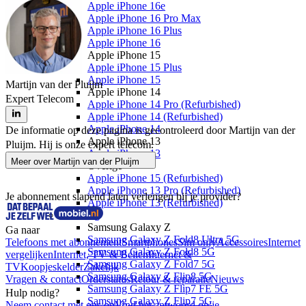
Apple iPhone 16e
Apple iPhone 16 Pro Max
Apple iPhone 16 Plus
Apple iPhone 16
Apple iPhone 15
Apple iPhone 15 Plus
Apple iPhone 15
Martijn van der Pluijm
Apple iPhone 14
Expert Telecom
Apple iPhone 14 Pro (Refurbished)
Apple iPhone 14 (Refurbished)
Apple iPhone 14
De informatie op deze pagina is gecontroleerd door Martijn van der
Apple iPhone 13
Pluijm. Hij is onze expert telecom.
Apple iPhone 13
Meer over
Martijn van der Pluijm
Overige
Apple iPhone 15 (Refurbished)
Apple iPhone 13 Pro (Refurbished)
Je abonnement slapend laten verlengen bij je provider?
Apple iPhone 13 (Refurbished)
Samsung
Samsung Galaxy Z
Ga naar
Samsung Galaxy Z Fold8 Ultra 5G
Telefoons met abonnement
Smartphones
Sim only
Accessoires
Internet
Samsung Galaxy Z Fold8 5G
vergelijken
Internet, TV & Bellen
Internet &
Samsung Galaxy Z Fold7 5G
TV
Koopjeskelder
Zakelijk
Samsung Galaxy Z Flip8 5G
Vragen & contact
Orderstatus
Retour & reparatie
Nieuws
Samsung Galaxy Z Flip7 FE 5G
Hulp nodig?
Samsung Galaxy Z Flip7 5G
Neem contact met ons op
Vind het antwoord op je