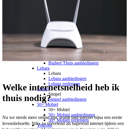
hollandsnieuwe
hollandsnieuwe aanbiedingen
hollandsnieuwe verlengen
Ben
Ben
Ben aanbiedingen
Ben verlengen
Simyo
Simyo
Simyo aanbiedingen
Budget Thuis
Budget Thuis
Budget Thuis aanbiedingen
Lebara
Lebara
Lebara aanbiedingen
Lebara verlengen
Welke internetsnelheid heb ik
Simpel
Simpel
thuis nodig?
Simpel aanbiedingen
50+ Mobiel
50+ Mobiel
50+ Mobiel aanbiedingen
Nu we steeds meer online zijn, wordt snel internet bijna een eerste 
50+ Mobiel verlengen
levensbehoefte. Niks zo vervelend als haperend internet tijdens een 
Youfone