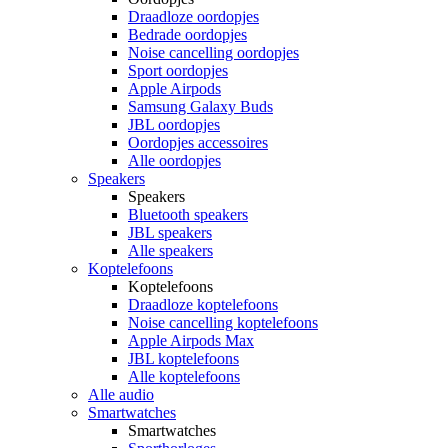
Draadloze oordopjes
Bedrade oordopjes
Noise cancelling oordopjes
Sport oordopjes
Apple Airpods
Samsung Galaxy Buds
JBL oordopjes
Oordopjes accessoires
Alle oordopjes
Speakers
Speakers
Bluetooth speakers
JBL speakers
Alle speakers
Koptelefoons
Koptelefoons
Draadloze koptelefoons
Noise cancelling koptelefoons
Apple Airpods Max
JBL koptelefoons
Alle koptelefoons
Alle audio
Smartwatches
Smartwatches