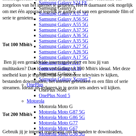
Samsung Galaxy S24 FE
zorgeloos van het internet te genieten. Het is daarnaast ook mogelijk 
Samsung Galaxy A
om met één apparaat tegelijk te gamen of van een gestreamde film of 
Samsung Galaxy A57 5G
serie te genieten. 
Samsung Galaxy A56 5G
Samsung Galaxy A55 5G
Samsung Galaxy A37 5G
Samsung Galaxy A36 5G
Samsung Galaxy A35 5G
Tot 100 Mbit/s
Samsung Galaxy A27 5G
Samsung Galaxy A26 5G
Samsung Galaxy A17 5G
 Ben jij een gemiddelde internetgebruiker en hou jij van 
Samsung Galaxy A17
Samsung Galaxy A16
multitasken? Dan is een verbinding tot 100 Mbit/s ideaal. Met deze 
Samsung Galaxy X
snelheid kun je tegelijkertijd op meerdere televisies tv kijken, 
Samsung Galaxy Xcover 7
bestanden downloaden, het internet gebruiken en een film of serie 
OnePlus
streamen. Ideaal als iedereen in je gezin iets anders wil kijken. 
OnePlus Nord
OnePlus Nord 5
Motorola
Motorola Moto G
Motorola Moto G87 5G
Tot 200 Mbit/s
Motorola Moto G86 5G
Motorola Moto G77
Motorola Moto G67
Gebruik jij je internet regelmatig om bestanden te downloaden, 
Motorola Moto G56 5G