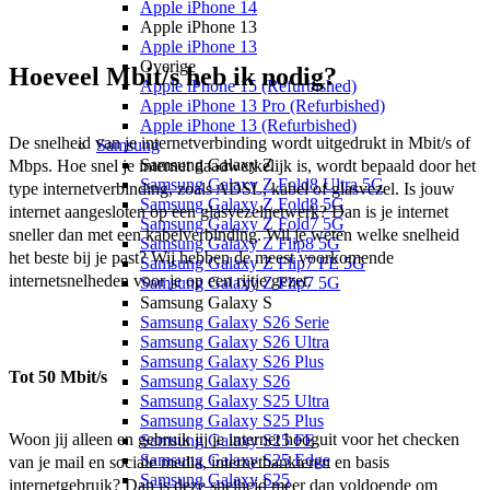
Apple iPhone 14
Apple iPhone 13
Apple iPhone 13
Overige
Hoeveel Mbit/s heb ik nodig?
Apple iPhone 15 (Refurbished)
Apple iPhone 13 Pro (Refurbished)
Apple iPhone 13 (Refurbished)
De snelheid van je internetverbinding wordt uitgedrukt in Mbit/s of 
Samsung
Samsung Galaxy Z
Mbps. Hoe snel je internet daadwerkelijk is, wordt bepaald door het 
Samsung Galaxy Z Fold8 Ultra 5G
type internetverbinding, zoals ADSL, kabel of glasvezel. Is jouw 
Samsung Galaxy Z Fold8 5G
internet aangesloten op een glasvezelnetwerk? Dan is je internet 
Samsung Galaxy Z Fold7 5G
sneller dan met een kabelverbinding. Wil je weten welke snelheid 
Samsung Galaxy Z Flip8 5G
het beste bij je past? Wij hebben de meest voorkomende 
Samsung Galaxy Z Flip7 FE 5G
internetsnelheden voor je op een rijtje gezet. 
Samsung Galaxy Z Flip7 5G
Samsung Galaxy S
Samsung Galaxy S26 Serie
Samsung Galaxy S26 Ultra
Samsung Galaxy S26 Plus
Tot 50 Mbit/s
Samsung Galaxy S26
Samsung Galaxy S25 Ultra
Samsung Galaxy S25 Plus
Woon jij alleen en gebruik jij je internet hooguit voor het checken 
Samsung Galaxy S25 FE
Samsung Galaxy S25 Edge
van je mail en sociale media, internetbankieren en basis 
Samsung Galaxy S25
internetgebruik? Dan is deze snelheid meer dan voldoende om 