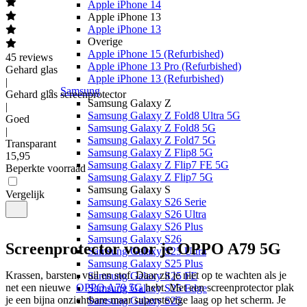
Apple iPhone 14
Apple iPhone 13
Apple iPhone 13
Overige
Apple iPhone 15 (Refurbished)
45
reviews
Apple iPhone 13 Pro (Refurbished)
Gehard glas
Apple iPhone 13 (Refurbished)
|
Samsung
Gehard glas screenprotector
Samsung Galaxy Z
|
Samsung Galaxy Z Fold8 Ultra 5G
Goed
Samsung Galaxy Z Fold8 5G
|
Samsung Galaxy Z Fold7 5G
Transparant
Samsung Galaxy Z Flip8 5G
15
,
95
Samsung Galaxy Z Flip7 FE 5G
Beperkte voorraad
Samsung Galaxy Z Flip7 5G
Samsung Galaxy S
Vergelijk
Samsung Galaxy S26 Serie
Samsung Galaxy S26 Ultra
Samsung Galaxy S26 Plus
Samsung Galaxy S26
Screenprotector voor je OPPO A79 5G
Samsung Galaxy S25 Ultra
Samsung Galaxy S25 Plus
Krassen, barsten, vuil en stof. Daar zit je niet op te wachten als je 
Samsung Galaxy S25 FE
net een nieuwe  
OPPO A79 5G 
hebt. Met een screenprotector plak 
Samsung Galaxy S25 Edge
je een bijna onzichtbare maar superstevige laag op het scherm. Je 
Samsung Galaxy S25