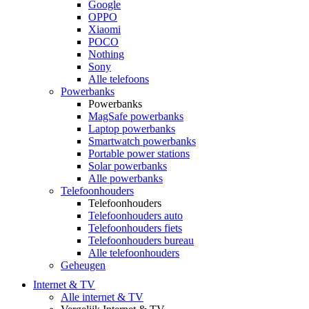
Google
OPPO
Xiaomi
POCO
Nothing
Sony
Alle telefoons
Powerbanks
Powerbanks
MagSafe powerbanks
Laptop powerbanks
Smartwatch powerbanks
Portable power stations
Solar powerbanks
Alle powerbanks
Telefoonhouders
Telefoonhouders
Telefoonhouders auto
Telefoonhouders fiets
Telefoonhouders bureau
Alle telefoonhouders
Geheugen
Internet & TV
Alle internet & TV