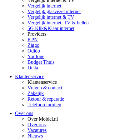
Vergelijk Internet & TV
Vergelijk internet
Vergelijk glasvezel internet
Vergelijk internet & TV
Vergelijk internet, TV & bellen
5G Klik&Klaar internet
Providers
KPN
Ziggo
Odido
Youfone
Budget Thuis
Delta
Klantenservice
Klantenservice
Vragen & contact
Zakelijk
Retour & reparatie
Telefoon inruilen
Over ons
Over Mobiel.nl
Over ons
Vacatures
Nieuws