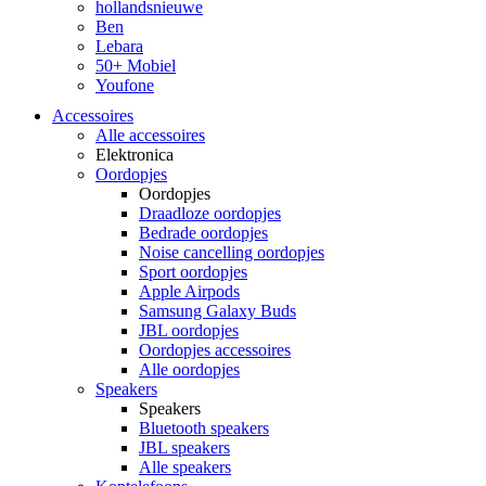
hollandsnieuwe
Ben
Lebara
50+ Mobiel
Youfone
Accessoires
Alle accessoires
Elektronica
Oordopjes
Oordopjes
Draadloze oordopjes
Bedrade oordopjes
Noise cancelling oordopjes
Sport oordopjes
Apple Airpods
Samsung Galaxy Buds
JBL oordopjes
Oordopjes accessoires
Alle oordopjes
Speakers
Speakers
Bluetooth speakers
JBL speakers
Alle speakers