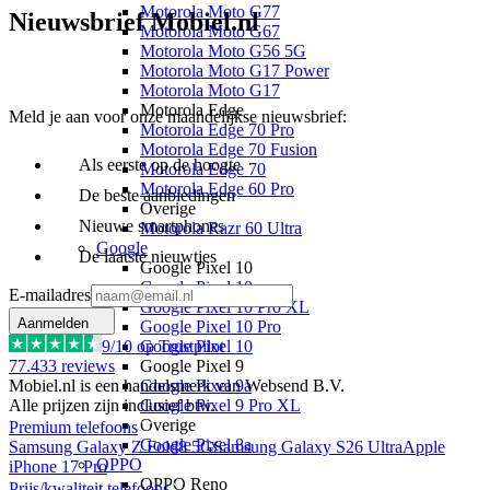
Motorola Moto G77
Nieuwsbrief Mobiel.nl
Motorola Moto G67
Motorola Moto G56 5G
Motorola Moto G17 Power
Motorola Moto G17
Motorola Edge
Meld je aan voor onze maandelijkse nieuwsbrief:
Motorola Edge 70 Pro
Motorola Edge 70 Fusion
Als eerste op de hoogte
Motorola Edge 70
Motorola Edge 60 Pro
De beste aanbiedingen
Overige
Nieuwe smartphones
Motorola Razr 60 Ultra
Google
De laatste nieuwtjes
Google Pixel 10
Google Pixel 10a
E-mailadres
Google Pixel 10 Pro XL
Aanmelden
Google Pixel 10 Pro
9
/10 op Trustpilot
Google Pixel 10
77.433
reviews
Google Pixel 9
Mobiel.nl is een handelsmerk van Websend B.V.
Google Pixel 9a
Alle prijzen zijn inclusief btw.
Google Pixel 9 Pro XL
Overige
Premium telefoons
Google Pixel 8a
Samsung Galaxy Z Fold8 5G
Samsung Galaxy S26 Ultra
Apple
OPPO
iPhone 17 Pro
OPPO Reno
Prijs/kwaliteit telefoons