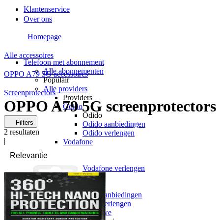
Klantenservice
Over ons
Homepage
Alle accessoires
Telefoon met abonnement
Alle abonnementen
OPPO A79 5G accessoires
Populair
Alle providers
Screenprotectors
Providers
OPPO A79 5G screenprotectors
Odido
Odido
Filters
Odido aanbiedingen
2
resultaten
Odido verlengen
|
Vodafone
Vodafone
Vodafone aanbiedingen
Vodafone verlengen
KPN
KPN
KPN aanbiedingen
KPN verlengen
hollandsnieuwe