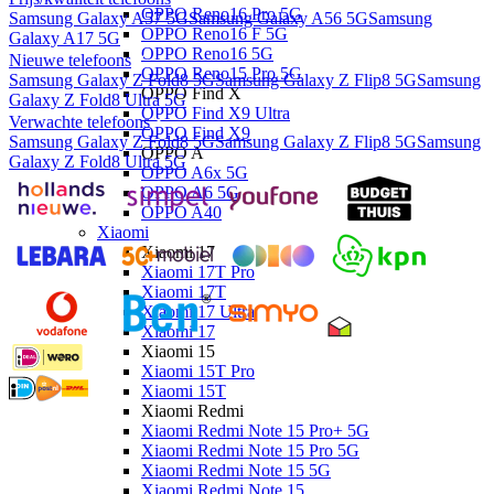
OPPO Reno16 Pro 5G
Samsung Galaxy A57 5G
Samsung Galaxy A56 5G
Samsung
OPPO Reno16 F 5G
Galaxy A17 5G
OPPO Reno16 5G
Nieuwe telefoons
OPPO Reno15 Pro 5G
Samsung Galaxy Z Fold8 5G
Samsung Galaxy Z Flip8 5G
Samsung
OPPO Find X
Galaxy Z Fold8 Ultra 5G
OPPO Find X9 Ultra
Verwachte telefoons
OPPO Find X9
Samsung Galaxy Z Fold8 5G
Samsung Galaxy Z Flip8 5G
Samsung
OPPO A
Galaxy Z Fold8 Ultra 5G
OPPO A6x 5G
OPPO A6 5G
OPPO A40
Xiaomi
Xiaomi 17
Xiaomi 17T Pro
Xiaomi 17T
Xiaomi 17 Ultra
Xiaomi 17
Xiaomi 15
Xiaomi 15T Pro
Xiaomi 15T
Xiaomi Redmi
Xiaomi Redmi Note 15 Pro+ 5G
Xiaomi Redmi Note 15 Pro 5G
Xiaomi Redmi Note 15 5G
Xiaomi Redmi Note 15