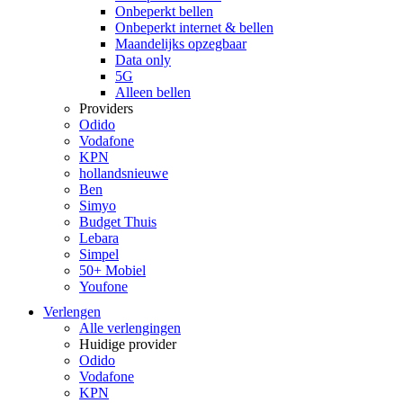
Onbeperkt bellen
Onbeperkt internet & bellen
Maandelijks opzegbaar
Data only
5G
Alleen bellen
Providers
Odido
Vodafone
KPN
hollandsnieuwe
Ben
Simyo
Budget Thuis
Lebara
Simpel
50+ Mobiel
Youfone
Verlengen
Alle verlengingen
Huidige provider
Odido
Vodafone
KPN