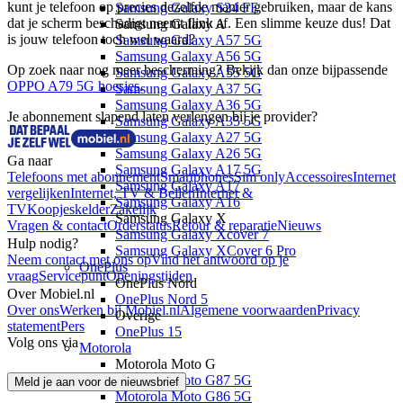
kunt je telefoon op precies dezelfde manier gebruiken, maar de kans 
Samsung Galaxy S24 FE
dat je scherm beschadigt neemt flink af. Een slimme keuze dus! Dat 
Samsung Galaxy A
is jouw telefoon toch wel waard? 
Samsung Galaxy A57 5G
Samsung Galaxy A56 5G
Op zoek naar nog meer bescherming? Bekijk dan onze bijpassende 
Samsung Galaxy A55 5G
OPPO A79 5G hoesjes
.
Samsung Galaxy A37 5G
Samsung Galaxy A36 5G
Je abonnement slapend laten verlengen bij je provider?
Samsung Galaxy A35 5G
Samsung Galaxy A27 5G
Samsung Galaxy A26 5G
Ga naar
Samsung Galaxy A17 5G
Telefoons met abonnement
Smartphones
Sim only
Accessoires
Internet
Samsung Galaxy A17
vergelijken
Internet, TV & Bellen
Internet &
Samsung Galaxy A16
TV
Koopjeskelder
Zakelijk
Samsung Galaxy X
Vragen & contact
Orderstatus
Retour & reparatie
Nieuws
Samsung Galaxy Xcover 7
Hulp nodig?
Samsung Galaxy XCover 6 Pro
Neem contact met ons op
Vind het antwoord op je
OnePlus
vraag
Servicepunt
Openingstijden
OnePlus Nord
Over Mobiel.nl
OnePlus Nord 5
Over ons
Werken bij Mobiel.nl
Algemene voorwaarden
Privacy
Overige
statement
Pers
OnePlus 15
Volg ons via
Motorola
Motorola Moto G
Motorola Moto G87 5G
Meld je aan voor de nieuwsbrief
Motorola Moto G86 5G