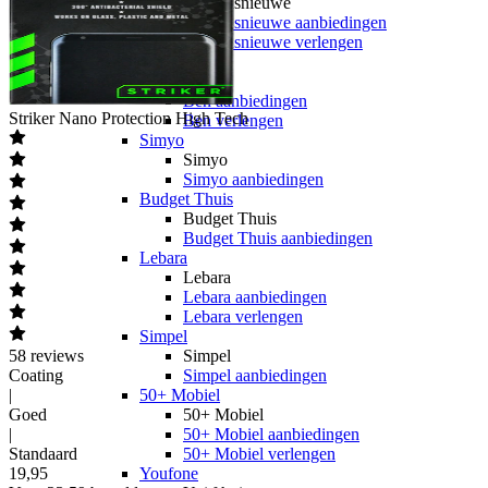
hollandsnieuwe
hollandsnieuwe aanbiedingen
hollandsnieuwe verlengen
Ben
Ben
Ben aanbiedingen
Striker
Nano Protection High Tech
Ben verlengen
Simyo
Simyo
Simyo aanbiedingen
Budget Thuis
Budget Thuis
Budget Thuis aanbiedingen
Lebara
Lebara
Lebara aanbiedingen
Lebara verlengen
Simpel
58
reviews
Simpel
Coating
Simpel aanbiedingen
|
50+ Mobiel
Goed
50+ Mobiel
|
50+ Mobiel aanbiedingen
Standaard
50+ Mobiel verlengen
19
,
95
Youfone