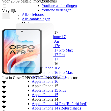
Voor 23:59 besteld, morgen in huis
Youfone
Youfone aanbiedingen
Youfone verlengen
Vergelijk
Alle telefoons
Alle aanbiedingen
Merken
Apple
Apple iPhone 17
Alle Apple iPhone 17
Apple iPhone Air
Apple iPhone 17e
Apple iPhone 17 Pro Max
Apple iPhone 17 Pro
Apple iPhone 17
Apple iPhone 16
Apple iPhone 16e
Apple iPhone 16 Pro Max
Apple iPhone 16 Plus
Just in Case
OPPO A79 Glazen Screenprotector
Apple iPhone 16
Apple iPhone 15
Apple iPhone 15 Plus
Apple iPhone 15
Apple iPhone 14
Apple iPhone 14 Pro (Refurbished)
Apple iPhone 14 (Refurbished)