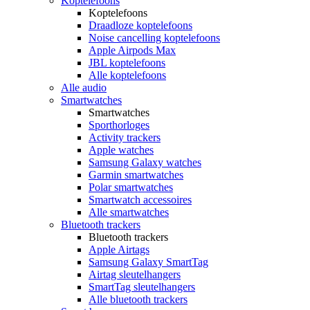
Koptelefoons
Koptelefoons
Draadloze koptelefoons
Noise cancelling koptelefoons
Apple Airpods Max
JBL koptelefoons
Alle koptelefoons
Alle audio
Smartwatches
Smartwatches
Sporthorloges
Activity trackers
Apple watches
Samsung Galaxy watches
Garmin smartwatches
Polar smartwatches
Smartwatch accessoires
Alle smartwatches
Bluetooth trackers
Bluetooth trackers
Apple Airtags
Samsung Galaxy SmartTag
Airtag sleutelhangers
SmartTag sleutelhangers
Alle bluetooth trackers