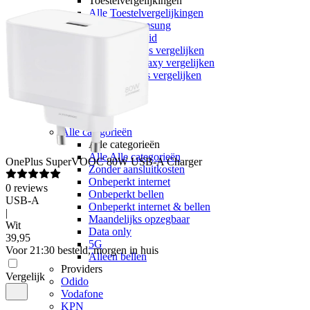
Toestelvergelijkingen
Alle Toestelvergelijkingen
Apple vs Samsung
iOS vs Android
Apple iPhones vergelijken
Samsung Galaxy vergelijken
Google Pixels vergelijken
Sim only
Alle sim only
Categorieën
Alle categorieën
Alle categorieën
Alle Alle categorieën
OnePlus
SuperVOOC 80W USB-A Charger
Zonder aansluitkosten
Onbeperkt internet
0
reviews
Onbeperkt bellen
USB-A
Onbeperkt internet & bellen
|
Maandelijks opzegbaar
Wit
Data only
39
,
95
5G
Voor 21:30 besteld, morgen in huis
Alleen bellen
Providers
Vergelijk
Odido
Vodafone
KPN