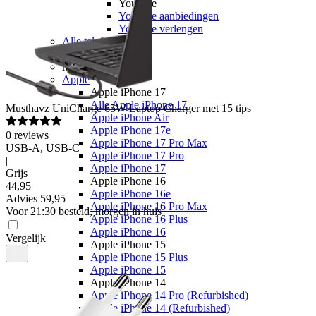
Youfone
Youfone aanbiedingen
Youfone verlengen
Alle telefoons
Alle aanbiedingen
Merken
Apple
Apple iPhone 17
Alle Apple iPhone 17
Musthavz
UniCharge 65W Laptop Charger met 15 tips
Apple iPhone Air
Apple iPhone 17e
0
reviews
Apple iPhone 17 Pro Max
USB-A, USB-C
Apple iPhone 17 Pro
|
Apple iPhone 17
Grijs
Apple iPhone 16
44
,
95
Apple iPhone 16e
Advies
59,95
Apple iPhone 16 Pro Max
Voor 21:30 besteld, morgen in huis
Apple iPhone 16 Plus
Apple iPhone 16
Vergelijk
Apple iPhone 15
Apple iPhone 15 Plus
Apple iPhone 15
Apple iPhone 14
Apple iPhone 14 Pro (Refurbished)
Apple iPhone 14 (Refurbished)