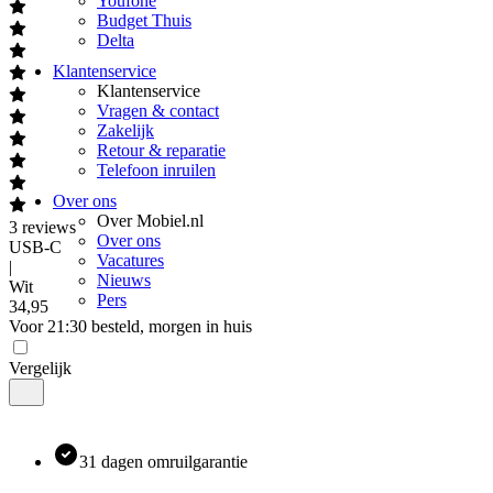
Youfone
Budget Thuis
Delta
Klantenservice
Klantenservice
Vragen & contact
Zakelijk
Retour & reparatie
Telefoon inruilen
Over ons
Over Mobiel.nl
3
reviews
Over ons
USB-C
Vacatures
|
Nieuws
Wit
Pers
34
,
95
Voor 21:30 besteld, morgen in huis
Vergelijk
31 dagen omruilgarantie