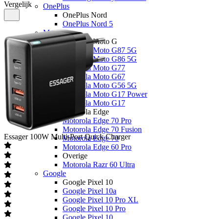
Vergelijk
OnePlus
OnePlus Nord
OnePlus Nord 5
Motorola
Motorola Moto G
Motorola Moto G87 5G
Motorola Moto G86 5G
Motorola Moto G77
Motorola Moto G67
Motorola Moto G56 5G
Motorola Moto G17 Power
Motorola Moto G17
Motorola Edge
Motorola Edge 70 Pro
Motorola Edge 70 Fusion
Essager
100W Multi-Port Quick Charger
Motorola Edge 70
Motorola Edge 60 Pro
Overige
Motorola Razr 60 Ultra
Google
Google Pixel 10
Google Pixel 10a
Google Pixel 10 Pro XL
Google Pixel 10 Pro
Google Pixel 10