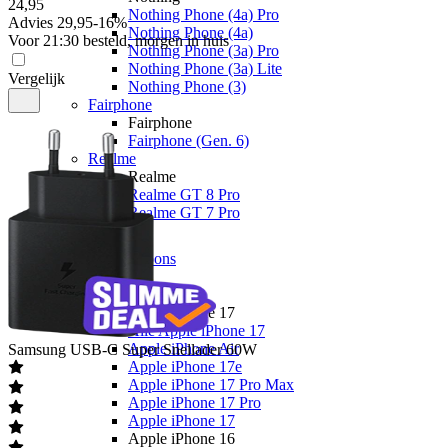
24
,
95
Nothing Phone (4a) Pro
Advies
29,95
-
16
%
Nothing Phone (4a)
Voor 21:30 besteld, morgen in huis
Nothing Phone (3a) Pro
Nothing Phone (3a) Lite
Vergelijk
Nothing Phone (3)
Fairphone
Fairphone
Fairphone (Gen. 6)
Realme
Realme
Realme GT 8 Pro
Realme GT 7 Pro
Telefoons
Alle telefoons
Merken
Apple
Apple iPhone 17
Alle Apple iPhone 17
Apple iPhone Air
Samsung
USB-C Super Snellader 60W
Apple iPhone 17e
Apple iPhone 17 Pro Max
Apple iPhone 17 Pro
Apple iPhone 17
Apple iPhone 16