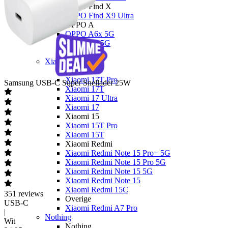
OPPO Find X
OPPO Find X9 Ultra
OPPO A
OPPO A6x 5G
OPPO A6 5G
OPPO A40
Xiaomi
Xiaomi 17
Xiaomi 17T Pro
Samsung
USB-C Super Snellader 25W
Xiaomi 17T
Xiaomi 17 Ultra
Xiaomi 17
Xiaomi 15
Xiaomi 15T Pro
Xiaomi 15T
Xiaomi Redmi
Xiaomi Redmi Note 15 Pro+ 5G
Xiaomi Redmi Note 15 Pro 5G
Xiaomi Redmi Note 15 5G
Xiaomi Redmi Note 15
Xiaomi Redmi 15C
351
reviews
Overige
USB-C
Xiaomi Redmi A7 Pro
|
Nothing
Wit
Nothing