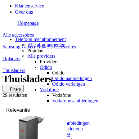
Klantenservice
Over ons
Homepage
Alle accessoires
Telefoon met abonnement
Alle abonnementen
Samsung Galaxy A34 5G accessoires
Populair
Alle providers
Opladers
Providers
Odido
Thuisladers
Odido
Thuisladers
Odido aanbiedingen
Odido verlengen
Filters
Vodafone
29
resultaten
Vodafone
|
Vodafone aanbiedingen
Vodafone verlengen
KPN
KPN
KPN aanbiedingen
KPN verlengen
hollandsnieuwe