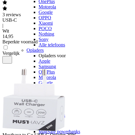
OnePlus
Motorola
Google
3
reviews
OPPO
USB-C
Xiaomi
|
POCO
Wit
Nothing
14
,
95
Sony
Beperkte voorraad
Alle telefoons
Opladers
Vergelijk
Opladers voor
Apple
Samsung
OnePlus
Motorola
Google
OPPO
Xiaomi
POCO
Nothing
Sony
Alle telefoons
Powerbanks
Powerbanks
MagSafe powerbanks
Musthavz
to Go USB-C Oplader 20W