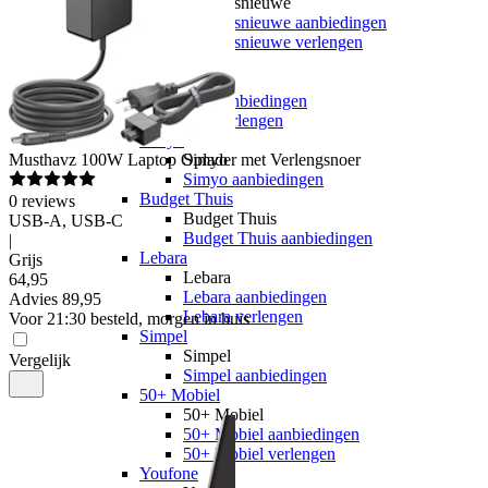
hollandsnieuwe
hollandsnieuwe aanbiedingen
hollandsnieuwe verlengen
Ben
Ben
Ben aanbiedingen
Ben verlengen
Simyo
Musthavz
100W Laptop Oplader met Verlengsnoer
Simyo
Simyo aanbiedingen
Budget Thuis
0
reviews
Budget Thuis
USB-A, USB-C
Budget Thuis aanbiedingen
|
Lebara
Grijs
Lebara
64
,
95
Lebara aanbiedingen
Advies
89,95
Lebara verlengen
Voor 21:30 besteld, morgen in huis
Simpel
Simpel
Vergelijk
Simpel aanbiedingen
50+ Mobiel
50+ Mobiel
50+ Mobiel aanbiedingen
50+ Mobiel verlengen
Youfone