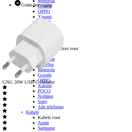
Motorola
Gratis bezorging
Google
OPPO
Xiaomi
POCO
Nothing
Sony
Alle telefoons
Screenprotectors
Screenprotectors voor
Apple
Samsung
OnePlus
Motorola
Google
OPPO
GNG
20W USB-C Oplader
Xiaomi
POCO
Nothing
Sony
Alle telefoons
Kabels
Kabels voor
Apple
Samsung