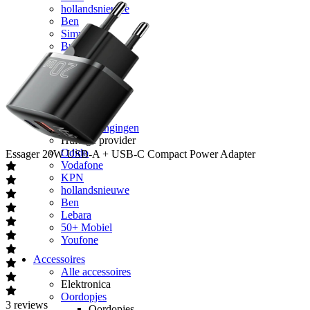
hollandsnieuwe
Ben
Simyo
Budget Thuis
Lebara
Simpel
50+ Mobiel
Youfone
Verlengen
Alle verlengingen
Huidige provider
Odido
Essager
20W USB-A + USB-C Compact Power Adapter
Vodafone
KPN
hollandsnieuwe
Ben
Lebara
50+ Mobiel
Youfone
Accessoires
Alle accessoires
Elektronica
Oordopjes
3
reviews
Oordopjes