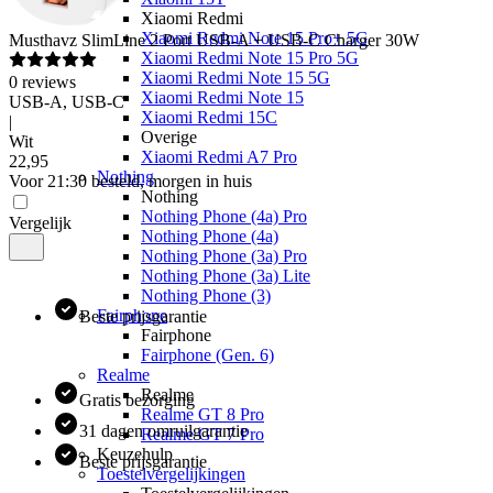
Xiaomi Redmi
Xiaomi Redmi Note 15 Pro+ 5G
Musthavz
SlimLine 2 Port USB-A + USB-C Charger 30W
Xiaomi Redmi Note 15 Pro 5G
Xiaomi Redmi Note 15 5G
0
reviews
Xiaomi Redmi Note 15
USB-A, USB-C
Xiaomi Redmi 15C
|
Overige
Wit
Xiaomi Redmi A7 Pro
22
,
95
Nothing
Voor 21:30 besteld, morgen in huis
Nothing
Nothing Phone (4a) Pro
Vergelijk
Nothing Phone (4a)
Nothing Phone (3a) Pro
Nothing Phone (3a) Lite
Nothing Phone (3)
Fairphone
Beste prijsgarantie
Fairphone
Fairphone (Gen. 6)
Realme
Realme
Gratis bezorging
Realme GT 8 Pro
31 dagen omruilgarantie
Realme GT 7 Pro
Keuzehulp
Beste prijsgarantie
Toestelvergelijkingen