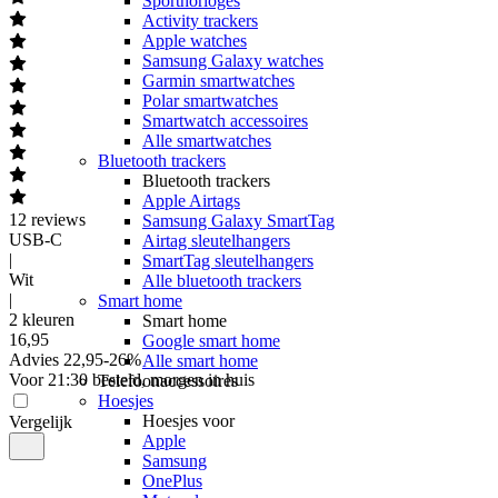
Sporthorloges
Activity trackers
Apple watches
Samsung Galaxy watches
Garmin smartwatches
Polar smartwatches
Smartwatch accessoires
Alle smartwatches
Bluetooth trackers
Bluetooth trackers
Apple Airtags
12
reviews
Samsung Galaxy SmartTag
USB-C
Airtag sleutelhangers
|
SmartTag sleutelhangers
Wit
Alle bluetooth trackers
|
Smart home
2 kleuren
Smart home
16
,
95
Google smart home
Advies
22,95
-
26
%
Alle smart home
Voor 21:30 besteld, morgen in huis
Telefoonaccessoires
Hoesjes
Hoesjes voor
Vergelijk
Apple
Samsung
OnePlus