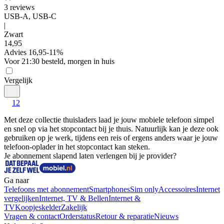
3
reviews
USB-A, USB-C
|
Zwart
14
,
95
Advies
16,95
-
11
%
Voor 21:30 besteld, morgen in huis
Vergelijk
1
2
Met deze collectie thuisladers laad je jouw mobiele telefoon simpel 
en snel op via het stopcontact bij je thuis. Natuurlijk kan je deze ook 
gebruiken op je werk, tijdens een reis of ergens anders waar je jouw 
telefoon-oplader in het stopcontact kan steken.
Je abonnement slapend laten verlengen bij je provider?
Ga naar
Telefoons met abonnement
Smartphones
Sim only
Accessoires
Internet
vergelijken
Internet, TV & Bellen
Internet &
TV
Koopjeskelder
Zakelijk
Vragen & contact
Orderstatus
Retour & reparatie
Nieuws