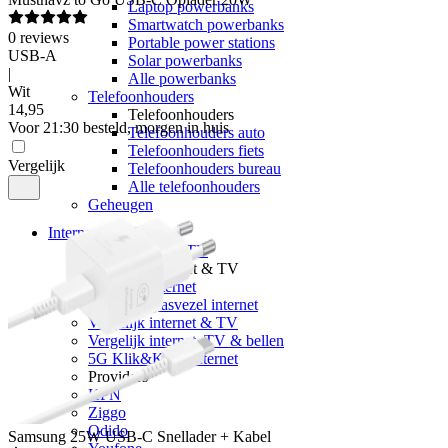
Laptop powerbanks
Smartwatch powerbanks
0
reviews
Portable power stations
USB-A
Solar powerbanks
|
Alle powerbanks
Wit
Telefoonhouders
14
,
95
Telefoonhouders
Voor 21:30 besteld, morgen in huis
Telefoonhouders auto
Telefoonhouders fiets
Vergelijk
Telefoonhouders bureau
Alle telefoonhouders
Geheugen
Internet & TV
Alle internet & TV
Vergelijk Internet & TV
Vergelijk internet
Vergelijk glasvezel internet
Vergelijk internet & TV
Vergelijk internet, TV & bellen
5G Klik&Klaar internet
Providers
KPN
Ziggo
Odido
Samsung
25W USB-C Snellader + Kabel