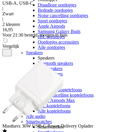
USB-A, USB-C
Draadloze oordopjes
|
Bedrade oordopjes
Zwart
Noise cancelling oordopjes
|
Sport oordopjes
2 kleuren
Apple Airpods
16
,
95
Samsung Galaxy Buds
Voor 21:30 besteld, morgen in huis
JBL oordopjes
Oordopjes accessoires
Vergelijk
Alle oordopjes
Speakers
Speakers
Bluetooth speakers
JBL speakers
Alle speakers
Koptelefoons
Koptelefoons
Draadloze koptelefoons
Noise cancelling koptelefoons
Apple Airpods Max
JBL koptelefoons
Alle koptelefoons
Alle audio
Smartwatches
Musthavz
30W USB-C Power Delivery Oplader
Smartwatches