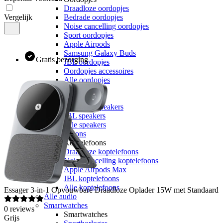
Draadloze oordopjes
Vergelijk
Bedrade oordopjes
Noise cancelling oordopjes
Sport oordopjes
Apple Airpods
Samsung Galaxy Buds
Gratis bezorging
JBL oordopjes
Oordopjes accessoires
Alle oordopjes
Speakers
Speakers
Bluetooth speakers
JBL speakers
Alle speakers
Koptelefoons
Koptelefoons
Draadloze koptelefoons
Noise cancelling koptelefoons
Apple Airpods Max
JBL koptelefoons
Alle koptelefoons
Essager
3-in-1 Opvouwbare Draadloze Oplader 15W met Standaard
Alle audio
Smartwatches
0
reviews
Smartwatches
Grijs