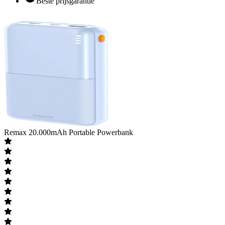
Beste prijsgarantie
Remax
20.000mAh Portable Powerbank