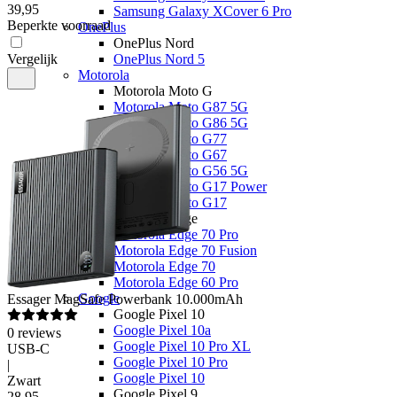
39
,
95
Samsung Galaxy XCover 6 Pro
Beperkte voorraad
OnePlus
OnePlus Nord
Vergelijk
OnePlus Nord 5
Motorola
Motorola Moto G
Motorola Moto G87 5G
Motorola Moto G86 5G
Motorola Moto G77
Motorola Moto G67
Motorola Moto G56 5G
Motorola Moto G17 Power
Motorola Moto G17
Motorola Edge
Motorola Edge 70 Pro
Motorola Edge 70 Fusion
Motorola Edge 70
Motorola Edge 60 Pro
Google
Essager
MagSafe Powerbank 10.000mAh
Google Pixel 10
Google Pixel 10a
0
reviews
Google Pixel 10 Pro XL
USB-C
Google Pixel 10 Pro
|
Google Pixel 10
Zwart
Google Pixel 9
28
,
95