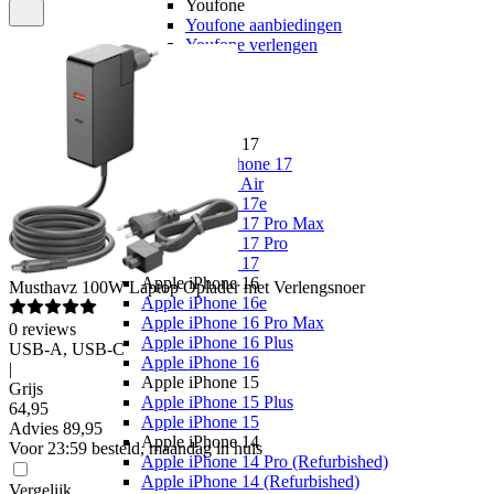
Youfone
Youfone aanbiedingen
Youfone verlengen
Alle telefoons
Alle aanbiedingen
Merken
Apple
Apple iPhone 17
Alle Apple iPhone 17
Apple iPhone Air
Apple iPhone 17e
Apple iPhone 17 Pro Max
Apple iPhone 17 Pro
Apple iPhone 17
Apple iPhone 16
Musthavz
100W Laptop Oplader met Verlengsnoer
Apple iPhone 16e
Apple iPhone 16 Pro Max
0
reviews
Apple iPhone 16 Plus
USB-A, USB-C
Apple iPhone 16
|
Apple iPhone 15
Grijs
Apple iPhone 15 Plus
64
,
95
Apple iPhone 15
Advies
89,95
Apple iPhone 14
Voor 23:59 besteld, maandag in huis
Apple iPhone 14 Pro (Refurbished)
Apple iPhone 14 (Refurbished)
Vergelijk