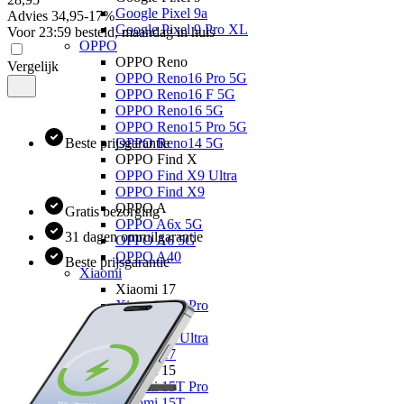
Google Pixel 9a
Advies
34,95
-
17
%
Google Pixel 9 Pro XL
Voor 23:59 besteld, maandag in huis
OPPO
OPPO Reno
Vergelijk
OPPO Reno16 Pro 5G
OPPO Reno16 F 5G
OPPO Reno16 5G
OPPO Reno15 Pro 5G
Beste prijsgarantie
OPPO Reno14 5G
OPPO Find X
OPPO Find X9 Ultra
OPPO Find X9
OPPO A
Gratis bezorging
OPPO A6x 5G
31 dagen omruilgarantie
OPPO A6 5G
OPPO A40
Beste prijsgarantie
Xiaomi
Xiaomi 17
Xiaomi 17T Pro
Xiaomi 17T
Xiaomi 17 Ultra
Xiaomi 17
Xiaomi 15
Xiaomi 15T Pro
Xiaomi 15T