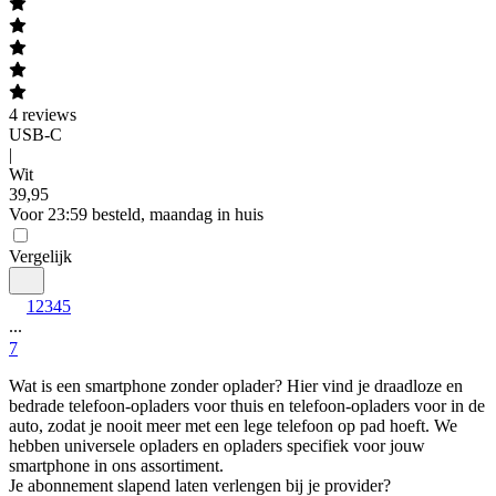
4
reviews
USB-C
|
Wit
39
,
95
Voor 23:59 besteld, maandag in huis
Vergelijk
1
2
3
4
5
...
7
Wat is een smartphone zonder oplader? Hier vind je draadloze en 
bedrade telefoon-opladers voor thuis en telefoon-opladers voor in de 
auto, zodat je nooit meer met een lege telefoon op pad hoeft. We 
hebben universele opladers en opladers specifiek voor jouw 
smartphone in ons assortiment.
Je abonnement slapend laten verlengen bij je provider?