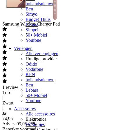
hollandsnieuwe
Ben
Simyo
Budget Thuis
Samsung
Wireless Charger Pad
Lebara
Simpel
50+ Mobiel
Youfone
Verlengen
Alle verlengingen
Huidige provider
Odido
Vodafone
KPN
hollandsnieuwe
Ben
1
review
Lebara
Trio
50+ Mobiel
|
Youfone
Zwart
|
Accessoires
Ja
Alle accessoires
74
,
95
Elektronica
Advies
99,95
-
25
%
Oordopjes
Beperkte voorraad
Oordopjes