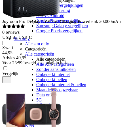
Toestelvergelijkingen
Alle Toestelvergelijkingen
Apple vs Samsung
iOS vs Android
Apple iPhones vergelijken
Joyroom
Pro Display 45W Fast Charging Powerbank 20.000mAh
Samsung Galaxy vergelijken
Google Pixels vergelijken
0
reviews
USB-A, USB-C
Sim only
|
Alle sim only
Zwart
Categorieën
44
,
95
Alle categorieën
Advies
49,95
Alle categorieën
Voor 23:59 besteld, maandag in huis
Alle Alle categorieën
Zonder aansluitkosten
Vergelijk
Onbeperkt internet
Onbeperkt bellen
Onbeperkt internet & bellen
Maandelijks opzegbaar
Data only
5G
Alleen bellen
Providers
Odido
Vodafone
KPN