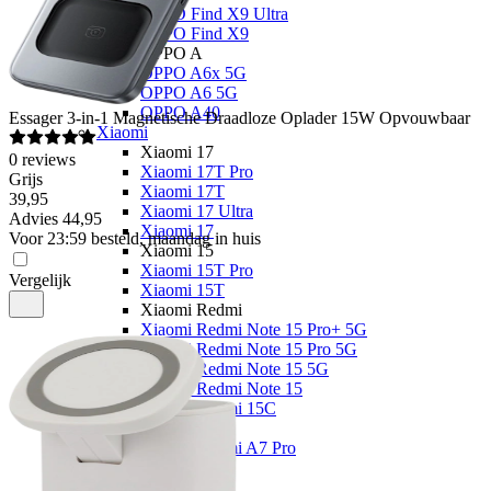
OPPO Find X9 Ultra
OPPO Find X9
OPPO A
OPPO A6x 5G
OPPO A6 5G
OPPO A40
Essager
3-in-1 Magnetische Draadloze Oplader 15W Opvouwbaar
Xiaomi
Xiaomi 17
0
reviews
Xiaomi 17T Pro
Grijs
Xiaomi 17T
39
,
95
Xiaomi 17 Ultra
Advies
44,95
Xiaomi 17
Voor 23:59 besteld, maandag in huis
Xiaomi 15
Xiaomi 15T Pro
Vergelijk
Xiaomi 15T
Xiaomi Redmi
Xiaomi Redmi Note 15 Pro+ 5G
Xiaomi Redmi Note 15 Pro 5G
Xiaomi Redmi Note 15 5G
Xiaomi Redmi Note 15
Xiaomi Redmi 15C
Overige
Xiaomi Redmi A7 Pro
Nothing
Nothing