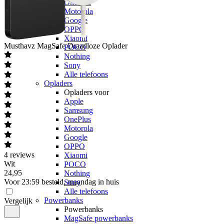
OnePlus
Motorola
Google
OPPO
Xiaomi
Musthavz
MagSafe Draadloze Oplader
POCO
Nothing
Sony
Alle telefoons
Opladers
Opladers voor
Apple
Samsung
OnePlus
Motorola
Google
OPPO
4
reviews
Xiaomi
Wit
POCO
24
,
95
Nothing
Voor 23:59 besteld, maandag in huis
Sony
Alle telefoons
Powerbanks
Vergelijk
Powerbanks
MagSafe powerbanks