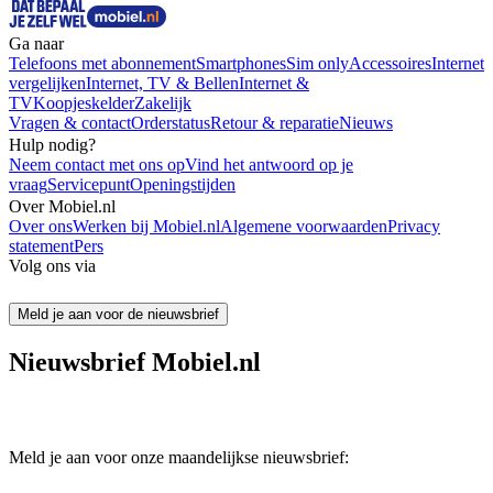
Ga naar
Telefoons met abonnement
Smartphones
Sim only
Accessoires
Internet
vergelijken
Internet, TV & Bellen
Internet &
TV
Koopjeskelder
Zakelijk
Vragen & contact
Orderstatus
Retour & reparatie
Nieuws
Hulp nodig?
Neem contact met ons op
Vind het antwoord op je
vraag
Servicepunt
Openingstijden
Over Mobiel.nl
Over ons
Werken bij Mobiel.nl
Algemene voorwaarden
Privacy
statement
Pers
Volg ons via
Meld je aan voor de nieuwsbrief
Nieuwsbrief Mobiel.nl
Meld je aan voor onze maandelijkse nieuwsbrief: