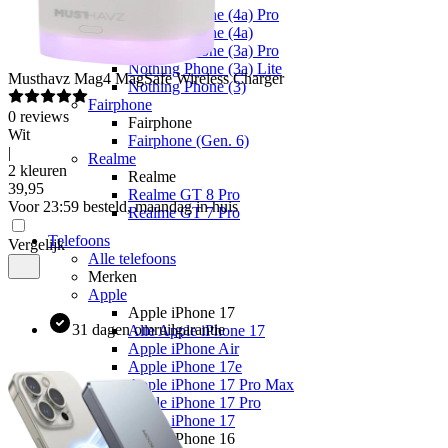
Nothing Phone (4a) Pro
Nothing Phone (4a)
Nothing Phone (3a) Pro
Nothing Phone (3a) Lite
Musthavz
Mag4 MagSafe Wireless Charger
Nothing Phone (3)
Fairphone
0
reviews
Fairphone
Wit
Fairphone (Gen. 6)
|
Realme
2 kleuren
Realme
39
,
95
Realme GT 8 Pro
Voor 23:59 besteld, maandag in huis
Realme GT 7 Pro
Telefoons
Vergelijk
Alle telefoons
Merken
Apple
Apple iPhone 17
31 dagen omruilgarantie
Alle Apple iPhone 17
Apple iPhone Air
Apple iPhone 17e
Apple iPhone 17 Pro Max
Apple iPhone 17 Pro
Apple iPhone 17
Apple iPhone 16