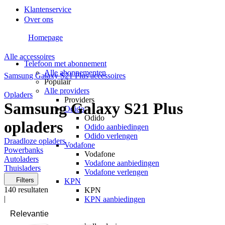
Klantenservice
Over ons
Homepage
Alle accessoires
Telefoon met abonnement
Alle abonnementen
Samsung Galaxy S21 Plus accessoires
Populair
Alle providers
Opladers
Providers
Samsung Galaxy S21 Plus
Odido
Odido
opladers
Odido aanbiedingen
Odido verlengen
Draadloze opladers
Vodafone
Powerbanks
Vodafone
Autoladers
Vodafone aanbiedingen
Thuisladers
Vodafone verlengen
Filters
KPN
140
resultaten
KPN
|
KPN aanbiedingen
KPN verlengen
hollandsnieuwe