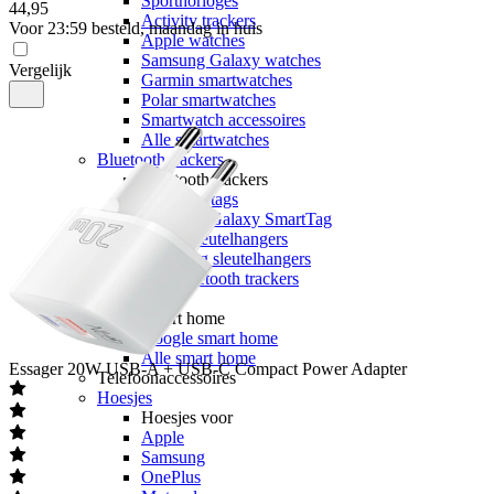
Sporthorloges
44
,
95
Activity trackers
Voor 23:59 besteld, maandag in huis
Apple watches
Samsung Galaxy watches
Vergelijk
Garmin smartwatches
Polar smartwatches
Smartwatch accessoires
Alle smartwatches
Bluetooth trackers
Bluetooth trackers
Apple Airtags
Samsung Galaxy SmartTag
Airtag sleutelhangers
SmartTag sleutelhangers
Alle bluetooth trackers
Smart home
Smart home
Google smart home
Alle smart home
Essager
20W USB-A + USB-C Compact Power Adapter
Telefoonaccessoires
Hoesjes
Hoesjes voor
Apple
Samsung
OnePlus