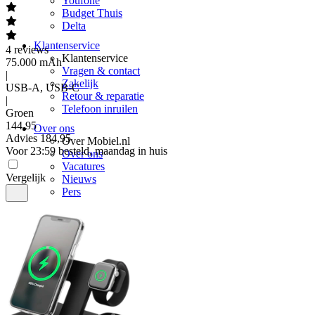
Youfone
Budget Thuis
Delta
Klantenservice
4
reviews
Klantenservice
75.000 mAh
Vragen & contact
|
Zakelijk
USB-A, USB-C
Retour & reparatie
|
Telefoon inruilen
Groen
144
,
95
Over ons
Advies
184,95
Over Mobiel.nl
Voor 23:59 besteld, maandag in huis
Over ons
Vacatures
Vergelijk
Nieuws
Pers