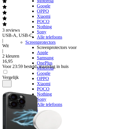
Motorola
Google
OPPO
Xiaomi
POCO
Nothing
3
reviews
Sony
USB-A, USB-C
Alle telefoons
|
Screenprotectors
Wit
Screenprotectors voor
|
Apple
2 kleuren
Samsung
16
,
95
OnePlus
Voor 23:59 besteld, maandag in huis
Motorola
Google
Vergelijk
OPPO
Xiaomi
POCO
Nothing
Sony
Alle telefoons
Kabels
Kabels voor
Apple
Samsung