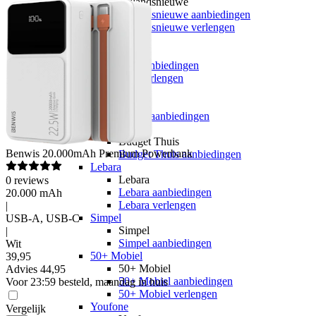
hollandsnieuwe
hollandsnieuwe aanbiedingen
hollandsnieuwe verlengen
Ben
Ben
Ben aanbiedingen
Ben verlengen
Simyo
Simyo
Simyo aanbiedingen
Budget Thuis
Budget Thuis
Benwis
20.000mAh Premium Powerbank
Budget Thuis aanbiedingen
Lebara
Lebara
0
reviews
Lebara aanbiedingen
20.000 mAh
Lebara verlengen
|
Simpel
USB-A, USB-C
Simpel
|
Simpel aanbiedingen
Wit
50+ Mobiel
39
,
95
50+ Mobiel
Advies
44,95
50+ Mobiel aanbiedingen
Voor 23:59 besteld, maandag in huis
50+ Mobiel verlengen
Youfone
Vergelijk