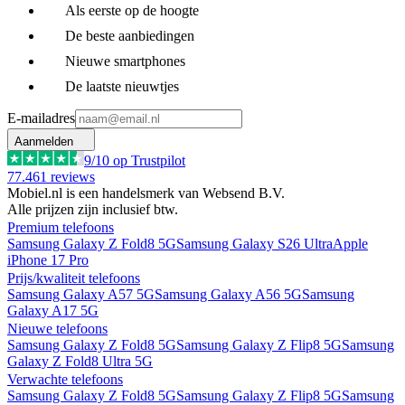
Als eerste op de hoogte
De beste aanbiedingen
Nieuwe smartphones
De laatste nieuwtjes
E-mailadres
Aanmelden
9
/10 op Trustpilot
77.461
reviews
Mobiel.nl is een handelsmerk van Websend B.V.
Alle prijzen zijn inclusief btw.
Premium telefoons
Samsung Galaxy Z Fold8 5G
Samsung Galaxy S26 Ultra
Apple
iPhone 17 Pro
Prijs/kwaliteit telefoons
Samsung Galaxy A57 5G
Samsung Galaxy A56 5G
Samsung
Galaxy A17 5G
Nieuwe telefoons
Samsung Galaxy Z Fold8 5G
Samsung Galaxy Z Flip8 5G
Samsung
Galaxy Z Fold8 Ultra 5G
Verwachte telefoons
Samsung Galaxy Z Fold8 5G
Samsung Galaxy Z Flip8 5G
Samsung