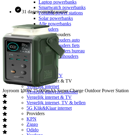
Laptop powerbanks
Smartwatch powerbanks
31 dagen omruilgarantie
Portable power stations
Solar powerbanks
Alle powerbanks
Telefoonhouders
Telefoonhouders
Telefoonhouders auto
Telefoonhouders fiets
Telefoonhouders bureau
Alle telefoonhouders
Geheugen
Internet & TV
Alle internet & TV
Vergelijk Internet & TV
Vergelijk internet
Joyroom
100W 75.000mAh Super Charge Outdoor Power Station
Vergelijk glasvezel internet
Vergelijk internet & TV
Vergelijk internet, TV & bellen
5G Klik&Klaar internet
Providers
KPN
Ziggo
Odido