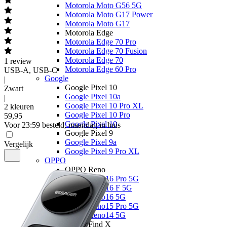
Motorola Moto G56 5G
Motorola Moto G17 Power
Motorola Moto G17
Motorola Edge
Motorola Edge 70 Pro
Motorola Edge 70 Fusion
Motorola Edge 70
1
review
Motorola Edge 60 Pro
USB-A, USB-C
Google
|
Google Pixel 10
Zwart
Google Pixel 10a
|
Google Pixel 10 Pro XL
2 kleuren
Google Pixel 10 Pro
59
,
95
Google Pixel 10
Voor 23:59 besteld, maandag in huis
Google Pixel 9
Google Pixel 9a
Vergelijk
Google Pixel 9 Pro XL
OPPO
OPPO Reno
OPPO Reno16 Pro 5G
OPPO Reno16 F 5G
OPPO Reno16 5G
OPPO Reno15 Pro 5G
OPPO Reno14 5G
OPPO Find X