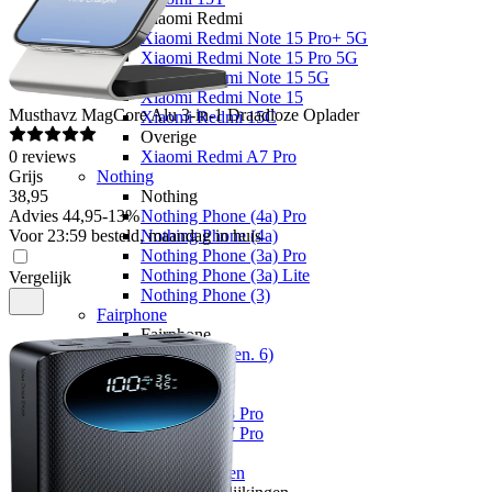
Xiaomi Redmi
Xiaomi Redmi Note 15 Pro+ 5G
Xiaomi Redmi Note 15 Pro 5G
Xiaomi Redmi Note 15 5G
Xiaomi Redmi Note 15
Musthavz
MagCore Alu 3-in-1 Draadloze Oplader
Xiaomi Redmi 15C
Overige
0
reviews
Xiaomi Redmi A7 Pro
Grijs
Nothing
38
,
95
Nothing
Advies
44,95
-
13
%
Nothing Phone (4a) Pro
Voor 23:59 besteld, maandag in huis
Nothing Phone (4a)
Nothing Phone (3a) Pro
Nothing Phone (3a) Lite
Vergelijk
Nothing Phone (3)
Fairphone
Fairphone
Fairphone (Gen. 6)
Realme
Realme
Realme GT 8 Pro
Realme GT 7 Pro
Keuzehulp
Toestelvergelijkingen