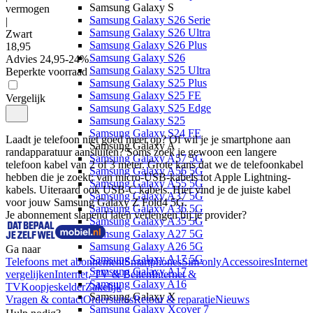
Samsung Galaxy S
vermogen
Samsung Galaxy S26 Serie
|
Samsung Galaxy S26 Ultra
Zwart
Samsung Galaxy S26 Plus
18
,
95
Samsung Galaxy S26
Advies
24,95
-
24
%
Samsung Galaxy S25 Ultra
Beperkte voorraad
Samsung Galaxy S25 Plus
Samsung Galaxy S25 FE
Vergelijk
Samsung Galaxy S25 Edge
Samsung Galaxy S25
Samsung Galaxy S24 FE
Laadt je telefoon niet goed meer op? Of wil je je smartphone aan 
Samsung Galaxy A
randapparatuur aansluiten? Soms zoek je gewoon een langere 
Samsung Galaxy A57 5G
telefoon kabel van 2 of 3 meter. Grote kans dat we de telefoonkabel 
Samsung Galaxy A56 5G
hebben die je zoekt; van micro-USB-kabels tot Apple Lightning-
Samsung Galaxy A55 5G
kabels. Uiteraard ook USB-C kabels. Hier vind je de juiste kabel 
Samsung Galaxy A37 5G
voor jouw Samsung Galaxy Z Fold4 5G.
Samsung Galaxy A36 5G
Je abonnement slapend laten verlengen bij je provider?
Samsung Galaxy A35 5G
Samsung Galaxy A27 5G
Samsung Galaxy A26 5G
Ga naar
Samsung Galaxy A17 5G
Telefoons met abonnement
Smartphones
Sim only
Accessoires
Internet
Samsung Galaxy A17
vergelijken
Internet, TV & Bellen
Internet &
Samsung Galaxy A16
TV
Koopjeskelder
Zakelijk
Samsung Galaxy X
Vragen & contact
Orderstatus
Retour & reparatie
Nieuws
Samsung Galaxy Xcover 7