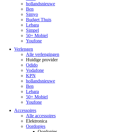
hollandsnieuwe
Ben
Simyo
Budget Thuis
Lebara
Simpel
50+ Mobiel
Youfone
Verlengen
Alle verlengingen
Huidige provider
Odido
Vodafone
KPN
hollandsnieuwe
Ben
Lebara
50+ Mobiel
Youfone
Accessoires
Alle accessoires
Elektronica
Oordopjes
Oordopjes