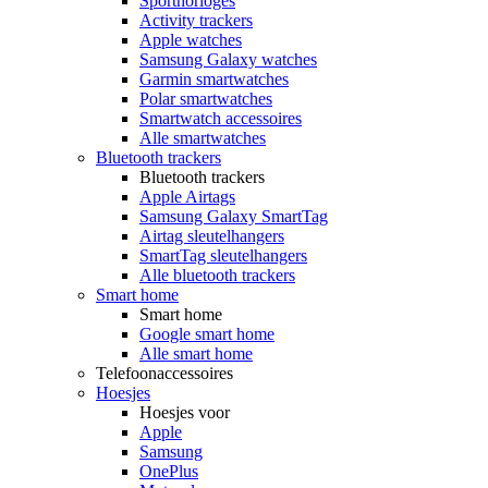
Sporthorloges
Activity trackers
Apple watches
Samsung Galaxy watches
Garmin smartwatches
Polar smartwatches
Smartwatch accessoires
Alle smartwatches
Bluetooth trackers
Bluetooth trackers
Apple Airtags
Samsung Galaxy SmartTag
Airtag sleutelhangers
SmartTag sleutelhangers
Alle bluetooth trackers
Smart home
Smart home
Google smart home
Alle smart home
Telefoonaccessoires
Hoesjes
Hoesjes voor
Apple
Samsung
OnePlus