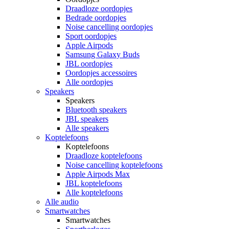
Draadloze oordopjes
Bedrade oordopjes
Noise cancelling oordopjes
Sport oordopjes
Apple Airpods
Samsung Galaxy Buds
JBL oordopjes
Oordopjes accessoires
Alle oordopjes
Speakers
Speakers
Bluetooth speakers
JBL speakers
Alle speakers
Koptelefoons
Koptelefoons
Draadloze koptelefoons
Noise cancelling koptelefoons
Apple Airpods Max
JBL koptelefoons
Alle koptelefoons
Alle audio
Smartwatches
Smartwatches