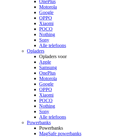
OnePlus
Motorola
Google
OPPO
Xiaomi
POCO
Nothing
Sony
Alle telefoons
Opladers
Opladers voor
Apple
Samsung
OnePlus
Motorola
Google
OPPO
Xiaomi
POCO
Nothing
Sony
Alle telefoons
Powerbanks
Powerbanks
MagSafe powerbanks