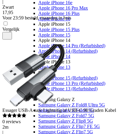
|
Apple iPhone 16e
Zwart
Apple iPhone 16 Pro Max
17
,
95
Apple iPhone 16 Plus
Voor 23:59 besteld, maandag in huis
Apple iPhone 16
Apple iPhone 15
Vergelijk
Apple iPhone 15 Plus
Apple iPhone 15
Apple iPhone 14
Apple iPhone 14 Pro (Refurbished)
Apple iPhone 14 (Refurbished)
Apple iPhone 14
Apple iPhone 13
Apple iPhone 13
Overige
Apple iPhone 15 (Refurbished)
Apple iPhone 13 Pro (Refurbished)
Apple iPhone 13 (Refurbished)
Samsung
Samsung Galaxy Z
Samsung Galaxy Z Fold8 Ultra 5G
Essager
USB-A naar Lightning of USB-C 90 Graden Kabel
Samsung Galaxy Z Fold8 5G
Samsung Galaxy Z Fold7 5G
Samsung Galaxy Z Flip8 5G
0
reviews
Samsung Galaxy Z Flip7 FE 5G
2m
Samsung Galaxy Z Flip7 5G
|