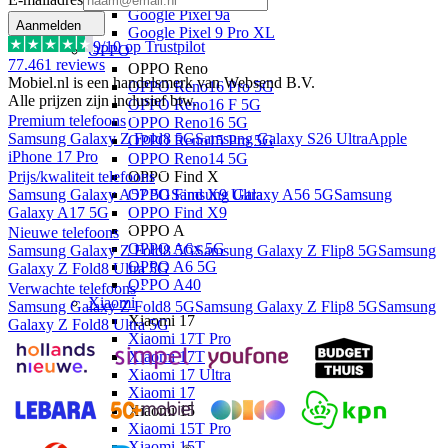
Google Pixel 9a
Aanmelden
Google Pixel 9 Pro XL
9
/10 op Trustpilot
OPPO
77.461
reviews
OPPO Reno
Mobiel.nl is een handelsmerk van Websend B.V.
OPPO Reno16 Pro 5G
Alle prijzen zijn inclusief btw.
OPPO Reno16 F 5G
Premium telefoons
OPPO Reno16 5G
Samsung Galaxy Z Fold8 5G
Samsung Galaxy S26 Ultra
Apple
OPPO Reno15 Pro 5G
iPhone 17 Pro
OPPO Reno14 5G
Prijs/kwaliteit telefoons
OPPO Find X
Samsung Galaxy A57 5G
Samsung Galaxy A56 5G
Samsung
OPPO Find X9 Ultra
Galaxy A17 5G
OPPO Find X9
OPPO A
Nieuwe telefoons
OPPO A6x 5G
Samsung Galaxy Z Fold8 5G
Samsung Galaxy Z Flip8 5G
Samsung
OPPO A6 5G
Galaxy Z Fold8 Ultra 5G
OPPO A40
Verwachte telefoons
Xiaomi
Samsung Galaxy Z Fold8 5G
Samsung Galaxy Z Flip8 5G
Samsung
Xiaomi 17
Galaxy Z Fold8 Ultra 5G
Xiaomi 17T Pro
Xiaomi 17T
Xiaomi 17 Ultra
Xiaomi 17
Xiaomi 15
Xiaomi 15T Pro
Xiaomi 15T