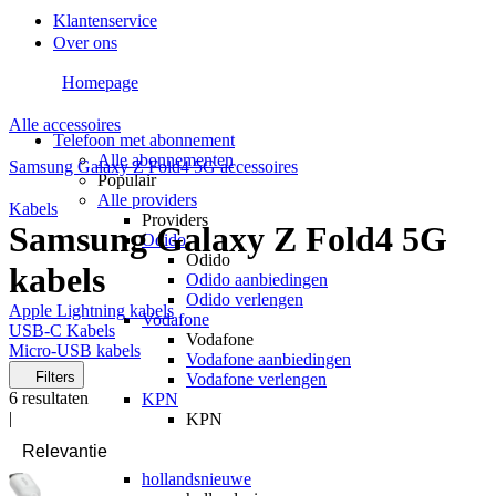
Klantenservice
Over ons
Homepage
Alle accessoires
Telefoon met abonnement
Alle abonnementen
Samsung Galaxy Z Fold4 5G accessoires
Populair
Alle providers
Kabels
Providers
Samsung Galaxy Z Fold4 5G
Odido
Odido
kabels
Odido aanbiedingen
Odido verlengen
Apple Lightning kabels
Vodafone
USB-C Kabels
Vodafone
Micro-USB kabels
Vodafone aanbiedingen
Filters
Vodafone verlengen
6
resultaten
KPN
|
KPN
KPN aanbiedingen
KPN verlengen
hollandsnieuwe