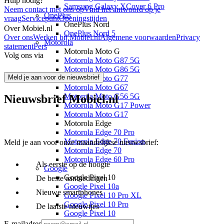
Hulp nodig?
Samsung Galaxy XCover 6 Pro
Neem contact met ons op
Vind het antwoord op je
OnePlus
vraag
Servicepunt
Openingstijden
OnePlus Nord
Over Mobiel.nl
OnePlus Nord 5
Over ons
Werken bij Mobiel.nl
Algemene voorwaarden
Privacy
Motorola
statement
Pers
Motorola Moto G
Volg ons via
Motorola Moto G87 5G
Motorola Moto G86 5G
Meld je aan voor de nieuwsbrief
Motorola Moto G77
Motorola Moto G67
Motorola Moto G56 5G
Nieuwsbrief Mobiel.nl
Motorola Moto G17 Power
Motorola Moto G17
Motorola Edge
Motorola Edge 70 Pro
Motorola Edge 70 Fusion
Meld je aan voor onze maandelijkse nieuwsbrief:
Motorola Edge 70
Motorola Edge 60 Pro
Als eerste op de hoogte
Google
Google Pixel 10
De beste aanbiedingen
Google Pixel 10a
Nieuwe smartphones
Google Pixel 10 Pro XL
Google Pixel 10 Pro
De laatste nieuwtjes
Google Pixel 10
Google Pixel 9
E-mailadres