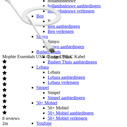
hollandsnieuwe
hollandsnieuwe aanbiedingen
hollandsnieuwe verlengen
Ben
Ben
Ben aanbiedingen
Ben verlengen
Simyo
Simyo
Simyo aanbiedingen
Budget Thuis
Mophie
Essentials USB-C naar USB-C Kabel
Budget Thuis
Budget Thuis aanbiedingen
Lebara
Lebara
Lebara aanbiedingen
Lebara verlengen
Simpel
Simpel
Simpel aanbiedingen
50+ Mobiel
50+ Mobiel
50+ Mobiel aanbiedingen
50+ Mobiel verlengen
8
reviews
Youfone
2m