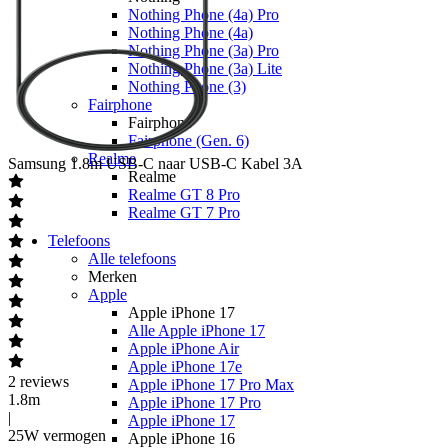
Nothing Phone (4a) Pro
Nothing Phone (4a)
Nothing Phone (3a) Pro
Nothing Phone (3a) Lite
Nothing Phone (3)
Fairphone
Fairphone
Fairphone (Gen. 6)
Realme
Samsung
1.8m USB-C naar USB-C Kabel 3A
Realme
Realme GT 8 Pro
Realme GT 7 Pro
Telefoons
Alle telefoons
Merken
Apple
Apple iPhone 17
Alle Apple iPhone 17
Apple iPhone Air
Apple iPhone 17e
2
reviews
Apple iPhone 17 Pro Max
1.8m
Apple iPhone 17 Pro
|
Apple iPhone 17
25W vermogen
Apple iPhone 16