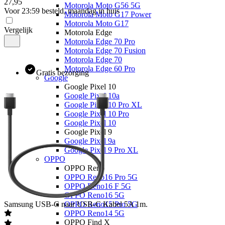
27
,
95
Motorola Moto G56 5G
Voor 23:59 besteld, maandag in huis
Motorola Moto G17 Power
Motorola Moto G17
Vergelijk
Motorola Edge
Motorola Edge 70 Pro
Motorola Edge 70 Fusion
Motorola Edge 70
Motorola Edge 60 Pro
Gratis bezorging
Google
Google Pixel 10
Google Pixel 10a
Google Pixel 10 Pro XL
Google Pixel 10 Pro
Google Pixel 10
Google Pixel 9
Google Pixel 9a
Google Pixel 9 Pro XL
OPPO
OPPO Reno
OPPO Reno16 Pro 5G
OPPO Reno16 F 5G
OPPO Reno16 5G
Samsung
USB-C naar USB-C Kabel 5A 1m.
OPPO Reno15 Pro 5G
OPPO Reno14 5G
OPPO Find X