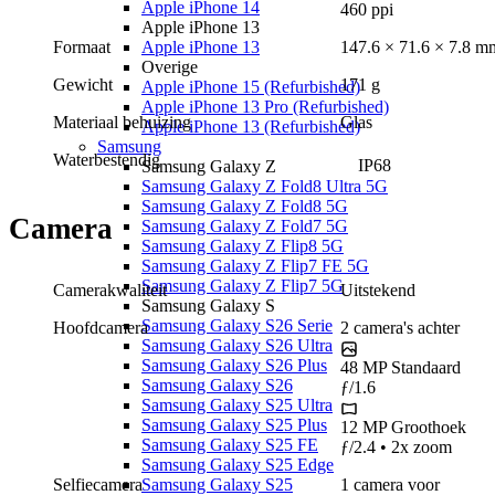
Apple iPhone 14
460 ppi
Apple iPhone 13
Apple iPhone 13
Formaat
147.6 × 71.6 × 7.8
m
Overige
Gewicht
171 g
Apple iPhone 15 (Refurbished)
Apple iPhone 13 Pro (Refurbished)
Materiaal behuizing
Glas
Apple iPhone 13 (Refurbished)
Samsung
Waterbestendig
IP68
Samsung Galaxy Z
Samsung Galaxy Z Fold8 Ultra 5G
Samsung Galaxy Z Fold8 5G
Camera
Samsung Galaxy Z Fold7 5G
Samsung Galaxy Z Flip8 5G
Samsung Galaxy Z Flip7 FE 5G
Samsung Galaxy Z Flip7 5G
Camerakwaliteit
Uitstekend
Samsung Galaxy S
Samsung Galaxy S26 Serie
Hoofdcamera
2
camera's
achter
Samsung Galaxy S26 Ultra
Samsung Galaxy S26 Plus
48 MP
Standaard
Samsung Galaxy S26
ƒ/1.6
Samsung Galaxy S25 Ultra
Samsung Galaxy S25 Plus
12 MP
Groothoek
Samsung Galaxy S25 FE
ƒ/2.4 • 2x zoom
Samsung Galaxy S25 Edge
Selfiecamera
1
camera
voor
Samsung Galaxy S25