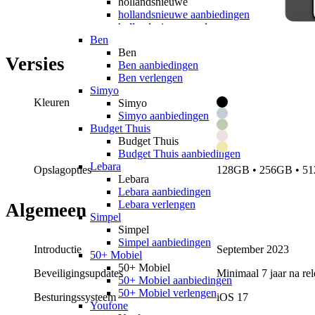
hollandsnieuwe
hollandsnieuwe aanbiedingen
hollandsnieuwe verlengen
Ben
Ben
Versies
Ben aanbiedingen
Ben verlengen
Simyo
Kleuren
Simyo
Simyo aanbiedingen
Budget Thuis
Budget Thuis
Budget Thuis aanbiedingen
Lebara
Opslagopties
128GB • 256GB • 5
Lebara
Lebara aanbiedingen
Lebara verlengen
Algemeen
Simpel
Simpel
Simpel aanbiedingen
Introductie
September 2023
50+ Mobiel
50+ Mobiel
Beveiligingsupdates
Minimaal 7 jaar na rel
50+ Mobiel aanbiedingen
50+ Mobiel verlengen
Besturingssysteem
iOS
17
Youfone