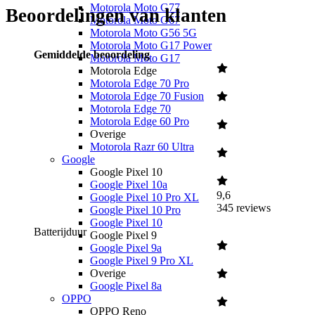
Motorola Moto G77
Beoordelingen van klanten
Motorola Moto G67
Motorola Moto G56 5G
Motorola Moto G17 Power
Gemiddelde beoordeling
Motorola Moto G17
Motorola Edge
Motorola Edge 70 Pro
Motorola Edge 70 Fusion
Motorola Edge 70
Motorola Edge 60 Pro
Overige
Motorola Razr 60 Ultra
Google
Google Pixel 10
Google Pixel 10a
9,6
Google Pixel 10 Pro XL
345
reviews
Google Pixel 10 Pro
Google Pixel 10
Batterijduur
Google Pixel 9
Google Pixel 9a
Google Pixel 9 Pro XL
Overige
Google Pixel 8a
OPPO
OPPO Reno