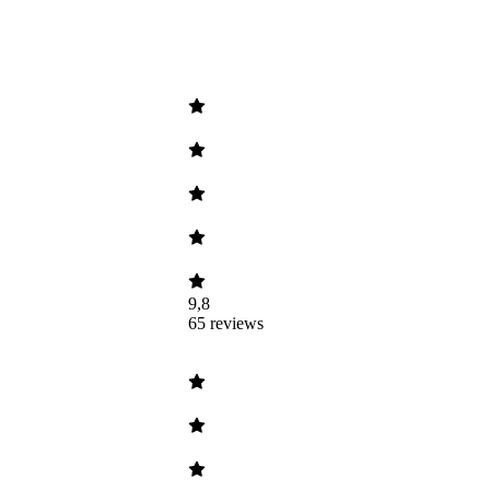
9,8
65
reviews