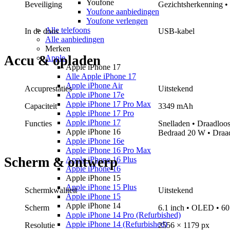
Youfone
Beveiliging
Gezichtsherkenning •
Youfone aanbiedingen
Youfone verlengen
Alle telefoons
In de doos
USB-kabel
Alle aanbiedingen
Merken
Accu & opladen
Apple
Apple iPhone 17
Alle Apple iPhone 17
Apple iPhone Air
Accuprestaties
Uitstekend
Apple iPhone 17e
Apple iPhone 17 Pro Max
Capaciteit
3349 mAh
Apple iPhone 17 Pro
Apple iPhone 17
Functies
Snelladen
• Draadloos
Apple iPhone 16
Bedraad
20 W
• Draa
Apple iPhone 16e
Apple iPhone 16 Pro Max
Scherm & ontwerp
Apple iPhone 16 Plus
Apple iPhone 16
Apple iPhone 15
Apple iPhone 15 Plus
Schermkwaliteit
Uitstekend
Apple iPhone 15
Apple iPhone 14
Scherm
6.1 inch • OLED • 6
Apple iPhone 14 Pro (Refurbished)
Apple iPhone 14 (Refurbished)
Resolutie
2556 × 1179 px