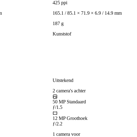
425 ppi
m
165.1 / 85.1 × 71.9 × 6.9 / 14.9
mm
187 g
Kunststof
Uitstekend
2
camera's
achter
50 MP
Standaard
ƒ/1.5
12 MP
Groothoek
ƒ/2.2
1
camera
voor