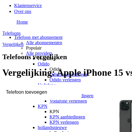
Klantenservice
Over ons
Home
Telefoons
Telefoon met abonnement
Alle abonnementen
Vergelijken
Populair
Alle providers
Telefoons vergelijken
Providers
Odido
Odido
Vergelijking:
Apple iPhone 15 v
Odido aanbiedingen
Odido verlengen
Vodafone
Vodafone
Vodafone aanbiedingen
Vodafone verlengen
KPN
KPN
KPN aanbiedingen
KPN verlengen
hollandsnieuwe