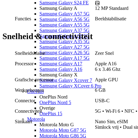
Samsung Galaxy S24 FE
12 MP
Standaard
Samsung Galaxy A
Samsung Galaxy A57 5G
Functies
Beeldstabilisatie
Samsung Galaxy A56 5G
Samsung Galaxy A55 5G
Samsung Galaxy A37 5G
Snelheid & connectiviteit
Samsung Galaxy A36 5G
Samsung Galaxy A35 5G
Samsung Galaxy A27 5G
Samsung Galaxy A26 5G
Snelheidsklasse
Zeer Snel
Samsung Galaxy A17 5G
Samsung Galaxy A17
Processor
Apple
A16
Samsung Galaxy A16
6
x
3.46 Ghz
Samsung Galaxy X
Grafische processor
Apple GPU
Samsung Galaxy Xcover 7
Samsung Galaxy XCover 6 Pro
Werkgeheugen
6 GB
OnePlus
OnePlus Nord
Connector
USB-C
OnePlus Nord 5
Overige
Connectiviteit
5G • Wi-Fi 6 • NFC •
OnePlus 15
Motorola
Simkaart
Nano Sim, eSIM
Motorola Moto G
Simlock vrij • Dual s
Motorola Moto G87 5G
Motorola Moto G86 5G