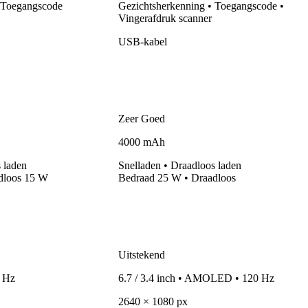
 Toegangscode
Gezichtsherkenning • Toegangscode •
Vingerafdruk scanner
USB-kabel
Zeer Goed
4000 mAh
 laden
Snelladen
• Draadloos laden
dloos 15 W
Bedraad
25 W
• Draadloos
Uitstekend
0 Hz
6.7 / 3.4 inch • AMOLED • 120 Hz
2640 × 1080 px