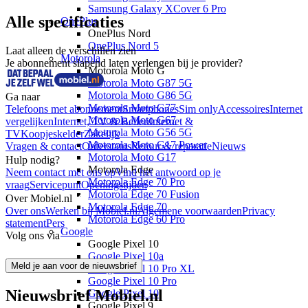
Samsung Galaxy XCover 6 Pro
Alle specificaties
OnePlus
OnePlus Nord
OnePlus Nord 5
Laat alleen de verschillen zien
Motorola
Je abonnement slapend laten verlengen bij je provider?
Motorola Moto G
Motorola Moto G87 5G
Motorola Moto G86 5G
Ga naar
Motorola Moto G77
Telefoons met abonnement
Smartphones
Sim only
Accessoires
Internet
Motorola Moto G67
vergelijken
Internet, TV & Bellen
Internet &
Motorola Moto G56 5G
TV
Koopjeskelder
Zakelijk
Motorola Moto G17 Power
Vragen & contact
Orderstatus
Retour & reparatie
Nieuws
Motorola Moto G17
Hulp nodig?
Motorola Edge
Neem contact met ons op
Vind het antwoord op je
Motorola Edge 70 Pro
vraag
Servicepunt
Openingstijden
Motorola Edge 70 Fusion
Over Mobiel.nl
Motorola Edge 70
Over ons
Werken bij Mobiel.nl
Algemene voorwaarden
Privacy
Motorola Edge 60 Pro
statement
Pers
Google
Volg ons via
Google Pixel 10
Google Pixel 10a
Meld je aan voor de nieuwsbrief
Google Pixel 10 Pro XL
Google Pixel 10 Pro
Nieuwsbrief Mobiel.nl
Google Pixel 10
Google Pixel 9