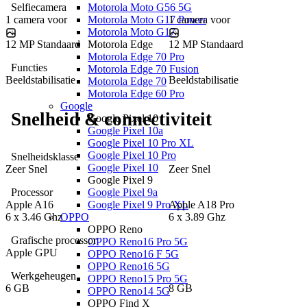
Selfiecamera
Motorola Moto G56 5G
1
camera
voor
1
camera
voor
Motorola Moto G17 Power
Motorola Moto G17
12 MP
Standaard
12 MP
Standaard
Motorola Edge
Motorola Edge 70 Pro
Functies
Motorola Edge 70 Fusion
Beeldstabilisatie
Beeldstabilisatie
Motorola Edge 70
Motorola Edge 60 Pro
Google
Snelheid & connectiviteit
Google Pixel 10
Google Pixel 10a
Google Pixel 10 Pro XL
Google Pixel 10 Pro
Snelheidsklasse
Google Pixel 10
Zeer Snel
Zeer Snel
Google Pixel 9
Google Pixel 9a
Processor
Google Pixel 9 Pro XL
Apple
A16
Apple
A18 Pro
OPPO
6
x
3.46 Ghz
6
x
3.89 Ghz
OPPO Reno
Grafische processor
OPPO Reno16 Pro 5G
Apple GPU
OPPO Reno16 F 5G
OPPO Reno16 5G
Werkgeheugen
OPPO Reno15 Pro 5G
6 GB
8 GB
OPPO Reno14 5G
OPPO Find X