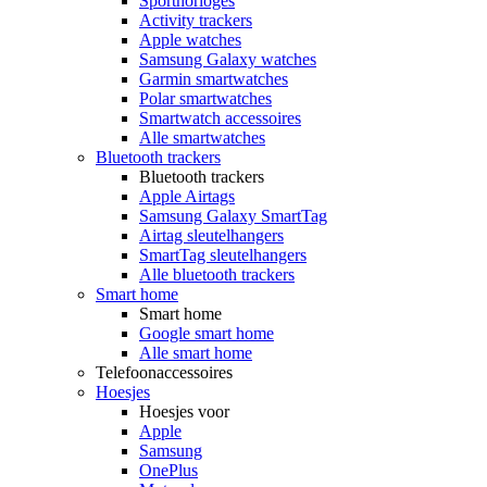
Sporthorloges
Activity trackers
Apple watches
Samsung Galaxy watches
Garmin smartwatches
Polar smartwatches
Smartwatch accessoires
Alle smartwatches
Bluetooth trackers
Bluetooth trackers
Apple Airtags
Samsung Galaxy SmartTag
Airtag sleutelhangers
SmartTag sleutelhangers
Alle bluetooth trackers
Smart home
Smart home
Google smart home
Alle smart home
Telefoonaccessoires
Hoesjes
Hoesjes voor
Apple
Samsung
OnePlus