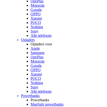
OnePlus
Motorola
Google
OPPO
Xiaomi
POCO
Nothing
Sony
Alle telefoons
Opladers
Opladers voor
Apple
Samsung
OnePlus
Motorola
Google
OPPO
Xiaomi
POCO
Nothing
Sony
Alle telefoons
Powerbanks
Powerbanks
MagSafe powerbanks