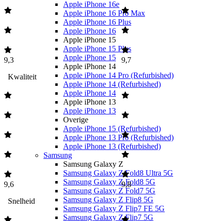
Apple iPhone 16e
Apple iPhone 16 Pro Max
Apple iPhone 16 Plus
Apple iPhone 16
Apple iPhone 15
Apple iPhone 15 Plus
Apple iPhone 15
9,3
9,7
Apple iPhone 14
Apple iPhone 14 Pro (Refurbished)
Kwaliteit
Apple iPhone 14 (Refurbished)
Apple iPhone 14
Apple iPhone 13
Apple iPhone 13
Overige
Apple iPhone 15 (Refurbished)
Apple iPhone 13 Pro (Refurbished)
Apple iPhone 13 (Refurbished)
Samsung
Samsung Galaxy Z
Samsung Galaxy Z Fold8 Ultra 5G
Samsung Galaxy Z Fold8 5G
9,6
9,8
Samsung Galaxy Z Fold7 5G
Samsung Galaxy Z Flip8 5G
Snelheid
Samsung Galaxy Z Flip7 FE 5G
Samsung Galaxy Z Flip7 5G