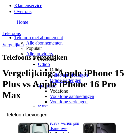
Klantenservice
Over ons
Home
Telefoons
Telefoon met abonnement
Alle abonnementen
Vergelijken
Populair
Alle providers
Telefoons vergelijken
Providers
Odido
Odido
Vergelijking:
Apple iPhone 15
Odido aanbiedingen
Odido verlengen
Plus vs Apple iPhone 16 Pro
Vodafone
Vodafone
Max
Vodafone aanbiedingen
Vodafone verlengen
KPN
KPN
KPN aanbiedingen
KPN verlengen
hollandsnieuwe