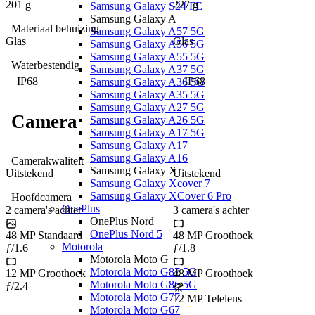
201 g
227 g
Samsung Galaxy S24 FE
Samsung Galaxy A
Materiaal behuizing
Samsung Galaxy A57 5G
Glas
Glas
Samsung Galaxy A56 5G
Samsung Galaxy A55 5G
Waterbestendig
Samsung Galaxy A37 5G
IP68
IP68
Samsung Galaxy A36 5G
Samsung Galaxy A35 5G
Samsung Galaxy A27 5G
Camera
Samsung Galaxy A26 5G
Samsung Galaxy A17 5G
Samsung Galaxy A17
Samsung Galaxy A16
Camerakwaliteit
Samsung Galaxy X
Uitstekend
Uitstekend
Samsung Galaxy Xcover 7
Samsung Galaxy XCover 6 Pro
Hoofdcamera
OnePlus
2
camera's
achter
3
camera's
achter
OnePlus Nord
OnePlus Nord 5
48 MP
Standaard
48 MP
Groothoek
Motorola
ƒ/1.6
ƒ/1.8
Motorola Moto G
Motorola Moto G87 5G
12 MP
Groothoek
48 MP
Groothoek
Motorola Moto G86 5G
ƒ/2.4
Motorola Moto G77
12 MP
Telelens
Motorola Moto G67