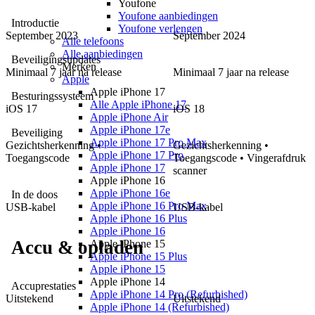
Youfone
Youfone aanbiedingen
Introductie
Youfone verlengen
September 2023
September 2024
Alle telefoons
Alle aanbiedingen
Beveiligingsupdates
Merken
Minimaal 7 jaar na release
Minimaal 7 jaar na release
Apple
Apple iPhone 17
Besturingssysteem
Alle Apple iPhone 17
iOS
17
iOS
18
Apple iPhone Air
Apple iPhone 17e
Beveiliging
Apple iPhone 17 Pro Max
Gezichtsherkenning •
Gezichtsherkenning •
Apple iPhone 17 Pro
Toegangscode
Toegangscode • Vingerafdruk
Apple iPhone 17
scanner
Apple iPhone 16
Apple iPhone 16e
In de doos
Apple iPhone 16 Pro Max
USB-kabel
USB-kabel
Apple iPhone 16 Plus
Apple iPhone 16
Accu & opladen
Apple iPhone 15
Apple iPhone 15 Plus
Apple iPhone 15
Apple iPhone 14
Accuprestaties
Apple iPhone 14 Pro (Refurbished)
Uitstekend
Uitstekend
Apple iPhone 14 (Refurbished)