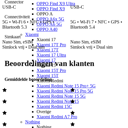
Connector
OPPO Find X9 Ultra
USB-C
USB-C
OPPO Find X9
OPPO A
Connectiviteit
OPPO A6x 5G
5G • Wi-Fi 6 • NFC • GPS •
5G • Wi-Fi 7 • NFC • GPS •
OPPO A6 5G
Bluetooth 5.3
Bluetooth 5.4
OPPO A40
Xiaomi
Simkaart
Xiaomi 17
Nano Sim, eSIM
Nano Sim, eSIM
Xiaomi 17T Pro
Simlock vrij • Dual sim
Simlock vrij • Dual sim
Xiaomi 17T
Xiaomi 17 Ultra
Xiaomi 17
Beoordelingen van klanten
Xiaomi 15
Xiaomi 15T Pro
Xiaomi 15T
Gemiddelde beoordeling
Xiaomi Redmi
Xiaomi Redmi Note 15 Pro+ 5G
Xiaomi Redmi Note 15 Pro 5G
Xiaomi Redmi Note 15 5G
Xiaomi Redmi Note 15
Xiaomi Redmi 15C
Overige
Xiaomi Redmi A7 Pro
Nothing
Nothing