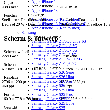
Apple iPhone 14
Capaciteit
Apple iPhone 13
4383 mAh
4676 mAh
Apple iPhone 13
Overige
Functies
Apple iPhone 15 (Refurbished)
Snelladen
• Draadloos laden
Snelladen
• Draadloos laden
Apple iPhone 13 Pro (Refurbished)
Bedraad
20 W
• Draadloos 15 W
Bedraad
20 W
• Draadloos 15
Apple iPhone 13 (Refurbished)
Samsung
Scherm & ontwerp
Samsung Galaxy Z
Samsung Galaxy Z Fold8 Ultra 5G
Samsung Galaxy Z Fold8 5G
Samsung Galaxy Z Fold7 5G
Schermkwaliteit
Samsung Galaxy Z Flip8 5G
Zeer Goed
Uitstekend
Samsung Galaxy Z Flip7 FE 5G
Samsung Galaxy Z Flip7 5G
Scherm
Samsung Galaxy S
6.7 inch • OLED • 60 Hz
6.9 inch • OLED • 120 Hz
Samsung Galaxy S26 Serie
Samsung Galaxy S26 Ultra
Resolutie
Samsung Galaxy S26 Plus
2796 × 1290 px
1328 × 2878 px
Samsung Galaxy S26
460 ppi
460 ppi
Samsung Galaxy S25 Ultra
Samsung Galaxy S25 Plus
Formaat
Samsung Galaxy S25 FE
160.9 × 77.8 × 7.8
mm
163 × 77.6 × 8.3
mm
Samsung Galaxy S25 Edge
Gewicht
Samsung Galaxy S25