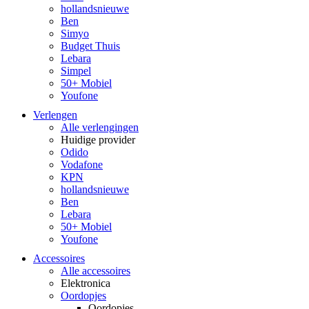
hollandsnieuwe
Ben
Simyo
Budget Thuis
Lebara
Simpel
50+ Mobiel
Youfone
Verlengen
Alle verlengingen
Huidige provider
Odido
Vodafone
KPN
hollandsnieuwe
Ben
Lebara
50+ Mobiel
Youfone
Accessoires
Alle accessoires
Elektronica
Oordopjes
Oordopjes