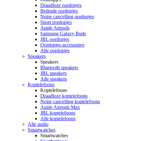
Draadloze oordopjes
Bedrade oordopjes
Noise cancelling oordopjes
Sport oordopjes
Apple Airpods
Samsung Galaxy Buds
JBL oordopjes
Oordopjes accessoires
Alle oordopjes
Speakers
Speakers
Bluetooth speakers
JBL speakers
Alle speakers
Koptelefoons
Koptelefoons
Draadloze koptelefoons
Noise cancelling koptelefoons
Apple Airpods Max
JBL koptelefoons
Alle koptelefoons
Alle audio
Smartwatches
Smartwatches