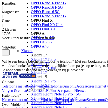
OPPO Reno16 Pro 5G
Kunstleer
OPPO Reno16 F 5G
|
OPPO Reno16 5G
Magnetisch
OPPO Reno15 Pro 5G
|
OPPO Find X
Groen
OPPO Find X9 Ultra
|
OPPO Find X9
2 kleuren
OPPO A
17
,
95
OPPO A6x 5G
Voor 23:59 besteld, morgen in huis
OPPO A6 5G
OPPO A40
Vergelijk
Xiaomi
Xiaomi 17
Xiaomi 17T Pro
Wil je een betere bescherming voor je telefoon? Met een bookcase is
Xiaomi 17T
van deze bookcases hebben de mogelijkheid om pasjes op te bergen. 
Xiaomi 17 Ultra
Je abonnement slapend laten verlengen bij je provider?
Xiaomi 17
Xiaomi 15
Xiaomi 15T Pro
Ga naar
Xiaomi 15T
Telefoons met abonnement
Smartphones
Sim only
Accessoires
Internet 
Xiaomi Redmi
Vragen & contact
Orderstatus
Retour & reparatie
Nieuws
Xiaomi Redmi Note 15 Pro+ 5G
Hulp nodig?
Xiaomi Redmi Note 15 Pro 5G
Neem contact met ons op
Vind het antwoord op je vraag
Servicepunt
O
Xiaomi Redmi Note 15 5G
Over Mobiel.nl
Xiaomi Redmi Note 15