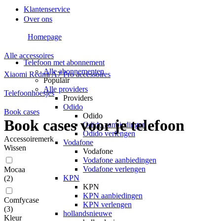
Klantenservice
Over ons
Homepage
Alle accessoires
Telefoon met abonnement
Alle abonnementen
Xiaomi Redmi A7 Pro accessoires
Populair
Alle providers
Telefoonhoesjes
Providers
Odido
Book cases
Odido
Book cases voor je telefoon
Odido aanbiedingen
Odido verlengen
Accessoiremerk
Vodafone
Wissen
Vodafone
Vodafone aanbiedingen
Vodafone verlengen
Mocaa
KPN
(
2
)
KPN
KPN aanbiedingen
Comfycase
KPN verlengen
(
3
)
hollandsnieuwe
Kleur