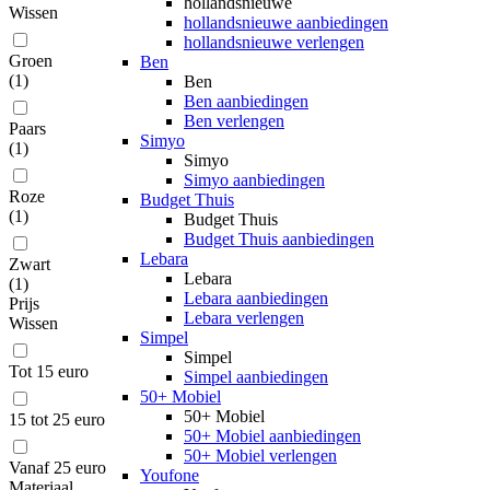
hollandsnieuwe
Wissen
hollandsnieuwe aanbiedingen
hollandsnieuwe verlengen
Groen
Ben
(
1
)
Ben
Ben aanbiedingen
Ben verlengen
Paars
Simyo
(
1
)
Simyo
Simyo aanbiedingen
Roze
Budget Thuis
(
1
)
Budget Thuis
Budget Thuis aanbiedingen
Lebara
Zwart
Lebara
(
1
)
Lebara aanbiedingen
Prijs
Lebara verlengen
Wissen
Simpel
Simpel
Tot 15 euro
Simpel aanbiedingen
50+ Mobiel
50+ Mobiel
15 tot 25 euro
50+ Mobiel aanbiedingen
50+ Mobiel verlengen
Vanaf 25 euro
Youfone
Materiaal