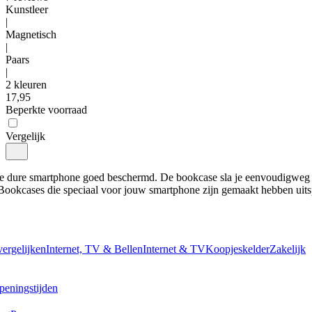
Kunstleer
|
Magnetisch
|
Paars
|
2 kleuren
17
,
95
Beperkte voorraad
Vergelijk
 je dure smartphone goed beschermd. De bookcase sla je eenvoudigweg 
Bookcases die speciaal voor jouw smartphone zijn gemaakt hebben uits
vergelijken
Internet, TV & Bellen
Internet & TV
Koopjeskelder
Zakelijk
peningstijden