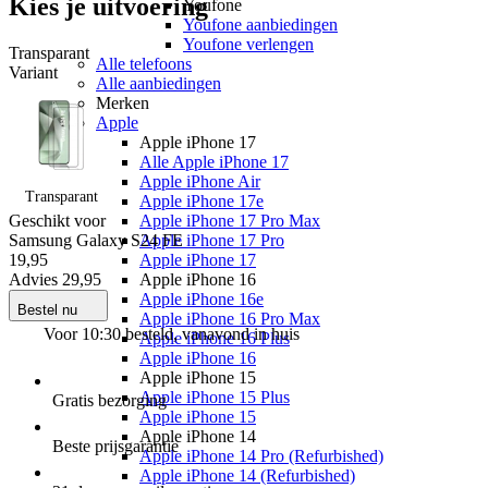
Kies je uitvoering
Youfone
Youfone aanbiedingen
Youfone verlengen
Transparant
Alle telefoons
Variant
Alle aanbiedingen
Merken
Apple
Apple iPhone 17
Alle Apple iPhone 17
Apple iPhone Air
Transparant
Apple iPhone 17e
Geschikt voor
Apple iPhone 17 Pro Max
Samsung Galaxy S24 FE
Apple iPhone 17 Pro
19
,
95
Apple iPhone 17
Advies
29,95
Apple iPhone 16
Apple iPhone 16e
Bestel nu
Apple iPhone 16 Pro Max
Voor 10:30 besteld, vanavond in huis
Apple iPhone 16 Plus
Apple iPhone 16
Apple iPhone 15
Apple iPhone 15 Plus
Gratis
bezorging
Apple iPhone 15
Apple iPhone 14
Beste
prijsgarantie
Apple iPhone 14 Pro (Refurbished)
Apple iPhone 14 (Refurbished)