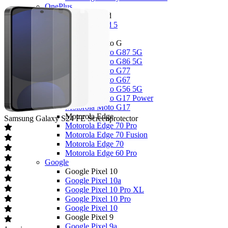
OnePlus
OnePlus Nord
OnePlus Nord 5
Motorola
Motorola Moto G
Motorola Moto G87 5G
Motorola Moto G86 5G
Motorola Moto G77
Motorola Moto G67
Motorola Moto G56 5G
Motorola Moto G17 Power
Motorola Moto G17
Motorola Edge
Samsung
Galaxy S24 FE Screenprotector
Motorola Edge 70 Pro
Motorola Edge 70 Fusion
Motorola Edge 70
Motorola Edge 60 Pro
Google
Google Pixel 10
Google Pixel 10a
Google Pixel 10 Pro XL
Google Pixel 10 Pro
Google Pixel 10
Google Pixel 9
Google Pixel 9a