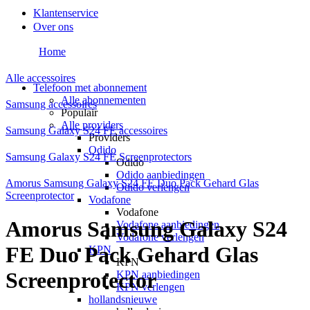
Klantenservice
Over ons
Home
Alle accessoires
Telefoon met abonnement
Alle abonnementen
Samsung accessoires
Populair
Alle providers
Samsung Galaxy S24 FE accessoires
Providers
Odido
Samsung Galaxy S24 FE Screenprotectors
Odido
Odido aanbiedingen
Amorus Samsung Galaxy S24 FE Duo Pack Gehard Glas
Odido verlengen
Screenprotector
Vodafone
Vodafone
Amorus Samsung Galaxy S24
Vodafone aanbiedingen
Vodafone verlengen
FE Duo Pack Gehard Glas
KPN
KPN
Screenprotector
KPN aanbiedingen
KPN verlengen
hollandsnieuwe