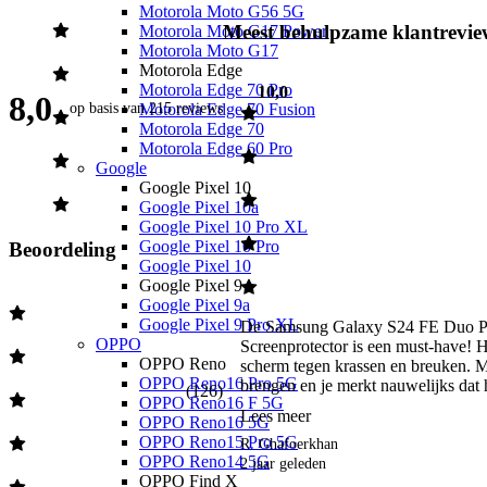
Motorola Moto G56 5G
Meest behulpzame klantrevie
Motorola Moto G17 Power
Motorola Moto G17
Motorola Edge
Motorola Edge 70 Pro
10,0
8,0
Motorola Edge 70 Fusion
op basis van
215 reviews
Motorola Edge 70
Motorola Edge 60 Pro
Google
Google Pixel 10
Google Pixel 10a
Google Pixel 10 Pro XL
Google Pixel 10 Pro
Beoordeling
Google Pixel 10
Google Pixel 9
Google Pixel 9a
Google Pixel 9 Pro XL
De Samsung Galaxy S24 FE Duo Pa
OPPO
Screenprotector is een must-have! H
OPPO Reno
scherm tegen krassen en breuken. Ma
OPPO Reno16 Pro 5G
brengen en je merkt nauwelijks dat hi
(
126
)
OPPO Reno16 F 5G
Lees meer
OPPO Reno16 5G
OPPO Reno15 Pro 5G
R. Ghafoerkhan
OPPO Reno14 5G
2 jaar geleden
OPPO Find X