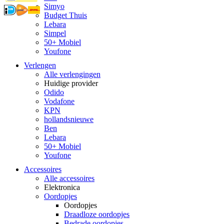
Simyo
Budget Thuis
Lebara
Simpel
50+ Mobiel
Youfone
Verlengen
Alle verlengingen
Huidige provider
Odido
Vodafone
KPN
hollandsnieuwe
Ben
Lebara
50+ Mobiel
Youfone
Accessoires
Alle accessoires
Elektronica
Oordopjes
Oordopjes
Draadloze oordopjes
Bedrade oordopjes