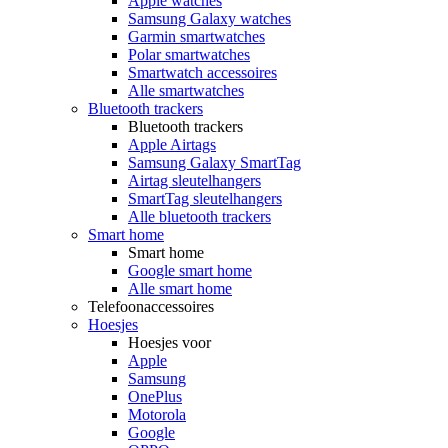
Apple watches
Samsung Galaxy watches
Garmin smartwatches
Polar smartwatches
Smartwatch accessoires
Alle smartwatches
Bluetooth trackers
Bluetooth trackers
Apple Airtags
Samsung Galaxy SmartTag
Airtag sleutelhangers
SmartTag sleutelhangers
Alle bluetooth trackers
Smart home
Smart home
Google smart home
Alle smart home
Telefoonaccessoires
Hoesjes
Hoesjes voor
Apple
Samsung
OnePlus
Motorola
Google