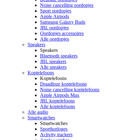
Noise cancelling oordopjes
Sport oordopjes
Apple Airpods
Samsung Galaxy Buds
JBL oordopjes
Oordopjes accessoires
Alle oordopjes
Speakers
Speakers
Bluetooth speakers
JBL speakers
Alle speakers
Koptelefoons
Koptelefoons
Draadloze koptelefoons
Noise cancelling koptelefoons
Apple Airpods Max
JBL koptelefoons
Alle koptelefoons
Alle audio
Smartwatches
Smartwatches
Sporthorloges
Activity trackers