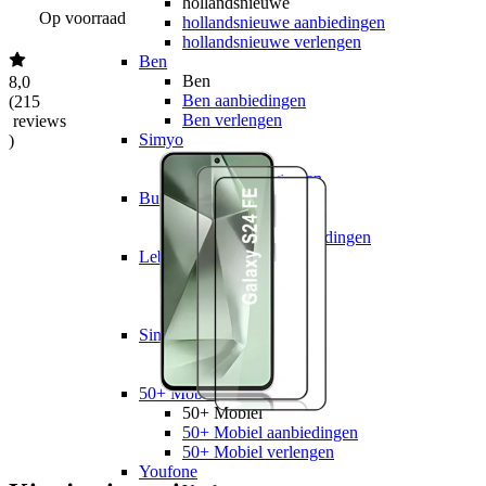
hollandsnieuwe
Op voorraad
hollandsnieuwe aanbiedingen
hollandsnieuwe verlengen
Ben
Ben
8,0
Ben aanbiedingen
(
215
Ben verlengen
reviews
Simyo
)
Simyo
Simyo aanbiedingen
Budget Thuis
Budget Thuis
Budget Thuis aanbiedingen
Lebara
Lebara
Lebara aanbiedingen
Lebara verlengen
Simpel
Simpel
Simpel aanbiedingen
50+ Mobiel
50+ Mobiel
50+ Mobiel aanbiedingen
50+ Mobiel verlengen
Youfone