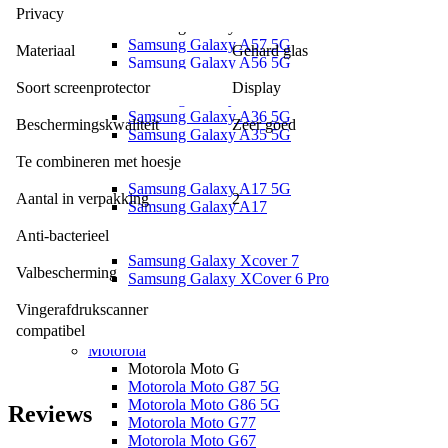
Samsung Galaxy S24 FE
Privacy
Samsung Galaxy A
Samsung Galaxy A57 5G
Materiaal
Gehard glas
Samsung Galaxy A56 5G
Samsung Galaxy A55 5G
Soort screenprotector
Display
Samsung Galaxy A37 5G
Samsung Galaxy A36 5G
Beschermingskwaliteit
Zeer goed
Samsung Galaxy A35 5G
Samsung Galaxy A27 5G
Te combineren met hoesje
Samsung Galaxy A26 5G
Samsung Galaxy A17 5G
Aantal in verpakking
2
Samsung Galaxy A17
Samsung Galaxy A16
Anti-bacterieel
Samsung Galaxy X
Samsung Galaxy Xcover 7
Valbescherming
Samsung Galaxy XCover 6 Pro
OnePlus
Vingerafdrukscanner 
OnePlus Nord
compatibel
OnePlus Nord 5
Motorola
Motorola Moto G
Motorola Moto G87 5G
Motorola Moto G86 5G
Reviews
Motorola Moto G77
Motorola Moto G67