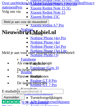
Over ons
Werken bij Mobiel.nl
Algemene voorwaarden
Privacy
Xiaomi Redmi Note 15 Pro 5G
statement
Pers
Xiaomi Redmi Note 15 5G
Volg ons via
Xiaomi Redmi Note 15
Xiaomi Redmi 15C
Overige
Meld je aan voor de nieuwsbrief
Xiaomi Redmi A7 Pro
Nothing
Nieuwsbrief Mobiel.nl
Nothing
Nothing Phone (4a) Pro
Nothing Phone (4a)
Nothing Phone (3a) Pro
Nothing Phone (3a) Lite
Meld je aan voor onze maandelijkse nieuwsbrief:
Nothing Phone (3)
Fairphone
Als eerste op de hoogte
Fairphone
Fairphone (Gen. 6)
De beste aanbiedingen
Realme
Realme
Nieuwe smartphones
Realme GT 8 Pro
De laatste nieuwtjes
Realme GT 7 Pro
Keuzehulp
E-mailadres
Toestelvergelijkingen
Toestelvergelijkingen
Aanmelden
Alle Toestelvergelijkingen
9
/10 op Trustpilot