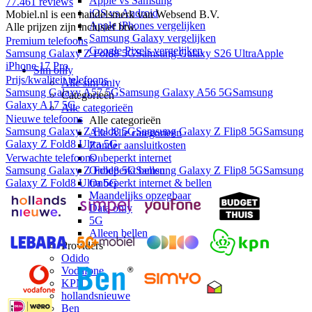
Apple vs Samsung
77.461
reviews
iOS vs Android
Mobiel.nl is een handelsmerk van Websend B.V.
Apple iPhones vergelijken
Alle prijzen zijn inclusief btw.
Samsung Galaxy vergelijken
Premium telefoons
Google Pixels vergelijken
Samsung Galaxy Z Fold8 5G
Samsung Galaxy S26 Ultra
Apple
iPhone 17 Pro
Sim only
Prijs/kwaliteit telefoons
Alle sim only
Samsung Galaxy A57 5G
Samsung Galaxy A56 5G
Samsung
Categorieën
Galaxy A17 5G
Alle categorieën
Nieuwe telefoons
Alle categorieën
Samsung Galaxy Z Fold8 5G
Samsung Galaxy Z Flip8 5G
Samsung
Alle Alle categorieën
Galaxy Z Fold8 Ultra 5G
Zonder aansluitkosten
Onbeperkt internet
Verwachte telefoons
Onbeperkt bellen
Samsung Galaxy Z Fold8 5G
Samsung Galaxy Z Flip8 5G
Samsung
Onbeperkt internet & bellen
Galaxy Z Fold8 Ultra 5G
Maandelijks opzegbaar
Data only
5G
Alleen bellen
Providers
Odido
Vodafone
KPN
hollandsnieuwe
Ben