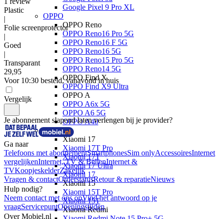
1
review
Google Pixel 9 Pro XL
Plastic
OPPO
|
OPPO Reno
Folie screenprotector
OPPO Reno16 Pro 5G
|
OPPO Reno16 F 5G
Goed
OPPO Reno16 5G
|
OPPO Reno15 Pro 5G
Transparant
OPPO Reno14 5G
29
,
95
OPPO Find X
Voor 10:30 besteld, vanavond in huis
OPPO Find X9 Ultra
OPPO A
Vergelijk
OPPO A6x 5G
OPPO A6 5G
Je abonnement slapend laten verlengen bij je provider?
OPPO A40
Xiaomi
Xiaomi 17
Ga naar
Xiaomi 17T Pro
Telefoons met abonnement
Smartphones
Sim only
Accessoires
Internet
Xiaomi 17T
vergelijken
Internet, TV & Bellen
Internet &
Xiaomi 17 Ultra
TV
Koopjeskelder
Zakelijk
Xiaomi 17
Vragen & contact
Orderstatus
Retour & reparatie
Nieuws
Xiaomi 15
Hulp nodig?
Xiaomi 15T Pro
Neem contact met ons op
Vind het antwoord op je
Xiaomi 15T
vraag
Servicepunt
Openingstijden
Xiaomi Redmi
Over Mobiel.nl
Xiaomi Redmi Note 15 Pro+ 5G