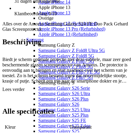
31 dagen
omruilgarantie
Apple iPhone 14
Apple iPhone 13
Apple iPhone 13
Klantbeoordeling
9
/10
Overige
Apple iPhone 15 (Refurbished)
Alles over de
Amorus Samsung Galaxy S24 FE Duo Pack Gehard
Apple iPhone 13 Pro (Refurbished)
Glas Screenprotector
Apple iPhone 13 (Refurbished)
Samsung
Beschrijving
Samsung Galaxy Z
Samsung Galaxy Z Fold8 Ultra 5G
Samsung Galaxy Z Fold8 5G
Biedt je scherm optimale protectie met deze subtiele, maar zeer goed
Samsung Galaxy Z Fold7 5G
beschermende glazen screenprotector van Amorus. De protector is
Samsung Galaxy Z Flip8 5G
eenvoudig aan te brengen en sluit naadloos over het scherm van je
Samsung Galaxy Z Flip7 FE 5G
toestel. Zo is het scherm bestand tegen dat onvermijdelijke stootje,
Samsung Galaxy Z Flip7 5G
krasje of putje. Scheelt een trip naar de smartphone dokter en je
Samsung Galaxy S
behoudt de inruilwaarde van je toestel.
Samsung Galaxy S26 Serie
Lees verder
Samsung Galaxy S26 Ultra
Samsung Galaxy S26 Plus
Samsung Galaxy S26
Samsung Galaxy S25 Ultra
Alle
specificaties
Samsung Galaxy S25 Plus
Samsung Galaxy S25 FE
Samsung Galaxy S25 Edge
Kleur
Transparant
Samsung Galaxy S25