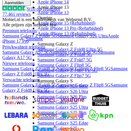
Apple iPhone 14
Aanmelden
Apple iPhone 13
9
/10 op Trustpilot
Apple iPhone 13
77.461
reviews
Overige
Mobiel.nl is een handelsmerk van Websend B.V.
Apple iPhone 15 (Refurbished)
Alle prijzen zijn inclusief btw.
Apple iPhone 13 Pro (Refurbished)
Premium telefoons
Apple iPhone 13 (Refurbished)
Samsung Galaxy Z Fold8 5G
Samsung Galaxy S26 Ultra
Apple
Samsung
iPhone 17 Pro
Samsung Galaxy Z
Prijs/kwaliteit telefoons
Samsung Galaxy Z Fold8 Ultra 5G
Samsung Galaxy A57 5G
Samsung Galaxy A56 5G
Samsung
Samsung Galaxy Z Fold8 5G
Galaxy A17 5G
Samsung Galaxy Z Fold7 5G
Nieuwe telefoons
Samsung Galaxy Z Flip8 5G
Samsung Galaxy Z Fold8 5G
Samsung Galaxy Z Flip8 5G
Samsung
Samsung Galaxy Z Flip7 FE 5G
Galaxy Z Fold8 Ultra 5G
Samsung Galaxy Z Flip7 5G
Verwachte telefoons
Samsung Galaxy S
Samsung Galaxy Z Fold8 5G
Samsung Galaxy Z Flip8 5G
Samsung
Samsung Galaxy S26 Serie
Galaxy Z Fold8 Ultra 5G
Samsung Galaxy S26 Ultra
Samsung Galaxy S26 Plus
Samsung Galaxy S26
Samsung Galaxy S25 Ultra
Samsung Galaxy S25 Plus
Samsung Galaxy S25 FE
Samsung Galaxy S25 Edge
Samsung Galaxy S25