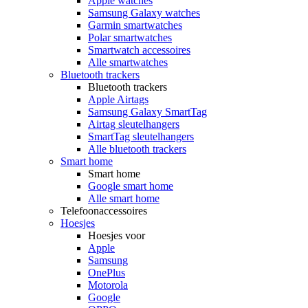
Apple watches
Samsung Galaxy watches
Garmin smartwatches
Polar smartwatches
Smartwatch accessoires
Alle smartwatches
Bluetooth trackers
Bluetooth trackers
Apple Airtags
Samsung Galaxy SmartTag
Airtag sleutelhangers
SmartTag sleutelhangers
Alle bluetooth trackers
Smart home
Smart home
Google smart home
Alle smart home
Telefoonaccessoires
Hoesjes
Hoesjes voor
Apple
Samsung
OnePlus
Motorola
Google