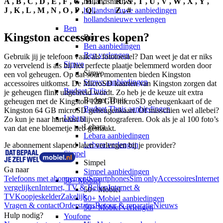
A
,
B
,
C
,
D
,
E
,
F
,
G
,
hollandsnieuwe
H
,
I
,
R
,
S
,
T
,
U
,
V
,
W
,
X
,
Y
,
J
,
K
,
L
,
M
,
N
,
O
,
P
,
hollandsnieuwe aanbiedingen
Q
,
Z
,
#
hollandsnieuwe verlengen
Ben
Kingston accessoires kopen?
Ben
Ben aanbiedingen
Ben verlengen
Gebruik jij je telefoon vaak als fototoestel? Dan weet je dat er niks 
Simyo
zo vervelend is als bij het perfecte plaatje belemmerd worden door 
Simyo
een vol geheugen. Op dat soort momenten bieden Kingston 
Simyo aanbiedingen
accessoires uitkomst. De MicroSD kaarten van Kingston zorgen dat 
Budget Thuis
je geheugen flink uitgebreid wordt. Zo heb je de keuze uit extra 
Budget Thuis
geheugen met de Kingston 128 GB microSD geheugenkaart of de 
Budget Thuis aanbiedingen
Kingston 64 GB microSD geheugenkaart. Of misschien wel allebei? 
Lebara
Zo kun je naar hartelust blijven fotograferen. Ook als je al 100 foto’s 
Lebara
van dat ene bloemetje heb gemaakt. 
Lebara aanbiedingen
Lebara verlengen
Je abonnement slapend laten verlengen bij je provider?
Simpel
Simpel
Ga naar
Simpel aanbiedingen
Telefoons met abonnement
Smartphones
Sim only
Accessoires
Internet
50+ Mobiel
vergelijken
Internet, TV & Bellen
Internet &
50+ Mobiel
TV
Koopjeskelder
Zakelijk
50+ Mobiel aanbiedingen
Vragen & contact
Orderstatus
Retour & reparatie
Nieuws
50+ Mobiel verlengen
Hulp nodig?
Youfone