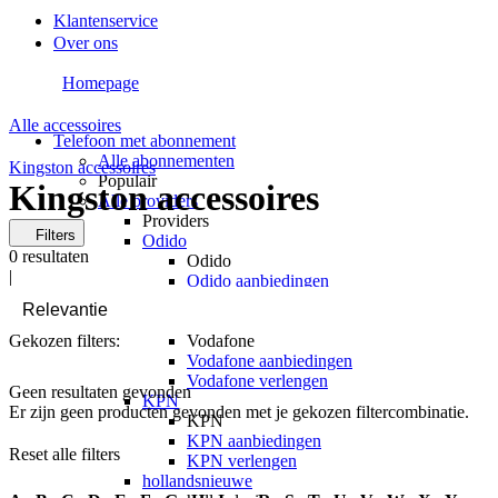
Klantenservice
Over ons
Homepage
Alle accessoires
Telefoon met abonnement
Alle abonnementen
Kingston accessoires
Populair
Kingston accessoires
Alle providers
Providers
Filters
Odido
0
resultaten
Odido
|
Odido aanbiedingen
Odido verlengen
Vodafone
Gekozen filters:
Vodafone
Vodafone aanbiedingen
Vodafone verlengen
Geen resultaten gevonden
KPN
Er zijn geen producten gevonden met je gekozen filtercombinatie.
KPN
KPN aanbiedingen
Reset alle filters
KPN verlengen
hollandsnieuwe