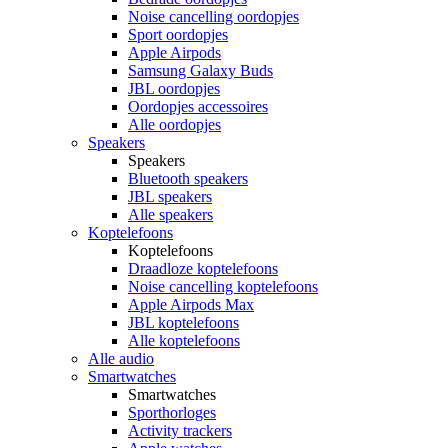
Noise cancelling oordopjes
Sport oordopjes
Apple Airpods
Samsung Galaxy Buds
JBL oordopjes
Oordopjes accessoires
Alle oordopjes
Speakers
Speakers
Bluetooth speakers
JBL speakers
Alle speakers
Koptelefoons
Koptelefoons
Draadloze koptelefoons
Noise cancelling koptelefoons
Apple Airpods Max
JBL koptelefoons
Alle koptelefoons
Alle audio
Smartwatches
Smartwatches
Sporthorloges
Activity trackers