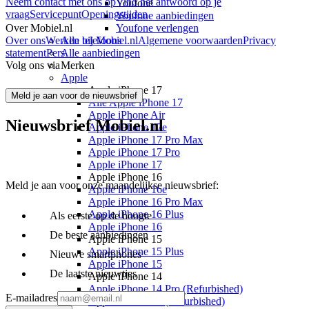
Neem contact met ons op
Vind het antwoord op je
Youfone
vraag
Servicepunt
Openingstijden
Youfone aanbiedingen
Over Mobiel.nl
Youfone verlengen
Over ons
Werken bij Mobiel.nl
Alle telefoons
Algemene voorwaarden
Privacy
statement
Pers
Alle aanbiedingen
Volg ons via
Merken
Apple
Apple iPhone 17
Meld je aan voor de nieuwsbrief
Alle Apple iPhone 17
Apple iPhone Air
Nieuwsbrief Mobiel.nl
Apple iPhone 17e
Apple iPhone 17 Pro Max
Apple iPhone 17 Pro
Apple iPhone 17
Apple iPhone 16
Meld je aan voor onze maandelijkse nieuwsbrief:
Apple iPhone 16e
Apple iPhone 16 Pro Max
Apple iPhone 16 Plus
Als eerste op de hoogte
Apple iPhone 16
De beste aanbiedingen
Apple iPhone 15
Apple iPhone 15 Plus
Nieuwe smartphones
Apple iPhone 15
De laatste nieuwtjes
Apple iPhone 14
Apple iPhone 14 Pro (Refurbished)
E-mailadres
Apple iPhone 14 (Refurbished)