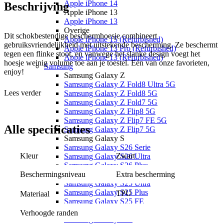
Apple iPhone 14
Beschrijving
Apple iPhone 13
Apple iPhone 13
Overige
Dit schokbestendige beschermhoesje combineert
Apple iPhone 15 (Refurbished)
gebruiksvriendelijkheid met uitstekende bescherming. Ze beschermt
Apple iPhone 13 Pro (Refurbished)
tegen een flinke stoot, en vanwege het slanke design voegt het
Apple iPhone 13 (Refurbished)
hoesje weinig volume toe aan je toestel. Eén van onze favorieten,
Samsung
enjoy!
Samsung Galaxy Z
Samsung Galaxy Z Fold8 Ultra 5G
Lees verder
Samsung Galaxy Z Fold8 5G
Samsung Galaxy Z Fold7 5G
Samsung Galaxy Z Flip8 5G
Samsung Galaxy Z Flip7 FE 5G
Alle
specificaties
Samsung Galaxy Z Flip7 5G
Samsung Galaxy S
Samsung Galaxy S26 Serie
Kleur
Zwart
Samsung Galaxy S26 Ultra
Samsung Galaxy S26 Plus
Samsung Galaxy S26
Beschermingsniveau
Extra bescherming
Samsung Galaxy S25 Ultra
Samsung Galaxy S25 Plus
TPU
Materiaal
Samsung Galaxy S25 FE
Samsung Galaxy S25 Edge
Verhoogde randen
Samsung Galaxy S25