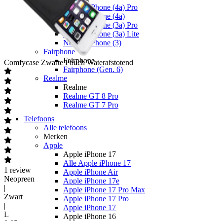
Nothing Phone (4a) Pro
Nothing Phone (4a)
Nothing Phone (3a) Pro
Nothing Phone (3a) Lite
Nothing Phone (3)
Fairphone
Fairphone
Comfycase
Zwarte Pouch Waterafstotend
Fairphone (Gen. 6)
Realme
Realme
Realme GT 8 Pro
Realme GT 7 Pro
Telefoons
Alle telefoons
Merken
Apple
Apple iPhone 17
Alle Apple iPhone 17
1
review
Apple iPhone Air
Neopreen
Apple iPhone 17e
|
Apple iPhone 17 Pro Max
Zwart
Apple iPhone 17 Pro
|
Apple iPhone 17
L
Apple iPhone 16