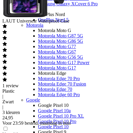
Samsung Galaxy XCover 6 Pro
OnePlus
OnePlus Nord
OnePlus Nord 5
LAUT
Universele Waterproof Case
Motorola
Motorola Moto G
Motorola Moto G87 5G
Motorola Moto G86 5G
Motorola Moto G77
Motorola Moto G67
Motorola Moto G56 5G
Motorola Moto G17 Power
Motorola Moto G17
Motorola Edge
Motorola Edge 70 Pro
Motorola Edge 70 Fusion
1
review
Motorola Edge 70
Plastic
Motorola Edge 60 Pro
|
Google
Zwart
Google Pixel 10
|
Google Pixel 10a
3 kleuren
Google Pixel 10 Pro XL
24
,
95
Google Pixel 10 Pro
Voor 23:59 besteld, maandag in huis
Google Pixel 10
Google Pixel 9