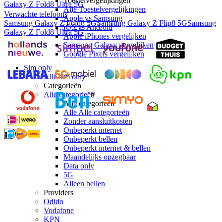
Toestelvergelijkingen
Galaxy Z Fold8 Ultra 5G
Alle Toestelvergelijkingen
Verwachte telefoons
Apple vs Samsung
Samsung Galaxy Z Fold8 5G
Samsung Galaxy Z Flip8 5G
Samsung
iOS vs Android
Galaxy Z Fold8 Ultra 5G
Apple iPhones vergelijken
Samsung Galaxy vergelijken
Google Pixels vergelijken
Sim only
Alle sim only
Categorieën
Alle categorieën
Alle categorieën
Alle Alle categorieën
Zonder aansluitkosten
Onbeperkt internet
Onbeperkt bellen
Onbeperkt internet & bellen
Maandelijks opzegbaar
Data only
5G
Alleen bellen
Providers
Odido
Vodafone
KPN