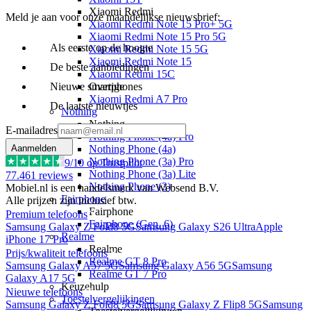
Xiaomi Redmi
Meld je aan voor onze maandelijkse nieuwsbrief:
Xiaomi Redmi Note 15 Pro+ 5G
Xiaomi Redmi Note 15 Pro 5G
Als eerste op de hoogte
Xiaomi Redmi Note 15 5G
Xiaomi Redmi Note 15
De beste aanbiedingen
Xiaomi Redmi 15C
Overige
Nieuwe smartphones
Xiaomi Redmi A7 Pro
De laatste nieuwtjes
Nothing
Nothing
E-mailadres
Nothing Phone (4a) Pro
Nothing Phone (4a)
Aanmelden
Nothing Phone (3a) Pro
9
/10 op Trustpilot
Nothing Phone (3a) Lite
77.461
reviews
Nothing Phone (3)
Mobiel.nl is een handelsmerk van Websend B.V.
Fairphone
Alle prijzen zijn inclusief btw.
Fairphone
Premium telefoons
Fairphone (Gen. 6)
Samsung Galaxy Z Fold8 5G
Samsung Galaxy S26 Ultra
Apple
Realme
iPhone 17 Pro
Realme
Prijs/kwaliteit telefoons
Realme GT 8 Pro
Samsung Galaxy A57 5G
Samsung Galaxy A56 5G
Samsung
Realme GT 7 Pro
Galaxy A17 5G
Keuzehulp
Nieuwe telefoons
Toestelvergelijkingen
Samsung Galaxy Z Fold8 5G
Samsung Galaxy Z Flip8 5G
Samsung