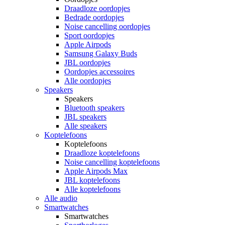
Draadloze oordopjes
Bedrade oordopjes
Noise cancelling oordopjes
Sport oordopjes
Apple Airpods
Samsung Galaxy Buds
JBL oordopjes
Oordopjes accessoires
Alle oordopjes
Speakers
Speakers
Bluetooth speakers
JBL speakers
Alle speakers
Koptelefoons
Koptelefoons
Draadloze koptelefoons
Noise cancelling koptelefoons
Apple Airpods Max
JBL koptelefoons
Alle koptelefoons
Alle audio
Smartwatches
Smartwatches