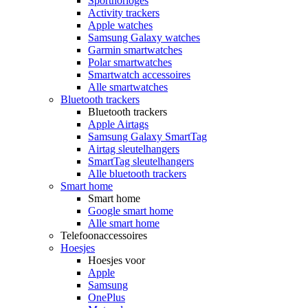
Sporthorloges
Activity trackers
Apple watches
Samsung Galaxy watches
Garmin smartwatches
Polar smartwatches
Smartwatch accessoires
Alle smartwatches
Bluetooth trackers
Bluetooth trackers
Apple Airtags
Samsung Galaxy SmartTag
Airtag sleutelhangers
SmartTag sleutelhangers
Alle bluetooth trackers
Smart home
Smart home
Google smart home
Alle smart home
Telefoonaccessoires
Hoesjes
Hoesjes voor
Apple
Samsung
OnePlus