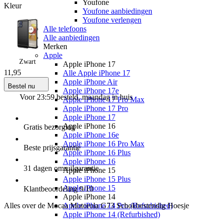
Youfone
Kleur
Youfone aanbiedingen
Youfone verlengen
Alle telefoons
Alle aanbiedingen
Merken
Apple
Zwart
Apple iPhone 17
11
,
95
Alle Apple iPhone 17
Apple iPhone Air
Bestel nu
Apple iPhone 17e
Voor 23:59 besteld, maandag in huis
Apple iPhone 17 Pro Max
Apple iPhone 17 Pro
Apple iPhone 17
Apple iPhone 16
Gratis
bezorging
Apple iPhone 16e
Apple iPhone 16 Pro Max
Beste
prijsgarantie
Apple iPhone 16 Plus
Apple iPhone 16
31 dagen
omruilgarantie
Apple iPhone 15
Apple iPhone 15 Plus
Apple iPhone 15
Klantbeoordeling
9
/10
Apple iPhone 14
Alles over de
Mocaa Motorola G73 Schokbestendig Hoesje
Apple iPhone 14 Pro (Refurbished)
Apple iPhone 14 (Refurbished)