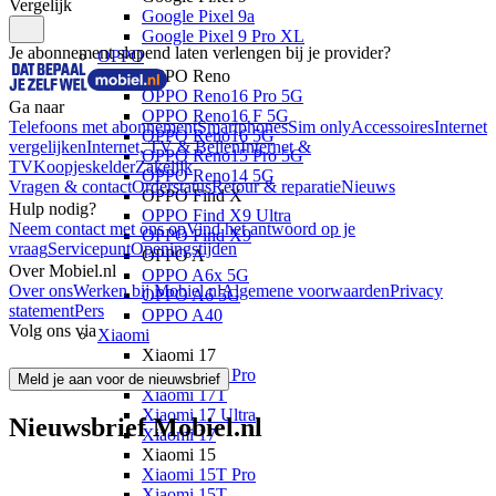
Vergelijk
Google Pixel 9a
Google Pixel 9 Pro XL
Je abonnement slapend laten verlengen bij je provider?
OPPO
OPPO Reno
OPPO Reno16 Pro 5G
Ga naar
OPPO Reno16 F 5G
Telefoons met abonnement
Smartphones
Sim only
Accessoires
Internet
OPPO Reno16 5G
vergelijken
Internet, TV & Bellen
Internet &
OPPO Reno15 Pro 5G
TV
Koopjeskelder
Zakelijk
OPPO Reno14 5G
Vragen & contact
Orderstatus
Retour & reparatie
Nieuws
OPPO Find X
Hulp nodig?
OPPO Find X9 Ultra
Neem contact met ons op
Vind het antwoord op je
OPPO Find X9
vraag
Servicepunt
Openingstijden
OPPO A
Over Mobiel.nl
OPPO A6x 5G
Over ons
Werken bij Mobiel.nl
Algemene voorwaarden
Privacy
OPPO A6 5G
statement
Pers
OPPO A40
Volg ons via
Xiaomi
Xiaomi 17
Xiaomi 17T Pro
Meld je aan voor de nieuwsbrief
Xiaomi 17T
Xiaomi 17 Ultra
Nieuwsbrief Mobiel.nl
Xiaomi 17
Xiaomi 15
Xiaomi 15T Pro
Xiaomi 15T