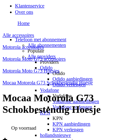
Klantenservice
Over ons
Home
Alle accessoires
Telefoon met abonnement
Alle abonnementen
Motorola accessoires
Populair
Alle providers
Motorola Moto G73 accessoires
Providers
Odido
Motorola Moto G73 Hoesjes
Odido
Odido aanbiedingen
Mocaa Motorola G73 Schokbestendig Hoesje
Odido verlengen
Vodafone
Mocaa Motorola G73
Vodafone
Vodafone aanbiedingen
Schokbestendig Hoesje
Vodafone verlengen
KPN
KPN
KPN aanbiedingen
Op voorraad
KPN verlengen
hollandsnieuwe