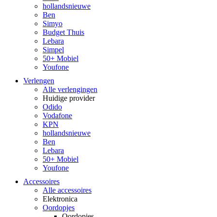
hollandsnieuwe
Ben
Simyo
Budget Thuis
Lebara
Simpel
50+ Mobiel
Youfone
Verlengen
Alle verlengingen
Huidige provider
Odido
Vodafone
KPN
hollandsnieuwe
Ben
Lebara
50+ Mobiel
Youfone
Accessoires
Alle accessoires
Elektronica
Oordopjes
Oordopjes