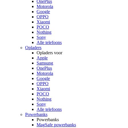
OnePlus
Motorola
Google
OPPO
Xiaomi
POCO
Nothing
Sony
Alle telefoons
Opladers
Opladers voor
Apple
Samsung
OnePlus
Motorola
Google
OPPO
Xiaomi
POCO
Nothing
Sony
Alle telefoons
Powerbanks
Powerbanks
MagSafe powerbanks