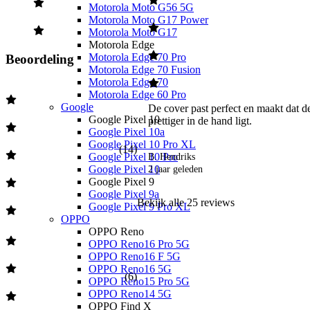
Motorola Moto G56 5G
Motorola Moto G17 Power
Motorola Moto G17
Motorola Edge
Motorola Edge 70 Pro
Beoordeling
Motorola Edge 70 Fusion
Motorola Edge 70
Motorola Edge 60 Pro
Google
De cover past perfect en maakt dat de
Google Pixel 10
prettiger in de hand ligt. 
Google Pixel 10a
Google Pixel 10 Pro XL
(
14
)
Google Pixel 10 Pro
B. Hendriks
Google Pixel 10
2 jaar geleden
Google Pixel 9
Google Pixel 9a
Bekijk alle
25
reviews
Google Pixel 9 Pro XL
OPPO
OPPO Reno
OPPO Reno16 Pro 5G
OPPO Reno16 F 5G
OPPO Reno16 5G
(
6
)
OPPO Reno15 Pro 5G
OPPO Reno14 5G
OPPO Find X