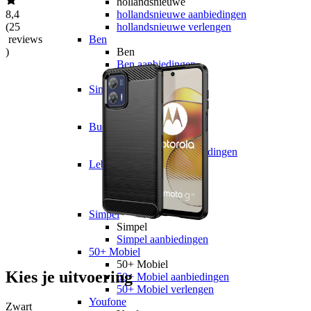
hollandsnieuwe
8,4
hollandsnieuwe aanbiedingen
(
25
hollandsnieuwe verlengen
reviews
Ben
)
Ben
Ben aanbiedingen
Ben verlengen
Simyo
Simyo
Simyo aanbiedingen
Budget Thuis
Budget Thuis
Budget Thuis aanbiedingen
Lebara
Lebara
Lebara aanbiedingen
Lebara verlengen
Simpel
Simpel
Simpel aanbiedingen
50+ Mobiel
50+ Mobiel
Kies je uitvoering
50+ Mobiel aanbiedingen
50+ Mobiel verlengen
Youfone
Zwart