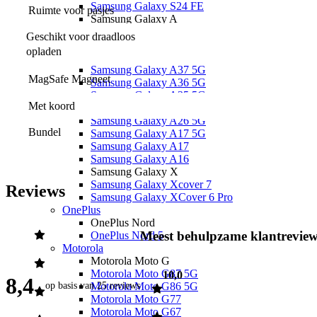
Samsung Galaxy S24 FE
Ruimte voor pasjes
Samsung Galaxy A
Samsung Galaxy A57 5G
Geschikt voor draadloos 
Samsung Galaxy A56 5G
opladen
Samsung Galaxy A55 5G
Samsung Galaxy A37 5G
MagSafe Magneet
Samsung Galaxy A36 5G
Samsung Galaxy A35 5G
Met koord
Samsung Galaxy A27 5G
Samsung Galaxy A26 5G
Bundel
Samsung Galaxy A17 5G
Samsung Galaxy A17
Samsung Galaxy A16
Samsung Galaxy X
Samsung Galaxy Xcover 7
Reviews
Samsung Galaxy XCover 6 Pro
OnePlus
OnePlus Nord
Meest behulpzame klantrevie
OnePlus Nord 5
Motorola
Motorola Moto G
Motorola Moto G87 5G
10,0
8,4
Motorola Moto G86 5G
op basis van
25 reviews
Motorola Moto G77
Motorola Moto G67