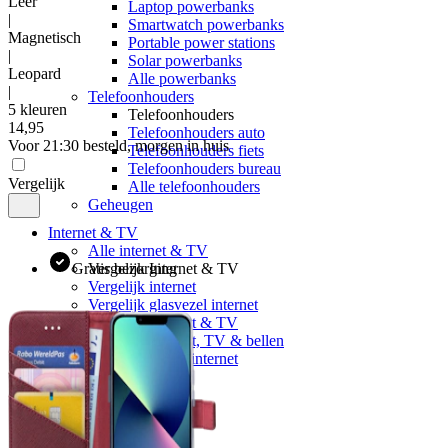
Leer
Laptop powerbanks
|
Smartwatch powerbanks
Magnetisch
Portable power stations
|
Solar powerbanks
Leopard
Alle powerbanks
|
Telefoonhouders
5 kleuren
Telefoonhouders
14
,
95
Telefoonhouders auto
Voor 21:30 besteld, morgen in huis
Telefoonhouders fiets
Telefoonhouders bureau
Vergelijk
Alle telefoonhouders
Geheugen
Internet & TV
Alle internet & TV
Gratis bezorging
Vergelijk Internet & TV
Vergelijk internet
Vergelijk glasvezel internet
Vergelijk internet & TV
Vergelijk internet, TV & bellen
5G Klik&Klaar internet
Providers
KPN
Ziggo
Odido