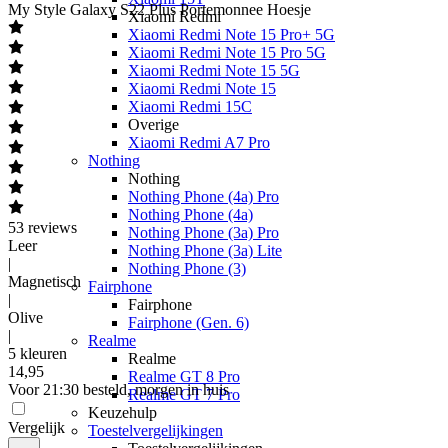
My Style
Galaxy S22 Plus Portemonnee Hoesje
Xiaomi Redmi
Xiaomi Redmi Note 15 Pro+ 5G
Xiaomi Redmi Note 15 Pro 5G
Xiaomi Redmi Note 15 5G
Xiaomi Redmi Note 15
Xiaomi Redmi 15C
Overige
Xiaomi Redmi A7 Pro
Nothing
Nothing
Nothing Phone (4a) Pro
Nothing Phone (4a)
53
reviews
Nothing Phone (3a) Pro
Leer
Nothing Phone (3a) Lite
|
Nothing Phone (3)
Magnetisch
Fairphone
|
Fairphone
Olive
Fairphone (Gen. 6)
|
Realme
5 kleuren
Realme
14
,
95
Realme GT 8 Pro
Voor 21:30 besteld, morgen in huis
Realme GT 7 Pro
Keuzehulp
Vergelijk
Toestelvergelijkingen