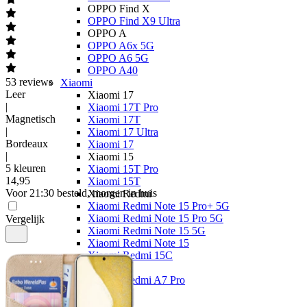
OPPO Find X
OPPO Find X9 Ultra
OPPO A
OPPO A6x 5G
OPPO A6 5G
OPPO A40
53
reviews
Xiaomi
Leer
Xiaomi 17
|
Xiaomi 17T Pro
Magnetisch
Xiaomi 17T
|
Xiaomi 17 Ultra
Bordeaux
Xiaomi 17
|
Xiaomi 15
5 kleuren
Xiaomi 15T Pro
14
,
95
Xiaomi 15T
Voor 21:30 besteld, morgen in huis
Xiaomi Redmi
Xiaomi Redmi Note 15 Pro+ 5G
Xiaomi Redmi Note 15 Pro 5G
Vergelijk
Xiaomi Redmi Note 15 5G
Xiaomi Redmi Note 15
Xiaomi Redmi 15C
Overige
Xiaomi Redmi A7 Pro
Nothing
Nothing