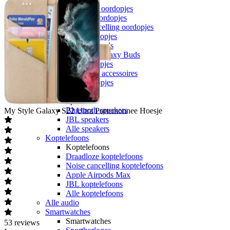
Draadloze oordopjes
Bedrade oordopjes
Noise cancelling oordopjes
Sport oordopjes
Apple Airpods
Samsung Galaxy Buds
JBL oordopjes
Oordopjes accessoires
Alle oordopjes
Speakers
Speakers
Bluetooth speakers
My Style
Galaxy S22 Ultra Portemonnee Hoesje
JBL speakers
Alle speakers
Koptelefoons
Koptelefoons
Draadloze koptelefoons
Noise cancelling koptelefoons
Apple Airpods Max
JBL koptelefoons
Alle koptelefoons
Alle audio
Smartwatches
Smartwatches
53
reviews