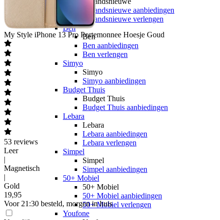
hollandsnieuwe
hollandsnieuwe aanbiedingen
hollandsnieuwe verlengen
Ben
My Style
iPhone 13 Pro Portemonnee Hoesje Goud
Ben
Ben aanbiedingen
Ben verlengen
Simyo
Simyo
Simyo aanbiedingen
Budget Thuis
Budget Thuis
Budget Thuis aanbiedingen
Lebara
Lebara
Lebara aanbiedingen
53
reviews
Lebara verlengen
Leer
Simpel
|
Simpel
Magnetisch
Simpel aanbiedingen
|
50+ Mobiel
Gold
50+ Mobiel
19
,
95
50+ Mobiel aanbiedingen
Voor 21:30 besteld, morgen in huis
50+ Mobiel verlengen
Youfone