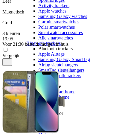
Sporthorloges
Leer
Activity trackers
|
Apple watches
Magnetisch
Samsung Galaxy watches
|
Garmin smartwatches
Gold
Polar smartwatches
|
Smartwatch accessoires
3 kleuren
Alle smartwatches
19
,
95
Bluetooth trackers
Voor 21:30 besteld, morgen in huis
Bluetooth trackers
Apple Airtags
Vergelijk
Samsung Galaxy SmartTag
Airtag sleutelhangers
SmartTag sleutelhangers
Alle bluetooth trackers
Smart home
Smart home
Google smart home
Alle smart home
Telefoonaccessoires
Hoesjes
Hoesjes voor
Apple
Samsung
OnePlus