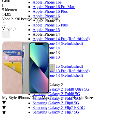
Gold
Apple iPhone 16e
|
Apple iPhone 16 Pro Max
5 kleuren
Apple iPhone 16 Plus
14
,
95
Apple iPhone 16
Voor 21:30 besteld, morgen in huis
Apple iPhone 15
Apple iPhone 15 Plus
Vergelijk
Apple iPhone 15
Apple iPhone 14
Apple iPhone 14 Pro (Refurbished)
Apple iPhone 14 (Refurbished)
Apple iPhone 14
Apple iPhone 13
Apple iPhone 13
Overige
Apple iPhone 15 (Refurbished)
Apple iPhone 13 Pro (Refurbished)
Apple iPhone 13 (Refurbished)
Samsung
Samsung Galaxy Z
Samsung Galaxy Z Fold8 Ultra 5G
Samsung Galaxy Z Fold8 5G
My Style
iPhone 13 Pro Max Portemonnee Hoesje Roze
Samsung Galaxy Z Fold7 5G
Samsung Galaxy Z Flip8 5G
Samsung Galaxy Z Flip7 FE 5G
Samsung Galaxy Z Flip7 5G