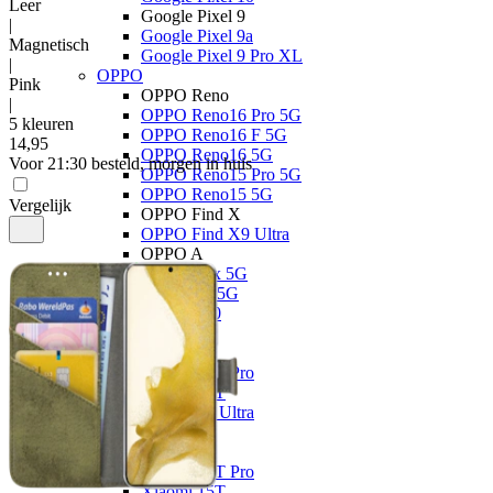
Leer
Google Pixel 9
|
Google Pixel 9a
Magnetisch
Google Pixel 9 Pro XL
|
OPPO
Pink
OPPO Reno
|
OPPO Reno16 Pro 5G
5 kleuren
OPPO Reno16 F 5G
14
,
95
OPPO Reno16 5G
Voor 21:30 besteld, morgen in huis
OPPO Reno15 Pro 5G
OPPO Reno15 5G
Vergelijk
OPPO Find X
OPPO Find X9 Ultra
OPPO A
OPPO A6x 5G
OPPO A6 5G
OPPO A40
Xiaomi
Xiaomi 17
Xiaomi 17T Pro
Xiaomi 17T
Xiaomi 17 Ultra
Xiaomi 17
Xiaomi 15
Xiaomi 15T Pro
Xiaomi 15T