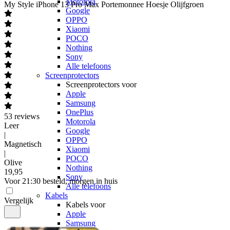
Motorola
My Style
iPhone 13 Pro Max Portemonnee Hoesje Olijfgroen
Google
OPPO
Xiaomi
POCO
Nothing
Sony
Alle telefoons
Screenprotectors
Screenprotectors voor
Apple
Samsung
OnePlus
53
reviews
Motorola
Leer
Google
|
OPPO
Magnetisch
Xiaomi
|
POCO
Olive
Nothing
19
,
95
Sony
Voor 21:30 besteld, morgen in huis
Alle telefoons
Kabels
Vergelijk
Kabels voor
Apple
Samsung