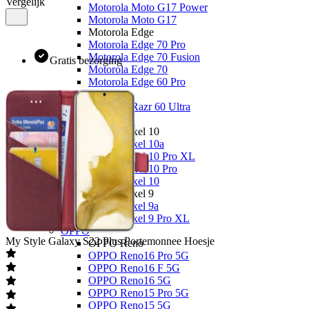
Vergelijk
Motorola Moto G17 Power
Motorola Moto G17
Motorola Edge
Motorola Edge 70 Pro
Motorola Edge 70 Fusion
Gratis bezorging
Motorola Edge 70
Motorola Edge 60 Pro
Overige
Motorola Razr 60 Ultra
Google
Google Pixel 10
Google Pixel 10a
Google Pixel 10 Pro XL
Google Pixel 10 Pro
Google Pixel 10
Google Pixel 9
Google Pixel 9a
Google Pixel 9 Pro XL
OPPO
My Style
Galaxy S22 Plus Portemonnee Hoesje
OPPO Reno
OPPO Reno16 Pro 5G
OPPO Reno16 F 5G
OPPO Reno16 5G
OPPO Reno15 Pro 5G
OPPO Reno15 5G