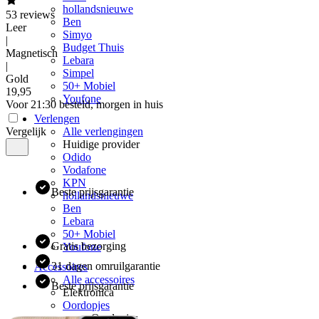
hollandsnieuwe
53
reviews
Ben
Leer
Simyo
|
Budget Thuis
Magnetisch
Lebara
|
Simpel
Gold
50+ Mobiel
19
,
95
Youfone
Voor 21:30 besteld, morgen in huis
Verlengen
Vergelijk
Alle verlengingen
Huidige provider
Odido
Vodafone
KPN
Beste prijsgarantie
hollandsnieuwe
Ben
Lebara
50+ Mobiel
Gratis bezorging
Youfone
31 dagen omruilgarantie
Accessoires
Alle accessoires
Beste prijsgarantie
Elektronica
Oordopjes
Oordopjes