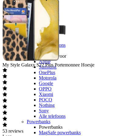
OnePlus
Motorola
Google
OPPO
Xiaomi
POCO
Nothing
Sony
Alle telefoons
Opladers
Opladers voor
Apple
My Style
Galaxy S22 Plus Portemonnee Hoesje
Samsung
OnePlus
Motorola
Google
OPPO
Xiaomi
POCO
Nothing
Sony
Alle telefoons
Powerbanks
Powerbanks
53
reviews
MagSafe powerbanks