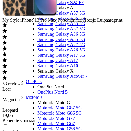
Samsung Galaxy S24 FE
Samsung Galaxy A
Samsung Galaxy A57 5G
Samsung Galaxy A56 5G
My Style
iPhone 13 Pro Max Portemonnee Hoesje Luipaardprint
Samsung Galaxy A55 5G
Samsung Galaxy A37 5G
Samsung Galaxy A36 5G
Samsung Galaxy A35 5G
Samsung Galaxy A27 5G
Samsung Galaxy A26 5G
Samsung Galaxy A17 5G
Samsung Galaxy A17
Samsung Galaxy A16
Samsung Galaxy X
Samsung Galaxy Xcover 7
OnePlus
53
reviews
OnePlus Nord
Leer
OnePlus Nord 5
|
Motorola
Magnetisch
Motorola Moto G
|
Motorola Moto G87 5G
Leopard
Motorola Moto G86 5G
19
,
95
Motorola Moto G77
Beperkte voorraad
Motorola Moto G67
Motorola Moto G56 5G