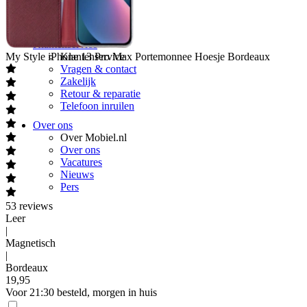
Youfone
Budget Thuis
Delta
Klantenservice
My Style
iPhone 13 Pro Max Portemonnee Hoesje Bordeaux
Klantenservice
Vragen & contact
Zakelijk
Retour & reparatie
Telefoon inruilen
Over ons
Over Mobiel.nl
Over ons
Vacatures
Nieuws
Pers
53
reviews
Leer
|
Magnetisch
|
Bordeaux
19
,
95
Voor 21:30 besteld, morgen in huis