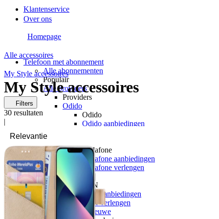
Klantenservice
Over ons
Homepage
Alle accessoires
Telefoon met abonnement
Alle abonnementen
My Style accessoires
Populair
My Style accessoires
Alle providers
Providers
Filters
Odido
30
resultaten
Odido
|
Odido aanbiedingen
Odido verlengen
Vodafone
Vodafone
Vodafone aanbiedingen
Vodafone verlengen
KPN
KPN
KPN aanbiedingen
KPN verlengen
hollandsnieuwe