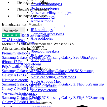
De beste aanbiedingen
Draadloze oordopjes
Bedrade oordopjes
Nieuwe smartphones
Noise cancelling oordopjes
De laatste nieuwtjes
Sport oordopjes
Apple Airpods
E-mailadres
Samsung Galaxy Buds
JBL oordopjes
Aanmelden
Oordopjes accessoires
9
/10 op Trustpilot
Alle oordopjes
77.451
reviews
Speakers
Mobiel.nl is een handelsmerk van Websend B.V.
Speakers
Alle prijzen zijn inclusief btw.
Bluetooth speakers
Premium telefoons
JBL speakers
Samsung Galaxy Z Fold8 5G
Samsung Galaxy S26 Ultra
Apple
Alle speakers
iPhone 17 Pro
Koptelefoons
Prijs/kwaliteit telefoons
Koptelefoons
Samsung Galaxy A57 5G
Samsung Galaxy A56 5G
Samsung
Draadloze koptelefoons
Galaxy A17 5G
Noise cancelling koptelefoons
Nieuwe telefoons
Apple Airpods Max
Samsung Galaxy Z Fold8 5G
Samsung Galaxy Z Flip8 5G
Samsung
JBL koptelefoons
Galaxy Z Fold8 Ultra 5G
Alle koptelefoons
Verwachte telefoons
Alle audio
Samsung Galaxy Z Fold8 5G
Samsung Galaxy Z Flip8 5G
Samsung
Smartwatches
Galaxy Z Fold8 Ultra 5G
Smartwatches