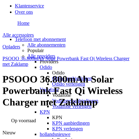
Klantenservice
Over ons
Home
Alle accessoires
Telefoon met abonnement
Alle abonnementen
Opladers
Populair
Alle providers
PSOOO 36.800mAh Solar Powerbank Fast Qi Wireless Charger
Providers
met Zaklamp
Odido
Odido
PSOOO 36.800mAh Solar
Odido aanbiedingen
Odido verlengen
Powerbank Fast Qi Wireless
Vodafone
Vodafone
Charger met Zaklamp
Vodafone aanbiedingen
Vodafone verlengen
KPN
KPN
Op voorraad
KPN aanbiedingen
KPN verlengen
Nieuw
hollandsnieuwe