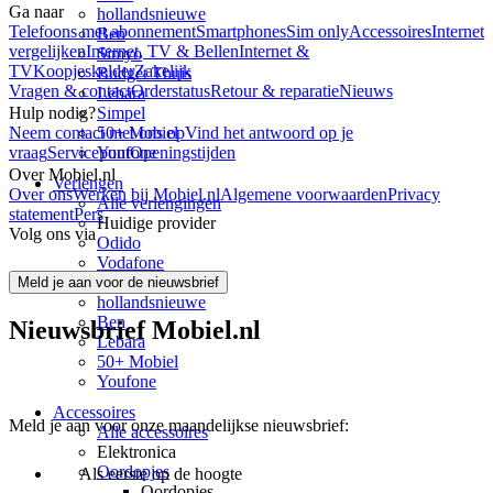
Ga naar
hollandsnieuwe
Telefoons met abonnement
Smartphones
Sim only
Accessoires
Internet
Ben
vergelijken
Internet, TV & Bellen
Internet &
Simyo
TV
Koopjeskelder
Zakelijk
Budget Thuis
Vragen & contact
Orderstatus
Retour & reparatie
Nieuws
Lebara
Simpel
Hulp nodig?
50+ Mobiel
Neem contact met ons op
Vind het antwoord op je
Youfone
vraag
Servicepunt
Openingstijden
Over Mobiel.nl
Verlengen
Over ons
Werken bij Mobiel.nl
Algemene voorwaarden
Privacy
Alle verlengingen
statement
Pers
Huidige provider
Volg ons via
Odido
Vodafone
KPN
Meld je aan voor de nieuwsbrief
hollandsnieuwe
Ben
Nieuwsbrief Mobiel.nl
Lebara
50+ Mobiel
Youfone
Accessoires
Meld je aan voor onze maandelijkse nieuwsbrief:
Alle accessoires
Elektronica
Oordopjes
Als eerste op de hoogte
Oordopjes