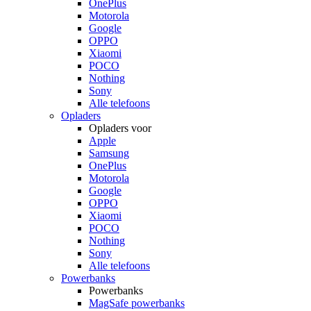
OnePlus
Motorola
Google
OPPO
Xiaomi
POCO
Nothing
Sony
Alle telefoons
Opladers
Opladers voor
Apple
Samsung
OnePlus
Motorola
Google
OPPO
Xiaomi
POCO
Nothing
Sony
Alle telefoons
Powerbanks
Powerbanks
MagSafe powerbanks