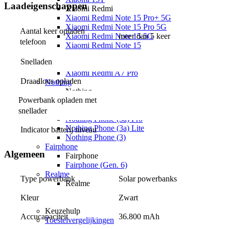
Laadeigenschappen
Xiaomi Redmi
Xiaomi Redmi Note 15 Pro+ 5G
Xiaomi Redmi Note 15 Pro 5G
Aantal keer opladen 
Xiaomi Redmi Note 15 5G
meer dan 5 keer
telefoon
Xiaomi Redmi Note 15
Xiaomi Redmi 15C
Snelladen
Overige
Xiaomi Redmi A7 Pro
Draadloos opladen
Nothing
Nothing
Powerbank opladen met 
Nothing Phone (4a) Pro
Nothing Phone (4a)
snellader
Nothing Phone (3a) Pro
Nothing Phone (3a) Lite
Indicator batterij niveau
Nothing Phone (3)
Fairphone
Algemeen
Fairphone
Fairphone (Gen. 6)
Realme
Type powerbank
Solar powerbanks
Realme
Realme GT 8 Pro
Kleur
Zwart
Realme GT 7 Pro
Keuzehulp
Accucapaciteit
36.800 mAh
Toestelvergelijkingen