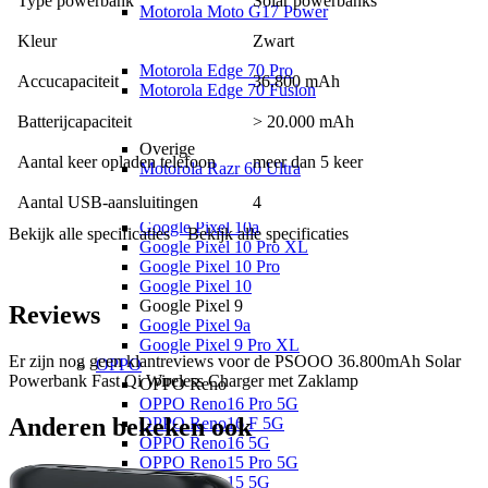
Type powerbank
Solar powerbanks
weg of een kampeertrip. Ook voor een meerdaagse hike is deze
Motorola Moto G17 Power
powerbank een slimme keuze.
Motorola Moto G17
Kleur
Zwart
Motorola Edge
Motorola Edge 70 Pro
Accucapaciteit
36.800 mAh
Motorola Edge 70 Fusion
Motorola Edge 70
Batterijcapaciteit
> 20.000 mAh
Motorola Edge 60 Pro
Overige
Aantal keer opladen telefoon
meer dan 5 keer
Motorola Razr 60 Ultra
Google
Aantal USB-aansluitingen
4
Google Pixel 10
Google Pixel 10a
Bekijk alle specificaties
Bekijk alle specificaties
Google Pixel 10 Pro XL
Google Pixel 10 Pro
Google Pixel 10
Google Pixel 9
Reviews
Google Pixel 9a
Google Pixel 9 Pro XL
Er zijn nog geen klantreviews voor de
PSOOO 36.800mAh Solar
OPPO
Powerbank Fast Qi Wireless Charger met Zaklamp
OPPO Reno
OPPO Reno16 Pro 5G
Anderen bekeken ook
OPPO Reno16 F 5G
OPPO Reno16 5G
OPPO Reno15 Pro 5G
OPPO Reno15 5G