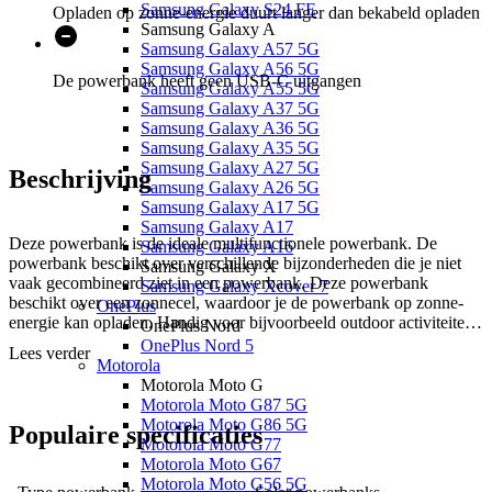
Samsung Galaxy S24 FE
Opladen op zonne-energie duurt langer dan bekabeld opladen
Samsung Galaxy A
Samsung Galaxy A57 5G
Samsung Galaxy A56 5G
De powerbank heeft geen USB-C uitgangen
Samsung Galaxy A55 5G
Samsung Galaxy A37 5G
Samsung Galaxy A36 5G
Samsung Galaxy A35 5G
Samsung Galaxy A27 5G
Beschrijving
Samsung Galaxy A26 5G
Samsung Galaxy A17 5G
Samsung Galaxy A17
Deze powerbank is de ideale multifunctionele powerbank. De
Samsung Galaxy A16
powerbank beschikt over verschillende bijzonderheden die je niet
Samsung Galaxy X
vaak gecombineerd ziet in een powerbank. Deze powerbank
Samsung Galaxy Xcover 7
beschikt over een zonnecel, waardoor je de powerbank op zonne-
OnePlus
energie kan opladen. Handig voor bijvoorbeeld outdoor activiteiten
OnePlus Nord
of lange autoritten. De powerbank heeft ook een zaklamp, waardoor
OnePlus Nord 5
Lees verder
je nooit in het donker hoeft te zitten. De powerbank heeft vier USB-
Motorola
A oplaadpoorten en een functie voor draadloos opladen. Daardoor
Motorola Moto G
kan je tot wel vijf apparaten tegelijkertijd opladen. Het vermogen
Motorola Moto G87 5G
van 36.800 mAh is dan ook genoeg om een telefoon minimaal vijf
Motorola Moto G86 5G
Populaire
specificaties
keer op te laden. Tot slot heeft de powerbank een IP66 gradatie. Dit
Motorola Moto G77
houdt in dat de powerbank waterbestendig en stofdicht is. Al met al
Motorola Moto G67
is dit de ideale powerbank voor een meerdaags festival, een weekje
Motorola Moto G56 5G