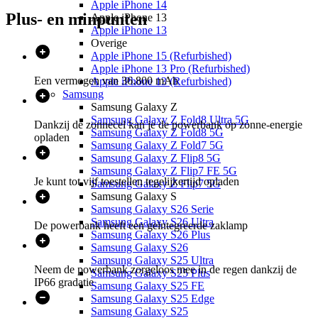
Apple iPhone 14
Plus- en minpunten
Apple iPhone 13
Apple iPhone 13
Overige
Apple iPhone 15 (Refurbished)
Apple iPhone 13 Pro (Refurbished)
Een vermogen van 36.800 mAh
Apple iPhone 13 (Refurbished)
Samsung
Samsung Galaxy Z
Samsung Galaxy Z Fold8 Ultra 5G
Dankzij de zonnecel kan je de powerbank op zonne-energie
Samsung Galaxy Z Fold8 5G
opladen
Samsung Galaxy Z Fold7 5G
Samsung Galaxy Z Flip8 5G
Samsung Galaxy Z Flip7 FE 5G
Je kunt tot vijf toestellen tegelijkertijd opladen
Samsung Galaxy Z Flip7 5G
Samsung Galaxy S
Samsung Galaxy S26 Serie
Samsung Galaxy S26 Ultra
De powerbank heeft een geïntegreerde zaklamp
Samsung Galaxy S26 Plus
Samsung Galaxy S26
Samsung Galaxy S25 Ultra
Neem de powerbank zorgeloos mee in de regen dankzij de
Samsung Galaxy S25 Plus
IP66 gradatie
Samsung Galaxy S25 FE
Samsung Galaxy S25 Edge
Samsung Galaxy S25