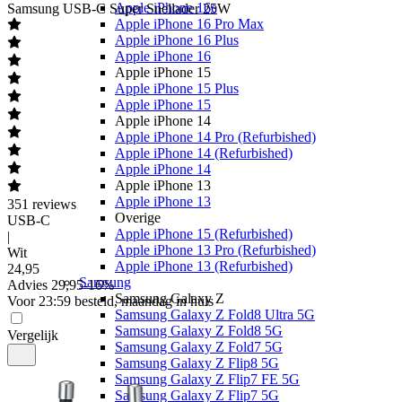
Apple iPhone 16e
Samsung
USB-C Super Snellader 25W
Apple iPhone 16 Pro Max
Apple iPhone 16 Plus
Apple iPhone 16
Apple iPhone 15
Apple iPhone 15 Plus
Apple iPhone 15
Apple iPhone 14
Apple iPhone 14 Pro (Refurbished)
Apple iPhone 14 (Refurbished)
Apple iPhone 14
Apple iPhone 13
Apple iPhone 13
351
reviews
Overige
USB-C
Apple iPhone 15 (Refurbished)
|
Apple iPhone 13 Pro (Refurbished)
Wit
Apple iPhone 13 (Refurbished)
24
,
95
Samsung
Advies
29,95
-
16
%
Samsung Galaxy Z
Voor 23:59 besteld, maandag in huis
Samsung Galaxy Z Fold8 Ultra 5G
Samsung Galaxy Z Fold8 5G
Vergelijk
Samsung Galaxy Z Fold7 5G
Samsung Galaxy Z Flip8 5G
Samsung Galaxy Z Flip7 FE 5G
Samsung Galaxy Z Flip7 5G