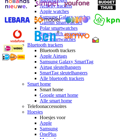
Sporthorloges
Activity trackers
Apple watches
Samsung Galaxy watches
Garmin smartwatches
Polar smartwatches
Smartwatch accessoires
Alle smartwatches
Bluetooth trackers
Bluetooth trackers
Apple Airtags
Samsung Galaxy SmartTag
Airtag sleutelhangers
SmartTag sleutelhangers
Alle bluetooth trackers
Smart home
Smart home
Google smart home
Alle smart home
Telefoonaccessoires
Hoesjes
Hoesjes voor
Apple
Samsung
OnePlus