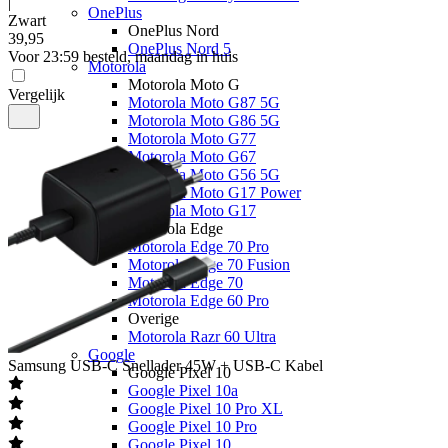
|
OnePlus
Zwart
OnePlus Nord
39
,
95
OnePlus Nord 5
Voor 23:59 besteld, maandag in huis
Motorola
Motorola Moto G
Vergelijk
Motorola Moto G87 5G
Motorola Moto G86 5G
Motorola Moto G77
Motorola Moto G67
Motorola Moto G56 5G
Motorola Moto G17 Power
Motorola Moto G17
Motorola Edge
Motorola Edge 70 Pro
Motorola Edge 70 Fusion
Motorola Edge 70
Motorola Edge 60 Pro
Overige
Motorola Razr 60 Ultra
Google
Samsung
USB-C Snellader 45W + USB-C Kabel
Google Pixel 10
Google Pixel 10a
Google Pixel 10 Pro XL
Google Pixel 10 Pro
Google Pixel 10