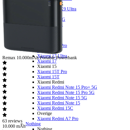
OPPO Find X
OPPO Find X9 Ultra
OPPO A
OPPO A6x 5G
OPPO A6 5G
OPPO A40
Xiaomi
Xiaomi 17
Xiaomi 17T Pro
Xiaomi 17T
Xiaomi 17 Ultra
Remax
10.000mAh Portable Powerbank
Xiaomi 17
Xiaomi 15
Xiaomi 15T Pro
Xiaomi 15T
Xiaomi Redmi
Xiaomi Redmi Note 15 Pro+ 5G
Xiaomi Redmi Note 15 Pro 5G
Xiaomi Redmi Note 15 5G
Xiaomi Redmi Note 15
Xiaomi Redmi 15C
Overige
Xiaomi Redmi A7 Pro
63
reviews
Nothing
10.000 mAh
Nothing