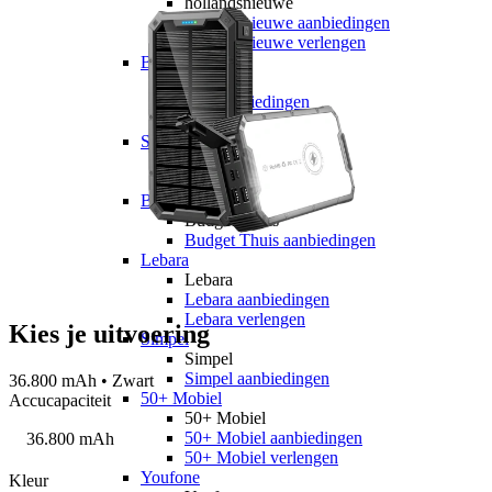
hollandsnieuwe
hollandsnieuwe aanbiedingen
hollandsnieuwe verlengen
Ben
Ben
Ben aanbiedingen
Ben verlengen
Simyo
Simyo
Simyo aanbiedingen
Budget Thuis
Budget Thuis
Budget Thuis aanbiedingen
Lebara
Lebara
Lebara aanbiedingen
Lebara verlengen
Kies je uitvoering
Simpel
Simpel
Simpel aanbiedingen
36.800 mAh • Zwart
50+ Mobiel
Accucapaciteit
50+ Mobiel
50+ Mobiel aanbiedingen
36.800 mAh
50+ Mobiel verlengen
Youfone
Kleur