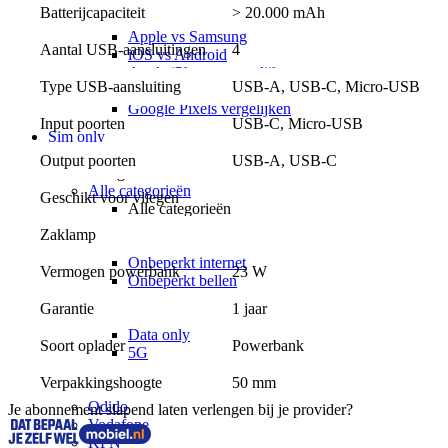
Toestelvergelijkingen
Batterijcapaciteit
> 20.000 mAh
Alle Toestelvergelijkingen
Apple vs Samsung
Aantal USB-aansluitingen
4
iOS vs Android
Apple iPhones vergelijken
Type USB-aansluiting
USB-A, USB-C, Micro-USB
Samsung Galaxy vergelijken
Google Pixels vergelijken
Input poorten
USB-C, Micro-USB
Sim only
Alle sim only
Output poorten
USB-A, USB-C
Categorieën
Alle categorieën
Geschikt voor vliegen
Alle categorieën
Alle Alle categorieën
Zaklamp
Zonder aansluitkosten
Onbeperkt internet
Vermogen powerbank
23 W
Onbeperkt bellen
Onbeperkt internet & bellen
Garantie
1 jaar
Maandelijks opzegbaar
Data only
Soort oplader
Powerbank
5G
Alleen bellen
Verpakkingshoogte
50 mm
Providers
Odido
Je abonnement slapend laten verlengen bij je provider?
Vodafone
KPN