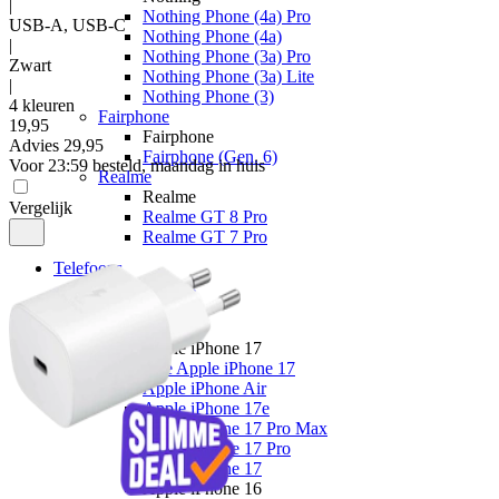
|
Nothing Phone (4a) Pro
USB-A, USB-C
Nothing Phone (4a)
|
Nothing Phone (3a) Pro
Zwart
Nothing Phone (3a) Lite
|
Nothing Phone (3)
4 kleuren
Fairphone
19
,
95
Fairphone
Advies
29,95
Fairphone (Gen. 6)
Voor 23:59 besteld, maandag in huis
Realme
Realme
Vergelijk
Realme GT 8 Pro
Realme GT 7 Pro
Telefoons
Alle telefoons
Merken
Apple
Apple iPhone 17
Alle Apple iPhone 17
Apple iPhone Air
Apple iPhone 17e
Apple iPhone 17 Pro Max
Apple iPhone 17 Pro
Apple iPhone 17
Apple iPhone 16