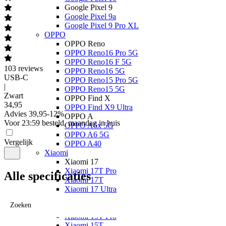
Google Pixel 9
Google Pixel 9a
Google Pixel 9 Pro XL
OPPO
OPPO Reno
OPPO Reno16 Pro 5G
OPPO Reno16 F 5G
103
reviews
OPPO Reno16 5G
USB-C
OPPO Reno15 Pro 5G
|
OPPO Reno15 5G
Zwart
OPPO Find X
34
,
95
OPPO Find X9 Ultra
Advies
39,95
-
12
%
OPPO A
Voor 23:59 besteld, maandag in huis
OPPO A6x 5G
OPPO A6 5G
Vergelijk
OPPO A40
Xiaomi
Xiaomi 17
Xiaomi 17T Pro
Alle specificaties
Xiaomi 17T
Xiaomi 17 Ultra
Xiaomi 17
Zoeken
Xiaomi 15
Xiaomi 15T Pro
Xiaomi 15T