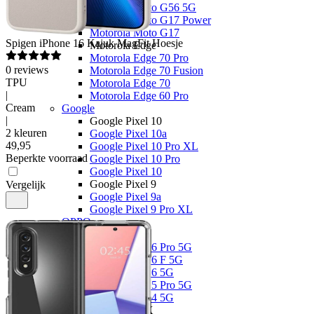
Motorola Moto G56 5G
Motorola Moto G17 Power
Motorola Moto G17
Spigen
iPhone 16 Kajuk MagFit Hoesje
Motorola Edge
Motorola Edge 70 Pro
0
reviews
Motorola Edge 70 Fusion
TPU
Motorola Edge 70
|
Motorola Edge 60 Pro
Cream
Google
|
Google Pixel 10
2 kleuren
Google Pixel 10a
49
,
95
Google Pixel 10 Pro XL
Beperkte voorraad
Google Pixel 10 Pro
Google Pixel 10
Google Pixel 9
Vergelijk
Google Pixel 9a
Google Pixel 9 Pro XL
OPPO
OPPO Reno
OPPO Reno16 Pro 5G
OPPO Reno16 F 5G
OPPO Reno16 5G
OPPO Reno15 Pro 5G
OPPO Reno14 5G
OPPO Find X