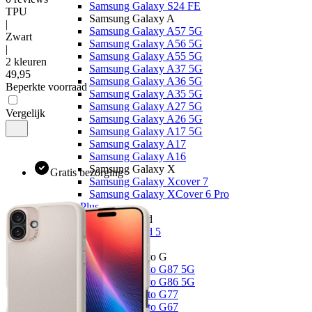
Samsung Galaxy S24 FE
TPU
Samsung Galaxy A
|
Samsung Galaxy A57 5G
Zwart
Samsung Galaxy A56 5G
|
Samsung Galaxy A55 5G
2 kleuren
Samsung Galaxy A37 5G
49
,
95
Samsung Galaxy A36 5G
Beperkte voorraad
Samsung Galaxy A35 5G
Samsung Galaxy A27 5G
Vergelijk
Samsung Galaxy A26 5G
Samsung Galaxy A17 5G
Samsung Galaxy A17
Samsung Galaxy A16
Samsung Galaxy X
Gratis bezorging
Samsung Galaxy Xcover 7
Samsung Galaxy XCover 6 Pro
OnePlus
OnePlus Nord
OnePlus Nord 5
Motorola
Motorola Moto G
Motorola Moto G87 5G
Motorola Moto G86 5G
Motorola Moto G77
Motorola Moto G67