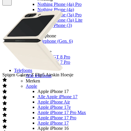
Nothing Phone (4a) Pro
Nothing Phone (4a)
Nothing Phone (3a) Pro
Nothing Phone (3a) Lite
Nothing Phone (3)
Fairphone
Fairphone
Fairphone (Gen. 6)
Realme
Realme
Realme GT 8 Pro
Realme GT 7 Pro
Telefoons
Spigen
Galaxy Z Flip5 Airskin Hoesje
Alle telefoons
Merken
Apple
Apple iPhone 17
Alle Apple iPhone 17
Apple iPhone Air
Apple iPhone 17e
Apple iPhone 17 Pro Max
Apple iPhone 17 Pro
Apple iPhone 17
Apple iPhone 16