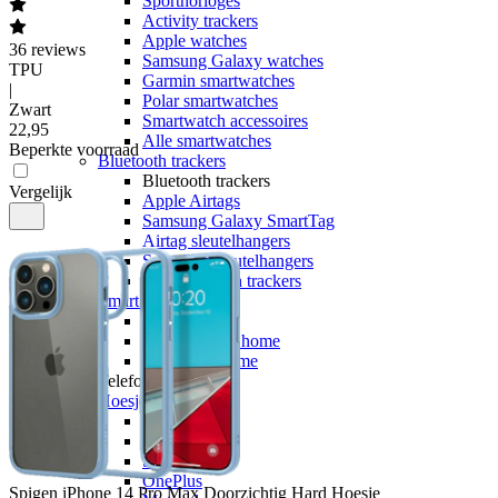
Sporthorloges
Activity trackers
Apple watches
36
reviews
Samsung Galaxy watches
TPU
Garmin smartwatches
|
Polar smartwatches
Zwart
Smartwatch accessoires
22
,
95
Alle smartwatches
Beperkte voorraad
Bluetooth trackers
Bluetooth trackers
Vergelijk
Apple Airtags
Samsung Galaxy SmartTag
Airtag sleutelhangers
SmartTag sleutelhangers
Alle bluetooth trackers
Smart home
Smart home
Google smart home
Alle smart home
Telefoonaccessoires
Hoesjes
Hoesjes voor
Apple
Samsung
OnePlus
Spigen
iPhone 14 Pro Max Doorzichtig Hard Hoesje