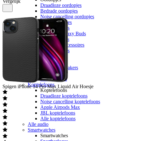
Vergelijk
Draadloze oordopjes
Bedrade oordopjes
Noise cancelling oordopjes
Sport oordopjes
Apple Airpods
Samsung Galaxy Buds
JBL oordopjes
Oordopjes accessoires
Alle oordopjes
Speakers
Speakers
Bluetooth speakers
JBL speakers
Alle speakers
Koptelefoons
Spigen
iPhone 14 Pro Max Liquid Air Hoesje
Koptelefoons
Draadloze koptelefoons
Noise cancelling koptelefoons
Apple Airpods Max
JBL koptelefoons
Alle koptelefoons
Alle audio
Smartwatches
Smartwatches