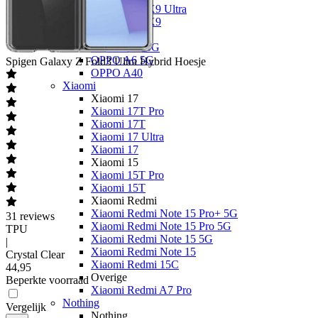
OPPO Find X9 Ultra
OPPO Find X9
OPPO A
OPPO A6x 5G
OPPO A6 5G
Spigen
Galaxy Z Fold3 Ultra Hybrid Hoesje
OPPO A40
Xiaomi
Xiaomi 17
Xiaomi 17T Pro
Xiaomi 17T
Xiaomi 17 Ultra
Xiaomi 17
Xiaomi 15
Xiaomi 15T Pro
Xiaomi 15T
Xiaomi Redmi
Xiaomi Redmi Note 15 Pro+ 5G
31
reviews
Xiaomi Redmi Note 15 Pro 5G
TPU
Xiaomi Redmi Note 15 5G
|
Xiaomi Redmi Note 15
Crystal Clear
Xiaomi Redmi 15C
44
,
95
Overige
Beperkte voorraad
Xiaomi Redmi A7 Pro
Nothing
Vergelijk
Nothing