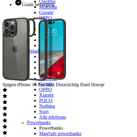
OnePlus
Gratis bezorging
Motorola
Google
OPPO
Xiaomi
POCO
Nothing
Sony
Alle telefoons
Opladers
Opladers voor
Apple
Samsung
OnePlus
Motorola
Google
Spigen
iPhone 14 Pro Max Doorzichtig Hard Hoesje
OPPO
Xiaomi
POCO
Nothing
Sony
Alle telefoons
Powerbanks
Powerbanks
MagSafe powerbanks