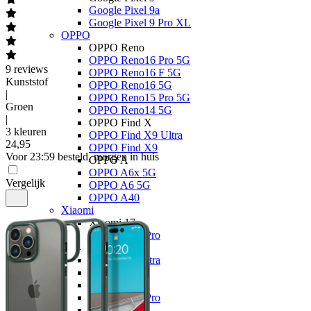
Google Pixel 9a
Google Pixel 9 Pro XL
OPPO
OPPO Reno
OPPO Reno16 Pro 5G
9
reviews
OPPO Reno16 F 5G
Kunststof
OPPO Reno16 5G
|
OPPO Reno15 Pro 5G
Groen
OPPO Reno14 5G
|
OPPO Find X
3 kleuren
OPPO Find X9 Ultra
24
,
95
OPPO Find X9
Voor 23:59 besteld, morgen in huis
OPPO A
OPPO A6x 5G
Vergelijk
OPPO A6 5G
OPPO A40
Xiaomi
Xiaomi 17
Xiaomi 17T Pro
Xiaomi 17T
Xiaomi 17 Ultra
Xiaomi 17
Xiaomi 15
Xiaomi 15T Pro
Xiaomi 15T