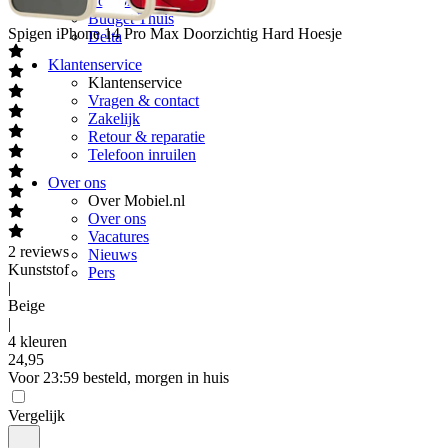
Youfone
Budget Thuis
Spigen
iPhone 14 Pro Max Doorzichtig Hard Hoesje
Delta
Klantenservice
Klantenservice
Vragen & contact
Zakelijk
Retour & reparatie
Telefoon inruilen
Over ons
Over Mobiel.nl
Over ons
Vacatures
2
reviews
Nieuws
Kunststof
Pers
|
Beige
|
4 kleuren
24
,
95
Voor 23:59 besteld, morgen in huis
Vergelijk