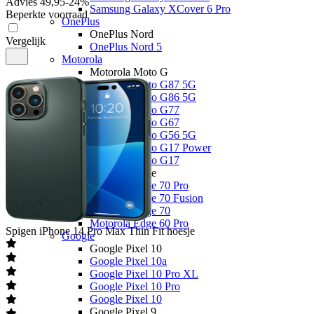
Advies
49,95
-
24
%
Samsung Galaxy XCover 6 Pro
Beperkte voorraad
OnePlus
OnePlus Nord
Vergelijk
OnePlus Nord 5
Motorola
Motorola Moto G
Motorola Moto G87 5G
Motorola Moto G86 5G
Motorola Moto G77
Motorola Moto G67
Motorola Moto G56 5G
Motorola Moto G17 Power
Motorola Moto G17
Motorola Edge
Motorola Edge 70 Pro
Motorola Edge 70 Fusion
Motorola Edge 70
Motorola Edge 60 Pro
Spigen
iPhone 14 Pro Max Thin Fit hoesje
Google
Google Pixel 10
Google Pixel 10a
Google Pixel 10 Pro XL
Google Pixel 10 Pro
Google Pixel 10
Google Pixel 9