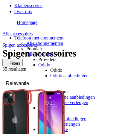
Klantenservice
Over ons
Homepage
Alle accessoires
Telefoon met abonnement
Alle abonnementen
Spigen accessoires
Populair
Spigen accessoires
Alle providers
Providers
Filters
Odido
35
resultaten
Odido
|
Odido aanbiedingen
Odido verlengen
Vodafone
Vodafone
Vodafone aanbiedingen
Vodafone verlengen
KPN
KPN
KPN aanbiedingen
KPN verlengen
hollandsnieuwe