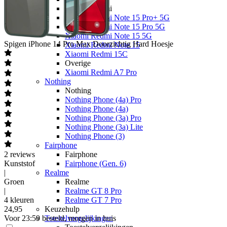
Xiaomi Redmi
Xiaomi Redmi Note 15 Pro+ 5G
Xiaomi Redmi Note 15 Pro 5G
Xiaomi Redmi Note 15 5G
Spigen
iPhone 14 Pro Max Doorzichtig Hard Hoesje
Xiaomi Redmi Note 15
Xiaomi Redmi 15C
Overige
Xiaomi Redmi A7 Pro
Nothing
Nothing
Nothing Phone (4a) Pro
Nothing Phone (4a)
Nothing Phone (3a) Pro
Nothing Phone (3a) Lite
Nothing Phone (3)
Fairphone
2
reviews
Fairphone
Kunststof
Fairphone (Gen. 6)
|
Realme
Groen
Realme
|
Realme GT 8 Pro
4 kleuren
Realme GT 7 Pro
24
,
95
Keuzehulp
Voor 23:59 besteld, morgen in huis
Toestelvergelijkingen