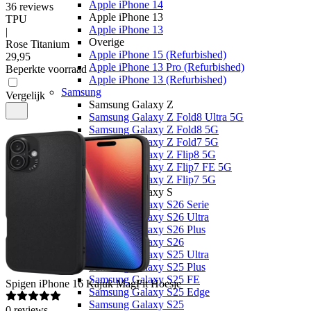
Apple iPhone 14
36
reviews
Apple iPhone 13
TPU
Apple iPhone 13
|
Overige
Rose Titanium
Apple iPhone 15 (Refurbished)
29
,
95
Apple iPhone 13 Pro (Refurbished)
Beperkte voorraad
Apple iPhone 13 (Refurbished)
Samsung
Vergelijk
Samsung Galaxy Z
Samsung Galaxy Z Fold8 Ultra 5G
Samsung Galaxy Z Fold8 5G
Samsung Galaxy Z Fold7 5G
Samsung Galaxy Z Flip8 5G
Samsung Galaxy Z Flip7 FE 5G
Samsung Galaxy Z Flip7 5G
Samsung Galaxy S
Samsung Galaxy S26 Serie
Samsung Galaxy S26 Ultra
Samsung Galaxy S26 Plus
Samsung Galaxy S26
Samsung Galaxy S25 Ultra
Samsung Galaxy S25 Plus
Samsung Galaxy S25 FE
Spigen
iPhone 16 Kajuk MagFit Hoesje
Samsung Galaxy S25 Edge
Samsung Galaxy S25
0
reviews