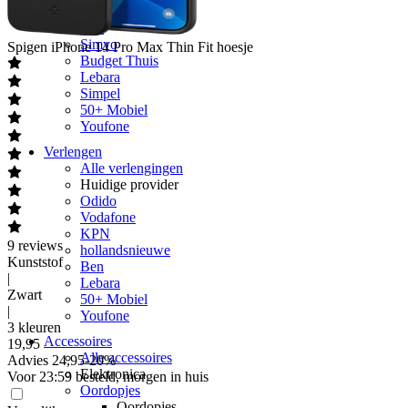
hollandsnieuwe
Ben
Simyo
Spigen
iPhone 14 Pro Max Thin Fit hoesje
Budget Thuis
Lebara
Simpel
50+ Mobiel
Youfone
Verlengen
Alle verlengingen
Huidige provider
Odido
Vodafone
KPN
9
reviews
hollandsnieuwe
Kunststof
Ben
|
Lebara
Zwart
50+ Mobiel
|
Youfone
3 kleuren
Accessoires
19
,
95
Alle accessoires
Advies
24,95
-
20
%
Elektronica
Voor 23:59 besteld, morgen in huis
Oordopjes
Oordopjes