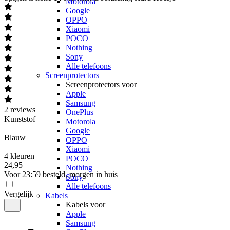
Motorola
Google
OPPO
Xiaomi
POCO
Nothing
Sony
Alle telefoons
Screenprotectors
Screenprotectors voor
Apple
Samsung
2
reviews
OnePlus
Kunststof
Motorola
|
Google
Blauw
OPPO
|
Xiaomi
4 kleuren
POCO
24
,
95
Nothing
Voor 23:59 besteld, morgen in huis
Sony
Alle telefoons
Vergelijk
Kabels
Kabels voor
Apple
Samsung