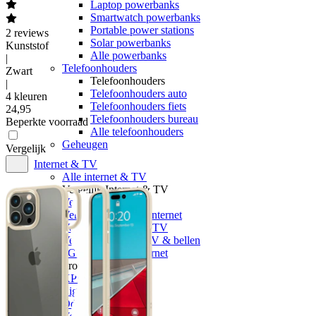
Laptop powerbanks
Smartwatch powerbanks
Portable power stations
2
reviews
Solar powerbanks
Kunststof
Alle powerbanks
|
Telefoonhouders
Zwart
Telefoonhouders
|
Telefoonhouders auto
4 kleuren
Telefoonhouders fiets
24
,
95
Telefoonhouders bureau
Beperkte voorraad
Alle telefoonhouders
Geheugen
Vergelijk
Internet & TV
Alle internet & TV
Vergelijk Internet & TV
Vergelijk internet
Vergelijk glasvezel internet
Vergelijk internet & TV
Vergelijk internet, TV & bellen
5G Klik&Klaar internet
Providers
KPN
Ziggo
Odido