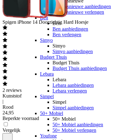
hollandsnieuwe
hollandsnieuwe aanbiedingen
hollandsnieuwe verlengen
Ben
Spigen
iPhone 14 Doorzichtig Hard Hoesje
Ben
Ben aanbiedingen
Ben verlengen
Simyo
Simyo
Simyo aanbiedingen
Budget Thuis
Budget Thuis
Budget Thuis aanbiedingen
Lebara
Lebara
Lebara aanbiedingen
2
reviews
Lebara verlengen
Kunststof
Simpel
|
Simpel
Rood
Simpel aanbiedingen
24
,
95
50+ Mobiel
Beperkte voorraad
50+ Mobiel
50+ Mobiel aanbiedingen
Vergelijk
50+ Mobiel verlengen
Youfone