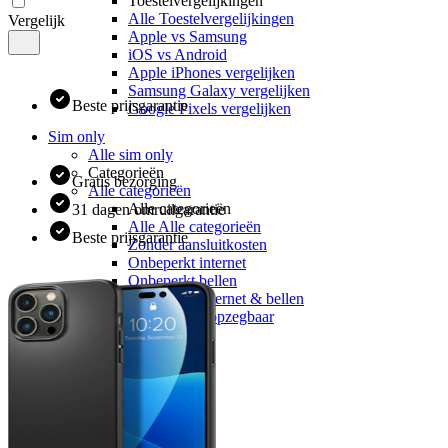
Toestelvergelijkingen
Alle Toestelvergelijkingen
Vergelijk
Apple vs Samsung
iOS vs Android
Apple iPhones vergelijken
Samsung Galaxy vergelijken
Beste prijsgarantie
Google Pixels vergelijken
Sim only
Alle sim only
Categorieën
Gratis bezorging
Alle categorieën
Alle categorieën
31 dagen omruilgarantie
Alle Alle categorieën
Beste prijsgarantie
Zonder aansluitkosten
Onbeperkt internet
Onbeperkt bellen
Onbeperkt internet & bellen
Maandelijks opzegbaar
Data only
5G
Alleen bellen
Providers
Odido
Vodafone
KPN