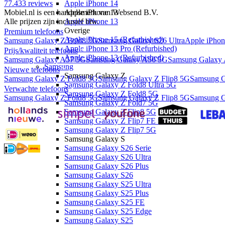
77.433
reviews
Apple iPhone 14
Mobiel.nl is een handelsmerk van Websend B.V.
Apple iPhone 13
Alle prijzen zijn inclusief btw.
Apple iPhone 13
Overige
Premium telefoons
Apple iPhone 15 (Refurbished)
Samsung Galaxy Z Fold8 5G
Samsung Galaxy S26 Ultra
Apple iPhon
Apple iPhone 13 Pro (Refurbished)
Prijs/kwaliteit telefoons
Apple iPhone 13 (Refurbished)
Samsung Galaxy A57 5G
Samsung Galaxy A56 5G
Samsung Galaxy
Samsung
Nieuwe telefoons
Samsung Galaxy Z
Samsung Galaxy Z Fold8 5G
Samsung Galaxy Z Flip8 5G
Samsung G
Samsung Galaxy Z Fold8 Ultra 5G
Verwachte telefoons
Samsung Galaxy Z Fold8 5G
Samsung Galaxy Z Fold8 5G
Samsung Galaxy Z Flip8 5G
Samsung G
Samsung Galaxy Z Fold7 5G
Samsung Galaxy Z Flip8 5G
Samsung Galaxy Z Flip7 FE 5G
Samsung Galaxy Z Flip7 5G
Samsung Galaxy S
Samsung Galaxy S26 Serie
Samsung Galaxy S26 Ultra
Samsung Galaxy S26 Plus
Samsung Galaxy S26
Samsung Galaxy S25 Ultra
Samsung Galaxy S25 Plus
Samsung Galaxy S25 FE
Samsung Galaxy S25 Edge
Samsung Galaxy S25