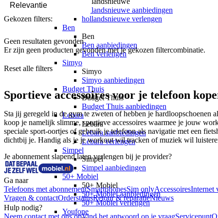
hollandsnieuwe
hollandsnieuwe aanbiedingen
Gekozen filters:
hollandsnieuwe verlengen
Ben
Ben
Geen resultaten gevonden
Ben aanbiedingen
Er zijn geen producten gevonden met je gekozen filtercombinatie.
Ben verlengen
Simyo
Reset alle filters
Simyo
Simyo aanbiedingen
Budget Thuis
Sportieve accessoires voor je telefoon kop
Budget Thuis
Budget Thuis aanbiedingen
Sta jij geregeld in de gym te zweten of hebben je hardloopschoenen al 
Lebara
koop je namelijk slimme, sportieve accessoires waarmee je jouw workout
Lebara
speciale sport-oortjes of gebruik je telefoon als navigatie met een fi
Lebara aanbiedingen
dichtbij je. Handig als je je workout wil tracken of muziek wil luister
Lebara verlengen
Simpel
Je abonnement slapend laten verlengen bij je provider?
Simpel
Simpel aanbiedingen
50+ Mobiel
Ga naar
50+ Mobiel
Telefoons met abonnement
Smartphones
Sim only
Accessoires
Internet 
50+ Mobiel aanbiedingen
Vragen & contact
Orderstatus
Retour & reparatie
Nieuws
50+ Mobiel verlengen
Hulp nodig?
Youfone
Neem contact met ons op
Vind het antwoord op je vraag
Servicepunt
O