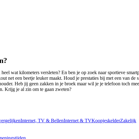
en?
heel wat kilometers versleten? En ben je op zoek naar sportieve smartph
 net een beetje leuker maakt. Houd je prestaties bij met een van de sma
etshouder. Heb jij geen zakken in je broek maar wil je je telefoon toch 
en. Krijg je al zin om te gaan zweten?
vergelijken
Internet, TV & Bellen
Internet & TV
Koopjeskelder
Zakelijk
peningstijden