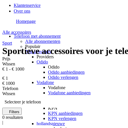
Klantenservice
Over ons
Homepage
Alle accessoires
Telefoon met abonnement
Alle abonnementen
Sport
Populair
Sportieve accessoires voor je tel
Alle providers
Providers
Prijs
Odido
Wissen
Odido
€ 1
-
€ 1000
Odido aanbiedingen
Odido verlengen
€ 1
Vodafone
€ 1000
Vodafone
Telefoon
Vodafone aanbiedingen
Wissen
Vodafone verlengen
Selecteer je telefoon
KPN
KPN
Filters
KPN aanbiedingen
0
resultaten
KPN verlengen
|
hollandsnieuwe