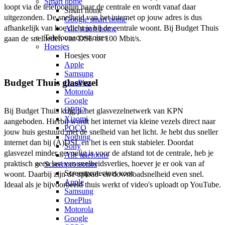
Smart home
loopt via de telefoonlijn naar de centrale en wordt vanaf daar 
Smart home
uitgezonden. De snelheid van het internet op jouw adres is dus 
Google smart home
afhankelijk van hoe dicht je bij de centrale woont. Bij Budget Thuis 
Alle smart home
Telefoonaccessoires
gaan de snelheden van DSL tot 100 Mbit/s. 
Hoesjes
Hoesjes voor
Apple
Samsung
Budget Thuis glasvezel
OnePlus
Motorola
Google
OPPO
Bij Budget Thuis krijg je het glasvezelnetwerk van KPN 
Xiaomi
aangeboden. Hierbij wordt het internet via kleine vezels direct naar 
POCO
jouw huis gestuurd met de snelheid van het licht. Je hebt dus sneller 
Nothing
internet dan bij (A)DSL en het is een stuk stabieler. Doordat 
Sony
glasvezel minder gevoelig is voor de afstand tot de centrale, heb je 
Alle telefoons
praktisch geen last van snelheidsverlies, hoever je er ook van af 
Screenprotectors
Screenprotectors voor
woont. Daarbij zijn de upload- en downloadsnelheid even snel. 
Apple
Ideaal als je bijvoorbeeld thuis werkt of video's uploadt op YouTube.  
Samsung
OnePlus
Motorola
Google