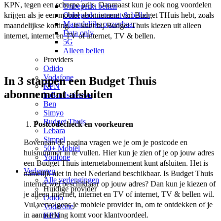
KPN, tegen een scherpe prijs. Daarnaast kun je ook nog voordelen 
Onbeperkt bellen
krijgen als je een mobiel abonnement van Budget THuis hebt, zoals 
Onbeperkt internet & bellen
Maandelijks opzegbaar
maandelijkse korting. Je kunt bij Budget Thuis kiezen uit alleen 
Data only
internet, internet en TV of internet, TV & bellen. 
5G
Alleen bellen
Providers
Odido
Vodafone
In 3 stappen een Budget Thuis
KPN
abonnement afsluiten
hollandsnieuwe
Ben
Simyo
Budget Thuis
Postcodecheck en voorkeuren
Lebara
Simpel
Bovenaan de pagina vragen we je om je postcode en 
50+ Mobiel
huisnummer in te vullen. Hier kun je zien of je op jouw adres 
Youfone
een Budget Thuis internetabonnement kunt afsluiten. Het is 
Verlengen
namelijk niet in heel Nederland beschikbaar. Is Budget Thuis 
Alle verlengingen
internet wel beschikbaar op jouw adres? Dan kun je kiezen of 
Huidige provider
je alleen internet, internet en TV of internet, TV & bellen wil. 
Odido
Vul vervolgens je mobiele provider in, om te ontdekken of je 
Vodafone
in aanmerking komt voor klantvoordeel.  
KPN