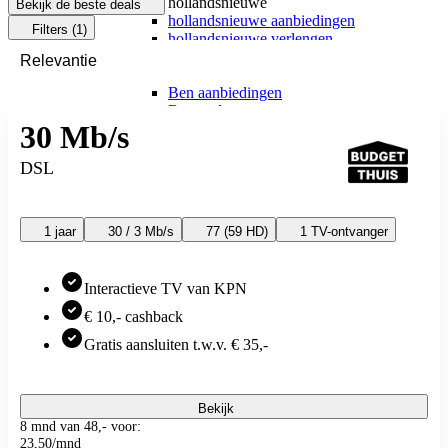
hollandsnieuwe
Bekijk de beste deals
hollandsnieuwe aanbiedingen
Filters
(1)
hollandsnieuwe verlengen
Ben
Ben
Meest gekozen
Ben aanbiedingen
Ben verlengen
30 Mb/s
Simyo
Simyo
Simyo aanbiedingen
DSL
Budget Thuis
Budget Thuis
Budget Thuis aanbiedingen
1 jaar
30 / 3 Mb/s
77 (59 HD)
1 TV-ontvanger
Lebara
Lebara
Lebara aanbiedingen
Interactieve TV van KPN
Lebara verlengen
Simpel
€ 10,- cashback
Simpel
Simpel aanbiedingen
Gratis aansluiten t.w.v. € 35,-
50+ Mobiel
50+ Mobiel
50+ Mobiel aanbiedingen
Bekijk
50+ Mobiel verlengen
8 mnd van 48,- voor:
Youfone
23
,
50
/mnd