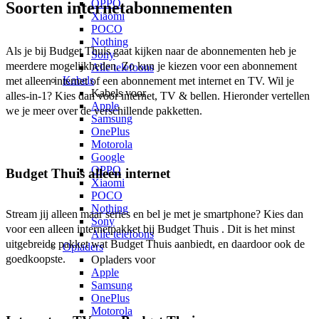
OPPO
Soorten internetabonnementen
Xiaomi
POCO
Nothing
Als je bij Budget Thuis gaat kijken naar de abonnementen heb je 
Sony
meerdere mogelijkheden. Zo kun je kiezen voor een abonnement 
Alle telefoons
Kabels
met alleen internet of een abonnement met internet en TV. Wil je 
Kabels voor
alles-in-1? Kies dan voor internet, TV & bellen. Hieronder vertellen 
Apple
we je meer over de verschillende pakketten.  
Samsung
OnePlus
Motorola
Google
OPPO
Budget Thuis alleen internet
Xiaomi
POCO
Nothing
Stream jij alleen maar series en bel je met je smartphone? Kies dan 
Sony
voor een alleen internetpakket bij Budget Thuis . Dit is het minst 
Alle telefoons
uitgebreide pakket wat Budget Thuis aanbiedt, en daardoor ook de 
Opladers
goedkoopste.  
Opladers voor
Apple
Samsung
OnePlus
Motorola