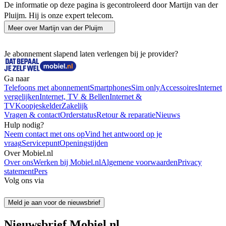
De informatie op deze pagina is gecontroleerd door Martijn van der
Pluijm. Hij is onze expert telecom.
Meer over
Martijn van der Pluijm
Je abonnement slapend laten verlengen bij je provider?
Ga naar
Telefoons met abonnement
Smartphones
Sim only
Accessoires
Internet
vergelijken
Internet, TV & Bellen
Internet &
TV
Koopjeskelder
Zakelijk
Vragen & contact
Orderstatus
Retour & reparatie
Nieuws
Hulp nodig?
Neem contact met ons op
Vind het antwoord op je
vraag
Servicepunt
Openingstijden
Over Mobiel.nl
Over ons
Werken bij Mobiel.nl
Algemene voorwaarden
Privacy
statement
Pers
Volg ons via
Meld je aan voor de nieuwsbrief
Nieuwsbrief Mobiel.nl