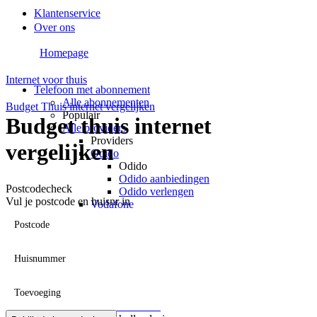
Klantenservice
Over ons
Homepage
Internet voor thuis
Telefoon met abonnement
Alle abonnementen
Budget Thuis internet vergelijken
Populair
Budget thuis internet
Alle providers
Providers
vergelijken
Odido
Odido
Odido aanbiedingen
Postcodecheck
Odido verlengen
Vul je postcode en huisnr in
Vodafone
Vodafone
Postcode
Vodafone aanbiedingen
Vodafone verlengen
KPN
Huisnummer
KPN
KPN aanbiedingen
Toevoeging
KPN verlengen
hollandsnieuwe