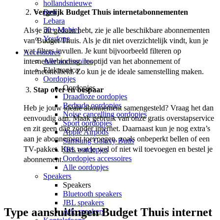
hollandsnieuwe
Vergelijk Budget Thuis internetabonnementen
Ben
Lebara
50+ Mobiel
Als je dit gedaan hebt, zie je alle beschikbare abonnementen 
Youfone
van Budget Thuis. Als je dit niet overzichtelijk vindt, kun je 
wat filters invullen. Je kunt bijvoorbeeld filteren op 
Accessoires
internetverbinding, looptijd van het abonnement of 
Alle accessoires
Elektronica
internetsnelheid. Zo kun je de ideale samenstelling maken.  
Oordopjes
Oordopjes
Stap over en bespaar
Draadloze oordopjes
Bedrade oordopjes
Heb je jouw ideale abonnement samengesteld? Vraag het dan 
Noise cancelling oordopjes
eenvoudig aan. Maak gebruik van onze gratis overstapservice 
Sport oordopjes
en zit geen dag zonder internet. Daarnaast kun je nog extra’s 
Apple Airpods
aan je abonnement toevoegen, zoals onbeperkt bellen of een 
Samsung Galaxy Buds
TV-pakket. Kies wat je wel of niet wil toevoegen en bestel je 
JBL oordopjes
Oordopjes accessoires
abonnement.
Alle oordopjes
Speakers
Speakers
Bluetooth speakers
JBL speakers
Type aansluitingen Budget Thuis internet
Alle speakers