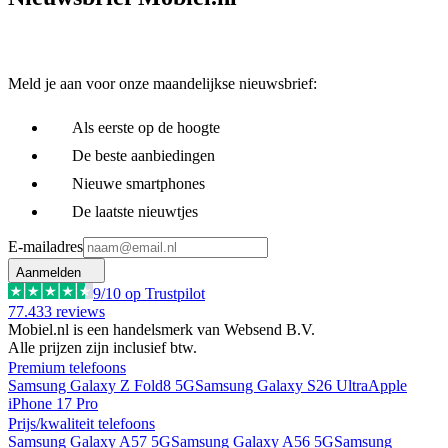
Meld je aan voor onze maandelijkse nieuwsbrief:
Als eerste op de hoogte
De beste aanbiedingen
Nieuwe smartphones
De laatste nieuwtjes
E-mailadres
Aanmelden
9
/10 op Trustpilot
77.433
reviews
Mobiel.nl is een handelsmerk van Websend B.V.
Alle prijzen zijn inclusief btw.
Premium telefoons
Samsung Galaxy Z Fold8 5G
Samsung Galaxy S26 Ultra
Apple
iPhone 17 Pro
Prijs/kwaliteit telefoons
Samsung Galaxy A57 5G
Samsung Galaxy A56 5G
Samsung