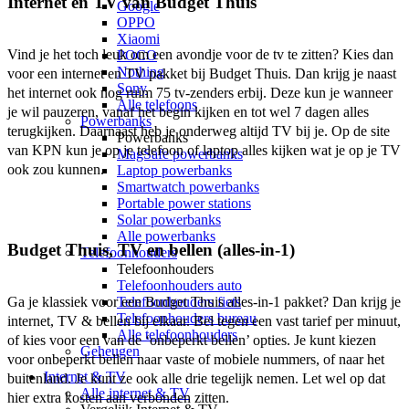
Internet en TV van Budget Thuis
Google
OPPO
Xiaomi
Vind je het toch leuk om een avondje voor de tv te zitten? Kies dan 
POCO
Nothing
voor een internet en TV pakket bij Budget Thuis. Dan krijg je naast 
Sony
het internet ook nog ruim 75 tv-zenders erbij. Deze kun je wanneer 
Alle telefoons
je wil pauzeren, vanaf het begin kijken en tot wel 7 dagen alles 
Powerbanks
terugkijken. Daarnaast heb je onderweg altijd TV bij je. Op de site 
Powerbanks
van KPN kun je op je telefoon of laptop alles kijken wat je op je TV 
MagSafe powerbanks
ook zou kunnen.  
Laptop powerbanks
Smartwatch powerbanks
Portable power stations
Solar powerbanks
Alle powerbanks
Budget Thuis, TV en bellen (alles-in-1)
Telefoonhouders
Telefoonhouders
Telefoonhouders auto
Ga je klassiek voor een Budget Thuis alles-in-1 pakket? Dan krijg je 
Telefoonhouders fiets
Telefoonhouders bureau
internet, TV & bellen bij elkaar. Bel tegen een vast tarief per minuut, 
Alle telefoonhouders
of kies voor een van de ‘onbeperkt bellen’ opties. Je kunt kiezen 
Geheugen
voor onbeperkt bellen naar vaste of mobiele nummers, of naar het 
Internet & TV
buitenland. Je kunt ze ook alle drie tegelijk nemen. Let wel op dat 
Alle internet & TV
hier extra kosten aan verbonden zitten.  