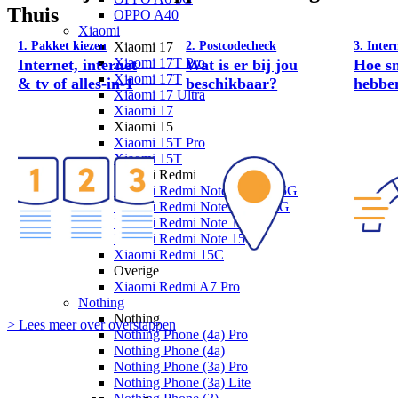
Thuis
OPPO A40
Xiaomi
Xiaomi 17
1. Pakket kiezen
2. Postcodecheck
3. Inter
Xiaomi 17T Pro
Internet, internet
Wat is er bij jou
Hoe sn
Xiaomi 17T
& tv of alles-in-1
beschikbaar?
hebbe
Xiaomi 17 Ultra
Xiaomi 17
Xiaomi 15
Xiaomi 15T Pro
Xiaomi 15T
Xiaomi Redmi
Xiaomi Redmi Note 15 Pro+ 5G
Xiaomi Redmi Note 15 Pro 5G
Xiaomi Redmi Note 15 5G
Xiaomi Redmi Note 15
Xiaomi Redmi 15C
Overige
Xiaomi Redmi A7 Pro
Nothing
Nothing
> Lees meer over overstappen
Nothing Phone (4a) Pro
Nothing Phone (4a)
Nothing Phone (3a) Pro
Nothing Phone (3a) Lite