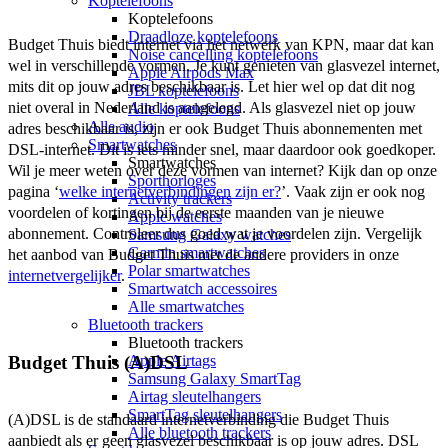
Koptelefoons
Koptelefoons
Draadloze koptelefoons
Budget Thuis biedt internet via het netwerk van KPN, maar dat kan 
Noise cancelling koptelefoons
wel in verschillende vormen. Je kunt genieten van glasvezel internet, 
Apple Airpods Max
mits dit op jouw adres beschikbaar is. Let hier wel op dat dit nog 
JBL koptelefoons
niet overal in Nederland is aangelegd. Als glasvezel niet op jouw 
Alle koptelefoons
Alle audio
adres beschikbaar is, zijn er ook Budget Thuis abonnementen met 
Smartwatches
DSL-internet. Dit is iets minder snel, maar daardoor ook goedkoper. 
Smartwatches
Wil je meer weten over deze vormen van internet? Kijk dan op onze 
Sporthorloges
pagina ‘
welke internetverbindingen zijn er?
’. Vaak zijn er ook nog 
Activity trackers
voordelen of kortingen bij de eerste maanden van je nieuwe 
Apple watches
abonnement. Controleer dus goed wat je voordelen zijn. Vergelijk 
Samsung Galaxy watches
Garmin smartwatches
het aanbod van Budget Thuis met de andere providers in onze 
Polar smartwatches
internetvergelijker
. 
Smartwatch accessoires
Alle smartwatches
Bluetooth trackers
Bluetooth trackers
Apple Airtags
Budget Thuis (A)DSL
Samsung Galaxy SmartTag
Airtag sleutelhangers
SmartTag sleutelhangers
(A)DSL is de standaard internetverbinding die Budget Thuis 
Alle bluetooth trackers
aanbiedt als er geen glasvezel beschikbaar is op jouw adres. DSL 