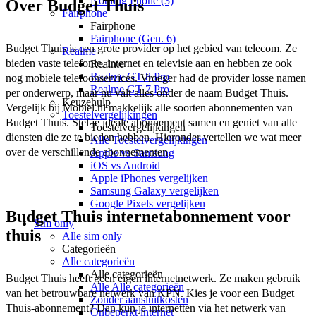
Nothing Phone (3)
Over Budget Thuis
Fairphone
Fairphone
Fairphone (Gen. 6)
Budget Thuis is een grote provider op het gebied van telecom. Ze 
Realme
bieden vaste telefonie, internet en televisie aan en hebben ze ook 
Realme
Realme GT 8 Pro
nog mobiele telefoonservices. Vroeger had de provider losse namen 
Realme GT 7 Pro
per onderwerp, maar nu valt alles onder de naam Budget Thuis. 
Keuzehulp
Vergelijk bij Mobiel.nl makkelijk alle soorten abonnementen van 
Toestelvergelijkingen
Budget Thuis. Stel je ideale abonnement samen en geniet van alle 
Toestelvergelijkingen
diensten die ze te bieden hebben. Hieronder vertellen we wat meer 
Alle Toestelvergelijkingen
over de verschillende abonnementen. 
Apple vs Samsung
iOS vs Android
Apple iPhones vergelijken
Samsung Galaxy vergelijken
Google Pixels vergelijken
Budget Thuis internetabonnement voor
Sim only
thuis
Alle sim only
Categorieën
Alle categorieën
Alle categorieën
Budget Thuis heeft geen eigen internetnetwerk. Ze maken gebruik 
Alle Alle categorieën
van het betrouwbare netwerk van KPN. Kies je voor een Budget 
Zonder aansluitkosten
Thuis-abonnement? Dan kun je internetten via het netwerk van 
Onbeperkt internet