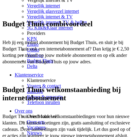
Vergelijk Internet & TV
Vergelijk internet
Vergelijk glasvezel internet
Vergelijk internet & TV
Vergelijk internet, TV & bellen
Budget Thuis combivoordeel
5G Klik&Klaar internet
Providers
KPN
Heb jij een mobiel abonnement bij Budget Thuis, en sluit je bij 
Ziggo
Budget Thuis ook een internetabonnement af? Dan krijg je € 2,50 
Odido
Youfone
korting per maand op jouw mobiele abonnement en op elk ander 
Budget Thuis
abonnement van Budget Thuis op jouw adres. 
Delta
Klantenservice
Klantenservice
Vragen & contact
Budget Thuis welkomstaanbieding bij
Zakelijk
internetabonnement
Retour & reparatie
Telefoon inruilen
Over ons
Over Mobiel.nl
Budget Thuis biedt vaak welkomstaanbiedingen voor hun nieuwe 
Over ons
klanten. Dit kunnen kortingen zijn, gratis aansluiting of exclusieve 
Vacatures
cadeaus. Deze aanbiedingen zijn vaak tijdelijk. Let dus goed op of 
Nieuws
er acties zijn wanneer je jouw nieuwe internetabonnement afsluit.  