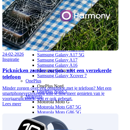
Samsung Galaxy S24 FE
Samsung Galaxy A
Samsung Galaxy A57 5G
Samsung Galaxy A56 5G
Samsung Galaxy A55 5G
Samsung Galaxy A37 5G
Samsung Galaxy A36 5G
Samsung Galaxy A35 5G
Samsung Galaxy A27 5G
Samsung Galaxy A26 5G
24-02-2026
Samsung Galaxy A17 5G
Inspiratie
Samsung Galaxy A17
Samsung Galaxy A16
Picknicken zonder zorgen, met een verzekerde
Samsung Galaxy X
Samsung Galaxy Xcover 7
telefoon
OnePlus
OnePlus Nord
Minder zorgen over een ongelukje met je telefoon? Met een
OnePlus Nord 5
smartphoneverzekering kun je nog meer genieten van je
Motorola
voorjaarspicknick, wat er ook gebeurt.
Motorola Moto G
Lees meer
Motorola Moto G87 5G
Motorola Moto G86 5G
Motorola Moto G77
Motorola Moto G67
Motorola Moto G56 5G