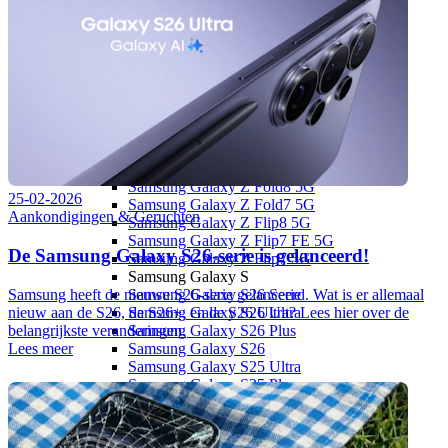
Apple iPhone 14
Apple iPhone 13
Apple iPhone 13
Overige
Apple iPhone 15 (Refurbished)
Apple iPhone 13 Pro (Refurbished)
Apple iPhone 13 (Refurbished)
Samsung
Samsung Galaxy Z
Samsung Galaxy Z Fold8 Ultra 5G
Samsung Galaxy Z Fold8 5G
25-02-2026
Samsung Galaxy Z Fold7 5G
Aankondigingen & Geruchten
Samsung Galaxy Z Flip8 5G
Samsung Galaxy Z Flip7 FE 5G
De Samsung Galaxy S26-serie is gelanceerd!
Samsung Galaxy Z Flip7 5G
Samsung Galaxy S
Samsung heeft de nieuwe S26-serie gelanceerd. Wat is er allemaal
Samsung Galaxy S26 Serie
nieuw aan de S26, de S26+, en de S26 Ultra? Lees hier over de
Samsung Galaxy S26 Ultra
belangrijkste veranderingen.
Samsung Galaxy S26 Plus
Lees meer
Samsung Galaxy S26
Samsung Galaxy S25 Ultra
Samsung Galaxy S25 Plus
Samsung Galaxy S25 FE
Samsung Galaxy S25 Edge
Samsung Galaxy S25