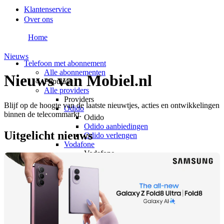
Klantenservice
Over ons
Home
Nieuws
Telefoon met abonnement
Alle abonnementen
Nieuws van Mobiel.nl
Populair
Alle providers
Providers
Blijf op de hoogte van de laatste nieuwtjes, acties en ontwikkelingen
Odido
binnen de telecommarkt.
Odido
Odido aanbiedingen
Uitgelicht nieuws
Odido verlengen
Vodafone
Vodafone
Vodafone aanbiedingen
Vodafone verlengen
KPN
KPN
KPN aanbiedingen
KPN verlengen
hollandsnieuwe