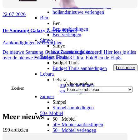
hollandsnieuwe
hollandsnieuwe aanbiedingen
hollandsnieuwe verlengen
22-07-2026
Ben
Ben
Ben aanbiedingen
De Samsung Galaxy Z-serie is hier!
Ben verlengen
Simyo
Aankondigingen & Geruchten
Simyo
Simyo aanbiedingen
De nieuwe Samsung Galaxy Z-serie is gelanceerd! Hier lees je alles
Budget Thuis
over de nieuwe foldables: de Fold8 Ultra, Fold8 en de Flip8.
Budget Thuis
Lees meer
Budget Thuis aanbiedingen
Lebara
Lebara
Alle rubrieken
Lebara aanbiedingen
Zoeken
Lebara verlengen
Simpel
Simpel
Simpel aanbiedingen
50+ Mobiel
Meer nieuws
50+ Mobiel
50+ Mobiel aanbiedingen
199
artikelen
50+ Mobiel verlengen
Youfone