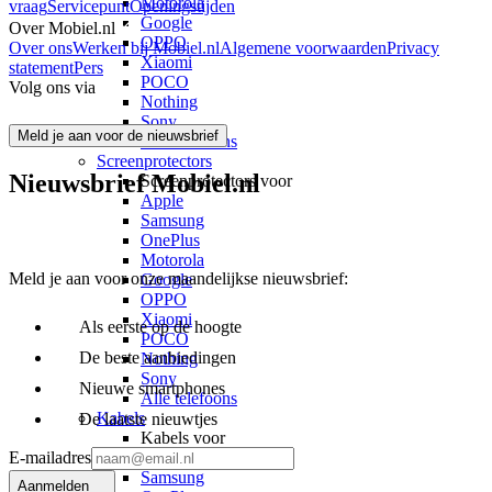
Motorola
vraag
Servicepunt
Openingstijden
Google
Over Mobiel.nl
OPPO
Over ons
Werken bij Mobiel.nl
Algemene voorwaarden
Privacy
Xiaomi
statement
Pers
POCO
Volg ons via
Nothing
Sony
Meld je aan voor de nieuwsbrief
Alle telefoons
Screenprotectors
Nieuwsbrief Mobiel.nl
Screenprotectors voor
Apple
Samsung
OnePlus
Motorola
Meld je aan voor onze maandelijkse nieuwsbrief:
Google
OPPO
Xiaomi
Als eerste op de hoogte
POCO
De beste aanbiedingen
Nothing
Sony
Nieuwe smartphones
Alle telefoons
Kabels
De laatste nieuwtjes
Kabels voor
Apple
E-mailadres
Samsung
Aanmelden