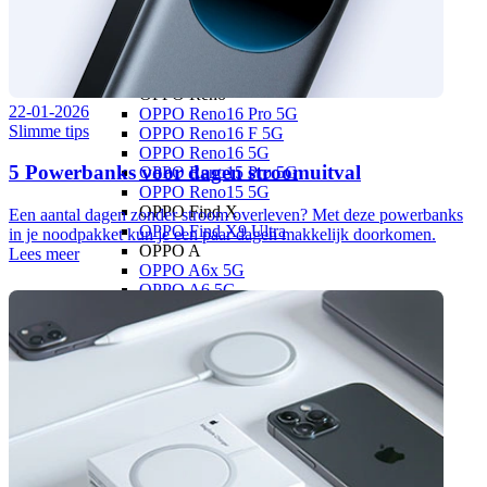
Google Pixel 9
Google Pixel 9a
Google Pixel 9 Pro XL
OPPO
OPPO Reno
22-01-2026
OPPO Reno16 Pro 5G
Slimme tips
OPPO Reno16 F 5G
OPPO Reno16 5G
5 Powerbanks voor dagen stroomuitval
OPPO Reno15 Pro 5G
OPPO Reno15 5G
OPPO Find X
Een aantal dagen zonder stroom overleven? Met deze powerbanks
OPPO Find X9 Ultra
in je noodpakket kun je een paar dagen makkelijk doorkomen.
OPPO A
Lees meer
OPPO A6x 5G
OPPO A6 5G
OPPO A40
Xiaomi
Xiaomi 17
Xiaomi 17T Pro
Xiaomi 17T
Xiaomi 17 Ultra
Xiaomi 17
Xiaomi 15
Xiaomi 15T Pro
Xiaomi 15T