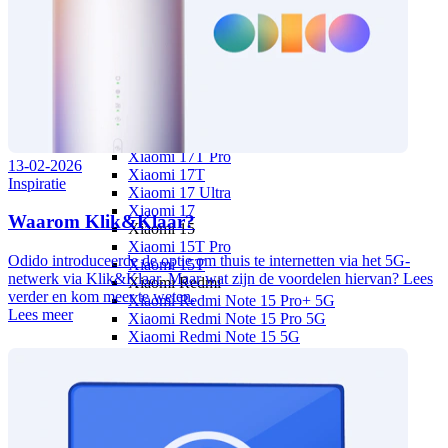
OPPO Find X
OPPO Find X9 Ultra
OPPO A
OPPO A6x 5G
OPPO A6 5G
OPPO A40
Xiaomi
Xiaomi 17
Xiaomi 17T Pro
13-02-2026
Xiaomi 17T
Inspiratie
Xiaomi 17 Ultra
Xiaomi 17
Waarom Klik&Klaar?
Xiaomi 15
Xiaomi 15T Pro
Odido introduceerde de optie om thuis te internetten via het 5G-
Xiaomi 15T
netwerk via Klik&Klaar. Maar wat zijn de voordelen hiervan? Lees
Xiaomi Redmi
verder en kom meer te weten.
Xiaomi Redmi Note 15 Pro+ 5G
Lees meer
Xiaomi Redmi Note 15 Pro 5G
Xiaomi Redmi Note 15 5G
Xiaomi Redmi Note 15
Xiaomi Redmi 15C
Overige
Xiaomi Redmi A7 Pro
Nothing
Nothing