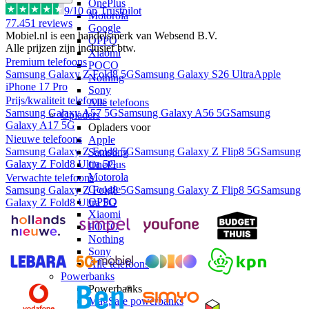
OnePlus
9
/10 op Trustpilot
Motorola
77.451
reviews
Google
Mobiel.nl is een handelsmerk van Websend B.V.
OPPO
Alle prijzen zijn inclusief btw.
Xiaomi
Premium telefoons
POCO
Samsung Galaxy Z Fold8 5G
Samsung Galaxy S26 Ultra
Apple
Nothing
iPhone 17 Pro
Sony
Prijs/kwaliteit telefoons
Alle telefoons
Samsung Galaxy A57 5G
Samsung Galaxy A56 5G
Samsung
Opladers
Galaxy A17 5G
Opladers voor
Nieuwe telefoons
Apple
Samsung Galaxy Z Fold8 5G
Samsung Galaxy Z Flip8 5G
Samsung
Samsung
Galaxy Z Fold8 Ultra 5G
OnePlus
Motorola
Verwachte telefoons
Google
Samsung Galaxy Z Fold8 5G
Samsung Galaxy Z Flip8 5G
Samsung
OPPO
Galaxy Z Fold8 Ultra 5G
Xiaomi
POCO
Nothing
Sony
Alle telefoons
Powerbanks
Powerbanks
MagSafe powerbanks