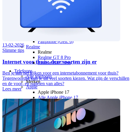
Nothing Phone (4a) Pro
Nothing Phone (4a)
Nothing Phone (3a) Pro
Nothing Phone (3a) Lite
Nothing Phone (3)
Fairphone
Fairphone
Fairphone (Gen. 6)
13-02-2026
Realme
Slimme tips
Realme
Realme GT 8 Pro
Internet voor thuis: deze soorten zijn er
Realme GT 7 Pro
Telefoons
Ben je aan het kijken voor een internetabonnement voor thuis?
Alle telefoons
Tegenwoordig kun je uit veel soorten kiezen. Wat zijn de verschillen
Merken
en de voor- en nadelen van alles?
Apple
Lees meer
Apple iPhone 17
Alle Apple iPhone 17
Apple iPhone Air
Apple iPhone 17e
Apple iPhone 17 Pro Max
Apple iPhone 17 Pro
Apple iPhone 17
Apple iPhone 16