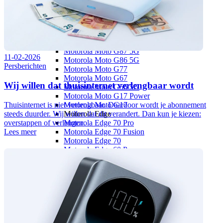
OnePlus
OnePlus Nord
OnePlus Nord 5
Motorola
Motorola Moto G
Motorola Moto G87 5G
11-02-2026
Motorola Moto G86 5G
Persberichten
Motorola Moto G77
Motorola Moto G67
Wij willen dat thuisinternet verlengbaar wordt
Motorola Moto G56 5G
Motorola Moto G17 Power
Thuisinternet is niet verlengbaar. Daardoor wordt je abonnement
Motorola Moto G17
steeds duurder. Wij willen dat dit verandert. Dan kun je kiezen:
Motorola Edge
overstappen of verlengen.
Motorola Edge 70 Pro
Lees meer
Motorola Edge 70 Fusion
Motorola Edge 70
Motorola Edge 60 Pro
Overige
Motorola Razr 60 Ultra
Google
Google Pixel 10
Google Pixel 10a
Google Pixel 10 Pro XL
Google Pixel 10 Pro
Google Pixel 10