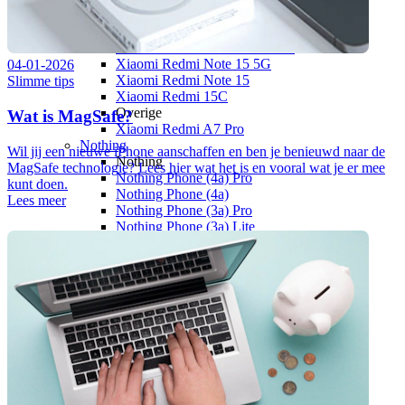
Xiaomi Redmi
Xiaomi Redmi Note 15 Pro+ 5G
Xiaomi Redmi Note 15 Pro 5G
Xiaomi Redmi Note 15 5G
04-01-2026
Xiaomi Redmi Note 15
Slimme tips
Xiaomi Redmi 15C
Overige
Wat is MagSafe?
Xiaomi Redmi A7 Pro
Nothing
Wil jij een nieuwe iPhone aanschaffen en ben je benieuwd naar de
Nothing
MagSafe technologie? Lees hier wat het is en vooral wat je er mee
Nothing Phone (4a) Pro
kunt doen.
Nothing Phone (4a)
Lees meer
Nothing Phone (3a) Pro
Nothing Phone (3a) Lite
Nothing Phone (3)
Fairphone
Fairphone
Fairphone (Gen. 6)
Realme
Realme
Realme GT 8 Pro
Realme GT 7 Pro
Keuzehulp
Toestelvergelijkingen