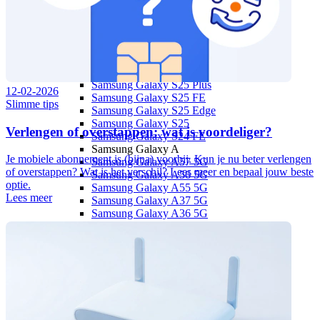
Samsung Galaxy S
Samsung Galaxy S26 Serie
Samsung Galaxy S26 Ultra
Samsung Galaxy S26 Plus
Samsung Galaxy S26
Samsung Galaxy S25 Ultra
Samsung Galaxy S25 Plus
12-02-2026
Samsung Galaxy S25 FE
Slimme tips
Samsung Galaxy S25 Edge
Samsung Galaxy S25
Verlengen of overstappen: wat is voordeliger?
Samsung Galaxy S24 FE
Samsung Galaxy A
Je mobiele abonnement is (bijna) voorbij. Kun je nu beter verlengen
Samsung Galaxy A57 5G
of overstappen? Wat is het verschil? Lees meer en bepaal jouw beste
Samsung Galaxy A56 5G
optie.
Samsung Galaxy A55 5G
Lees meer
Samsung Galaxy A37 5G
Samsung Galaxy A36 5G
Samsung Galaxy A35 5G
Samsung Galaxy A27 5G
Samsung Galaxy A26 5G
Samsung Galaxy A17 5G
Samsung Galaxy A17
Samsung Galaxy A16
Samsung Galaxy X
Samsung Galaxy Xcover 7